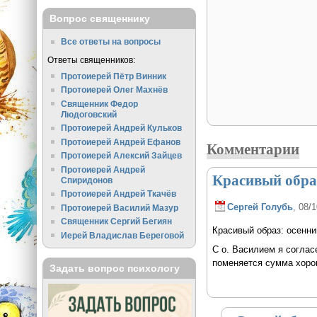
Вопрос священнику
Все ответы на вопросы
Ответы священников:
Протоиерей Пётр Винник
Протоиерей Олег Махнёв
Священник Федор
Людоговский
Протоиерей Андрей Кульков
Протоиерей Андрей Ефанов
Комментарии
Протоиерей Алексий Зайцев
Протоиерей Андрей
Красивый обра
Спиридонов
Протоиерей Андрей Ткачёв
Сергей Голубь
, 08/
Протоиерей Василий Мазур
Священник Сергий Бегиян
Красивый образ: осенн
Иерей Владислав Береговой
С о. Василием я соглас
поменяется сумма хорош
Задать вопрос психологу