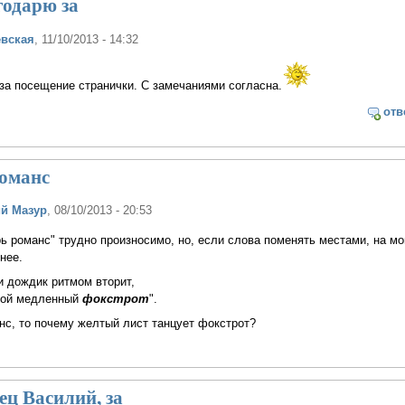
годарю за
вская
, 11/10/2013 - 14:32
за посещение странички. С замечаниями согласна.
отв
романс
й Мазур
, 08/10/2013 - 20:53
ь романс" трудно произносимо, но, если слова поменять местами, на мо
нее.
 и дождик ритмом вторит,
вой медленный
фокстрот
".
нс, то почему желтый лист танцует фокстрот?
ц Василий, за