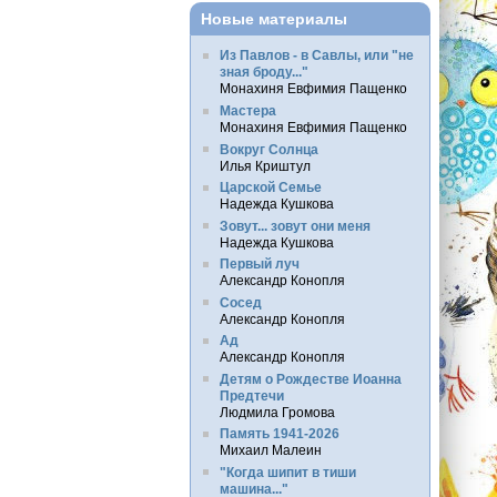
Новые материалы
Из Павлов - в Савлы, или "не
зная броду..."
Монахиня Евфимия Пащенко
Мастера
Монахиня Евфимия Пащенко
Вокруг Солнца
Илья Криштул
Царской Семье
Надежда Кушкова
Зовут... зовут они меня
Надежда Кушкова
Первый луч
Александр Конопля
Сосед
Александр Конопля
Ад
Александр Конопля
Детям о Рождестве Иоанна
Предтечи
Людмила Громова
Память 1941-2026
Михаил Малеин
"Когда шипит в тиши
машина..."