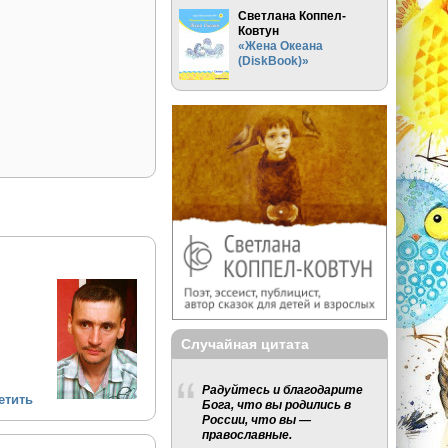
Светлана Коппел-
Ковтун
«Жена Океана
(DiskBook)»
Случайная цитата
Радуйтесь и благодарите
етить
Бога, что вы родились в
России, что вы —
православные.