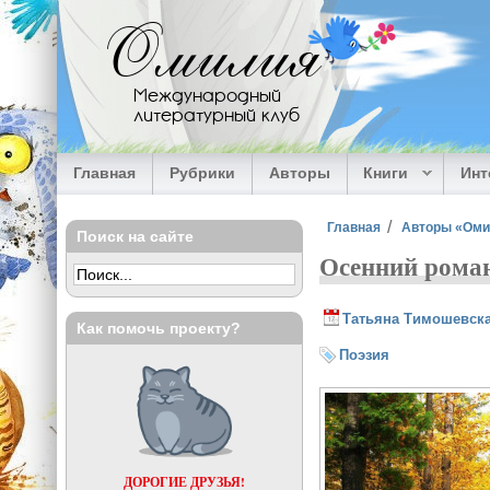
Перейти к основному содержанию
Омилия
Международный
литературный клуб
Главная
Рубрики
Авторы
Книги
Ин
Вы здесь
Главная
Авторы «Ом
Поиск на сайте
Осенний рома
Татьяна Тимошевск
Как помочь проекту?
Поэзия
ДОРОГИЕ ДРУЗЬЯ!