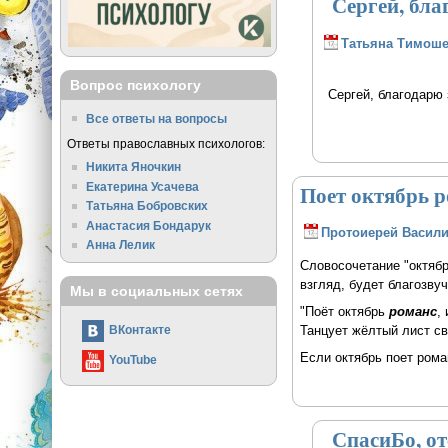
Сергей, бла
Татьяна Тимоше
Вопрос психологу
Сергей, благодарю 
Все ответы на вопросы
Ответы православных психологов:
Никита Яночкин
Екатерина Усачева
Поет октябрь 
Татьяна Бобровских
Анастасия Бондарук
Протоиерей Васили
Анна Лелик
Словосочетание "октябр
взгляд, будет благозвуч
Мы в социальных сетях
"Поёт октябрь
романс
,
Танцует жёлтый лист с
ВКонтакте
Если октябрь поет рома
YouTube
СпасиБо, оте