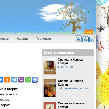
лерея
Админ
Гостевая
Купить наши книги
Светлана Коппел-
Ковтун
«Полотно»
Светлана Коппел-
Ковтун
«Я думаю по-русски»
мом вторит,
ый фокстрот.
вскоре
Светлана Коппел-
ворот.
Ковтун