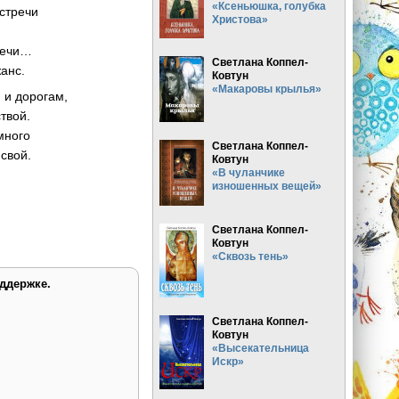
«Ксеньюшка, голубка
встречи
Христова»
свечи…
Светлана Коппел-
анс.
Ковтун
«Макаровы крылья»
 и дорогам,
твой.
много
Светлана Коппел-
свой.
Ковтун
«В чуланчике
изношенных вещей»
Светлана Коппел-
Ковтун
«Сквозь тень»
ддержке.
Светлана Коппел-
Ковтун
«Высекательница
Искр»