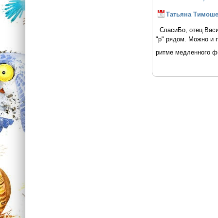
Татьяна Тимоше
СпасиБо, отец Васил
"р" рядом. Можно и 
ритме медленного ф