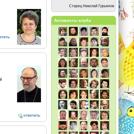
Старец Николай Гурьянов
Активисты клуба
етить
й
ответить