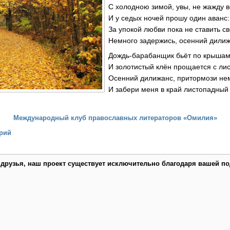
С холодною зимой, увы, не жажду 
И у седых ночей прошу один аванс:
За упокой любви пока не ставить 
Немного задержись, осенний дилиж
Дождь-барабанщик бьёт по крышам
И золотистый клён прощается с лис
Осенний дилижанс, притормози не
И забери меня в край листопадный 
Международный клуб православных литераторов «Омилия»
рий
 друзья, наш проект существует исключительно благодаря вашей по