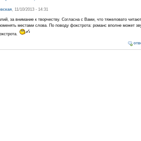
вская
, 11/10/2013 - 14:31
ий, за внимание к творчеству. Согласна с Вами, что тяжеловато читаю
поменять местами слова. По поводу фокстрота: романс вполне может зв
окстрота.
отв