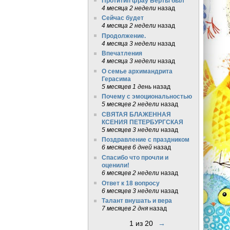
Протитип фрау Берты был
4 месяца 2 недели
назад
Сейчас будет
4 месяца 2 недели
назад
Продолжение.
4 месяца 3 недели
назад
Впечатления
4 месяца 3 недели
назад
О семье архимандрита
Герасима
5 месяцев 1 день
назад
Почему с эмоциональностью
5 месяцев 2 недели
назад
СВЯТАЯ БЛАЖЕННАЯ
КСЕНИЯ ПЕТЕРБУРГСКАЯ
5 месяцев 3 недели
назад
Поздравление с праздником
6 месяцев 6 дней
назад
Спасибо что прочли и
оценили!
6 месяцев 2 недели
назад
Ответ к 18 вопросу
6 месяцев 3 недели
назад
Талант внушать и вера
7 месяцев 2 дня
назад
1 из 20
→