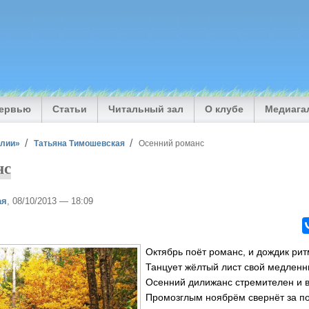
тервью
Статьи
Читальный зал
О клубе
Медиага
илии»
Татьяна Тимошевская
Осенний романс
нс
ая
, 08/10/2013 — 18:09
Октябрь поёт романс, и дождик рит
Танцует жёлтый лист свой медленн
Осенний дилижанс стремителен и 
Промозглым ноябрём свернёт за по