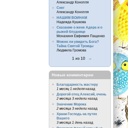
Александр Конопля
Снег
Александр Конопля
НАШИМ ВОИНАМ
Надежда Кушкова
Сказание о жене Адера и о
рыжей блуднице
Монахиня Евфимия Пащенко
Можно ли увидеть Бога?
Тайна Святой Троицы
Людмила Громова
1 из 10
→
Новые комментарии
Благодарность мастеру
1 месяц 1 неделя
назад
Дорогой отец Алексий, очень
2 месяца 3 недели
назад
Значение Морока
2 месяца 3 недели
назад
Храни Господь на путях
Вашего
3 месяца 1 день
назад