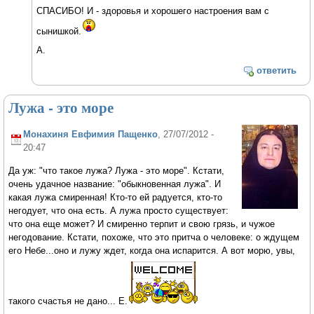
СПАСИБО! И - здоровья и хорошего настроения вам с
сынишкой.
А.
ответить
Лужа - это море
Монахиня Евфимия Пащенко
, 27/07/2012 -
20:47
Да уж: "что такое лужа? Лужа - это море". Кстати,
очень удачное название: "обыкновенная лужа". И
какая лужа смиренная! Кто-то ей радуется, кто-то
негодует, что она есть. А лужа просто существует:
что она еще может? И смиренно терпит и свою грязь, и чужое
негодование. Кстати, похоже, что это притча о человеке: о ждущем
его Небе...оно и лужу ждет, когда она испарится. А вот морю, увы,
такого счастья не дано... Е.