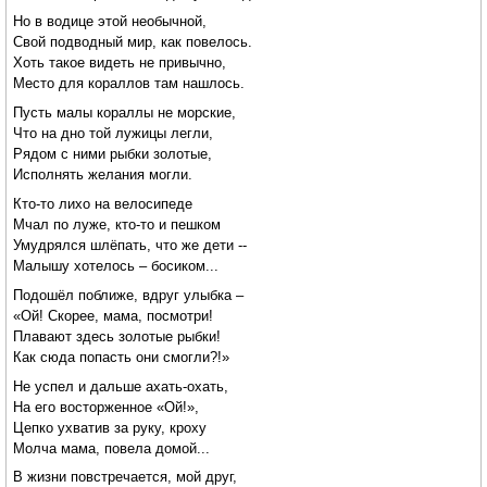
Но в водице этой необычной,
Свой подводный мир, как повелось.
Хоть такое видеть не привычно,
Место для кораллов там нашлось.
Пусть малы кораллы не морские,
Что на дно той лужицы легли,
Рядом с ними рыбки золотые,
Исполнять желания могли.
Кто-то лихо на велосипеде
Мчал по луже, кто-то и пешком
Умудрялся шлёпать, что же дети --
Малышу хотелось – босиком...
Подошёл поближе, вдруг улыбка –
«Ой! Скорее, мама, посмотри!
Плавают здесь золотые рыбки!
Как сюда попасть они смогли?!»
Не успел и дальше ахать-охать,
На его восторженное «Ой!»,
Цепко ухватив за руку, кроху
Молча мама, повела домой...
В жизни повстречается, мой друг,