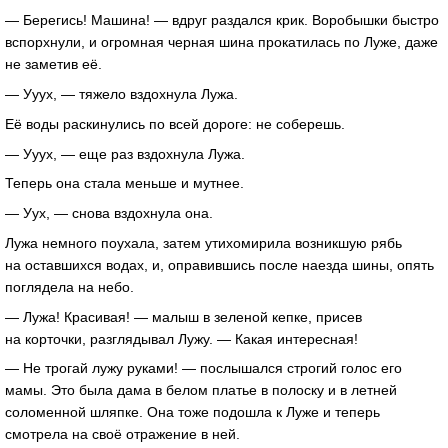
— Берегись! Машина! — вдруг раздался крик. Воробышки быстро
вспорхнули, и огромная черная шина прокатилась по Луже, даже
не заметив её.
— Ууух, — тяжело вздохнула Лужа.
Её воды раскинулись по всей дороге: не соберешь.
— Ууух, — еще раз вздохнула Лужа.
Теперь она стала меньше и мутнее.
— Уух, — снова вздохнула она.
Лужа немного поухала, затем утихомирила возникшую рябь
на оставшихся водах, и, оправившись после наезда шины, опять
поглядела на небо.
— Лужа! Красивая! — малыш в зеленой кепке, присев
на корточки, разглядывал Лужу. — Какая интересная!
— Не трогай лужу руками! — послышался строгий голос его
мамы. Это была дама в белом платье в полоску и в летней
соломенной шляпке. Она тоже подошла к Луже и теперь
смотрела на своё отражение в ней.