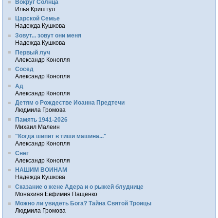
Вокруг Солнца
Илья Криштул
Царской Семье
Надежда Кушкова
Зовут... зовут они меня
Надежда Кушкова
Первый луч
Александр Конопля
Сосед
Александр Конопля
Ад
Александр Конопля
Детям о Рождестве Иоанна Предтечи
Людмила Громова
Память 1941-2026
Михаил Малеин
"Когда шипит в тиши машина..."
Александр Конопля
Снег
Александр Конопля
НАШИМ ВОИНАМ
Надежда Кушкова
Сказание о жене Адера и о рыжей блуднице
Монахиня Евфимия Пащенко
Можно ли увидеть Бога? Тайна Святой Троицы
Людмила Громова