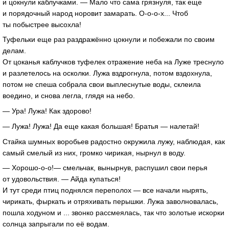
и цокнули каблучками. — Мало что сама грязнуля, так еще
и порядочный народ норовит замарать. О-о-о-х... Чтоб
ты побыстрее высохла!
Туфельки еще раз раздражённо цокнули и побежали по своим
делам.
От цоканья каблучков туфелек отражение неба на Луже треснуло
и разлетелось на осколки. Лужа вздрогнула, потом вздохнула,
потом не спеша собрала свои выплеснутые воды, склеила
воедино, и снова легла, глядя на небо.
— Ура! Лужа! Как здорово!
— Лужа! Лужа! Да еще какая большая! Братья — налетай!
Стайка шумных воробьев радостно окружила лужу, наблюдая, как
самый смелый из них, громко чирикая, нырнул в воду.
— Хорошо-о-о!— смельчак, вынырнув, распушил свои перья
от удовольствия. — Айда купаться!
И тут среди птиц поднялся переполох — все начали нырять,
чирикать, фыркать и отряхивать перышки. Лужа заволновалась,
пошла ходуном и ... звонко рассмеялась, так что золотые искорки
солнца запрыгали по её водам.