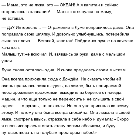
— Мама, это не лужа, это — ОКЕАН! А я капитан и сейчас
отправлюсь в плавание! — Малыш оглянулся на маму,
не вставая.
— Да? Интересно... — Отражение в Луже понравилось даме. Она
поправила свою шляпку. И довольно улыбнувшись, потеребила
сына за плечо. — Вставай, капитан! Пойдем-ка лучше на качелях
качаться.
Малыш тут же вскочил. И, взявшись за руки, дама с малышом
ушли.
Лужа снова осталась одна. И снова предалась своим мыслям.
Она всегда приходила сюда с Дождём. Не сказать чтобы ей
очень нравилось лежать здесь, на земле, быть попираемой
неосторожными прохожими, выходить из берегов от наезда
машин, и что еще только не переносить и не слышать в свой
адрес — то ругань, то похвалы. Но она уже привыкла ко всему
этому. И потому она была всегда спокойна. Она лежала в своей
ямке, смотрела ввысь, отражала в себе небо и думала: «Скоро
я вновь испарюсь и опять стану легким облачком, и буду
путешествовать по голубым просторам небес!»