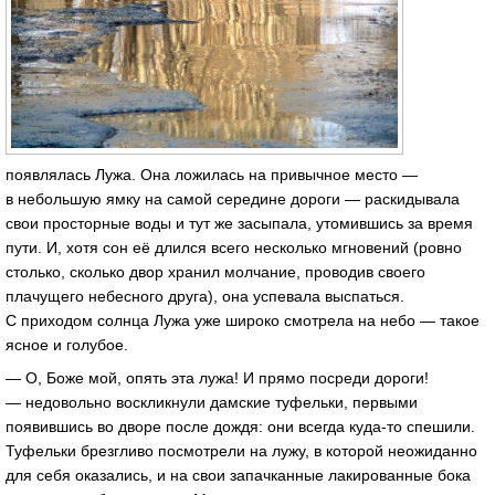
появлялась Лужа. Она ложилась на привычное место —
в небольшую ямку на самой середине дороги — раскидывала
свои просторные воды и тут же засыпала, утомившись за время
пути. И, хотя сон её длился всего несколько мгновений (ровно
столько, сколько двор хранил молчание, проводив своего
плачущего небесного друга), она успевала выспаться.
С приходом солнца Лужа уже широко смотрела на небо — такое
ясное и голубое.
— О, Боже мой, опять эта лужа! И прямо посреди дороги!
— недовольно воскликнули дамские туфельки, первыми
появившись во дворе после дождя: они всегда куда-то спешили.
Туфельки брезгливо посмотрели на лужу, в которой неожиданно
для себя оказались, и на свои запачканные лакированные бока