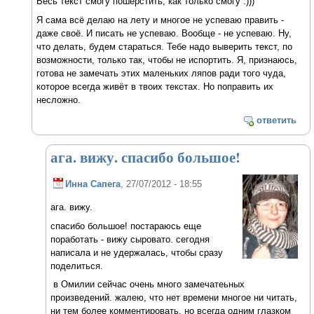
Весь текст смогу пошерстить, как только смогу :)))
Я сама всё делаю на лету и многое не успеваю править -
даже своё. И писать не успеваю. Вообще - не успеваю. Ну,
что делать, будем стараться. Тебе надо выверить текст, по
возможности, только так, чтобы не испортить. Я, признаюсь,
готова не замечать этих маленьких ляпов ради того чуда,
которое всегда живёт в твоих текстах. Но поправить их
несложно.
ответить
ага. вижу. спасибо большое!
Инна Сапега
, 27/07/2012 - 18:55
ага. вижу.
спасибо большое! постараюсь еще
поработать - вижу сыровато. сегодня
написала и не удержалась, чтобы сразу
поделиться.
в Омилии сейчас очень много замечатеьных
произведений. жалею, что нет времени многое ни читать,
ни тем более комментировать. но всегда одним глазком