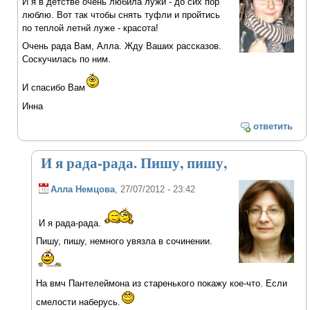
И я в детстве очень любила лужи - до сих пор
люблю. Вот так чтобы снять туфли и пройтись
по теплой летнй луже - красота!
Очень рада Вам, Алла. Жду Ваших рассказов.
Соскучилась по ним.
И спасибо Вам
Инна
ответить
И я рада-рада. Пишу, пишу,
Алла Немцова
, 27/07/2012 - 23:42
И я рада-рада.
Пишу, пишу, немного увязла в сочинении.
На вмч Пантелеймона из старенького покажу кое-что. Если
смелости наберусь.