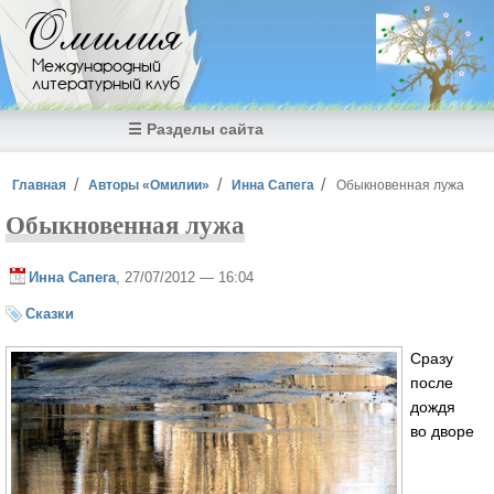
Перейти к основному содержанию
Омилия
Международный
литературный клуб
☰ Разделы сайта
Вы здесь
Главная
Авторы «Омилии»
Инна Сапега
Обыкновенная лужа
Обыкновенная лужа
Инна Сапега
, 27/07/2012 — 16:04
Сказки
Сразу
после
дождя
во дворе