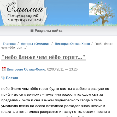
Перейти к основному содержанию
Омилия
Международный
литературный клуб
☰ Разделы сайта
Вы здесь
Главная
Авторы «Омилии»
Виктория Осташ-Хоню
"небо ближе
чем нёбо горит..."
"небо ближе чем нёбо горит..."
Виктория Осташ-Хоню
, 02/03/2011 — 23:26
Поэзия
небо ближе чем нёбо горит будто сам ты с собою в разлуке но
приблизился к вечному – муке или радости голодом сыт за
пределами быта и сна языком поднебесного свода о тебе
умолчала весна на слова пожалела расходов знаю незачем
плакать и петь голоса раздаются и гаснут отголосками песни в