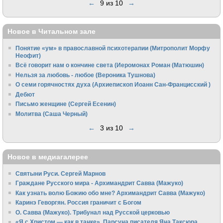
←
9 из 10
→
Новое в Читальном зале
Понятие «ум» в православной психотерапии (Митрополит Морфу
Неофит)
Всё говорит нам о кончине света (Иеромонах Роман (Матюшин)
Нельзя за любовь - любое (Вероника Тушнова)
О семи горячностях духа (Архиепископ Иоанн Сан-Францисский )
Дебют
Письмо женщине (Сергей Есенин)
Молитва (Саша Черный)
←
3 из 10
→
Новое в медиагалерее
Святыни Руси. Сергей Марнов
Граждане Русского мира - Архимандрит Савва (Мажуко)
Как узнать волю Божию обо мне? Архимандрит Савва (Мажуко)
Каринэ Геворгян. Россия граничит с Богом
О. Савва (Мажуко). Трибунал над Русской церковью
«Я с Христом — как в танке». Парсуна писателя Яна Таксюра