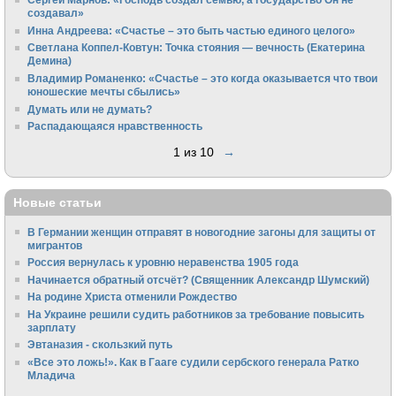
создавал»
Инна Андреева: «Счастье – это быть частью единого целого»
Светлана Коппел-Ковтун: Точка стояния — вечность (Екатерина
Демина)
Владимир Романенко: «Счастье – это когда оказывается что твои
юношеские мечты сбылись»
Думать или не думать?
Распадающаяся нравственность
1 из 10
→
Новые статьи
В Германии женщин отправят в новогодние загоны для защиты от
мигрантов
Россия вернулась к уровню неравенства 1905 года
Начинается обратный отсчёт? (Священник Александр Шумский)
На родине Христа отменили Рождество
На Украине решили судить работников за требование повысить
зарплату
Эвтаназия - скользкий путь
«Все это ложь!». Как в Гааге судили сербского генерала Ратко
Младича