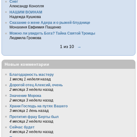
Снег
Александр Конопля
НАШИМ ВОИНАМ
Надежда Кушкова
Сказание о жене Адера и о рыжей блуднице
Монахиня Евфимия Пащенко
Можно ли увидеть Бога? Тайна Святой Троицы
Людмила Громова
1 из 10
→
Новые комментарии
Благодарность мастеру
1 месяц 1 неделя
назад
Дорогой отец Алексий, очень
2 месяца 3 недели
назад
Значение Морока
2 месяца 3 недели
назад
Храни Господь на путях Вашего
3 месяца 1 день
назад
Протитип фрау Берты был
4 месяца 2 недели
назад
Сейчас будет
4 месяца 2 недели
назад