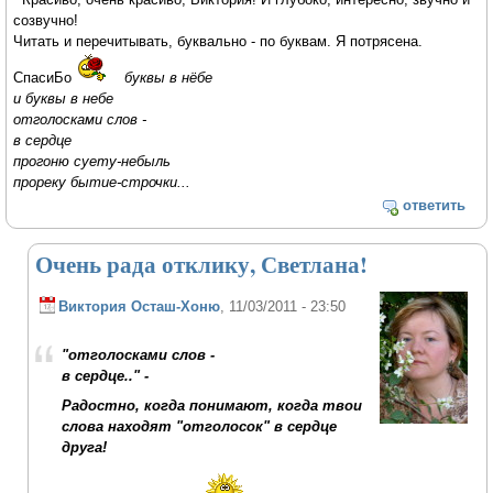
созвучно!
Читать и перечитывать, буквально - по буквам. Я потрясена.
СпасиБо
буквы в нёбе
и буквы в небе
отголосками слов -
в сердце
прогоню суету-небыль
прореку бытие-строчки...
ответить
Очень рада отклику, Светлана!
Виктория Осташ-Хоню
, 11/03/2011 - 23:50
"отголосками слов -
в сердце.." -
Радостно, когда понимают, когда твои
слова находят "отголосок" в сердце
друга!