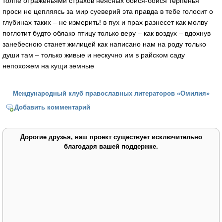
толпе отраженьями страхов неясных бойся-бойся терпенья
проси не цепляясь за мир суеверий эта правда в тебе голосит о
глубинах таких – не измерить! в пух и прах разнесет как молву
поглотит будто облако птицу только веру – как воздух – вдохнув
занебесною станет жилицей как написано нам на роду только
души там – только живые и нескучно им в райском саду
непохожем на кущи земные
Международный клуб православных литераторов «Омилия»
Добавить комментарий
Дорогие друзья, наш проект существует исключительно
благодаря вашей поддержке.