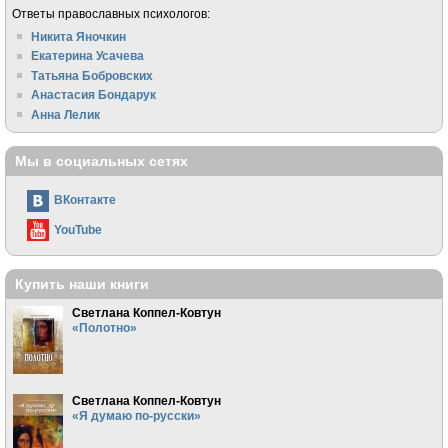
Ответы православных психологов:
Никита Яночкин
Екатерина Усачева
Татьяна Бобровских
Анастасия Бондарук
Анна Лелик
Мы в социальных сетях
ВКонтакте
YouTube
Купить наши книги
Светлана Коппел-Ковтун
«Полотно»
Светлана Коппел-Ковтун
«Я думаю по-русски»