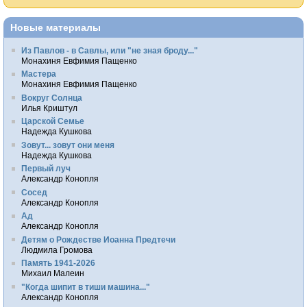
Новые материалы
Из Павлов - в Савлы, или "не зная броду..."
Монахиня Евфимия Пащенко
Мастера
Монахиня Евфимия Пащенко
Вокруг Солнца
Илья Криштул
Царской Семье
Надежда Кушкова
Зовут... зовут они меня
Надежда Кушкова
Первый луч
Александр Конопля
Сосед
Александр Конопля
Ад
Александр Конопля
Детям о Рождестве Иоанна Предтечи
Людмила Громова
Память 1941-2026
Михаил Малеин
"Когда шипит в тиши машина..."
Александр Конопля