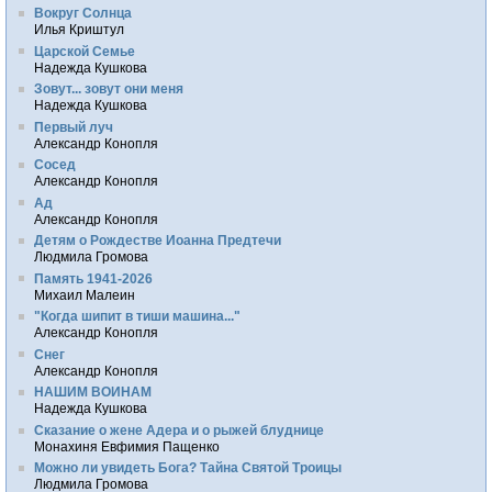
Вокруг Солнца
Илья Криштул
Царской Семье
Надежда Кушкова
Зовут... зовут они меня
Надежда Кушкова
Первый луч
Александр Конопля
Сосед
Александр Конопля
Ад
Александр Конопля
Детям о Рождестве Иоанна Предтечи
Людмила Громова
Память 1941-2026
Михаил Малеин
"Когда шипит в тиши машина..."
Александр Конопля
Снег
Александр Конопля
НАШИМ ВОИНАМ
Надежда Кушкова
Сказание о жене Адера и о рыжей блуднице
Монахиня Евфимия Пащенко
Можно ли увидеть Бога? Тайна Святой Троицы
Людмила Громова