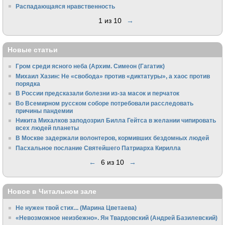
Распадающаяся нравственность
1 из 10
→
Новые статьи
Гром среди ясного неба (Архим. Симеон (Гагатик)
Михаил Хазин: Не «свобода» против «диктатуры», а хаос против
порядка
В России предсказали болезни из-за масок и перчаток
Во Всемирном русском соборе потребовали расследовать
причины пандемии
Никита Михалков заподозрил Билла Гейтса в желании чипировать
всех людей планеты
В Москве задержали волонтеров, кормивших бездомных людей
Пасхальное послание Святейшего Патриарха Кирилла
←
6 из 10
→
Новое в Читальном зале
Не нужен твой стих... (Марина Цветаева)
«Невозможное неизбежно». Ян Твардовский (Андрей Базилевский)