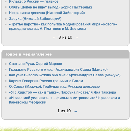
Рильке: о России — главное
Опять Шопен не ищет выгод (Борис Пастернак)
Некрасивая девочка (Николай Заболоцкий)
Засуха (Николай Заболоцкий)
«Третье царство» как попытка моделирования мира «нового»
праведничества: А. Платонов и М. Цветаева
←
9 из 10
→
Новое в медиагалерее
Святыни Руси. Сергей Марнов
Граждане Русского мира - Архимандрит Савва (Мажуко)
Как узнать волю Божию обо мне? Архимандрит Савва (Мажуко)
Каринэ Геворгян. Россия граничит с Богом
О. Савва (Мажуко). Трибунал над Русской церковью
«Я с Христом — как в танке». Парсуна писателя Яна Таксюра
«И глас мой услышат…» – фильм о митрополите Черкасском и
Каневском Феодосии
1 из 10
→