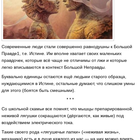
Современные люди стали совершенно равнодушны к Большой
Правде1, т.е. Истине. Им вполне хватает своих маленьких
правдочек, которые всё чаще не отличимы от лжи и которые
легко вписываются в контекст Большой Неправды.
Буквально единицы остаются ещё людьми старого образца,
нуждающимися в Истине, остальные думают, что слишком умны
для этого (боятся быть смешными).
* * *
Со школьной скамьи все помнят, что мышцы препарированной,
неживой лягушки сокращаются (дёргаются, как живые) под
воздействием электрического тока.
Такие своего рода «лягушечьи лапки» («неживая жизнь»,
механика) есть и в душе каждого из нас — на них можно влиять