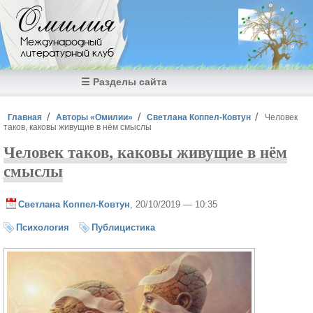
Перейти к основному содержанию
Омилия
Международный
литературный клуб
☰ Разделы сайта
Вы здесь
Главная
Авторы «Омилии»
Светлана Коппел-Ковтун
Человек
таков, каковы живущие в нём смыслы
Человек таков, каковы живущие в нём
смыслы
Светлана Коппел-Ковтун
, 20/10/2019 — 10:35
Психология
Публицистика