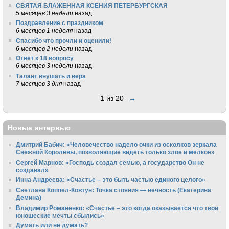
СВЯТАЯ БЛАЖЕННАЯ КСЕНИЯ ПЕТЕРБУРГСКАЯ
5 месяцев 3 недели
назад
Поздравление с праздником
6 месяцев 1 неделя
назад
Спасибо что прочли и оценили!
6 месяцев 2 недели
назад
Ответ к 18 вопросу
6 месяцев 3 недели
назад
Талант внушать и вера
7 месяцев 3 дня
назад
1 из 20
→
Новые интервью
Дмитрий Бабич: «Человечество надело очки из осколков зеркала
Снежной Королевы, позволяющие видеть только злое и мелкое»
Сергей Марнов: «Господь создал семью, а государство Он не
создавал»
Инна Андреева: «Счастье – это быть частью единого целого»
Светлана Коппел-Ковтун: Точка стояния — вечность (Екатерина
Демина)
Владимир Романенко: «Счастье – это когда оказывается что твои
юношеские мечты сбылись»
Думать или не думать?