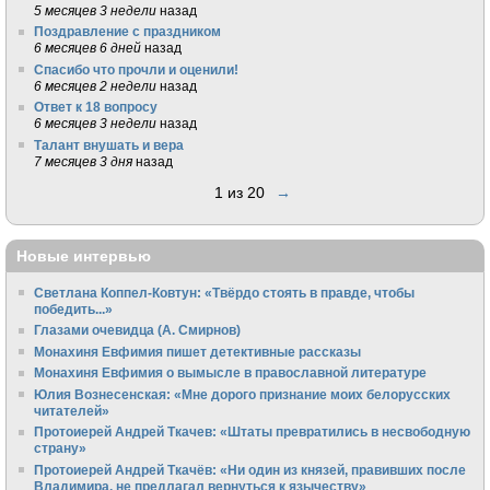
5 месяцев 3 недели
назад
Поздравление с праздником
6 месяцев 6 дней
назад
Спасибо что прочли и оценили!
6 месяцев 2 недели
назад
Ответ к 18 вопросу
6 месяцев 3 недели
назад
Талант внушать и вера
7 месяцев 3 дня
назад
1 из 20
→
Новые интервью
Светлана Коппел-Ковтун: «Твёрдо стоять в правде, чтобы
победить...»
Глазами очевидца (А. Смирнов)
Монахиня Евфимия пишет детективные рассказы
Монахиня Евфимия о вымысле в православной литературе
Юлия Вознесенская: «Мне дорого признание моих белорусских
читателей»
Протоиерей Андрей Ткачев: «Штаты превратились в несвободную
страну»
Протоиерей Андрей Ткачёв: «Ни один из князей, правивших после
Владимира, не предлагал вернуться к язычеству»