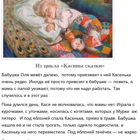
Из цикла «Касины сказки»
Бабушка Оля живёт далеко, потому приезжает к ней Касенька
очень редко. Иногда её просто привозят к бабушке — пожить, а
мама с папой уезжают, потому что им надо работать. Так
случилось и в этот раз.
Пока длился день, Кася не волновалась, что мамы нет. Играла с
курочками, с уточками, носилась с котятами, которых у Мурки аж
пятеро. И под яблоней спала Касенька, прямо в траве. Бабушка
нашла её и не стала трогать, только одеяло подмостила, и
Касеньку на него переместила. Под яблоней тенёчек — не жарко.