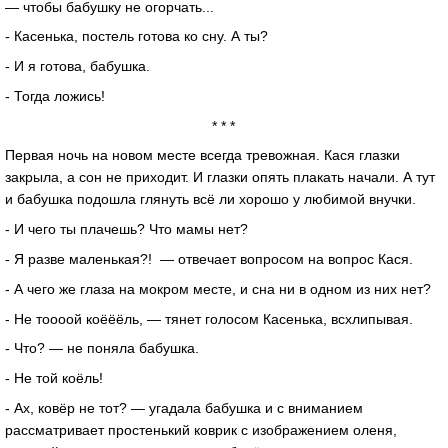
— чтобы бабушку не огорчать...
- Касенька, постель готова ко сну. А ты?
- И я готова, бабушка.
- Тогда ложись!
* * *
Первая ночь на новом месте всегда тревожная. Кася глазки
закрыла, а сон не приходит. И глазки опять плакать начали. А тут
и бабушка подошла глянуть всё ли хорошо у любимой внучки.
- И чего ты плачешь? Что мамы нет?
- Я разве маленькая?! — отвечает вопросом на вопрос Кася.
- А чего же глаза на мокром месте, и сна ни в одном из них нет?
- Не тоооой коёёёль, — тянет голосом Касенька, всхлипывая.
- Что? — не поняла бабушка.
- Не той коёль!
- Ах, ковёр не тот? — угадала бабушка и с вниманием
рассматривает простенький коврик с изображением оленя,