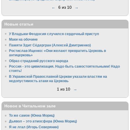
←
6 из 10
→
Новые статьи
У Владыки Феодосия случился сердечный приступ
Маки на обочине
Памяти Эдит Сёдергран (Алексей Дмитриенко)
Ростислав Ищенко: «Они желают превратить Церковь в
антицерковь»
Образ страданий русского народа
Россия - это цивилизация. Надо быть самостоятельными! Надо
стоять!
В Украинской Православной Церкви указали властям на
недопустимость атаки на Церковь
1 из 10
→
Новое в Читальном зале
То же самое (Юнна Мориц)
Дьявол – это атмосфера (Юнна Мориц)
Я не лгал (Игорь Северянин)