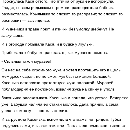
Проснулась Кася оттого, что птичка от руки её вспорхнула.
Глядит, совсем рядышком огромная разноцветная бабочка
разместилась. Крылышки то сложит, то расправит, то сложит, то
расправит — загляденье.
И кузнечики в траве поют, и птички без умолку щебечут. Не
заскучаешь.
И в огороде побывала Кася, и в будке у Жульки.
Прибежала к бабушке рассказать, как муравью помогла.
- Сильный такой муравей!
Он нёс на себе огромного жука и хотел протащить его в щель
меж досок сарая, но не смог: жук был слишком большой.
Касенька осторожно протолкнула жука палочкой. Муравей
поблагодарил её поклоном, взвалил жука на спину и уполз.
Закончила рассказывать Касенька и поняла, что устала. Вечерело
уже. Бабушка налила ей стакан молока, дала пряник, а сама
ушла в комнату — постель стелить.
И загрустила Касенька, вспомнила что мамы нет рядом. Губки
надулись сами, и глазки взмокли. Поплакала немножко: тихонько