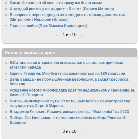
Каждый хочет, чтоб «я» - это сразу же было «мы»
И каждый росток утверждает: «Я сам» (Лариса Миллер)
В вопросах веры недопустимо следовать только дипломатии
(Митрополит Иерофей (Влахос)
Главы о любви (Прп. Максим Исповедник)
←
4 из 10
→
Новое в медиагалерее
Е.Сатановский откровенно высказался о реальных причинах
агрессии Запада
Каринэ Геворгян: Мир будет разворачиваться на 180 градусов
Цель Запада - не промышленная революция, а захват ресурсов.
Лепехин
Рождение нового миропорядка идёт по радикальному сценарию. М.
Хазин, К. Геворгян
Витязь на имперском пути. От потешных войск к переустройству
государства. Сергей Марнов
Владимир Лепехин. Расшифровка прогноза "Economist" на 2023
Победа Си Цзиньпина - это геополитическая победа России. Н.
Вавилов
←
3 из 10
→