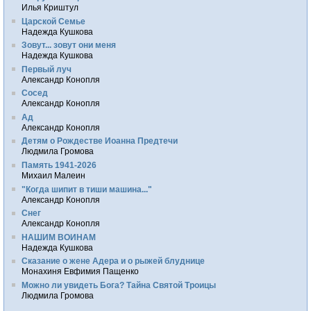
Илья Криштул
Царской Семье
Надежда Кушкова
Зовут... зовут они меня
Надежда Кушкова
Первый луч
Александр Конопля
Сосед
Александр Конопля
Ад
Александр Конопля
Детям о Рождестве Иоанна Предтечи
Людмила Громова
Память 1941-2026
Михаил Малеин
"Когда шипит в тиши машина..."
Александр Конопля
Снег
Александр Конопля
НАШИМ ВОИНАМ
Надежда Кушкова
Сказание о жене Адера и о рыжей блуднице
Монахиня Евфимия Пащенко
Можно ли увидеть Бога? Тайна Святой Троицы
Людмила Громова