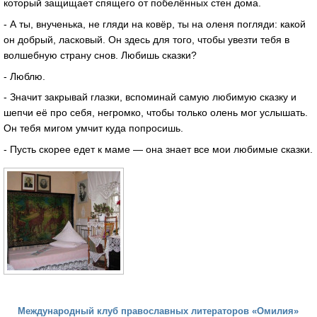
который защищает спящего от побелённых стен дома.
- А ты, внученька, не гляди на ковёр, ты на оленя погляди: какой
он добрый, ласковый. Он здесь для того, чтобы увезти тебя в
волшебную страну снов. Любишь сказки?
- Люблю.
- Значит закрывай глазки, вспоминай самую любимую сказку и
шепчи её про себя, негромко, чтобы только олень мог услышать.
Он тебя мигом умчит куда попросишь.
- Пусть скорее едет к маме — она знает все мои любимые сказки.
Международный клуб православных литераторов «Омилия»