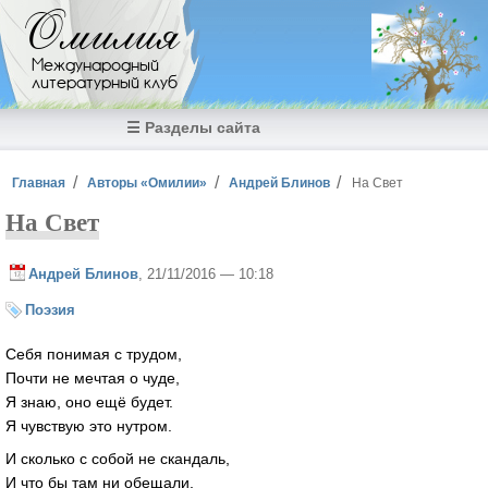
Перейти к основному содержанию
Омилия
Международный
литературный клуб
☰ Разделы сайта
Вы здесь
Главная
Авторы «Омилии»
Андрей Блинов
На Свет
На Свет
Андрей Блинов
, 21/11/2016 — 10:18
Поэзия
Себя понимая с трудом,
Почти не мечтая о чуде,
Я знаю, оно ещё будет.
Я чувствую это нутром.
И сколько с собой не скандаль,
И что бы там ни обещали,