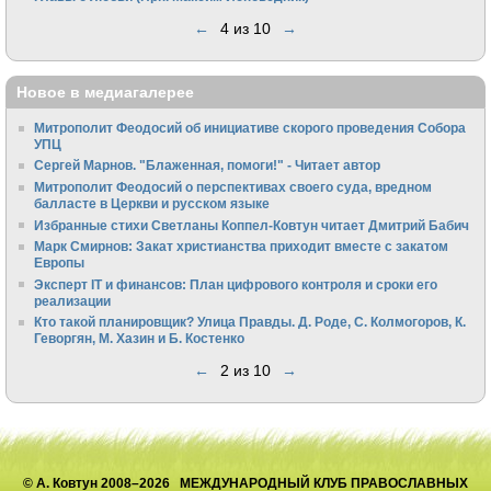
←
4 из 10
→
Новое в медиагалерее
Митрополит Феодосий об инициативе скорого проведения Собора
УПЦ
Сергей Марнов. "Блаженная, помоги!" - Читает автор
Митрополит Феодосий о перспективах своего суда, вредном
балласте в Церкви и русском языке
Избранные стихи Светланы Коппел-Ковтун читает Дмитрий Бабич
Марк Смирнов: Закат христианства приходит вместе с закатом
Европы
Эксперт IT и финансов: План цифрового контроля и сроки его
реализации
Кто такой планировщик? Улица Правды. Д. Роде, С. Колмогоров, К.
Геворгян, М. Хазин и Б. Костенко
←
2 из 10
→
© А. Ковтун 2008–2026 МЕЖДУНАРОДНЫЙ КЛУБ ПРАВОСЛАВНЫХ