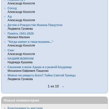
Александр Конопля
Сосед
Александр Конопля
Ад
Александр Конопля
Детям о Рождестве Иоанна Предтечи
Людмила Громова
Память 1941-2026
Михаил Малеин
"Когда шипит в тиши машина..."
Александр Конопля
Снег
Александр Конопля
НАШИМ ВОИНАМ
Надежда Кушкова
Сказание о жене Адера и о рыжей блуднице
Монахиня Евфимия Пащенко
Можно ли увидеть Бога? Тайна Святой Троицы
Людмила Громова
1 из 10
→
Новые комментарии
Благодарность мастеру