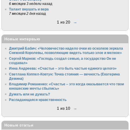
6 месяцев 3 недели
назад
Талант внушать и вера
7 месяцев 2 дня
назад
1 из 20
→
Новые интервью
Дмитрий Бабич: «Человечество надело очки из осколков зеркала
Снежной Королевы, позволяющие видеть только злое и мелкое»
Сергей Марнов: «Господь создал семью, а государство Он не
создавал»
Инна Андреева: «Счастье – это быть частью единого целого»
Светлана Коппел-Ковтун: Точка стояния — вечность (Екатерина
Демина)
Владимир Романенко: «Счастье – это когда оказывается что твои
юношеские мечты сбылись»
Думать или не думать?
Распадающаяся нравственность
1 из 10
→
Новые статьи