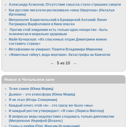
Александр Асмолов: Отсутствие смысла стало страшнее смерти
Как русские писатели распахивали «окна Овертона» (Наталья
Иртенина)
Митрополит Бориспольский и Броварской Антоний: Визит
Патриарха Варфоломея в Киев опасен
Против этой эпидемии есть только одно лекарство - быть
психически и морально здоровым
Майя Кучерская: «Из спасенных отцом Димитрием можно
составить страну»
Метафизики не умирают. Памяти Владимира Миронова
«Животные гибнут, вода мертвая». Катастрофа на Камчатке
←
5 из 10
→
Новое в Читальном зале
То же самое (Юнна Мориц)
Дьявол – это атмосфера (Юнна Мориц)
Я не лгал (Игорь Северянин)
Каждый хочет, чтоб «я» - это сразу же было «мы»
И каждый росток утверждает: «Я сам» (Лариса Миллер)
В вопросах веры недопустимо следовать только дипломатии
(Митрополит Иерофей (Влахос)
Главы о любви (Прп. Максим Исповедник)