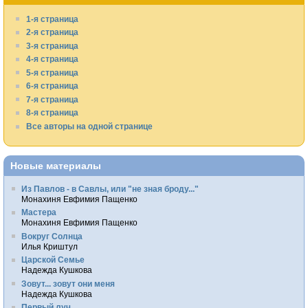
1-я страница
2-я страница
3-я страница
4-я страница
5-я страница
6-я страница
7-я страница
8-я страница
Все авторы на одной странице
Новые материалы
Из Павлов - в Савлы, или "не зная броду..."
Монахиня Евфимия Пащенко
Мастера
Монахиня Евфимия Пащенко
Вокруг Солнца
Илья Криштул
Царской Семье
Надежда Кушкова
Зовут... зовут они меня
Надежда Кушкова
Первый луч