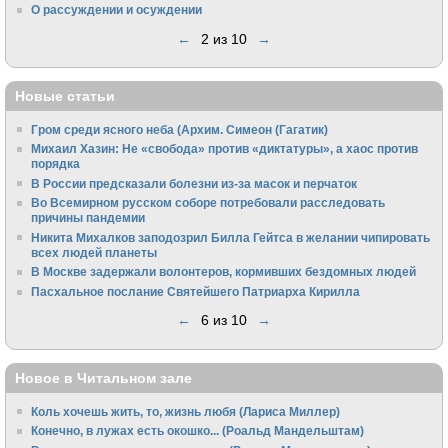
О рассуждении и осуждении
←
2 из 10
→
Новые статьи
Гром среди ясного неба (Архим. Симеон (Гагатик)
Михаил Хазин: Не «свобода» против «диктатуры», а хаос против
порядка
В России предсказали болезни из-за масок и перчаток
Во Всемирном русском соборе потребовали расследовать
причины пандемии
Никита Михалков заподозрил Билла Гейтса в желании чипировать
всех людей планеты
В Москве задержали волонтеров, кормивших бездомных людей
Пасхальное послание Святейшего Патриарха Кирилла
←
6 из 10
→
Новое в Читальном зале
Коль хочешь жить, то, жизнь любя (Лариса Миллер)
Конечно, в лужах есть окошко... (Роальд Мандельштам)