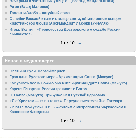
Вечерами в застывших улицах... (Роальд Мандельштам)
Ржев (Влад Маленко)
Талант и Злоба – пагубный союз...
О любви Божией к нам и о конце света, объявленном концом
христианской любви (Архимандрит Иакинф (Унчуляк)
Игорь Волгин: «Пророчества Достоевского о судьбе России
сбываются»
1 из 10
→
Новое в медиагалерее
Святыни Руси. Сергей Марнов
Граждане Русского мира - Архимандрит Савва (Мажуко)
Как узнать волю Божию обо мне? Архимандрит Савва (Мажуко)
Каринэ Геворгян. Россия граничит с Богом
О. Савва (Мажуко). Трибунал над Русской церковью
«Я с Христом — как в танке». Парсуна писателя Яна Таксюра
«И глас мой услышат…» – фильм о митрополите Черкасском и
Каневском Феодосии
1 из 10
→