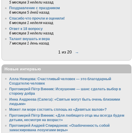
5 месяцев 3 недели
назад
Поздравление с праздником
6 месяцев 5 дней
назад
Спасибо что прочли и оценили!
6 месяцев 1 неделя
назад
Ответ к 18 вопросу
6 месяцев 3 недели
назад
Талант внушать и вера
7 месяцев 1 день
назад
1 из 20
→
Новые интервью
Алла Немцова: Счастливый человек — это благодарный
Создателю человек
Протоиерей Пётр Винник: Искушение — шанс сделать выбор в
сторону добра
Инна Андреева (Сапега): «Святые могут быть очень близкими
людьми»
Может ли море состоять сплошь из «Девятых валов»?
Протоиерей Пётр Винник: «Для любящего отца мы всегда будем
детьми, несмотря на возраст»
Протоиерей Андрей Спиридонов: «Озабоченность собой
замаскирована лозунгами веры»