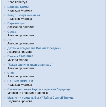
Илья Криштул
Царской Семье
Надежда Кушкова
Зовут... зовут они меня
Надежда Кушкова
Первый луч
Александр Конопля
Сосед
Александр Конопля
Ад
Александр Конопля
Детям о Рождестве Иоанна Предтечи
Людмила Громова
Память 1941-2026
Михаил Малеин
"Когда шипит в тиши машина..."
Александр Конопля
Снег
Александр Конопля
НАШИМ ВОИНАМ
Надежда Кушкова
Сказание о жене Адера и о рыжей блуднице
Монахиня Евфимия Пащенко
Можно ли увидеть Бога? Тайна Святой Троицы
Людмила Громова