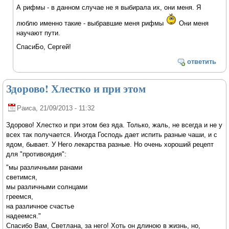
А рифмы - в данном случае не я выбирала их, они меня. Я
люблю именно такие - выбравшие меня рифмы
Они меня
научают пути.
СпасиБо, Сергей!
ответить
Здорово! Хлестко и при этом
Раиса
, 21/09/2013 - 11:32
Здорово! Хлестко и при этом без яда. Только, жаль, не всегда и не у
всех так получается. Иногда Господь дает испить разные чаши, и с
ядом, бывает. У Него лекарства разные. Но очень хороший рецепт
для "противоядия":
"мы различными ранами
светимся,
мы различными солнцами
греемся,
на различное счастье
надеемся."
Спасибо Вам, Светлана, за него! Хоть он длиною в жизнь, но,