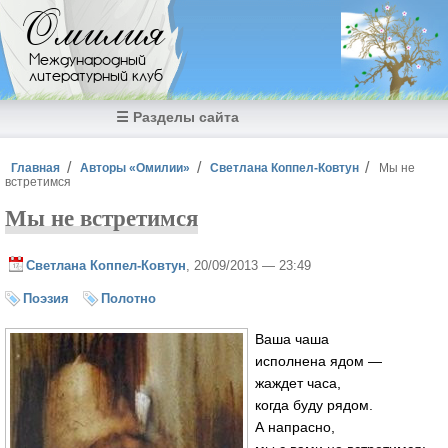
Перейти к основному содержанию
Омилия
Международный
литературный клуб
☰ Разделы сайта
Вы здесь
Главная
Авторы «Омилии»
Светлана Коппел-Ковтун
Мы не
встретимся
Мы не встретимся
Светлана Коппел-Ковтун
, 20/09/2013 — 23:49
Поэзия
Полотно
Ваша чаша
исполнена ядом —
жаждет часа,
когда буду рядом.
А напрасно,