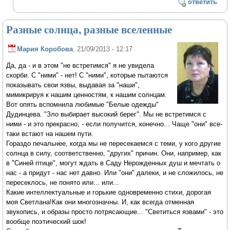
ответить
Разные солнца, разные вселенные
Мария Коробова
, 21/09/2013 - 12:17
Да, да - и в этом "не встретимся" я не увидела
скорби. С "ними" - нет! С "ними", которые пытаются
показывать свои язвы, выдавая за "наши",
мимикрируя к нашим ценностям, к нашим солнцам.
Вот опять вспомнила любимые "Белые одежды"
Дудинцева. "Зло выбирает высокий берег". Мы не встретимся с
ними - и это прекрасно, - если получится, конечно... Чаще "они" все-
таки встают на нашем пути.
Гораздо печальнее, когда мы не пересекаемся с теми, у кого другие
солнца в силу, соответственно, "других" причин. Они, например, как
в "Синей птице", могут ждать в Саду Нерожденных душ и мечтать о
нас - а придут - нас нет давно. Или "они" далеки, и не сложилось, не
пересеклось, не понято или... или...
Какие интеллектуальные и горькие одновременно стихи, дорогая
моя Светлана!Как они многозначны. И, как всегда отменная
звукопись, и образы просто потрясающие... "Светиться язвами" - это
вообще поэтический шок!