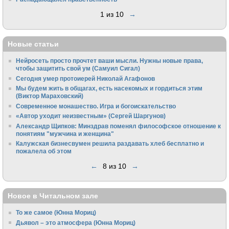
1 из 10
→
Новые статьи
Нейросеть просто прочтет ваши мысли. Нужны новые права,
чтобы защитить свой ум (Самуил Сигал)
Сегодня умер протоиерей Николай Агафонов
Мы будем жить в общагах, есть насекомых и гордиться этим
(Виктор Мараховский)
Cовременное монашество. Игра и богоискательство
«Автор уходит неизвестным» (Сергей Шаргунов)
Александр Щипков: Минздрав поменял философское отношение к
понятиям "мужчина и женщина"
Калужская бизнесвумен решила раздавать хлеб бесплатно и
пожалела об этом
←
8 из 10
→
Новое в Читальном зале
То же самое (Юнна Мориц)
Дьявол – это атмосфера (Юнна Мориц)