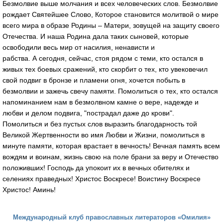
Безмолвие выше молчания и всех человеческих слов. Безмолвие
рождает Святейшее Слово, Которое становится молитвой о мире
всего мира в образе Родины – Матери, зовущей на защиту своего
Отечества. И наша Родина дала таких сыновей, которые
освободили весь мир от насилия, ненависти и
рабства. А сегодня, сейчас, стоя рядом с теми, кто остался в
живых тех боевых сражений, кто скорбит о тех, кто увековечил
свой подвиг в бронзе и пламени огня, хочется побыть в
безмолвии и зажечь свечу памяти. Помолиться о тех, кто остался
напоминанием нам в безмолвном камне о вере, надежде и
любви и делом подвига, "пострадал даже до крови".
Помолиться и без пустых слов выразить благодарность той
Великой Жертвенности во имя Любви и Жизни, помолиться в
минуте памяти, которая врастает в вечность! Вечная память всем
вождям и воинам, жизнь свою на поле брани за веру и Отечество
положивших! Господь да упокоит их в вечных обителях и
селениях праведных! Христос Воскресе! Воистину Воскресе
Христос! Аминь!
Международный клуб православных литераторов «Омилия»