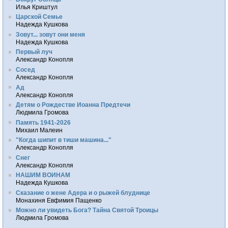
Илья Криштул
Царской Семье
Надежда Кушкова
Зовут... зовут они меня
Надежда Кушкова
Первый луч
Александр Конопля
Сосед
Александр Конопля
Ад
Александр Конопля
Детям о Рождестве Иоанна Предтечи
Людмила Громова
Память 1941-2026
Михаил Малеин
"Когда шипит в тиши машина..."
Александр Конопля
Снег
Александр Конопля
НАШИМ ВОИНАМ
Надежда Кушкова
Сказание о жене Адера и о рыжей блуднице
Монахиня Евфимия Пащенко
Можно ли увидеть Бога? Тайна Святой Троицы
Людмила Громова