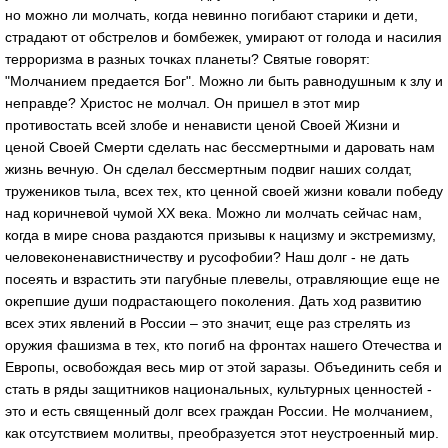
но можно ли молчать, когда невинно погибают старики и дети,
страдают от обстрелов и бомбежек, умирают от голода и насилия
терроризма в разных точках планеты? Святые говорят:
"Молчанием предается Бог". Можно ли быть равнодушным к злу и
неправде? Христос не молчал. Он пришел в этот мир
противостать всей злобе и ненависти ценой Своей Жизни и
ценой Своей Смерти сделать нас бессмертными и даровать нам
жизнь вечную. Он сделал бессмертным подвиг наших солдат,
тружеников тыла, всех тех, кто ценной своей жизни ковали победу
над коричневой чумой XX века. Можно ли молчать сейчас нам,
когда в мире снова раздаются призывы к нацизму и экстремизму,
человеконенавистничеству и русофобии? Наш долг - не дать
посеять и взрастить эти пагубные плевелы, отравляющие еще не
окрепшие души подрастающего поколения. Дать ход развитию
всех этих явлений в России – это значит, еще раз стрелять из
оружия фашизма в тех, кто погиб на фронтах нашего Отечества и
Европы, освобождая весь мир от этой заразы. Объединить себя и
стать в ряды защитников национальных, культурных ценностей -
это и есть священный долг всех граждан России. Не молчанием,
как отсутствием молитвы, преобразуется этот неустроенный мир.