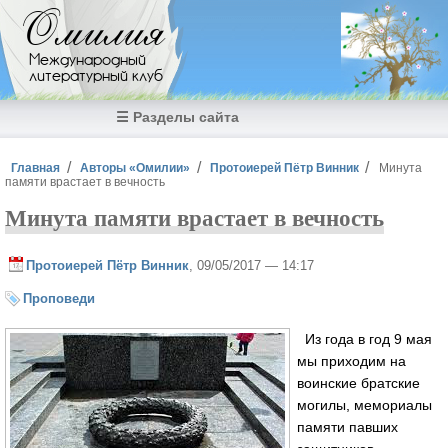
Перейти к основному содержанию
Омилия
Международный
литературный клуб
☰ Разделы сайта
Вы здесь
Главная
Авторы «Омилии»
Протоиерей Пётр Винник
Минута
памяти врастает в вечность
Минута памяти врастает в вечность
Протоиерей Пётр Винник
, 09/05/2017 — 14:17
Проповеди
Из года в год 9 мая
мы приходим на
воинские братские
могилы, мемориалы
памяти павших