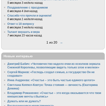
5 месяцев 3 недели
назад
Поздравление с праздником
6 месяцев 4 дня
назад
Спасибо что прочли и оценили!
6 месяцев 1 неделя
назад
Ответ к 18 вопросу
6 месяцев 3 недели
назад
Талант внушать и вера
7 месяцев 15 часов
назад
1 из 20
→
Новые интервью
Дмитрий Бабич: «Человечество надело очки из осколков зеркала
Снежной Королевы, позволяющие видеть только злое и мелкое»
Сергей Марнов: «Господь создал семью, а государство Он не
создавал»
Инна Андреева: «Счастье – это быть частью единого целого»
Светлана Коппел-Ковтун: Точка стояния — вечность (Екатерина
Демина)
Владимир Романенко: «Счастье – это когда оказывается что твои
юношеские мечты сбылись»
Думать или не думать?
Распадающаяся нравственность