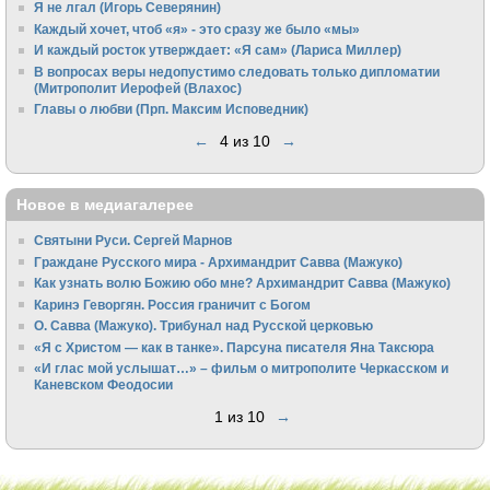
Я не лгал (Игорь Северянин)
Каждый хочет, чтоб «я» - это сразу же было «мы»
И каждый росток утверждает: «Я сам» (Лариса Миллер)
В вопросах веры недопустимо следовать только дипломатии
(Митрополит Иерофей (Влахос)
Главы о любви (Прп. Максим Исповедник)
←
4 из 10
→
Новое в медиагалерее
Святыни Руси. Сергей Марнов
Граждане Русского мира - Архимандрит Савва (Мажуко)
Как узнать волю Божию обо мне? Архимандрит Савва (Мажуко)
Каринэ Геворгян. Россия граничит с Богом
О. Савва (Мажуко). Трибунал над Русской церковью
«Я с Христом — как в танке». Парсуна писателя Яна Таксюра
«И глас мой услышат…» – фильм о митрополите Черкасском и
Каневском Феодосии
1 из 10
→