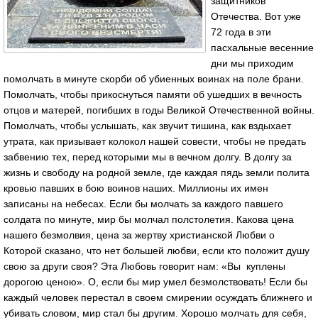
защитников
Отечества. Вот уже
72 года в эти
пасхальные весенние
дни мы приходим
помолчать в минуте скорби об убиенных воинах на поле брани.
Помолчать, чтобы прикоснуться памяти об ушедших в вечность
отцов и матерей, погибших в годы Великой Отечественной войны.
Помолчать, чтобы услышать, как звучит тишина, как вздыхает
утрата, как призывает колокол нашей совести, чтобы не предать
забвению тех, перед которыми мы в вечном долгу. В долгу за
жизнь и свободу на родной земле, где каждая пядь земли полита
кровью павших в бою воинов наших. Миллионы их имен
записаны на небесах. Если бы молчать за каждого павшего
солдата по минуте, мир бы молчал полстолетия. Какова цена
нашего безмолвия, цена за жертву христианской Любви о
Которой сказано, что нет большей любви, если кто положит душу
свою за други своя? Эта Любовь говорит нам: «Вы куплены
дорогою ценою». О, если бы мир умел безмолствовать! Если бы
каждый человек перестал в своем смирении осуждать ближнего и
убивать словом, мир стал бы другим. Хорошо молчать для себя,