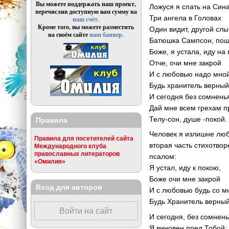
Вы можете поддержать наш проект,
Ложуся я спать на Сина
перечислив доступную вам сумму на
Три ангела в Головах
наш счёт.
Кроме того, вы можете разместить
Один видит, другой слы
на своём сайте
наш баннер.
Батюшка Сампсон, пош
Боже, я устала, иду на
Отче, очи мне закрой
И с любовью надо мно
Будь хранитель верны
И сегодня без сомнень
Дай мне всем грехам 
Телу-сон, душе -покой.
Правила
Человек я излишне люб
Правила для посетителей сайта
вторая часть стихотво
Международного клуба
православных литераторов
псалом:
«Омилия»
Я устал, иду к покою,
Боже очи мне закрой
Вход для авторов
И с любовью будь со м
Будь Хранитель верный
Войти на сайт
И сегодня, без сомнень
Я виновен пред Тобой: