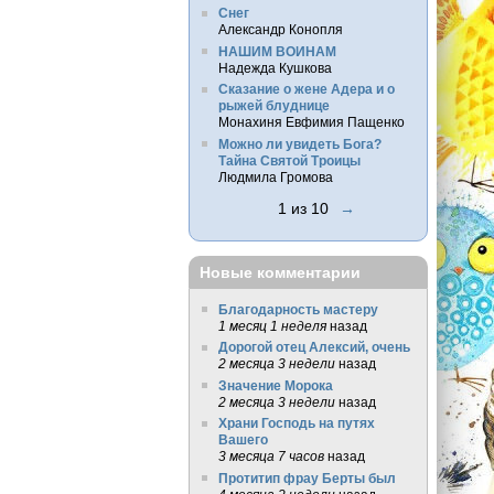
Снег
Александр Конопля
НАШИМ ВОИНАМ
Надежда Кушкова
Сказание о жене Адера и о
рыжей блуднице
Монахиня Евфимия Пащенко
Можно ли увидеть Бога?
Тайна Святой Троицы
Людмила Громова
1 из 10
→
Новые комментарии
Благодарность мастеру
1 месяц 1 неделя
назад
Дорогой отец Алексий, очень
2 месяца 3 недели
назад
Значение Морока
2 месяца 3 недели
назад
Храни Господь на путях
Вашего
3 месяца 7 часов
назад
Протитип фрау Берты был