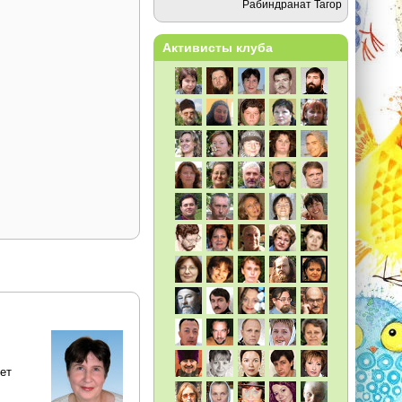
Рабиндранат Тагор
Активисты клуба
ет