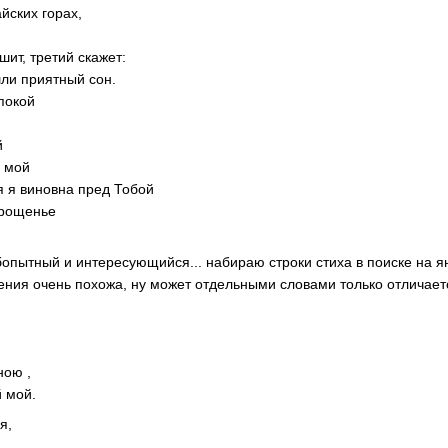
йских горах,
шит, третий скажет:
ли приятный сон.
 покой
й
й мой
я я виновна пред Тобой
прощенье
опытный и интересующийся... набираю строки стиха в поиске на янд
рения очень похожа, ну может отдельными словами только отличает
ною ,
 мой.
я,