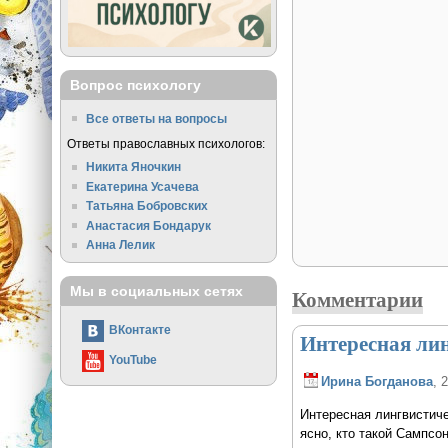
Вопрос психологу
Все ответы на вопросы
Ответы православных психологов:
Никита Яночкин
Екатерина Усачева
Татьяна Бобровских
Анастасия Бондарук
Анна Лелик
Мы в социальных сетях
Комментарии
ВКонтакте
Интересная ли
YouTube
Ирина Богданова
, 
Интересная лингвистиче
ясно, кто такой Сампсо