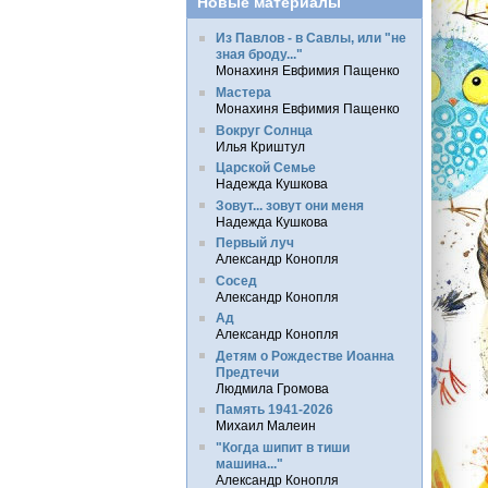
Новые материалы
Из Павлов - в Савлы, или "не
зная броду..."
Монахиня Евфимия Пащенко
Мастера
Монахиня Евфимия Пащенко
Вокруг Солнца
Илья Криштул
Царской Семье
Надежда Кушкова
Зовут... зовут они меня
Надежда Кушкова
Первый луч
Александр Конопля
Сосед
Александр Конопля
Ад
Александр Конопля
Детям о Рождестве Иоанна
Предтечи
Людмила Громова
Память 1941-2026
Михаил Малеин
"Когда шипит в тиши
машина..."
Александр Конопля