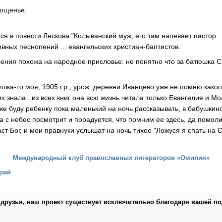
рощенье,
ся в повести Лескова "Колыванский муж, его там напевает пастор.
овных песнопений ... евангельских христиан-баптистов.
рения похожа на народное присловье: не понятно что за батюшка 
шка-то моя, 1905 г.р., урож. деревни Иванцево уже не помню како
тих знала...из всех книг она всю жизнь читала только Евангелие и М
оже буду ребенку пока маленький на ночь рассказывать, в бабушки
а с небес посмотрит и порадуется, что помним ее здесь, да помоли
аст Бог, и мои правнуки услышат на ночь тихое "Ложуся я спать на Си
Международный клуб православных литераторов «Омилия»
рий
 друзья, наш проект существует исключительно благодаря вашей по