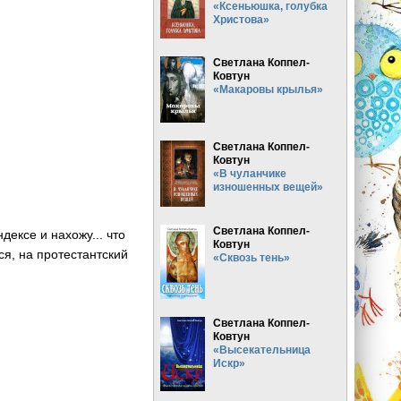
«Ксеньюшка, голубка
Христова»
Светлана Коппел-
Ковтун
«Макаровы крылья»
Светлана Коппел-
Ковтун
«В чуланчике
изношенных вещей»
Светлана Коппел-
ексе и нахожу... что
Ковтун
ся, на протестантский
«Сквозь тень»
Светлана Коппел-
Ковтун
«Высекательница
Искр»