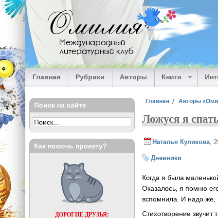
Перейти к основному содержанию
Омилия
Международный
литературный клуб
Главная
Рубрики
Авторы
Книги
Ин
Вы здесь
Главная
Авторы «Ом
Поиск на сайте
Ложуся я спать
Наталья Куликова
, 
Как помочь проекту?
Дневники
Когда я была маленько
Оказалось, я помню его
вспомнила. И надо же, 
Стихотворение звучит т
ДОРОГИЕ ДРУЗЬЯ!