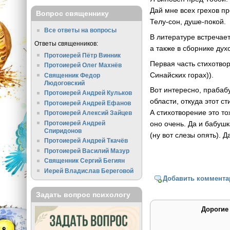
Дай мне всех грехов п
Вопрос священнику
Телу-сон, душе-покой.
Все ответы на вопросы
В литературе встречает
Ответы священников:
а также в сборнике дух
Протоиерей Пётр Винник
Первая часть стихотво
Протоиерей Олег Махнёв
Синайских горах)).
Священник Федор
Людоговский
Вот интересно, прабабу
Протоиерей Андрей Кульков
области, откуда этот с
Протоиерей Андрей Ефанов
А стихотворение это т
Протоиерей Алексий Зайцев
Протоиерей Андрей
оно очень. Да и бабушк
Спиридонов
(ну вот слезы опять). Д
Протоиерей Андрей Ткачёв
Протоиерей Василий Мазур
Священник Сергий Бегиян
Иерей Владислав Береговой
Добавить коммента
Задать вопрос психологу
Дорогие