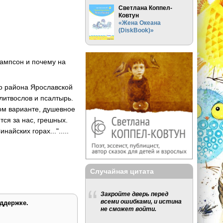
Светлана Коппел-
Ковтун
«Жена Океана
(DiskBook)»
Сампсон и почему на
го района Ярославской
олитвослов и псалтырь.
ном варианте, душевное
тся за нас, грешных.
найских горах...".....
Случайная цитата
Закройте дверь перед
всеми ошибками, и истина
ддержке.
не сможет войти.