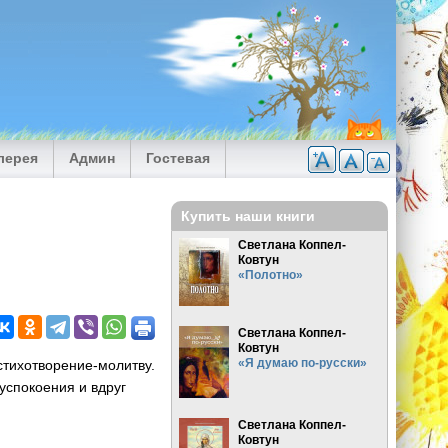
лерея
Админ
Гостевая
Купить наши книги
Светлана Коппел-
Ковтун
«Полотно»
Светлана Коппел-
Ковтун
«Я думаю по-русски»
стихотворение-молитву.
успокоения и вдруг
Светлана Коппел-
Ковтун