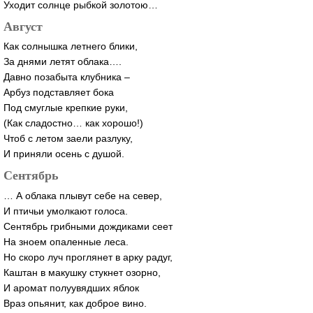
Уходит солнце рыбкой золотою…
Август
Как солнышка летнего блики,
За днями летят облака….
Давно позабыта клубника –
Арбуз подставляет бока
Под смуглые крепкие руки,
(Как сладостно… как хорошо!)
Чтоб с летом заели разлуку,
И приняли осень с душой.
Сентябрь
… А облака плывут себе на север,
И птичьи умолкают голоса.
Сентябрь грибными дождиками сеет
На зноем опаленные леса.
Но скоро луч проглянет в арку радуг,
Каштан в макушку стукнет озорно,
И аромат полуувядших яблок
Враз опьянит, как доброе вино.