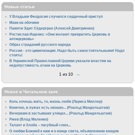
Новые статьи
У Владыки Феодосия случился сердечный приступ
Маки на обочине
Памяти Эдит Сёдергран (Алексей Дмитриенко)
Ростислав Ищенко: «Они желают превратить Церковь в
антицерковь»
Образ страданий русского народа
Россия - это цивилизация. Надо быть самостоятельными! Надо
стоять!
В Украинской Православной Церкви указали властям на
недопустимость атаки на Церковь
1 из 10
→
Новое в Читальном зале
Коль хочешь жить, то, жизнь любя (Лариса Миллер)
Конечно, в лужах есть окошко... (Роальд Мандельштам)
Вечерами в застывших улицах... (Роальд Мандельштам)
Ржев (Влад Маленко)
Талант и Злоба – пагубный союз...
О любви Божией к нам и о конце света, объявленном концом