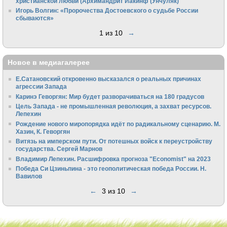
христианской любви (Архимандрит Иакинф (Унчуляк)
Игорь Волгин: «Пророчества Достоевского о судьбе России
сбываются»
1 из 10
→
Новое в медиагалерее
Е.Сатановский откровенно высказался о реальных причинах
агрессии Запада
Каринэ Геворгян: Мир будет разворачиваться на 180 градусов
Цель Запада - не промышленная революция, а захват ресурсов.
Лепехин
Рождение нового миропорядка идёт по радикальному сценарию. М.
Хазин, К. Геворгян
Витязь на имперском пути. От потешных войск к переустройству
государства. Сергей Марнов
Владимир Лепехин. Расшифровка прогноза "Economist" на 2023
Победа Си Цзиньпина - это геополитическая победа России. Н.
Вавилов
←
3 из 10
→