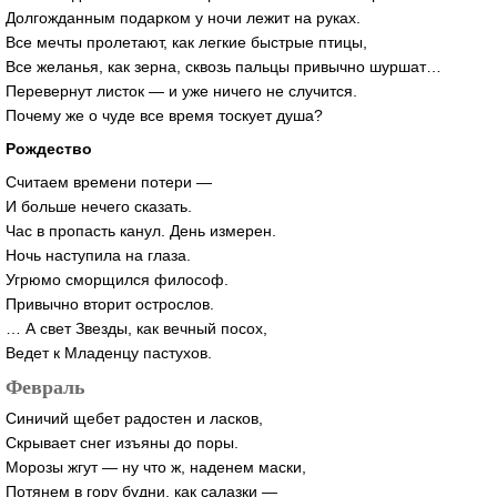
Долгожданным подарком у ночи лежит на руках.
Все мечты пролетают, как легкие быстрые птицы,
Все желанья, как зерна, сквозь пальцы привычно шуршат…
Перевернут листок — и уже ничего не случится.
Почему же о чуде все время тоскует душа?
Рождество
Считаем времени потери —
И больше нечего сказать.
Час в пропасть канул. День измерен.
Ночь наступила на глаза.
Угрюмо сморщился философ.
Привычно вторит острослов.
… А свет Звезды, как вечный посох,
Ведет к Младенцу пастухов.
Февраль
Синичий щебет радостен и ласков,
Скрывает снег изъяны до поры.
Морозы жгут — ну что ж, наденем маски,
Потянем в гору будни, как салазки —