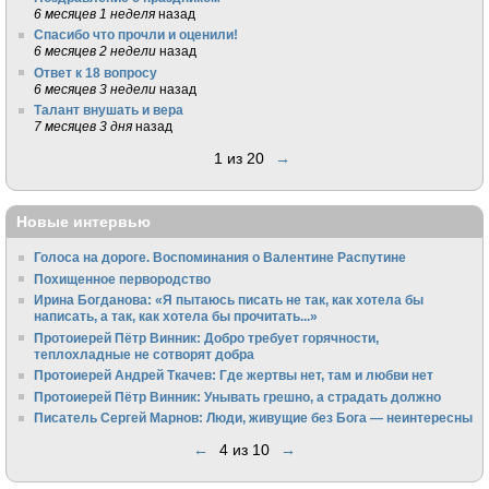
6 месяцев 1 неделя
назад
Спасибо что прочли и оценили!
6 месяцев 2 недели
назад
Ответ к 18 вопросу
6 месяцев 3 недели
назад
Талант внушать и вера
7 месяцев 3 дня
назад
1 из 20
→
Новые интервью
Голоса на дороге. Воспоминания о Валентине Распутине
Похищенное первородство
Ирина Богданова: «Я пытаюсь писать не так, как хотела бы
написать, а так, как хотела бы прочитать...»
Протоиерей Пётр Винник: Добро требует горячности,
теплохладные не сотворят добра
Протоиерей Андрей Ткачев: Где жертвы нет, там и любви нет
Протоиерей Пётр Винник: Унывать грешно, а страдать должно
Писатель Сергей Марнов: Люди, живущие без Бога — неинтересны
←
4 из 10
→