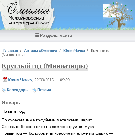
Перейти к основному содержанию
Омилия
Международный
литературный клуб
☰ Разделы сайта
Вы здесь
Главная
Авторы «Омилии»
Юлия Чечко
Круглый год
(Миниатюры)
Круглый год (Миниатюры)
Юлия Чечко
, 22/09/2015 — 09:39
Календарь
Поэзия
Январь
Новый год
По сусекам зима голубыми метелками шарит,
Сквозь небесное сито на землю струится мука.
Новый год — Колобок или красочный елочный шарик —