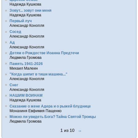
Надежда Кушкова
Зовут... зовут они меня
Надежда Кушкова
Первый луч
Александр Конопля
Сосед
Александр Конопля
Ад
Александр Конопля
Детям о Рождестве Иоанна Предтечи
Людмила Громова
Память 1941-2026
Михаил Малеин
"Когда шипит в тиши машина..."
Александр Конопля
Снег
Александр Конопля
НАШИМ ВОИНАМ
Надежда Кушкова
Сказание о жене Адера и о рыжей блуднице
Монахиня Евфимия Пащенко
Можно ли увидеть Бога? Тайна Святой Троицы
Людмила Громова
1 из 10
→