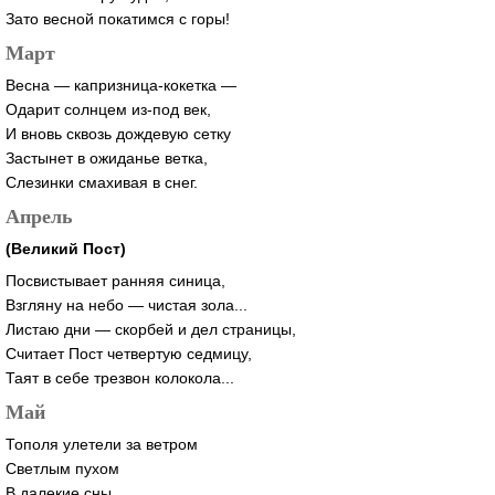
Зато весной покатимся с горы!
Март
Весна — капризница-кокетка —
Одарит солнцем из-под век,
И вновь сквозь дождевую сетку
Застынет в ожиданье ветка,
Слезинки смахивая в снег.
Апрель
(Великий Пост)
Посвистывает ранняя синица,
Взгляну на небо — чистая зола...
Листаю дни — скорбей и дел страницы,
Считает Пост четвертую седмицу,
Таят в себе трезвон колокола...
Май
Тополя улетели за ветром
Светлым пухом
В далекие сны...