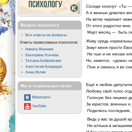
Соседи хохочут: «Ты —
А я жизнью доволен вп
На ветке чирикает чижи
Вопрос психологу
От этого радостно мне,
Март месяц — быть ск
Все ответы на вопросы
Живу средь нормальны
Ответы православных психологов:
Зовут меня просто Евс
Никита Яночкин
Не пью и не нюхаю кл
Екатерина Усачева
Но, кажется, «дома» не
Татьяна Бобровских
Анастасия Бондарук
Пою и смеюсь я во сне
Анна Лелик
Ещё я люблю депутато
Мы в социальных сетях
Любому свой голос отд
Голосую без лишних д
ВКонтакте
За юристов, военных и
YouTube
Поделюсь последним,
Ведь у вас за душой кр
Ни алтына в загашнике