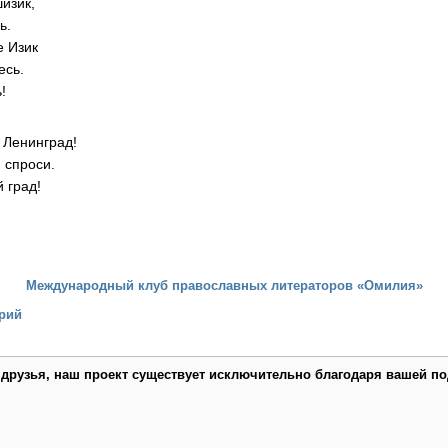
шизик,
ь.
е Изик
есь.
!
 Ленинград!
 спроси.
 град!
Международный клуб православных литераторов «Омилия»
рий
 друзья, наш проект существует исключительно благодаря вашей по