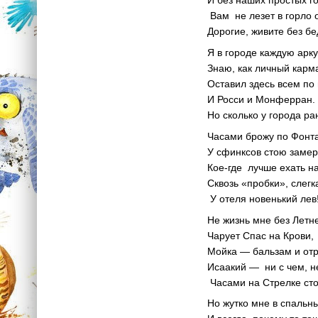
И без наших простых г
Вам не лезет в горло 
Дорогие, живите без бе
Я в городе каждую арк
Знаю, как личный карм
Оставил здесь всем по
И Росси и Монферран.
Но сколько у города ра
Часами брожу по Фонта
У сфинксов стою замер
Кое-где лучше ехать н
Сквозь «пробки», слегк
У отеля новенький лев
Не жизнь мне без Летн
Чарует Спас на Крови,
Мойка — бальзам и отр
Исаакий — ни с чем, н
Часами на Стрелке ст
Но жутко мне в спальн