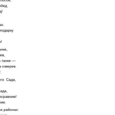
олосов,
обед.
д!
у
ан.
 подарку
н!
нке,
ев,
а танке —
а озверев.
!
его Сада,
ада,
есравним!
оим.
ых районах: