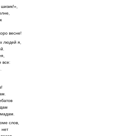
 шизик!»,
олне,
к
оро весне!
х людей я,
ей.
ея,
 все:
.
в!
ам.
ебатов
 дам
 мадам.
оме слов,
 нет