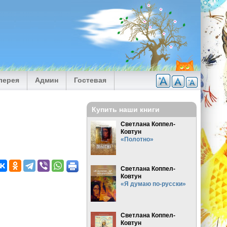
лерея
Админ
Гостевая
Купить наши книги
Светлана Коппел-
Ковтун
«Полотно»
Светлана Коппел-
Ковтун
«Я думаю по-русски»
Светлана Коппел-
Ковтун