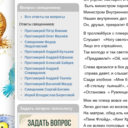
Быть министром парня
Вопрос священнику
Министром Внутренних
Все ответы на вопросы
Наших внутренних дел
Ответы священников:
Он, друзья, прекратит 
Протоиерей Пётр Винник
В троллейбусе с плеер
Протоиерей Олег Махнёв
Слушает «Ногу свело»
Священник Федор
Лицо его отрешённо,
Людоговский
Так молодо и так светл
Протоиерей Андрей Кульков
Протоиерей Андрей Ефанов
«Придавили!» «Ой, ног
Протоиерей Алексий Зайцев
Слева врезался в бок д
Протоиерей Андрей
справа давят, и слышит
Спиридонов
Протоиерей Андрей Ткачёв
Сзади злобное: «Мне б
Протоиерей Василий Мазур
«В стельку пьяный!», «
Священник Сергий Бегиян
«Остановка « Румянце
Иерей Владислав Береговой
Мне же плеер вовсе не
Легко достаю из мозгов
Задать вопрос психологу
На завтрак, обед иль н
«Пинк Флойд», «Кинг К
А не всяких попсовых