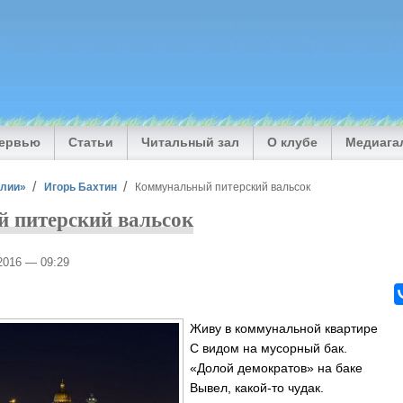
тервью
Статьи
Читальный зал
О клубе
Медиага
илии»
Игорь Бахтин
Коммунальный питерский вальсок
 питерский вальсок
/2016 — 09:29
Живу в коммунальной квартире
С видом на мусорный бак.
«Долой демократов» на баке
Вывел, какой-то чудак.