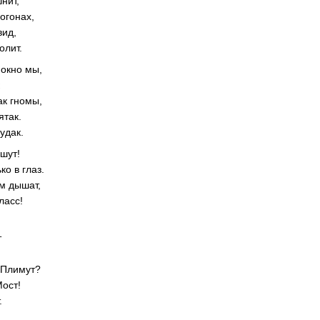
шнит,
огонах,
вид,
олит.
окно мы,
к
ак гномы,
ятак.
удак.
шут!
ко в глаз.
м дышат,
ласс!
т
 Плимут?
Мост!
.