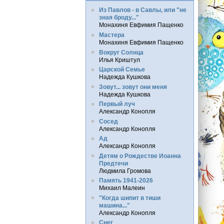
Из Павлов - в Савлы, или "не
зная броду..."
Монахиня Евфимия Пащенко
Мастера
Монахиня Евфимия Пащенко
Вокруг Солнца
Илья Криштул
Царской Семье
Надежда Кушкова
Зовут... зовут они меня
Надежда Кушкова
Первый луч
Александр Конопля
Сосед
Александр Конопля
Ад
Александр Конопля
Детям о Рождестве Иоанна
Предтечи
Людмила Громова
Память 1941-2026
Михаил Малеин
"Когда шипит в тиши
машина..."
Александр Конопля
Снег