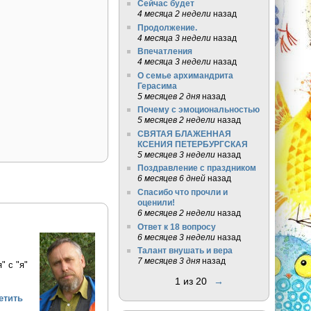
Сейчас будет
4 месяца 2 недели
назад
Продолжение.
4 месяца 3 недели
назад
Впечатления
4 месяца 3 недели
назад
О семье архимандрита
Герасима
5 месяцев 2 дня
назад
Почему с эмоциональностью
5 месяцев 2 недели
назад
СВЯТАЯ БЛАЖЕННАЯ
КСЕНИЯ ПЕТЕРБУРГСКАЯ
5 месяцев 3 недели
назад
Поздравление с праздником
6 месяцев 6 дней
назад
Спасибо что прочли и
оценили!
6 месяцев 2 недели
назад
Ответ к 18 вопросу
6 месяцев 3 недели
назад
Талант внушать и вера
7 месяцев 3 дня
назад
" с "я"
1 из 20
→
етить