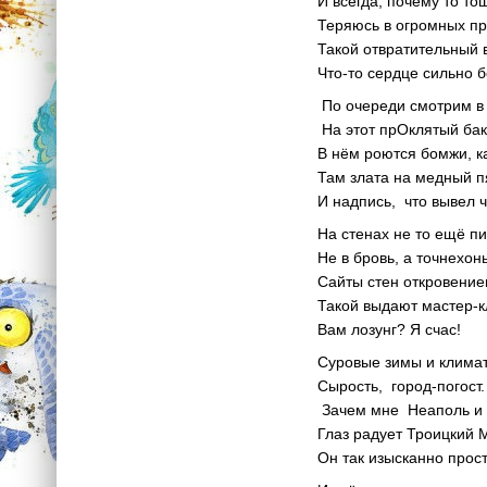
И всегда, почему то то
Теряюсь в огромных пр
Такой отвратительный 
Что-то сердце сильно б
По очереди смотрим в 
На этот прОклятый ба
В нём роются бомжи, к
Там злата на медный п
И надпись, что вывел ч
На стенах не то ещё пи
Не в бровь, а точнехонь
Сайты стен откровение
Такой выдают мастер-к
Вам лозунг? Я счас!
Суровые зимы и клима
Сырость, город-погост.
Зачем мне Неаполь и
Глаз радует Троицкий 
Он так изысканно прост