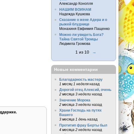
Александр Конопля
НАШИМ ВОИНАМ
Надежда Кушкова
Сказание о жене Адера и о
рыжей блуднице
Монахиня Евфимия Пащенко
Можно ли увидеть Бога?
Тайна Святой Троицы
Людмила Громова
1 из 10
→
Новые комментарии
Благодарность мастеру
1 месяц 1 неделя
назад
Дорогой отец Алексий, очень
2 месяца 3 недели
назад
Значение Морока
2 месяца 3 недели
назад
Храни Господь на путях
ддержке.
Вашего
3 месяца 1 день
назад
Протитип фрау Берты был
4 месяца 2 недели
назад