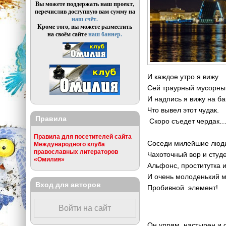
Вы можете поддержать наш проект,
перечислив доступную вам сумму на
наш счёт.
Кроме того, вы можете разместить
на своём сайте
наш баннер.
И каждое утро я вижу
Сей траурный мусорны
И надпись я вижу на ба
Что вывел этот чудак.
Правила
Скоро съедет чердак
Правила для посетителей сайта
Соседи милейшие люд
Международного клуба
православных литераторов
Чахоточный вор и студе
«Омилия»
Альфонс, проститутка 
И очень молоденький м
Вход для авторов
Пробивной элемент!
Войти на сайт
Он упрям, настырен и 