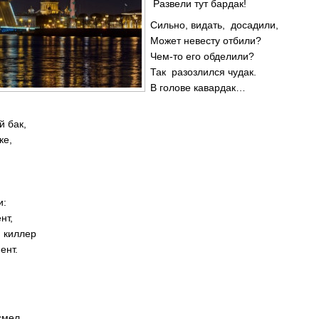
Развели тут бардак!
Сильно, видать, досадили,
Может невесту отбили?
Чем-то его обделили?
Так разозлился чудак.
В голове кавардак…
й бак,
ке,
…
и:
нт,
и киллер
ент.
смел,