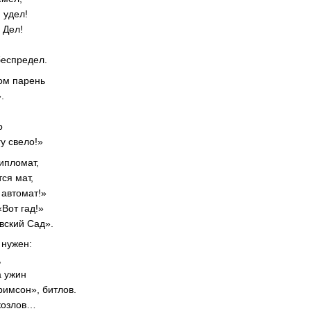
 удел!
 Дел!
беспредел.
ом парень
.
о
у свело!»
ипломат,
ся мат,
 автомат!»
Вот гад!»
вский Сад».
 нужен:
,
а ужин
римсон», битлов.
 козлов…