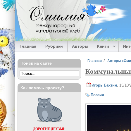
Перейти к основному содержанию
Омилия
Международный
литературный клуб
Главная
Рубрики
Авторы
Книги
Ин
Вы здесь
Главная
Авторы «Ом
Поиск на сайте
Коммунальный
Игорь Бахтин
, 15/10
Как помочь проекту?
Поэзия
ДОРОГИЕ ДРУЗЬЯ!