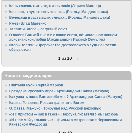
Коль хочешь жить, то, жизнь любя (Лариса Миллер)
Конечно, в лужах есть окошко... (Роальд Мандельштам)
Вечерами в застывших улицах... (Роальд Мандельштам)
Ржев (Влад Маленко)
Талант и Злоба – пагубный союз...
О любви Божией к нам и о конце света, объявленном концом
христианской любви (Архимандрит Иакинф (Унчуляк)
Игорь Волгин: «Пророчества Достоевского о судьбе России
сбываются»
1 из 10
→
Новое в медиагалерее
Святыни Руси. Сергей Марнов
Граждане Русского мира - Архимандрит Савва (Мажуко)
Как узнать волю Божию обо мне? Архимандрит Савва (Мажуко)
Каринэ Геворгян. Россия граничит с Богом
О. Савва (Мажуко). Трибунал над Русской церковью
«Я с Христом — как в танке». Парсуна писателя Яна Таксюра
«И глас мой услышат…» – фильм о митрополите Черкасском и
Каневском Феодосии
1 из 10
→