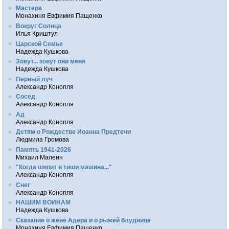
Мастера
Монахиня Евфимия Пащенко
Вокруг Солнца
Илья Криштул
Царской Семье
Надежда Кушкова
Зовут... зовут они меня
Надежда Кушкова
Первый луч
Александр Конопля
Сосед
Александр Конопля
Ад
Александр Конопля
Детям о Рождестве Иоанна Предтечи
Людмила Громова
Память 1941-2026
Михаил Малеин
"Когда шипит в тиши машина..."
Александр Конопля
Снег
Александр Конопля
НАШИМ ВОИНАМ
Надежда Кушкова
Сказание о жене Адера и о рыжей блуднице
Монахиня Евфимия Пащенко