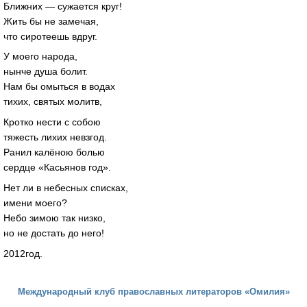
Ближних — сужается круг!
Жить бы не замечая,
что сиротеешь вдруг.
У моего народа,
нынче душа болит.
Нам бы омыться в водах
тихих, святых молитв,
Кротко нести с собою
тяжесть лихих невзгод.
Ранил калёною болью
сердце «Касьянов год».
Нет ли в небесных списках,
имени моего?
Небо зимою так низко,
но не достать до него!
2012год.
Международный клуб православных литераторов «Омилия»