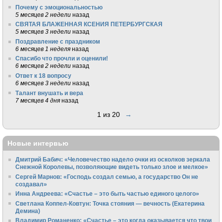
Почему с эмоциональностью
5 месяцев 2 недели
назад
СВЯТАЯ БЛАЖЕННАЯ КСЕНИЯ ПЕТЕРБУРГСКАЯ
5 месяцев 3 недели
назад
Поздравление с праздником
6 месяцев 1 неделя
назад
Спасибо что прочли и оценили!
6 месяцев 2 недели
назад
Ответ к 18 вопросу
6 месяцев 3 недели
назад
Талант внушать и вера
7 месяцев 4 дня
назад
1 из 20
→
Новые интервью
Дмитрий Бабич: «Человечество надело очки из осколков зеркала
Снежной Королевы, позволяющие видеть только злое и мелкое»
Сергей Марнов: «Господь создал семью, а государство Он не
создавал»
Инна Андреева: «Счастье – это быть частью единого целого»
Светлана Коппел-Ковтун: Точка стояния — вечность (Екатерина
Демина)
Владимир Романенко: «Счастье – это когда оказывается что твои