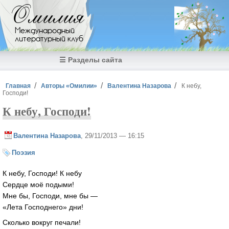
Перейти к основному содержанию
Омилия
Международный
литературный клуб
☰ Разделы сайта
Вы здесь
Главная
Авторы «Омилии»
Валентина Назарова
К небу,
Господи!
К небу, Господи!
Валентина Назарова
, 29/11/2013 — 16:15
Поэзия
К небу, Господи! К небу
Сердце моё подыми!
Мне бы, Господи, мне бы —
«Лета Господнего» дни!
Сколько вокруг печали!