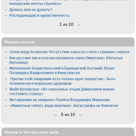
юношеские мечты сбылись»
Думать или не думать?
Распадающаяся нравственность
1 из 10
→
Новые статьи
Александр Асмолов: Отсутствие смысла стало страшнее смерти
Как русские писатели распахивали «окна Овертона» (Наталья
Иртенина)
Митрополит Бориспольский и Броварской Антоний: Визит
Патриарха Варфоломея в Киев опасен
Против этой эпидемии есть только одно лекарство - быть
психически и морально здоровым
Майя Кучерская: «Из спасенных отцом Димитрием можно
составить страну»
Метафизики не умирают. Памяти Владимира Миронова
«Животные гибнут, вода мертвая». Катастрофа на Камчатке
←
5 из 10
→
Новое в Читальном зале