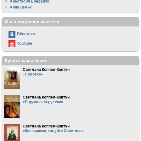
Анастасия Бондарук
Анна Лелик
Мы в социальных сетях
ВКонтакте
YouTube
Купить наши книги
Светлана Коппел-Ковтун
«Полотно»
Светлана Коппел-Ковтун
«Я думаю по-русски»
Светлана Коппел-Ковтун
«Ксеньюшка, голубка Христова»