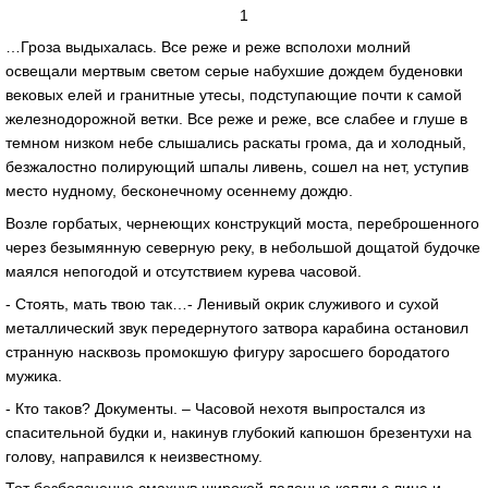
1
…Гроза выдыхалась. Все реже и реже всполохи молний
освещали мертвым светом серые набухшие дождем буденовки
вековых елей и гранитные утесы, подступающие почти к самой
железнодорожной ветки. Все реже и реже, все слабее и глуше в
темном низком небе слышались раскаты грома, да и холодный,
безжалостно полирующий шпалы ливень, сошел на нет, уступив
место нудному, бесконечному осеннему дождю.
Возле горбатых, чернеющих конструкций моста, переброшенного
через безымянную северную реку, в небольшой дощатой будочке
маялся непогодой и отсутствием курева часовой.
- Стоять, мать твою так…- Ленивый окрик служивого и сухой
металлический звук передернутого затвора карабина остановил
странную насквозь промокшую фигуру заросшего бородатого
мужика.
- Кто таков? Документы. – Часовой нехотя выпростался из
спасительной будки и, накинув глубокий капюшон брезентухи на
голову, направился к неизвестному.