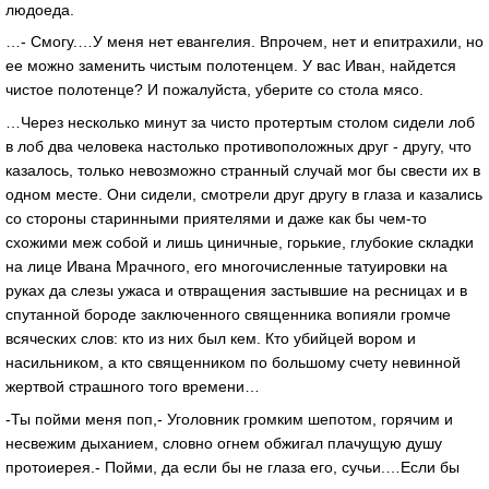
людоеда.
…- Смогу.…У меня нет евангелия. Впрочем, нет и епитрахили, но
ее можно заменить чистым полотенцем. У вас Иван, найдется
чистое полотенце? И пожалуйста, уберите со стола мясо.
…Через несколько минут за чисто протертым столом сидели лоб
в лоб два человека настолько противоположных друг - другу, что
казалось, только невозможно странный случай мог бы свести их в
одном месте. Они сидели, смотрели друг другу в глаза и казались
со стороны старинными приятелями и даже как бы чем-то
схожими меж собой и лишь циничные, горькие, глубокие складки
на лице Ивана Мрачного, его многочисленные татуировки на
руках да слезы ужаса и отвращения застывшие на ресницах и в
спутанной бороде заключенного священника вопияли громче
всяческих слов: кто из них был кем. Кто убийцей вором и
насильником, а кто священником по большому счету невинной
жертвой страшного того времени…
-Ты пойми меня поп,- Уголовник громким шепотом, горячим и
несвежим дыханием, словно огнем обжигал плачущую душу
протоиерея.- Пойми, да если бы не глаза его, сучьи.…Если бы