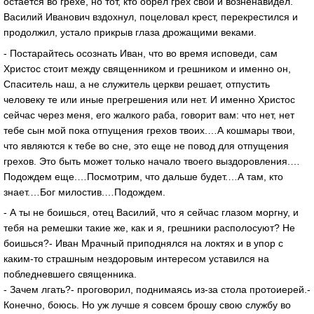
остается во грехе, но тот, кто обрел грех свой и возненавидел.
Василий Иванович вздохнул, поцеловал крест, перекрестился и
продолжил, устало прикрыв глаза дрожащими веками.
- Постарайтесь осознать Иван, что во время исповеди, сам
Христос стоит между священником и грешником и именно он,
Спаситель наш, а не служитель церкви решает, отпустить
человеку те или иные прегрешения или нет. И именно Христос
сейчас через меня, его жалкого раба, говорит вам: что нет, нет
тебе сын мой пока отпущения грехов твоих.…А кошмары твои,
что являются к тебе во сне, это еще не повод для отпущения
грехов. Это быть может только начало твоего выздоровления.…
Подождем еще.…Посмотрим, что дальше будет.…А там, кто
знает.…Бог милостив.…Подождем.
- А ты не боишься, отец Василий, что я сейчас глазом моргну, и
тебя на ремешки такие же, как и я, грешники располосуют? Не
боишься?- Иван Мрачный приподнялся на локтях и в упор с
каким-то страшным нездоровым интересом уставился на
побледневшего священника.
- Зачем лгать?- проговорил, поднимаясь из-за стола протоиерей.-
Конечно, боюсь. Но уж лучше я совсем брошу свою службу во