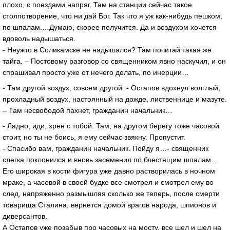
плохо, с поездами напряг. Там на станции сейчас такое
столпотворение, что ни дай Бог. Так что я уж как-нибудь пешком,
по шпалам.…Думаю, скорее получится. Да и воздухом хочется
вдоволь надышаться.
- Неужто в Соликамске не надышался? Там почитай такая же
тайга. – Постовому разговор со священником явно наскучил, и он
спрашивал просто уже от нечего делать, по инерции…
- Там другой воздух, совсем другой. - Остапов вдохнул волглый,
прохладный воздух, настоянный на дожде, лиственнице и мазуте.
– Там несвободой пахнет, гражданин начальник…
- Ладно, иди, хрен с тобой. Там, на другом берегу тоже часовой
стоит, но ты не боись, я ему сейчас звякну. Пропустит.
- Спасибо вам, гражданин начальник. Пойду я…- священник
слегка поклонился и вновь засеменил по блестящим шпалам…
Его широкая в кости фигура уже давно растворилась в ночном
мраке, а часовой в своей будке все смотрел и смотрел ему во
след, напряженно размышляя сколько же теперь, после смерти
товарища Сталина, вернется домой врагов народа, шпионов и
диверсантов.
А Остапов уже позабыв про часовых на мосту, все шел и шел на