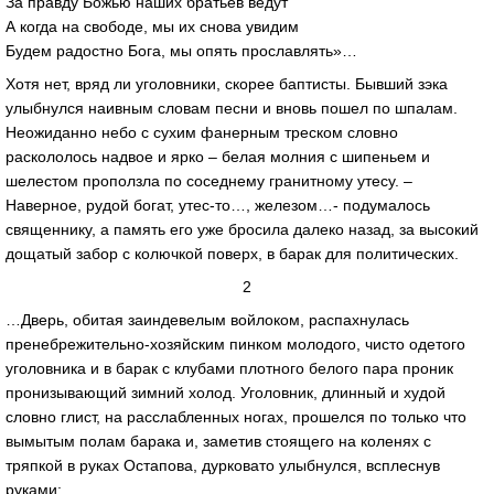
За правду Божью наших братьев ведут
А когда на свободе, мы их снова увидим
Будем радостно Бога, мы опять прославлять»…
Хотя нет, вряд ли уголовники, скорее баптисты. Бывший зэка
улыбнулся наивным словам песни и вновь пошел по шпалам.
Неожиданно небо с сухим фанерным треском словно
раскололось надвое и ярко – белая молния с шипеньем и
шелестом проползла по соседнему гранитному утесу. –
Наверное, рудой богат, утес-то…, железом…- подумалось
священнику, а память его уже бросила далеко назад, за высокий
дощатый забор с колючкой поверх, в барак для политических.
2
…Дверь, обитая заиндевелым войлоком, распахнулась
пренебрежительно-хозяйским пинком молодого, чисто одетого
уголовника и в барак с клубами плотного белого пара проник
пронизывающий зимний холод. Уголовник, длинный и худой
словно глист, на расслабленных ногах, прошелся по только что
вымытым полам барака и, заметив стоящего на коленях с
тряпкой в руках Остапова, дурковато улыбнулся, всплеснув
руками: