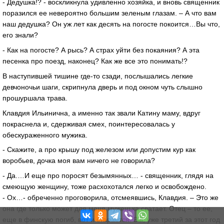
- Дедушка!? - воскликнула удивленно хозяйка, и вновь священник
поразился ее невероятно большим зеленым глазам. – А что вам
наш дедушка? Он уж лет как десять на погосте покоится…Вы что,
его знали?
- Как на погосте? А рысь? А страх уйти без покаяния? А эта
песенка про поезд, наконец? Как же все это понимать!?
В наступившей тишине где-то сзади, послышались легкие
девчоночьи шаги, скрипнула дверь и под окном чуть слышно
прошуршала трава.
Клавдия Ильинична, а именно так звали Катину маму, вдруг
покраснела и, сдерживая смех, поинтересовалась у
обескураженного мужика.
- Скажите, а про крышу под железом или допустим кур как
воробьев, дочка моя вам ничего не говорила?
- Да.…И еще про поросят безымянных… - священник, глядя на
смеющую женщину, тоже расхохотался легко и освобождено.
- Ох…- обреченно проговорила, отсмеявшись, Клавдия. – Это же
она где только может для меня муженька сватает. Отец – то ее,
еще в финскую погиб, вот и старается. Вы, уже третий за этот год