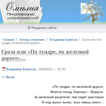
Перейти к основному содержанию
Омилия
Международный
литературный клуб
☰ Разделы сайта
Вы здесь
Главная
Авторы «Омилии»
Владимир Борисов
Гроза или «По
тундре, по железной дороге»…
Гроза или «По тундре, по железной
дороге»…
Владимир Борисов
, 23/04/2011 — 02:26
Проза
«По тундре, по железной дороге,
Мчится поезд, Барнаул – Воркута.
За железной решеткой, там сидят христиане
И под грохот колес, тихо гимны поют»…