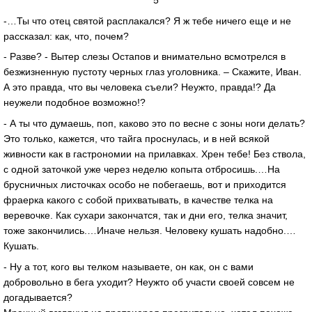
-…Ты что отец святой расплакался? Я ж тебе ничего еще и не
рассказал: как, что, почем?
- Разве? - Вытер слезы Остапов и внимательно всмотрелся в
безжизненную пустоту черных глаз уголовника. – Скажите, Иван.
А это правда, что вы человека съели? Неужто, правда!? Да
неужели подобное возможно!?
- А ты что думаешь, поп, каково это по весне с зоны ноги делать?
Это только, кажется, что тайга проснулась, и в ней всякой
живности как в гастрономии на прилавках. Хрен тебе! Без ствола,
с одной заточкой уже через неделю копыта отбросишь.…На
брусничных листочках особо не побегаешь, вот и приходится
фраерка какого с собой прихватывать, в качестве телка на
веревочке. Как сухари закончатся, так и дни его, телка значит,
тоже закончились.…Иначе нельзя. Человеку кушать надобно.…
Кушать.
- Ну а тот, кого вы телком называете, он как, он с вами
добровольно в бега уходит? Неужто об участи своей совсем не
догадывается?