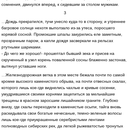
сомнения, двинулся вперед, к сидевшим за столом мужикам.
3
…Дождь прекратился, тучи унесло куда-то в сторону, и утреннее
багровое солнце нехотя выползало из-за утеса, поросшего
корявой сосной. Промокшие шпалы закурились еле заметным,
прозрачным паром, а капли дождя засверкали на рельсах
ртутными шариками.
- До чего же хорошо!- прошептал бывший зека и присев на
скрученный в узел корень поваленной сосны блаженно застонав,
вытянул уставшие ноги.
…Железнодорожная ветка в этом месте бежала почти по самой
кромке высокого каменистого обрыва, на почти отвесных скалах,
которого лишь кое-где виднелись чахлые и кривые сосенки,
умудрившиеся своими корнями зацепиться за мельчайшие
трещины в красном заросшим лишайником граните. Глубоко
внизу, где скалы переходили в каменистые осыпи, тайга вновь
раскидывала свои богатые нечесаные, темно-зеленые волосы
лишь кое-где приукрашенные серебристыми лентами
полноводных сибирских рек, да легкой рыжеватостью тронутых