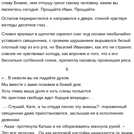
славу Божию, чем отпущу грехи такому человеку, каким вы
являетесь сегодня. Прощайте Иван. Прощайте.
Остапов перекрестился и направился к двери, спиной чувствуя
взгляды десятков глаз…
Словно крахмал в щепотке скрипел снег под ногами необычайно
уставшего священника, с громким шуршанием вырывался белый
плотный пар из его рта, но Василий Иванович, как это ни странно
совсем не чувствовал холода, как впрочем и того, что к его
бессильно согбенной спине, прилипла насквозь промокшая ряса.
6
«…В неволи вы не падайте духом
Мы вместе с вами позовем в божий дом
Хоть тяжка ваша доля и хоть слезы польются
Но христова свобода ждет борцов впереди»…
…- Слушай, Катя, а ты откуда песню эту знаешь?- пораженный
священник даже приостановился, заслышав ее в исполнении
девчонки.
- Аааа- протянула Катька и не оборачиваясь махнула рукой. –
Это все дедушка…Он как кедровой настойки нанюхается (и зачем