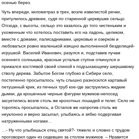
осенью берез.
Чуть впереди, километрах в трех, возле извилистой речки,
притулилось древнее, судя по старинной церквушке сельцо.
Отсюда, с высоты, сельцо это казалось до того чистеньким и
ухоженным что хотелось поставить его на ладонь, целиком,
вместе с домами, палисадниками, церковью и озерком и
любоваться ровно маленькой изящно выполненной безделицей-
игрушкой. Василий Иванович, разулся и, подставив лучам
осеннего солнышка, красные усталые ступни откинулся и
прижался костлявой своей спиной к подсыхающему шершавому
стволу дерева. Забытое Богом глубоко в Сибири село,
постепенно просыпалось: чуть слышно разносился картавый
петушиный крик, из печных труб кое-где заструились жидкие
дымки, да крошечные черные фигурки мужиков-непосед
засуетились возле столь же крохотных лошадей и телег. Село не
торопясь просыпалось, а Остапов же напротив столь же
неуклонно и верно засыпал, улыбаясь и зябко подергивая
натруженными ногами…
…- Ну что улыбишься отец святой?- тяжело и словно с трудом
проговорил один из сидевших за столом мужиков. – Нравится