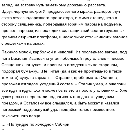
запад, на встречу чуть заметному дрожанию рассвета.
Вдруг, черную мокротУ предрассветного мрака, распорол луч
света железнодорожного прожектора, и мимо отошедшего в
сторону священника, попердывая горячим паром на подъеме,
прошел паровоз, из последних сил тащивший состав груженных
гравием открытых платформ, и нескольких столыпинских вагонов
с решетками на окнах.
Пахнуло мочой, карболкой и неволей. Из последнего вагона, под
ноги Василия Ивановича упал небольшой треугольник – письмо.
Священник нагнулся, и привычно оглядевшись по сторонам,
подобрал бумажку.…Не читая (да и как ее прочтешь-то в такой
темноте) сунул в карман…- Странно, пробормотал Остапов,
провожая взглядом уходящий состав. – Сталин умер, а эшелоны
все идут и идут.…Хотя может быть это и просто уголовники.…Уже
даже рельсы перестали подрагивать под далеко ушедшим
поездом, а Остаповну все слышался, а быть может и казался
негромкий надтреснутый удаляющийся голос неизвестного
заключенного певца.
… «По тундре по холодной Сибири