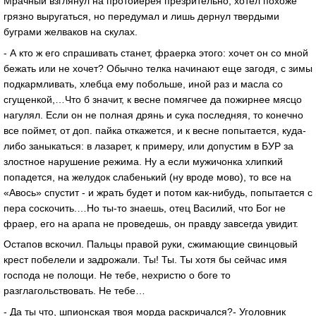
Мрачный взглянул на протоиерея презрительно, хотел похоже
грязно выругаться, но передумал и лишь дернул твердыми
буграми желваков на скулах.
- А кто ж его спрашивать станет, фраерка этого: хочет он со мной
бежать или не хочет? Обычно телка начинают еще загодя, с зимы
подкармливать, хлебца ему побольше, иной раз и масла со
сгущенкой,…Что б значит, к весне помягчее да пожирнее мясцо
нагулял. Если он не полная дрянь и сука последняя, то конечно
все поймет, от доп. пайка откажется, и к весне попытается, куда-
либо заныкаться: в лазарет, к примеру, или допустим в БУР за
злостное нарушение режима. Ну а если мужичонка хлипкий
попадется, на желудок слабенький (ну вроде мово), то все на
«Авось» спустит - и жрать будет и потом как-нибудь, попытается с
пера соскочить.…Но ты-то знаешь, отец Василий, что Бог не
фраер, его на арапа не проведешь, он правду завсегда увидит.
Остапов вскочил. Пальцы правой руки, сжимающие свинцовый
крест побелели и задрожали. Ты! Ты. Ты хотя бы сейчас имя
господа не полощи. Не тебе, нехристю о боге то
разглагольствовать. Не тебе…
- Да ты что, шпионская твоя морда раскричался?- Уголовник