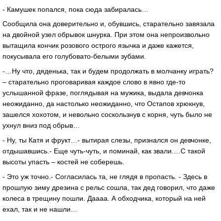
- Камушек попался, пока сюда забиралась…
Сообщила она доверительно и, обувшись, старательно завязала
на двойной узел обрывок шнурка. При этом она непроизвольно
вытащила кончик розового острого язычка и даже кажется,
покусывала его голубовато-белыми зубами.
-…Ну что, дяденька, так и будем продолжать в молчанку играть?
– старательно проговаривая каждое слово в явно где-то
услышанной фразе, поглядывая на мужика, выдала девчонка
неожиданно, да настолько неожиданно, что Остапов хрюкнув,
зашелся хохотом, и невольно соскользнув с корня, чуть было не
ухнул вниз под обрыв…
- Ну, ты Катя и фрукт…- вытирая слезы, признался он девчонке,
отдышавшись.- Еще чуть-чуть, и поминай, как звали.…С такой
высоты упасть – костей не соберешь.
- Это уж точно.- Согласилась та, не глядя в пропасть. - Здесь в
прошлую зиму дрезина с рельс сошла, так дед говорил, что даже
колеса в трещину пошли. Даааа. А обходчика, который на ней
ехал, так и не нашли…