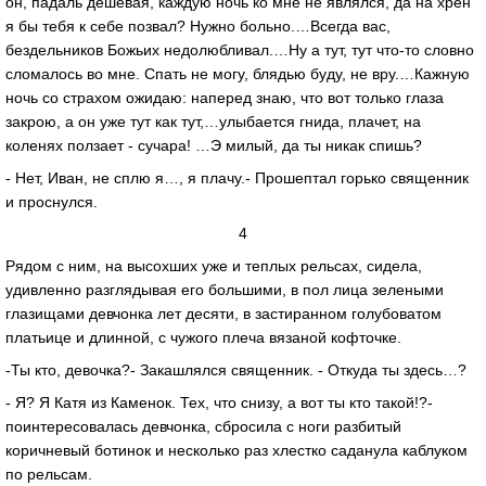
он, падаль дешевая, каждую ночь ко мне не являлся, да на хрен
я бы тебя к себе позвал? Нужно больно.…Всегда вас,
бездельников Божьих недолюбливал.…Ну а тут, тут что-то словно
сломалось во мне. Спать не могу, блядью буду, не вру.…Кажную
ночь со страхом ожидаю: наперед знаю, что вот только глаза
закрою, а он уже тут как тут,…улыбается гнида, плачет, на
коленях ползает - сучара! …Э милый, да ты никак спишь?
- Нет, Иван, не сплю я…, я плачу.- Прошептал горько священник
и проснулся.
4
Рядом с ним, на высохших уже и теплых рельсах, сидела,
удивленно разглядывая его большими, в пол лица зелеными
глазищами девчонка лет десяти, в застиранном голубоватом
платьице и длинной, с чужого плеча вязаной кофточке.
-Ты кто, девочка?- Закашлялся священник. - Откуда ты здесь…?
- Я? Я Катя из Каменок. Тех, что снизу, а вот ты кто такой!?-
поинтересовалась девчонка, сбросила с ноги разбитый
коричневый ботинок и несколько раз хлестко саданула каблуком
по рельсам.