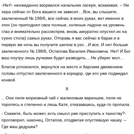
-Нет!- неожиданно взорвался начальник лагеря, вскакивая. – Ни
хера сейчас от Бога вашего не зависит.…Все, вы слышите,
заключенный № 198/6, все сейчас в моих руках, вот именно в
этих (он приподнял свои полные, холеные ладони на уровень
глаз и внимательно рассмотрев, вновь аккуратно опустил их на
сукно стола) самых руках. Отправь я вас сейчас в барак и в
первую же ночь вы получите шилом в ухо…И все. И нет больше
заключенного № 198/6, Остапова Василия Ивановича. Нет! И Бог
ваш поутру лишь ручками будет разводить.…Не уберег мол…
Благов успокоился, вернулся на место и барским движением
головы отпустил заключенного в коридор, где его уже поджидал
конвой.
8
…Они пили морковный чай с малиновым вареньем, пили не
торопясь и степенно и лишь Катя, отказавшись, куда-то пропала.
- Скажите, быть может, есть смысл уже приступить к таинству?-
проговорил, наконец, Остапов, отодвигая опустевшую чашку. –
Где ваш дедушка?