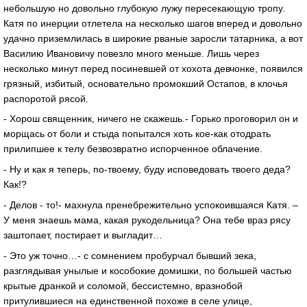
небольшую но довольно глубокую лужу пересекающую тропу.
Катя по инерции отлетела на несколько шагов вперед и довольно
удачно приземлилась в широкие рваные заросли татарника, а вот
Василию Ивановичу повезло много меньше. Лишь через
несколько минут перед посиневшей от хохота девчонке, появился
грязный, избитый, основательно промокший Остапов, в клочья
распоротой рясой.
- Хорош священник, ничего не скажешь.- Горько проговорил он и
морщась от боли и стыда попытался хоть кое-как отодрать
прилипшее к телу безвозвратно испорченное облачение.
- Ну и как я теперь, по-твоему, буду исповедовать твоего деда?
Как!?
- Делов - то!- махнула пренебрежительно успокоившаяся Катя. –
У меня знаешь мама, какая рукодельница? Она тебе враз рясу
заштопает, постирает и выгладит…
- Это уж точно…- с сомнением пробурчал бывший зека,
разглядывая унылые и кособокие домишки, по большей частью
крытые дранкой и соломой, бессистемно, вразнобой
притулившиеся на единственной похоже в селе улице,