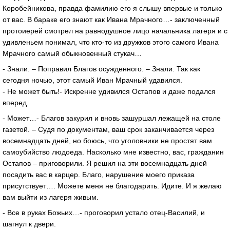
Коробейникова, правда фамилию его я слышу впервые и только
от вас. В бараке его знают как Ивана Мрачного…- заключенный
протоиерей смотрел на равнодушное лицо начальника лагеря и с
удивленьем понимал, что кто-то из дружков этого самого Ивана
Мрачного самый обыкновенный стукач…
- Знали. – Поправил Благов осужденного. – Знали. Так как
сегодня ночью, этот самый Иван Мрачный удавился.
- Не может быть!- Искренне удивился Остапов и даже подался
вперед.
- Может…- Благов закурил и вновь зашуршал лежащей на столе
газетой. – Судя по документам, ваш срок заканчивается через
восемнадцать дней, но боюсь, что уголовники не простят вам
самоубийство людоеда. Насколько мне известно, вас, гражданин
Остапов – приговорили. Я решил на эти восемнадцать дней
посадить вас в карцер. Благо, нарушение моего приказа
присутствует…. Можете меня не благодарить. Идите. И я желаю
вам выйти из лагеря живым.
- Все в руках Божьих…- проговорил устало отец-Василий, и
шагнул к двери.