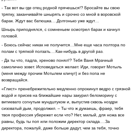
- Так вот вы где отец родной прячешься!? Бросайте вы свою
тряпку, заканчивайте шнырять и срочно со мной в воровской
барак. Ждут вас батюшка.…Долгонько уже ждут…
Шнырь приподнялся, с сомненьем осмотрел барак и качнул
головой.
- Боюсь сейчас никак не получится…Мне еще часа полтора по
полам с тряпкой ползать.…Как-нибудь в другой раз.
- Да ты что, падла, хреново понял!? Тебя Ваня Мрачный
самолично зовет. Исповедаться желает. Иди, говорит Мотыль
(меня между прочим Мотылем кличут) и без попа не
возвращайся.
«Глист» пренебрежительно медленно опрокинул ведро с грязной
водой и присев на ближайшие нары закурил беломорину с
витиевато согнутым мундштуком и, выпустив сквозь ноздри
сизоватый дым, продолжил. – Ты что ж думаешь, фраер, тебя
твоя профессия убережет если что? Нет, милый, для ножа все
равны, будь ты поп или положим директор склада.…За
директора, пожалуй, даже больше дадут, чем за тебя, точно