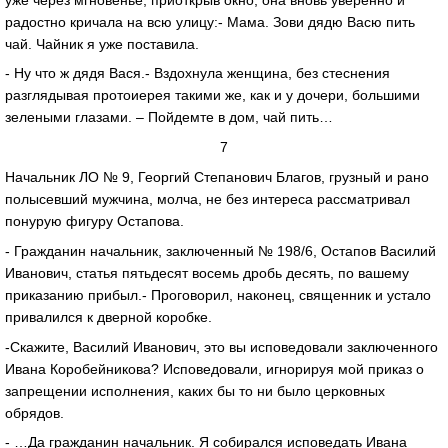
радостно кричала на всю улицу:- Мама. Зови дядю Васю пить
чай. Чайник я уже поставила.
- Ну что ж дядя Вася.- Вздохнула женщина, без стеснения
разглядывая протоиерея такими же, как и у дочери, большими
зелеными глазами. – Пойдемте в дом, чай пить…
7
Начальник ЛО № 9, Георгий Степанович Благов, грузный и рано
полысевший мужчина, молча, не без интереса рассматривал
понурую фигуру Остапова.
- Гражданин начальник, заключенный № 198/6, Остапов Василий
Иванович, статья пятьдесят восемь дробь десять, по вашему
приказанию прибыл.- Проговорил, наконец, священник и устало
привалился к дверной коробке.
-Скажите, Василий Иванович, это вы исповедовали заключенного
Ивана Коробейникова? Исповедовали, игнорируя мой приказ о
запрещении исполнения, каких бы то ни было церковных
обрядов.
- …Да гражданин начальник. Я собирался исповедать Ивана