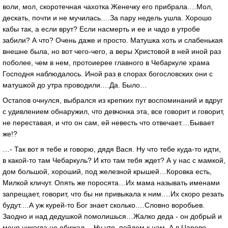
воли, мол, скоротечная чахотка Женечку его прибрала.…Мол,
дескать, почти и не мучилась.…За пару недель ушла. Хорошо
кабы так, а если врут? Если насмерть и ее и чадо в утробе
забили? А что? Очень даже и просто. Матушка хоть и слабенькая
внешне была, но вот чего-чего, а веры Христовой в ней иной раз
поболее, чем в нем, протоиерее главного в Чебаркуле храма
Господня наблюдалось. Иной раз в спорах богословских они с
матушкой до утра проводили.…Да. Было…
Остапов очнулся, выбрался из крепких пут воспоминаний и вдруг
с удивлением обнаружил, что девчонка эта, все говорит и говорит,
не переставая, и что он сам, ей невесть что отвечает.…Бывает
же!?
…- Так вот я тебе и говорю, дядя Вася. Ну что тебе куда-то идти,
в какой-то там Чебаркуль? И кто там тебя ждет? А у нас с мамкой,
дом большой, хороший, под железной крышей…Коровка есть,
Милкой кличут. Опять же поросята…Их мама называть именами
запрещает, говорит, что бы ни привыкала к ним.…Их скоро резать
будут.…А уж курей-то Бог знает сколько.…Словно воробьев.
Заодно и над дедушкой помолишься…Жалко деда - он добрый и
меня никогда не обижал.…Ну что, пойдем к нам. А в Царево,