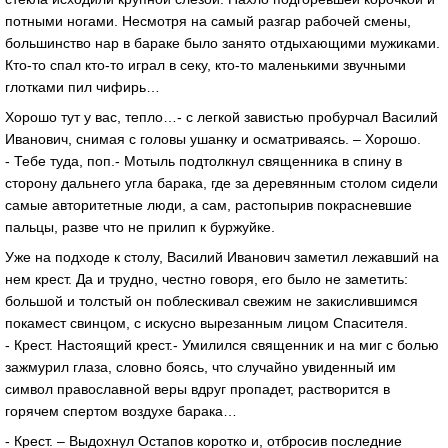
потными ногами. Несмотря на самый разгар рабочей смены,
большинство нар в бараке было занято отдыхающими мужиками.
Кто-то спал кто-то играл в секу, кто-то маленькими звучными
глотками пил чифирь…
Хорошо тут у вас, тепло…- с легкой завистью пробурчал Василий
Иванович, снимая с головы ушанку и осматриваясь. – Хорошо.
- Тебе туда, поп.- Мотыль подтолкнул священника в спину в
сторону дальнего угла барака, где за деревянным столом сидели
самые авторитетные люди, а сам, растопырив покрасневшие
пальцы, разве что не прилип к буржуйке.
Уже на подходе к столу, Василий Иванович заметил лежавший на
нем крест. Да и трудно, честно говоря, его было не заметить:
большой и толстый он поблескивал свежим не закислившимся
покамест свинцом, с искусно вырезанным лицом Спасителя.
- Крест. Настоящий крест.- Умилился священник и на миг с болью
зажмурил глаза, словно боясь, что случайно увиденный им
символ православной веры вдруг пропадет, растворится в
горячем спертом воздухе барака…
- Крест. – Выдохнул Остапов коротко и, отбросив последние