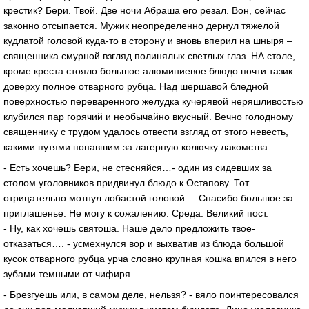
крестик? Бери. Твой. Две ночи Абраша его резал. Вон, сейчас
законно отсыпается. Мужик неопределенно дернул тяжелой
кудлатой головой куда-то в сторону и вновь вперил на шныря –
священника смурной взгляд полинялых светлых глаз. НА столе,
кроме креста стояло большое алюминиевое блюдо почти тазик
доверху полное отварного рубца. Над шершавой бледной
поверхностью переваренного желудка кучерявой неряшливостью
клубился пар горячий и необычайно вкусный. Вечно голодному
священнику с трудом удалось отвести взгляд от этого невесть,
какими путями попавшим за лагерную колючку лакомства.
- Есть хочешь? Бери, не стесняйся…- один из сидевших за
столом уголовников придвинул блюдо к Остапову. Тот
отрицательно мотнул лобастой головой. – Спасибо большое за
приглашенье. Не могу к сожалению. Среда. Великий пост.
- Ну, как хочешь святоша. Наше дело предложить твое-
отказаться…. - усмехнулся вор и выхватив из блюда большой
кусок отварного рубца урча словно крупная кошка впился в него
зубами темными от чифиря.
- Брезгуешь или, в самом деле, нельзя? - вяло поинтересовался