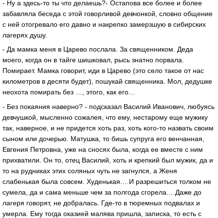
- Ну а здесь-то ты что делаешь?- Остапова все более и более
забавляла беседа с этой говорливой девчонкой, словно общение
с ней отогревало его давно и накрепко замерзшую в сибирских
лагерях душу.
- Да мамка меня в Царево послала. За священником. Деда
моего, когда он в тайге шишковал, рысь знатно порвала.
Помирает. Мамка говорит, иди в Царево (это село такое от нас
километров в десяти будет), пошукай священника. Мол, дедушке
неохота помирать без …, этого, как его…
- Без покаяния наверно? - подсказал Василий Иванович, любуясь
девчушкой, мысленно сожалея, что ему, нестарому еще мужику
так, наверное, и не придется хоть раз, хоть кого-то назвать своим
сыном или дочерью. Матушка, то бишь супруга его венчанная,
Евгения Петровна, уже на сносях была, когда ее вместе с ним
прихватили. Он то, отец Василий, хоть и крепкий был мужик, да и
то на рудниках этих соляных чуть не загнулся, а Женя
слабенькая была совсем. Худенькая.…И разрешиться толком не
сумела, да и сама меньше чем за полгода сгорела.…Даже до
лагеря говорят, не добралась. Где-то в тюремных подвалах и
умерла. Ему тогда оказией малява пришла, записка, то есть с