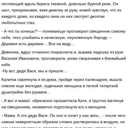
петляющей вдоль берега таежной, довольно бурной реки. Он
шел, прихрамывая, взяв девочку за руку, кожей чувствуя, что из
каждого дома, из каждого окна на них смотрят десятки
любопытных глаз.
- А что ты хочешь!? – понимающе проговорил священник самому
себе, тихо улыбаясь в нечесаную, неухоженную бороду. –
Деревня есть деревня.…Все на виду…
Девчонка, вдруг отчаянно покраснела и, вырвав ладошку из руки
Василия Ивановича, проговорила, резко сворачивая к ближайшей
избе.
-Ну вот, дядя Вася, мы и пришли…
Калитка скрипнула и из дома, пройдя через палисадник, вышла
совсем еще молодая, худенькая женщина в легкой татарской
душегрейке без рукавов…
- А вот и мама!- обреченно прошептала Катя, и грустно взглянув
на священника, незаметно подтолкнула его к женщине.
- Мама. А это дядя Вася. Он поп и хочет у нас жить…- после чего
самым невероятным образом словно растворилась в воздухе, но
уже через мгновенье, приоткрыв окно, она вновь уверенно и