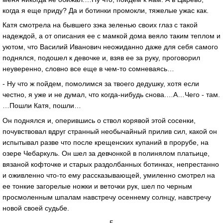
когда я еще приду? Да и ботинки промокли, тяжелые ужас как.
Катя смотрела на бывшего зэка зеленью своих глаз с такой
надеждой, а от описания ее с мамкой дома веяло таким теплом и
уютом, что Василий Иванович неожиданно даже для себя самого
поднялся, подошел к девочке и, взяв ее за руку, проговорил
неуверенно, словно все еще в чем-то сомневаясь…
- Ну что ж пойдем, помолимся за твоего дедушку, хотя если
честно, я уже и не думал, что когда-нибудь снова.…А…Чего - там.
…Пошли Катя, пошли…
Он поднялся и, оперившись о ствол корявой этой сосенки,
почувствовал вдруг странный необычайный прилив сил, какой он
испытывал разве что после крещенских купаний в прорубе, на
озере Чебаркуль. Он шел за девчонкой в полинялом платьице,
вязаной кофточке и старых раздолбанных ботинках, непрестанно
и оживленно что-то ему рассказывающей, умиленно смотрел на
ее тонкие загорелые ножки и веточки рук, шел по черным
просмоленным шпалам навстречу осеннему солнцу, навстречу
новой своей судьбе.
5