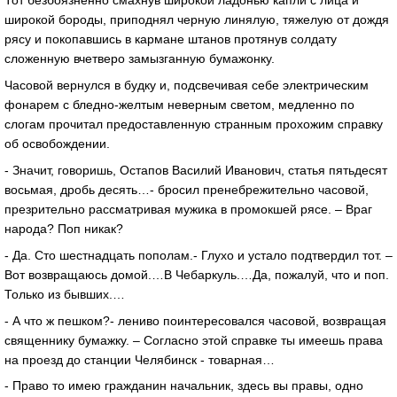
Тот безбоязненно смахнув широкой ладонью капли с лица и
широкой бороды, приподнял черную линялую, тяжелую от дождя
рясу и покопавшись в кармане штанов протянув солдату
сложенную вчетверо замызганную бумажонку.
Часовой вернулся в будку и, подсвечивая себе электрическим
фонарем с бледно-желтым неверным светом, медленно по
слогам прочитал предоставленную странным прохожим справку
об освобождении.
- Значит, говоришь, Остапов Василий Иванович, статья пятьдесят
восьмая, дробь десять…- бросил пренебрежительно часовой,
презрительно рассматривая мужика в промокшей рясе. – Враг
народа? Поп никак?
- Да. Сто шестнадцать пополам.- Глухо и устало подтвердил тот. –
Вот возвращаюсь домой.…В Чебаркуль.…Да, пожалуй, что и поп.
Только из бывших.…
- А что ж пешком?- лениво поинтересовался часовой, возвращая
священнику бумажку. – Согласно этой справке ты имеешь права
на проезд до станции Челябинск - товарная…
- Право то имею гражданин начальник, здесь вы правы, одно