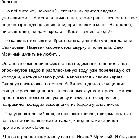
больше…
- Но поймите же, наконец? - священник присел рядом с
уголовником. – У меня же ничего нет, кроме рясы…все остальное
еще четыре года назад изъяли, при первом шмоне. Ни аналоя,
ни евангелия, ни даже креста.…Какая там исповедь!?
- Не канючь отец святой. Крест ребята для тебя уже выплавили.
Свинцовый. Надевай скорее свою шкурку и почапали. Ваня
Мрачный шутить не любит…
Остапов в сомнении посмотрел на недомытые еще полы, на
опрокинутое ведро и расплесканную воду, уже побелевшую от
холода и, махнув устало рукой, направился к своим нарам.
Сдернув в изголовье потертое байковое одеяло, священник
стянул с расплющенного в проссанных кругах матраса, темную
простенькую повседневную рясу и аккуратно свернув ее,
направился вслед за выходящим из барака уголовником.
- Под утро выпавший снег, словно кокетничая, прикрыл желтые
вензеля мочи на высоких отвалах, и под ногами скрипел
противно и озлобленно.
-Что за странная фамилия у вашего Ивана? Мрачный. Я бы даже