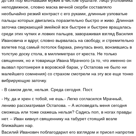
до сих пор молчавший мужик в чистом бушлате. Лицо уголовника
неподвижное, словно маска вечной скорби составляло
необычайно резкий контраст с его руками, длинные узловатые
пальцы которых двигались поразительно быстро и живо. Длинная
заточка сверкающей змейкой все быстрее и быстрее вращалась
среди этих чутких и ловких пальцев, завораживая взгляд Василия
Ивановича и вдруг, словно вырвалась на свободу, и стремительно
взлетев под самый потолок барака, ринулась вниз, вонзившись в
толстую доску стола, в миллиметрах от креста. Не только
священник, но и товарищи Ивана Мрачного (а то, что именно он
вызвал протоиерея в воровской барак, у Остапова не было ни
малейшего сомнения) со страхом смотрели на эту все еще тонко
вибрирующую заточку.
- В самом деле, нельзя. Среда сегодня. Пост.
- Ну, да и хрен с тобой, не ешь.- Легко согласился Мрачный,
лениво рассматривая Остапова. – А исповедать меня сегодня
сможешь или тоже скажешь нельзя? Садись поп, в ногах правды
нет. – Иван кивнул священнику на табурет стоящий возле
ближайших нар.
Василий Иванович поблагодарил его взглядом и присел напротив