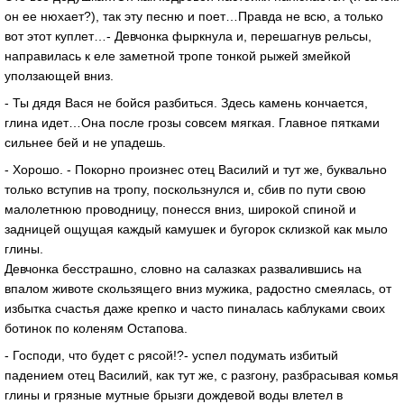
он ее нюхает?), так эту песню и поет…Правда не всю, а только
вот этот куплет…- Девчонка фыркнула и, перешагнув рельсы,
направилась к еле заметной тропе тонкой рыжей змейкой
уползающей вниз.
- Ты дядя Вася не бойся разбиться. Здесь камень кончается,
глина идет…Она после грозы совсем мягкая. Главное пятками
сильнее бей и не упадешь.
- Хорошо. - Покорно произнес отец Василий и тут же, буквально
только вступив на тропу, поскользнулся и, сбив по пути свою
малолетнюю проводницу, понесся вниз, широкой спиной и
задницей ощущая каждый камушек и бугорок склизкой как мыло
глины.
Девчонка бесстрашно, словно на салазках развалившись на
впалом животе скользящего вниз мужика, радостно смеялась, от
избытка счастья даже крепко и часто пиналась каблуками своих
ботинок по коленям Остапова.
- Господи, что будет с рясой!?- успел подумать избитый
падением отец Василий, как тут же, с разгону, разбрасывая комья
глины и грязные мутные брызги дождевой воды влетел в