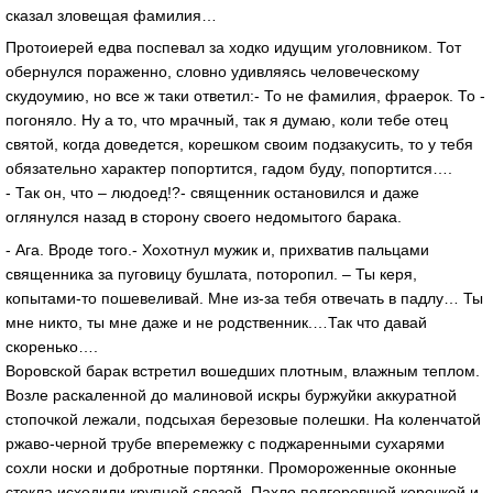
сказал зловещая фамилия…
Протоиерей едва поспевал за ходко идущим уголовником. Тот
обернулся пораженно, словно удивляясь человеческому
скудоумию, но все ж таки ответил:- То не фамилия, фраерок. То -
погоняло. Ну а то, что мрачный, так я думаю, коли тебе отец
святой, когда доведется, корешком своим подзакусить, то у тебя
обязательно характер попортится, гадом буду, попортится….
- Так он, что – людоед!?- священник остановился и даже
оглянулся назад в сторону своего недомытого барака.
- Ага. Вроде того.- Хохотнул мужик и, прихватив пальцами
священника за пуговицу бушлата, поторопил. – Ты керя,
копытами-то пошевеливай. Мне из-за тебя отвечать в падлу… Ты
мне никто, ты мне даже и не родственник.…Так что давай
скоренько….
Воровской барак встретил вошедших плотным, влажным теплом.
Возле раскаленной до малиновой искры буржуйки аккуратной
стопочкой лежали, подсыхая березовые полешки. На коленчатой
ржаво-черной трубе вперемежку с поджаренными сухарями
сохли носки и добротные портянки. Промороженные оконные
стекла исходили крупной слезой. Пахло подгоревшей корочкой и