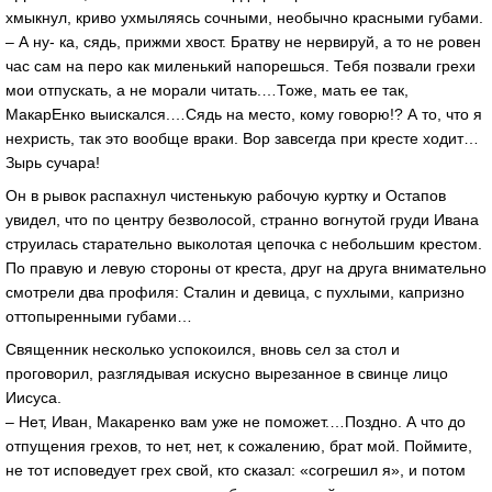
хмыкнул, криво ухмыляясь сочными, необычно красными губами.
– А ну- ка, сядь, прижми хвост. Братву не нервируй, а то не ровен
час сам на перо как миленький напорешься. Тебя позвали грехи
мои отпускать, а не морали читать.…Тоже, мать ее так,
МакарЕнко выискался.…Сядь на место, кому говорю!? А то, что я
нехристь, так это вообще враки. Вор завсегда при кресте ходит…
Зырь сучара!
Он в рывок распахнул чистенькую рабочую куртку и Остапов
увидел, что по центру безволосой, странно вогнутой груди Ивана
струилась старательно выколотая цепочка с небольшим крестом.
По правую и левую стороны от креста, друг на друга внимательно
смотрели два профиля: Сталин и девица, с пухлыми, капризно
оттопыренными губами…
Священник несколько успокоился, вновь сел за стол и
проговорил, разглядывая искусно вырезанное в свинце лицо
Иисуса.
– Нет, Иван, Макаренко вам уже не поможет.…Поздно. А что до
отпущения грехов, то нет, нет, к сожалению, брат мой. Поймите,
не тот исповедует грех свой, кто сказал: «согрешил я», и потом