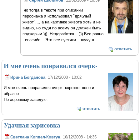
Сергей Шалимов
, 12/02/2009 - 18:59
но тогда в тексте при описании
персонажа я использовал "дряблый
живот"..., а на картинке живота хоть и не
видно, но судя по всему он должен быть
поджарым ))) Недоработка... ))) Все равно
- спасибо... Это все пустяки... шучу я..
ответить
И мне очень понравился очерк-
Ирина Богданова
, 17/12/2008 - 10:02
И мне очень понравился очерк- коротко, ясно и
образно.
По-хорошему завидую.
ответить
Удачная зарисовка
Светлана Коппел-Ковтун
, 16/12/2008 - 14:35