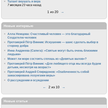
Талант внушать и вера
7 месяцев 23 часа
назад
1 из 20
→
Новые интервью
Алла Немцова: Счастливый человек — это благодарный
Создателю человек
Протоиерей Пётр Винник: Искушение — шанс сделать выбор в
сторону добра
Инна Андреева (Сапега): «Святые могут быть очень близкими
людьми»
Может ли море состоять сплошь из «Девятых валов»?
Протоиерей Пётр Винник: «Для любящего отца мы всегда будем
детьми, несмотря на возраст»
Протоиерей Андрей Спиридонов: «Озабоченность собой
замаскирована лозунгами веры»
О рассуждении и осуждении
←
2 из 10
→
Новые статьи