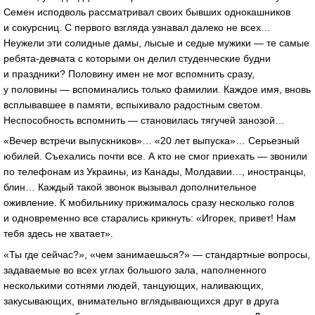
Семен исподволь рассматривал своих бывших однокашников
и сокурсниц. С первого взгляда узнавал далеко не всех…
Неужели эти солидные дамы, лысые и седые мужики — те самые
ребята-девчата с которыми он делил студенческие будни
и праздники? Половину имен не мог вспомнить сразу,
у половины — вспоминались только фамилии. Каждое имя, вновь
всплывавшее в памяти, вспыхивало радостным светом.
Неспособность вспомнить — становилась тягучей занозой…
«Вечер встречи выпускников»… «20 лет выпуска»… Серьезный
юбилей. Съехались почти все. А кто не смог приехать — звонили
по телефонам из Украины, из Канады, Молдавии…, иностранцы,
блин… Каждый такой звонок вызывал дополнительное
оживление. К мобильнику прижималось сразу несколько голов
и одновременно все старались крикнуть: «Игорек, привет! Нам
тебя здесь не хватает».
«Ты где сейчас?», «чем занимаешься?» — стандартные вопросы,
задаваемые во всех углах большого зала, наполненного
несколькими сотнями людей, танцующих, наливающих,
закусывающих, внимательно вглядывающихся друг в друга