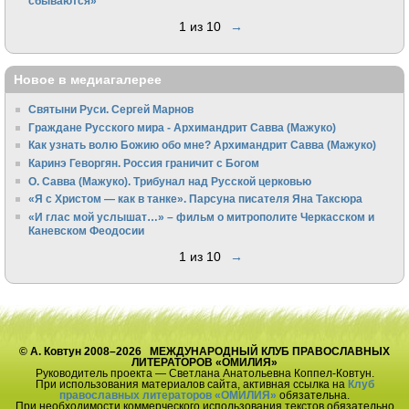
сбываются»
1 из 10
→
Новое в медиагалерее
Святыни Руси. Сергей Марнов
Граждане Русского мира - Архимандрит Савва (Мажуко)
Как узнать волю Божию обо мне? Архимандрит Савва (Мажуко)
Каринэ Геворгян. Россия граничит с Богом
О. Савва (Мажуко). Трибунал над Русской церковью
«Я с Христом — как в танке». Парсуна писателя Яна Таксюра
«И глас мой услышат…» – фильм о митрополите Черкасском и
Каневском Феодосии
1 из 10
→
© А. Ковтун 2008–2026 МЕЖДУНАРОДНЫЙ КЛУБ ПРАВОСЛАВНЫХ
ЛИТЕРАТОРОВ «ОМИЛИЯ»
Руководитель проекта — Светлана Анатольевна Коппел-Ковтун.
При использования материалов сайта, активная ссылка на
Клуб
православных литераторов «ОМИЛИЯ»
обязательна.
При необходимости коммерческого использования текстов обязательно