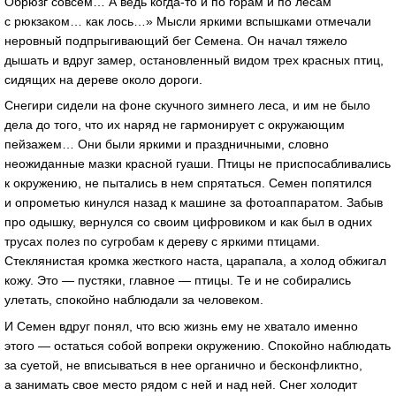
Обрюзг совсем… А ведь когда-то и по горам и по лесам
с рюкзаком… как лось…» Мысли яркими вспышками отмечали
неровный подпрыгивающий бег Семена. Он начал тяжело
дышать и вдруг замер, остановленный видом трех красных птиц,
сидящих на дереве около дороги.
Снегири сидели на фоне скучного зимнего леса, и им не было
дела до того, что их наряд не гармонирует с окружающим
пейзажем… Они были яркими и праздничными, словно
неожиданные мазки красной гуаши. Птицы не приспосабливались
к окружению, не пытались в нем спрятаться. Семен попятился
и опрометью кинулся назад к машине за фотоаппаратом. Забыв
про одышку, вернулся со своим цифровиком и как был в одних
трусах полез по сугробам к дереву с яркими птицами.
Стеклянистая кромка жесткого наста, царапала, а холод обжигал
кожу. Это — пустяки, главное — птицы. Те и не собирались
улетать, спокойно наблюдали за человеком.
И Семен вдруг понял, что всю жизнь ему не хватало именно
этого — остаться собой вопреки окружению. Спокойно наблюдать
за суетой, не вписываться в нее органично и бесконфликтно,
а занимать свое место рядом с ней и над ней. Снег холодит