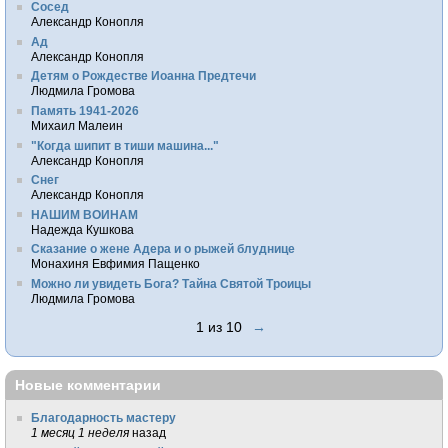
Сосед
Александр Конопля
Ад
Александр Конопля
Детям о Рождестве Иоанна Предтечи
Людмила Громова
Память 1941-2026
Михаил Малеин
"Когда шипит в тиши машина..."
Александр Конопля
Снег
Александр Конопля
НАШИМ ВОИНАМ
Надежда Кушкова
Сказание о жене Адера и о рыжей блуднице
Монахиня Евфимия Пащенко
Можно ли увидеть Бога? Тайна Святой Троицы
Людмила Громова
1 из 10
→
Новые комментарии
Благодарность мастеру
1 месяц 1 неделя
назад