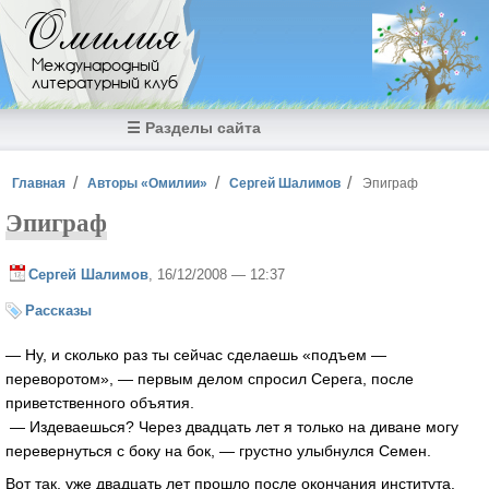
Перейти к основному содержанию
Омилия
Международный
литературный клуб
☰ Разделы сайта
Вы здесь
Главная
Авторы «Омилии»
Сергей Шалимов
Эпиграф
Эпиграф
Сергей Шалимов
, 16/12/2008 — 12:37
Рассказы
— Ну, и сколько раз ты сейчас сделаешь «подъем —
переворотом», — первым делом спросил Серега, после
приветственного объятия.
— Издеваешься? Через двадцать лет я только на диване могу
перевернуться с боку на бок, — грустно улыбнулся Семен.
Вот так, уже двадцать лет прошло после окончания института.