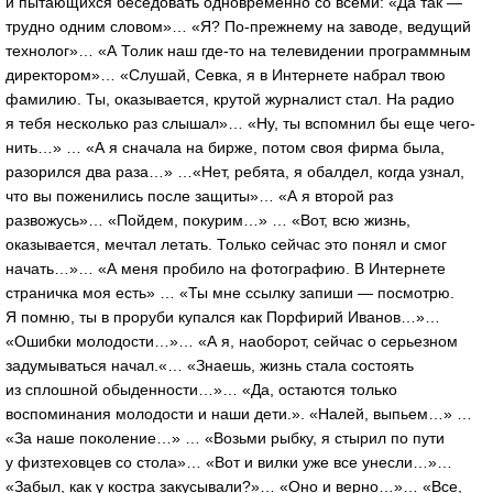
и пытающихся беседовать одновременно со всеми: «Да так —
трудно одним словом»… «Я? По-прежнему на заводе, ведущий
технолог»… «А Толик наш где-то на телевидении программным
директором»… «Слушай, Севка, я в Интернете набрал твою
фамилию. Ты, оказывается, крутой журналист стал. На радио
я тебя несколько раз слышал»… «Ну, ты вспомнил бы еще чего-
нить…» … «А я сначала на бирже, потом своя фирма была,
разорился два раза…» …«Нет, ребята, я обалдел, когда узнал,
что вы поженились после защиты»… «А я второй раз
развожусь»… «Пойдем, покурим…» … «Вот, всю жизнь,
оказывается, мечтал летать. Только сейчас это понял и смог
начать…»… «А меня пробило на фотографию. В Интернете
страничка моя есть» … «Ты мне ссылку запиши — посмотрю.
Я помню, ты в проруби купался как Порфирий Иванов…»…
«Ошибки молодости…»… «А я, наоборот, сейчас о серьезном
задумываться начал.«… «Знаешь, жизнь стала состоять
из сплошной обыденности…»… «Да, остаются только
воспоминания молодости и наши дети.». «Налей, выпьем…» …
«За наше поколение…» … «Возьми рыбку, я стырил по пути
у физтеховцев со стола»… «Вот и вилки уже все унесли…»…
«Забыл, как у костра закусывали?»… «Оно и верно…»… «Все,