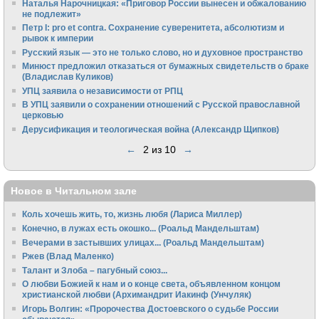
Наталья Нарочницкая: «Приговор России вынесен и обжалованию
не подлежит»
Петр I: pro et contra. Сохранение суверенитета, абсолютизм и
рывок к империи
Русский язык — это не только слово, но и духовное пространство
Минюст предложил отказаться от бумажных свидетельств о браке
(Владислав Куликов)
УПЦ заявила о независимости от РПЦ
В УПЦ заявили о сохранении отношений с Русской православной
церковью
Дерусификация и теологическая война (Александр Щипков)
←
2 из 10
→
Новое в Читальном зале
Коль хочешь жить, то, жизнь любя (Лариса Миллер)
Конечно, в лужах есть окошко... (Роальд Мандельштам)
Вечерами в застывших улицах... (Роальд Мандельштам)
Ржев (Влад Маленко)
Талант и Злоба – пагубный союз...
О любви Божией к нам и о конце света, объявленном концом
христианской любви (Архимандрит Иакинф (Унчуляк)
Игорь Волгин: «Пророчества Достоевского о судьбе России