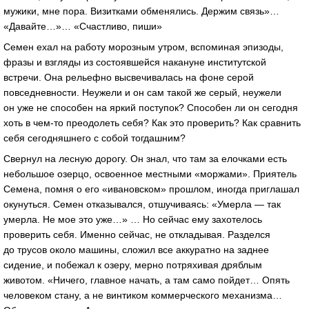
мужики, мне пора. Визитками обменялись. Держим связь»…
«Давайте…»… «Счастливо, пиши»
Семен ехал на работу морозным утром, вспоминая эпизоды,
фразы и взгляды из состоявшейся накануне институтской
встречи. Она рельефно высвечивалась на фоне серой
повседневности. Неужели и он сам такой же серый, неужели
он уже не способен на яркий поступок? Способен ли он сегодня
хоть в чем-то преодолеть себя? Как это проверить? Как сравнить
себя сегодняшнего с собой тогдашним?
Свернул на лесную дорогу. Он знал, что там за елочками есть
небольшое озерцо, освоенное местными «моржами». Приятель
Семена, помня о его «ивановском» прошлом, иногда приглашал
окунуться. Семен отказывался, отшучиваясь: «Умерла — так
умерла. Не мое это уже…» … Но сейчас ему захотелось
проверить себя. Именно сейчас, не откладывая. Разделся
до трусов около машины, сложил все аккуратно на заднее
сидение, и побежал к озеру, мерно потряхивая дряблым
животом. «Ничего, главное начать, а там само пойдет… Опять
человеком стану, а не винтиком коммерческого механизма…