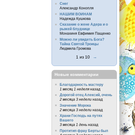
Снег
Александр Конопля
НАШИМ ВОИНАМ
Надежда Кушкова
Сказание о жене Адера и о
рыжей блуднице
Монахиня Евфимия Пащенко
Можно ли увидеть Бога?
Тайна Святой Троицы
Людмила Громова
1 из 10
→
Новые комментарии
Благодарность мастеру
1 месяц 1 неделя
назад
Дорогой отец Алексий, очень
2 месяца 3 недели
назад
Значение Морока
2 месяца 3 недели
назад
Храни Господь на путях
Вашего
3 месяца 1 день
назад
Протитип фрау Берты был