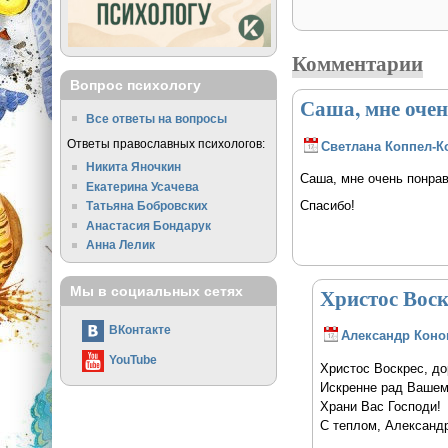
Комментарии
Вопрос психологу
Саша, мне оче
Все ответы на вопросы
Ответы православных психологов:
Светлана Коппел-К
Никита Яночкин
Саша, мне очень понрав
Екатерина Усачева
Спасибо!
Татьяна Бобровских
Анастасия Бондарук
Анна Лелик
Христос Воск
Мы в социальных сетях
ВКонтакте
Александр Коно
YouTube
Христос Воскрес, до
Искренне рад Вашем
Храни Вас Господи!
С теплом, Александр