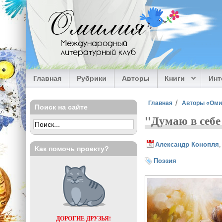
Перейти к основному содержанию
Омилия
Международный
литературный клуб
Главная
Рубрики
Авторы
Книги
Ин
Вы здесь
Главная
Авторы «Ом
Поиск на сайте
"Думаю в себе 
Александр Конопля
Как помочь проекту?
Поэзия
ДОРОГИЕ ДРУЗЬЯ!