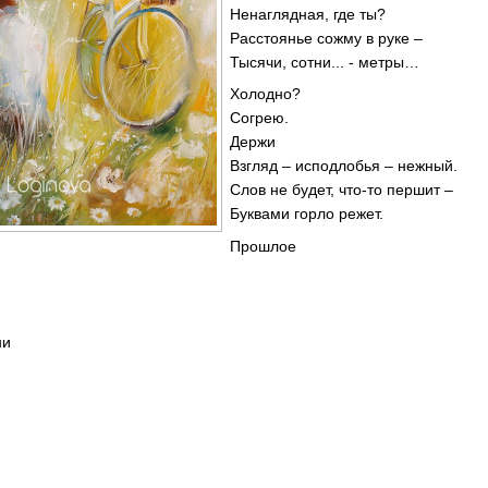
Ненаглядная, где ты?
Расстоянье сожму в руке –
Тысячи, сотни... - метры…
Холодно?
Согрею.
Держи
Взгляд – исподлобья – нежный.
Слов не будет, что-то першит –
Буквами горло режет.
Прошлое
ни