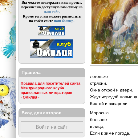
Вы можете поддержать наш проект,
перечислив доступную вам сумму на
наш счёт.
Кроме того, вы можете разместить
на своём сайте
наш баннер.
Правила
легонько
стряхни,
Правила для посетителей сайта
Международного клуба
Окна открой и двери.
православных литераторов
Ждут чередой новые д
«Омилия»
Кистей и акварели.
Вход для авторов
Моросью
больнее
в лицо,
Войти на сайт
Если к зиме погода.