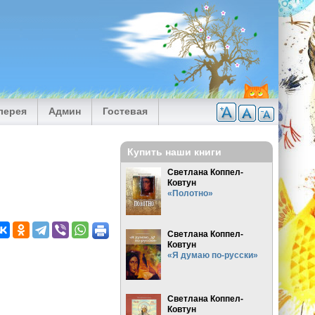
лерея
Админ
Гостевая
Купить наши книги
Светлана Коппел-
Ковтун
«Полотно»
Светлана Коппел-
Ковтун
«Я думаю по-русски»
Светлана Коппел-
Ковтун