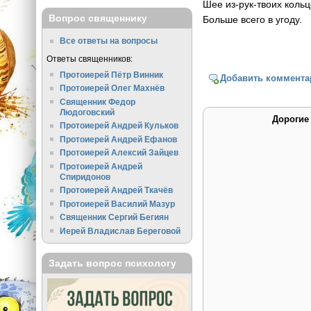
Шее из-рук-твоих коль
Вопрос священнику
Больше всего в угоду.
Все ответы на вопросы
Ответы священников:
Протоиерей Пётр Винник
Добавить коммента
Протоиерей Олег Махнёв
Священник Федор
Людоговский
Дорогие
Протоиерей Андрей Кульков
Протоиерей Андрей Ефанов
Протоиерей Алексий Зайцев
Протоиерей Андрей
Спиридонов
Протоиерей Андрей Ткачёв
Протоиерей Василий Мазур
Священник Сергий Бегиян
Иерей Владислав Береговой
Задать вопрос психологу