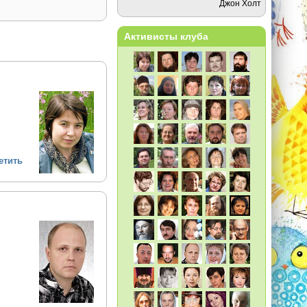
Джон Холт
Активисты клуба
етить