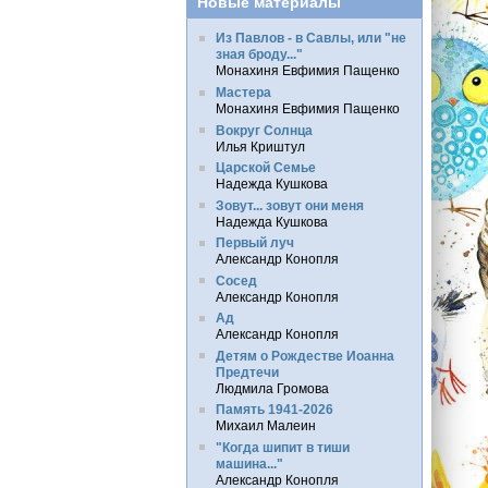
Новые материалы
Из Павлов - в Савлы, или "не
зная броду..."
Монахиня Евфимия Пащенко
Мастера
Монахиня Евфимия Пащенко
Вокруг Солнца
Илья Криштул
Царской Семье
Надежда Кушкова
Зовут... зовут они меня
Надежда Кушкова
Первый луч
Александр Конопля
Сосед
Александр Конопля
Ад
Александр Конопля
Детям о Рождестве Иоанна
Предтечи
Людмила Громова
Память 1941-2026
Михаил Малеин
"Когда шипит в тиши
машина..."
Александр Конопля