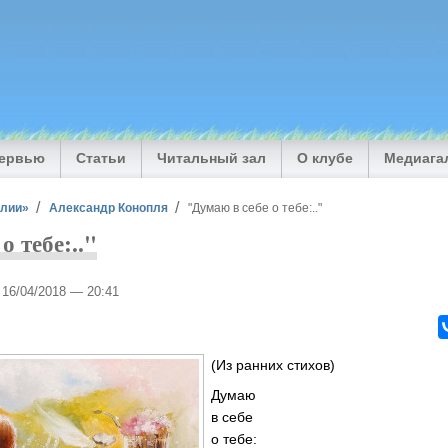
тервью
Статьи
Читальный зал
О клубе
Медиага
илии»
Александр Конопля
"Думаю в себе о тебе:.."
о тебе:.."
, 16/04/2018 — 20:41
(Из ранних стихов)
Думаю
в себе
о тебе: