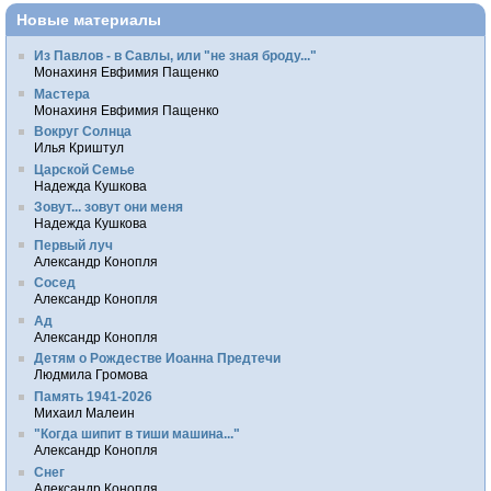
Новые материалы
Из Павлов - в Савлы, или "не зная броду..."
Монахиня Евфимия Пащенко
Мастера
Монахиня Евфимия Пащенко
Вокруг Солнца
Илья Криштул
Царской Семье
Надежда Кушкова
Зовут... зовут они меня
Надежда Кушкова
Первый луч
Александр Конопля
Сосед
Александр Конопля
Ад
Александр Конопля
Детям о Рождестве Иоанна Предтечи
Людмила Громова
Память 1941-2026
Михаил Малеин
"Когда шипит в тиши машина..."
Александр Конопля
Снег
Александр Конопля