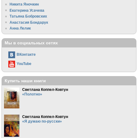
Никита Яночкин
Екатерина Усачева
Татьяна Бобровских
Анастасия Бондарук
Анна Лелик
Мы в социальных сетях
ВКонтакте
YouTube
Купить наши книги
Светлана Коппел-Ковтун
«Полотно»
Светлана Коппел-Ковтун
«Я думаю по-русски»