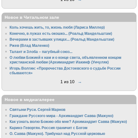
Новое в Читальном зале
Коль хочешь жить, то, жизнь любя (Лариса Миллер)
Конечно, в лужах есть окошко... (Роальд Мандельштам)
Вечерами в застывших улицах... (Роальд Мандельштам)
Ржев (Влад Маленко)
Талант и Злоба – пагубный союз...
О любви Божией к нам и о конце света, объявленном концом
христианской любви (Архимандрит Иакинф (Унчуляк)
Игорь Волгин: «Пророчества Достоевского о судьбе России
сбываются»
1 из 10
→
Новое в медиагалерее
Святыни Руси. Сергей Марнов
Граждане Русского мира - Архимандрит Савва (Мажуко)
Как узнать волю Божию обо мне? Архимандрит Савва (Мажуко)
Каринэ Геворгян. Россия граничит с Богом
О. Савва (Мажуко). Трибунал над Русской церковью