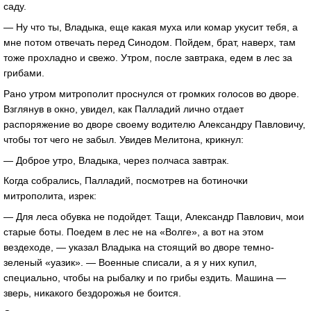
саду.
— Ну что ты, Владыка, еще какая муха или комар укусит тебя, а
мне потом отвечать перед Синодом. Пойдем, брат, наверх, там
тоже прохладно и свежо. Утром, после завтрака, едем в лес за
грибами.
Рано утром митрополит проснулся от громких голосов во дворе.
Взглянув в окно, увидел, как Палладий лично отдает
распоряжение во дворе своему водителю Александру Павловичу,
чтобы тот чего не забыл. Увидев Мелитона, крикнул:
— Доброе утро, Владыка, через полчаса завтрак.
Когда собрались, Палладий, посмотрев на ботиночки
митрополита, изрек:
— Для леса обувка не подойдет. Тащи, Александр Павлович, мои
старые боты. Поедем в лес не на «Волге», а вот на этом
вездеходе, — указал Владыка на стоящий во дворе темно-
зеленый «уазик». — Военные списали, а я у них купил,
специально, чтобы на рыбалку и по грибы ездить. Машина —
зверь, никакого бездорожья не боится.