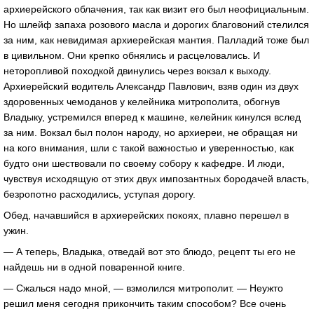
архиерейского облачения, так как визит его был неофициальным.
Но шлейф запаха розового масла и дорогих благовоний стелился
за ним, как невидимая архиерейская мантия. Палладий тоже был
в цивильном. Они крепко обнялись и расцеловались. И
неторопливой походкой двинулись через вокзал к выходу.
Архиерейский водитель Александр Павлович, взяв один из двух
здоровенных чемоданов у келейника митрополита, обогнув
Владыку, устремился вперед к машине, келейник кинулся вслед
за ним. Вокзал был полон народу, но архиереи, не обращая ни
на кого внимания, шли с такой важностью и уверенностью, как
будто они шествовали по своему собору к кафедре. И люди,
чувствуя исходящую от этих двух импозантных бородачей власть,
безропотно расходились, уступая дорогу.
Обед, начавшийся в архиерейских покоях, плавно перешел в
ужин.
— А теперь, Владыка, отведай вот это блюдо, рецепт ты его не
найдешь ни в одной поваренной книге.
— Сжалься надо мной, — взмолился митрополит. — Неужто
решил меня сегодня прикончить таким способом? Все очень