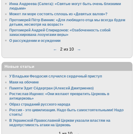
Инна Андреева (Сапега): «Святые могут быть очень близкими
людьми»
Может ли море состоять сплошь из «Девятых валов»?
Протоиерей Пётр Винник: «Для любящего отца мы всегда будем
детьми, несмотря на возраст»
Протоиерей Андрей Спиридонов: «Озабоченность собой
замаскирована лозунгами веры»
О рассуждении и осуждении
←
2 из 10
→
Новые статьи
У Владыки Феодосия случился сердечный приступ
Маки на обочине
Памяти Эдит Сёдергран (Алексей Дмитриенко)
Ростислав Ищенко: «Они желают превратить Церковь в
антицерковь»
Образ страданий русского народа
Россия - это цивилизация. Надо быть самостоятельными! Надо
стоять!
В Украинской Православной Церкви указали властям на
недопустимость атаки на Церковь
1 из 10
→