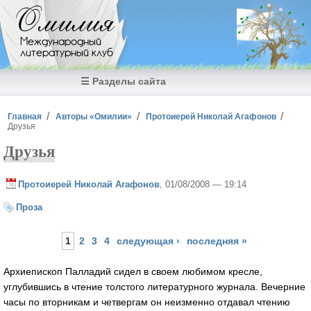
Перейти к основному содержанию
Омилия
Международный
литературный клуб
☰ Разделы сайта
Вы здесь
Главная
Авторы «Омилии»
Протоиерей Николай Агафонов
Друзья
Друзья
Протоиерей Николай Агафонов
, 01/08/2008 — 19:14
Проза
Страницы
1
2
3
4
следующая ›
последняя »
Архиепископ Палладий сидел в своем любимом кресле,
углубившись в чтение толстого литературного журнала. Вечерние
часы по вторникам и четвергам он неизменно отдавал чтению