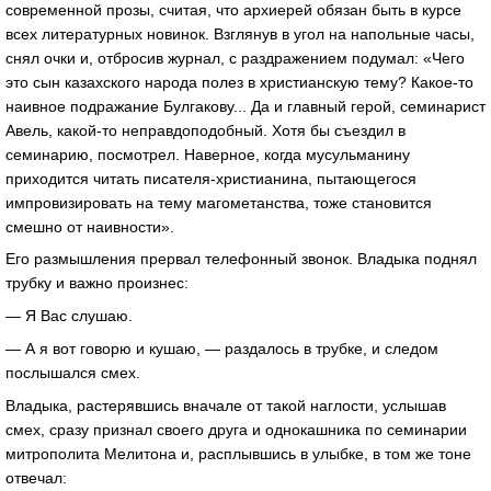
современной прозы, считая, что архиерей обязан быть в курсе
всех литературных новинок. Взглянув в угол на напольные часы,
снял очки и, отбросив журнал, с раздражением подумал: «Чего
это сын казахского народа полез в христианскую тему? Какое-то
наивное подражание Булгакову... Да и главный герой, семинарист
Авель, какой-то неправдоподобный. Хотя бы съездил в
семинарию, посмотрел. Наверное, когда мусульманину
приходится читать писателя-христианина, пытающегося
импровизировать на тему магометанства, тоже становится
смешно от наивности».
Его размышления прервал телефонный звонок. Владыка поднял
трубку и важно произнес:
— Я Вас слушаю.
— А я вот говорю и кушаю, — раздалось в трубке, и следом
послышался смех.
Владыка, растерявшись вначале от такой наглости, услышав
смех, сразу признал своего друга и однокашника по семинарии
митрополита Мелитона и, расплывшись в улыбке, в том же тоне
отвечал: