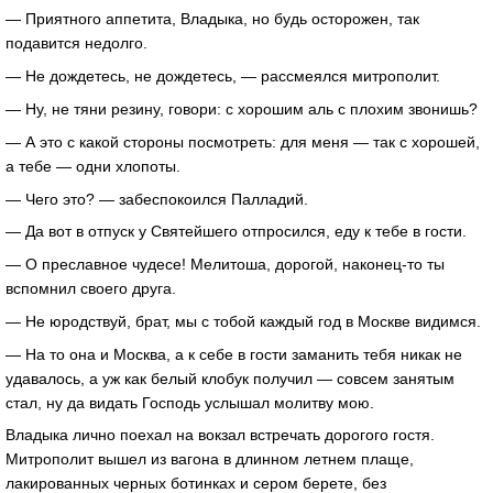
— Приятного аппетита, Владыка, но будь осторожен, так
подавится недолго.
— Не дождетесь, не дождетесь, — рассмеялся митрополит.
— Ну, не тяни резину, говори: с хорошим аль с плохим звонишь?
— А это с какой стороны посмотреть: для меня — так с хорошей,
а тебе — одни хлопоты.
— Чего это? — забеспокоился Палладий.
— Да вот в отпуск у Святейшего отпросился, еду к тебе в гости.
— О преславное чудесе! Мелитоша, дорогой, наконец-то ты
вспомнил своего друга.
— Не юродствуй, брат, мы с тобой каждый год в Москве видимся.
— На то она и Москва, а к себе в гости заманить тебя никак не
удавалось, а уж как белый клобук получил — совсем занятым
стал, ну да видать Господь услышал молитву мою.
Владыка лично поехал на вокзал встречать дорогого гостя.
Митрополит вышел из вагона в длинном летнем плаще,
лакированных черных ботинках и сером берете, без