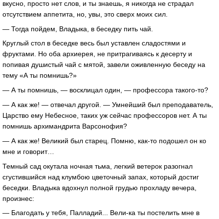
вкусно, просто нет слов, и ты знаешь, я никогда не страдал
отсутствием аппетита, но, увы, это сверх моих сил.
— Тогда пойдем, Владыка, в беседку пить чай.
Круглый стол в беседке весь был уставлен сладостями и
фруктами. Но оба архиерея, не притрагиваясь к десерту и
попивая душистый чай с мятой, завели оживленную беседу на
тему «А ты помнишь?»
— А ты помнишь, — восклицал один, — профессора такого-то?
— А как же! — отвечал другой. — Умнейший был преподаватель,
Царство ему Небесное, таких уж сейчас профессоров нет. А ты
помнишь архимандрита Варсонофия?
— А как же! Великий был старец. Помню, как-то подошел он ко
мне и говорит…
Темный сад окутала ночная тьма, легкий ветерок разогнал
сгустившийся над клумбою цветочный запах, который достиг
беседки. Владыка вдохнул полной грудью прохладу вечера,
произнес:
— Благодать у тебя, Палладий... Вели-ка ты постелить мне в