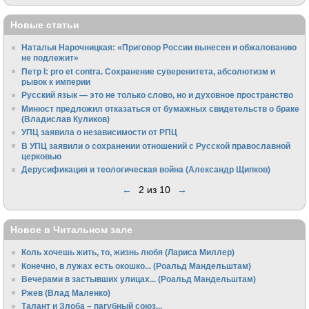
Новые статьи
Наталья Нарочницкая: «Приговор России вынесен и обжалованию
не подлежит»
Петр I: pro et contra. Сохранение суверенитета, абсолютизм и
рывок к империи
Русский язык — это не только слово, но и духовное пространство
Минюст предложил отказаться от бумажных свидетельств о браке
(Владислав Куликов)
УПЦ заявила о независимости от РПЦ
В УПЦ заявили о сохранении отношений с Русской православной
церковью
Дерусификация и теологическая война (Александр Щипков)
←
2 из 10
→
Новое в Читальном зале
Коль хочешь жить, то, жизнь любя (Лариса Миллер)
Конечно, в лужах есть окошко... (Роальд Мандельштам)
Вечерами в застывших улицах... (Роальд Мандельштам)
Ржев (Влад Маленко)
Талант и Злоба – пагубный союз...