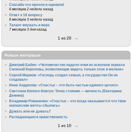
Спасибо что прочли и оценили!
6 месяцев 2 недели
назад
Ответ к 18 вопросу
6 месяцев 3 недели
назад
Талант внушать и вера
7 месяцев 3 дня
назад
1 из 20
→
Новые интервью
Дмитрий Бабич: «Человечество надело очки из осколков зеркала
Снежной Королевы, позволяющие видеть только злое и мелкое»
Сергей Марнов: «Господь создал семью, а государство Он не
создавал»
Инна Андреева: «Счастье – это быть частью единого целого»
Светлана Коппел-Ковтун: Точка стояния — вечность (Екатерина
Демина)
Владимир Романенко: «Счастье – это когда оказывается что твои
юношеские мечты сбылись»
Думать или не думать?
Распадающаяся нравственность
1 из 10
→