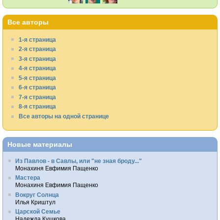
Все авторы
1-я страница
2-я страница
3-я страница
4-я страница
5-я страница
6-я страница
7-я страница
8-я страница
Все авторы на одной странице
Новые материалы
Из Павлов - в Савлы, или "не зная броду..."
Монахиня Евфимия Пащенко
Мастера
Монахиня Евфимия Пащенко
Вокруг Солнца
Илья Криштул
Царской Семье
Надежда Кушкова