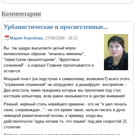
Комментарии
Урбанистические и просветленные...
Мария Коробова
, 27/05/2009 - 18:21
Вы так щедро высыпаете целый ворох
великолепных образов: "мчались именины",
"перестуком прошлогодним", "фруктовых
сочинений" - а хорошо! Главное прочитывается и
остается.
Мощный пласт (на подступах к символизму, возможно?) всего этого
"отражения отражений" не затрудняет, а дешифрует восприятие. -
Два апостола, мимо праздника которых мы пролетаем под стук
костяшек копьютера, всек равно оказываются в центре внимания!
Рваный, нервный стиль новейшего времени - это не "я шел печаль
свою, сопровождая..." - но это время такое, нельзя писать в духе
немецкой романтической поэзии, к примеру, когда мы,
действительтно "едва читаем то, что пишем" под рев скоростей 21
столетия.