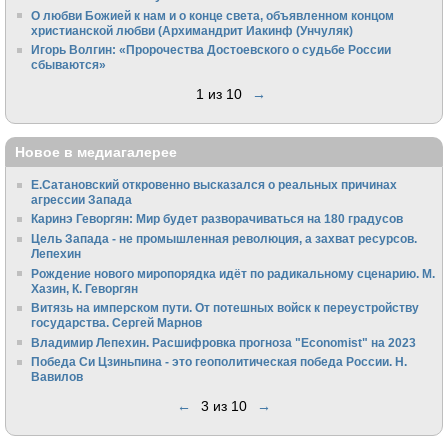
О любви Божией к нам и о конце света, объявленном концом
христианской любви (Архимандрит Иакинф (Унчуляк)
Игорь Волгин: «Пророчества Достоевского о судьбе России
сбываются»
1 из 10
→
Новое в медиагалерее
Е.Сатановский откровенно высказался о реальных причинах
агрессии Запада
Каринэ Геворгян: Мир будет разворачиваться на 180 градусов
Цель Запада - не промышленная революция, а захват ресурсов.
Лепехин
Рождение нового миропорядка идёт по радикальному сценарию. М.
Хазин, К. Геворгян
Витязь на имперском пути. От потешных войск к переустройству
государства. Сергей Марнов
Владимир Лепехин. Расшифровка прогноза "Economist" на 2023
Победа Си Цзиньпина - это геополитическая победа России. Н.
Вавилов
←
3 из 10
→