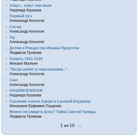
Зовут... зовут они меня
Надежда Кушкова
Первый луч
Александр Конопля
Сосед
Александр Конопля
Ад
Александр Конопля
Детям о Рождестве Иоанна Предтечи
Людмила Громова
Память 1941-2026
Михаил Малеин
"Когда шипит в тиши машина..."
Александр Конопля
Снег
Александр Конопля
НАШИМ ВОИНАМ
Надежда Кушкова
Сказание о жене Адера и о рыжей блуднице
Монахиня Евфимия Пащенко
Можно ли увидеть Бога? Тайна Святой Троицы
Людмила Громова
1 из 10
→