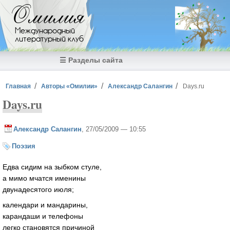
Перейти к основному содержанию
Омилия
Международный
литературный клуб
☰ Разделы сайта
Вы здесь
Главная
Авторы «Омилии»
Александр Салангин
Days.ru
Days.ru
Александр Салангин
, 27/05/2009 — 10:55
Поэзия
Едва сидим на зыбком стуле,
а мимо мчатся именины
двунадесятого июля;
календари и мандарины,
карандаши и телефоны
легко становятся причиной