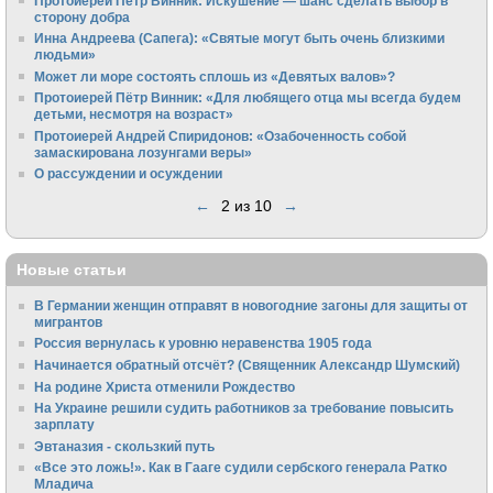
Протоиерей Пётр Винник: Искушение — шанс сделать выбор в
сторону добра
Инна Андреева (Сапега): «Святые могут быть очень близкими
людьми»
Может ли море состоять сплошь из «Девятых валов»?
Протоиерей Пётр Винник: «Для любящего отца мы всегда будем
детьми, несмотря на возраст»
Протоиерей Андрей Спиридонов: «Озабоченность собой
замаскирована лозунгами веры»
О рассуждении и осуждении
←
2 из 10
→
Новые статьи
В Германии женщин отправят в новогодние загоны для защиты от
мигрантов
Россия вернулась к уровню неравенства 1905 года
Начинается обратный отсчёт? (Священник Александр Шумский)
На родине Христа отменили Рождество
На Украине решили судить работников за требование повысить
зарплату
Эвтаназия - скользкий путь
«Все это ложь!». Как в Гааге судили сербского генерала Ратко
Младича