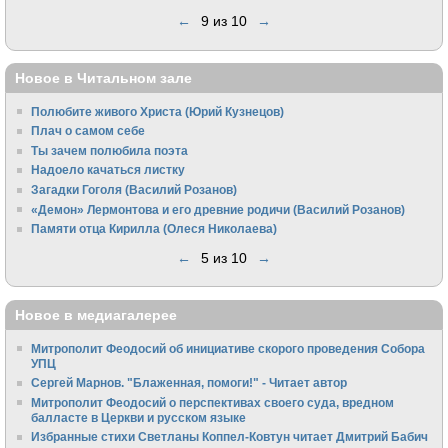
←
9 из 10
→
Новое в Читальном зале
Полюбите живого Христа (Юрий Кузнецов)
Плач о самом себе
Ты зачем полюбила поэта
Надоело качаться листку
Загадки Гоголя (Василий Розанов)
«Демон» Лермонтова и его древние родичи (Василий Розанов)
Памяти отца Кирилла (Олеся Николаева)
←
5 из 10
→
Новое в медиагалерее
Митрополит Феодосий об инициативе скорого проведения Собора
УПЦ
Сергей Марнов. "Блаженная, помоги!" - Читает автор
Митрополит Феодосий о перспективах своего суда, вредном
балласте в Церкви и русском языке
Избранные стихи Светланы Коппел-Ковтун читает Дмитрий Бабич