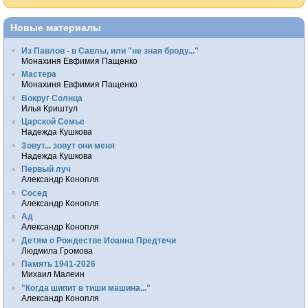
Новые материалы
Из Павлов - в Савлы, или "не зная броду..."
Монахиня Евфимия Пащенко
Мастера
Монахиня Евфимия Пащенко
Вокруг Солнца
Илья Криштул
Царской Семье
Надежда Кушкова
Зовут... зовут они меня
Надежда Кушкова
Первый луч
Александр Конопля
Сосед
Александр Конопля
Ад
Александр Конопля
Детям о Рождестве Иоанна Предтечи
Людмила Громова
Память 1941-2026
Михаил Малеин
"Когда шипит в тиши машина..."
Александр Конопля