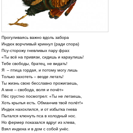
Прогуливаясь важно вдоль забора
Индюк ворчливый крикнул (ради спора)
Псу-сторожу гневливых пару фраз:
«Ты всё на привязи, сидишь и караулишь!
Тебе свободы, братец, не видать!
Я – птица гордая, и потому могу лишь
Только захотеть – везде летать!
Ты жизнь свою бесславно прожигаешь,
А мне – свобода, воля и почёт»
Пёс грустно посмотрел: «Ты не летаешь,
Хоть крылья есть. Обманчив твой полёт!»
Индюк нахохлился, и от избытка гнева
Пытался клюнуть пса в холодный нос.
Но фермер показался вдруг из хлева,
Взял индюка и в дом с собой унёс.