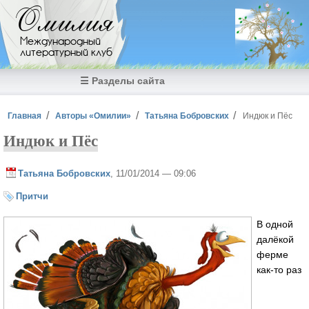
Перейти к основному содержанию
Омилия
Международный
литературный клуб
☰ Разделы сайта
Вы здесь
Главная
Авторы «Омилии»
Татьяна Бобровских
Индюк и Пёс
Индюк и Пёс
Татьяна Бобровских
, 11/01/2014 — 09:06
Притчи
В одной
далёкой
ферме
как-то раз