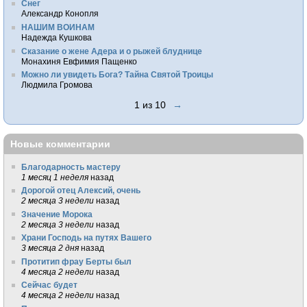
Снег
Александр Конопля
НАШИМ ВОИНАМ
Надежда Кушкова
Сказание о жене Адера и о рыжей блуднице
Монахиня Евфимия Пащенко
Можно ли увидеть Бога? Тайна Святой Троицы
Людмила Громова
1 из 10
→
Новые комментарии
Благодарность мастеру
1 месяц 1 неделя
назад
Дорогой отец Алексий, очень
2 месяца 3 недели
назад
Значение Морока
2 месяца 3 недели
назад
Храни Господь на путях Вашего
3 месяца 2 дня
назад
Протитип фрау Берты был
4 месяца 2 недели
назад
Сейчас будет
4 месяца 2 недели
назад