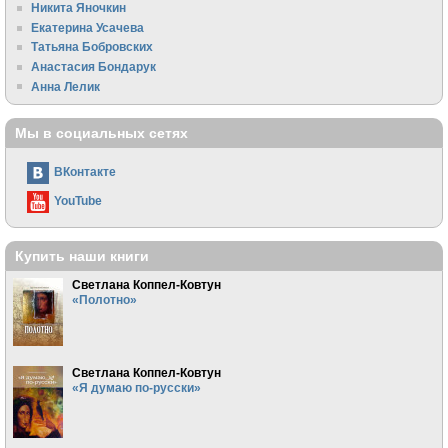
Никита Яночкин
Екатерина Усачева
Татьяна Бобровских
Анастасия Бондарук
Анна Лелик
Мы в социальных сетях
ВКонтакте
YouTube
Купить наши книги
Светлана Коппел-Ковтун
«Полотно»
Светлана Коппел-Ковтун
«Я думаю по-русски»