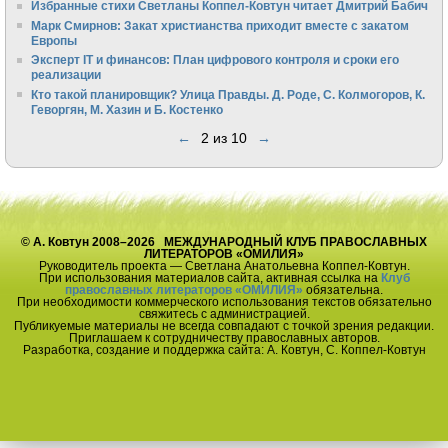
Избранные стихи Светланы Коппел-Ковтун читает Дмитрий Бабич
Марк Смирнов: Закат христианства приходит вместе с закатом
Европы
Эксперт IT и финансов: План цифрового контроля и сроки его
реализации
Кто такой планировщик? Улица Правды. Д. Роде, С. Колмогоров, К.
Геворгян, М. Хазин и Б. Костенко
←
2 из 10
→
© А. Ковтун 2008–2026 МЕЖДУНАРОДНЫЙ КЛУБ ПРАВОСЛАВНЫХ
ЛИТЕРАТОРОВ «ОМИЛИЯ»
Руководитель проекта — Светлана Анатольевна Коппел-Ковтун.
При использования материалов сайта, активная ссылка на
Клуб
православных литераторов «ОМИЛИЯ»
обязательна.
При необходимости коммерческого использования текстов обязательно
свяжитесь с администрацией.
Публикуемые материалы не всегда совпадают с точкой зрения редакции.
Приглашаем к сотрудничеству православных авторов.
Разработка, создание и поддержка сайта: А. Ковтун, С. Коппел-Ковтун