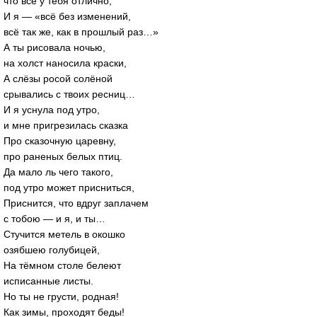
что всё у тебя отлично,
И я — «всё без изменений,
всё так же, как в прошлый раз…»
А ты рисовала ночью,
на холст наносила краски,
А слёзы росой солёной
срывались с твоих ресниц…
И я уснула под утро,
и мне пригрезилась сказка
Про сказочную царевну,
про раненых белых птиц.
Да мало ль чего такого,
под утро может присниться,
Приснится, что вдруг заплачем
с тобою — и я, и ты…
Стучится метель в окошко
озябшею голубицей,
На тёмном столе белеют
исписанные листы.
Но ты не грусти, родная!
Как зимы, проходят беды!