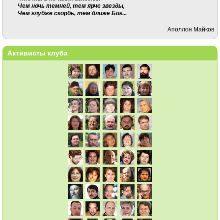
Чем ночь темней, тем ярче звезды,
Чем глубже скорбь, тем ближе Бог...
Аполлон Майков
Активисты клуба