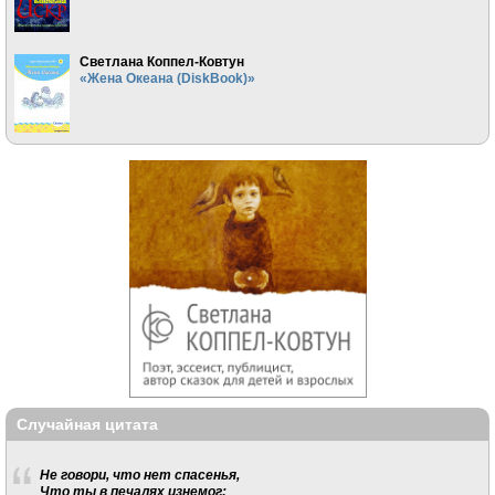
Светлана Коппел-Ковтун
«Жена Океана (DiskBook)»
Случайная цитата
Не говори, что нет спасенья,
Что ты в печалях изнемог: