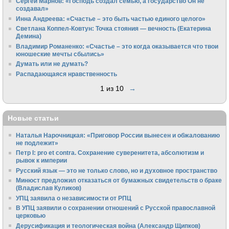
Сергей Марнов: «Господь создал семью, а государство Он не
создавал»
Инна Андреева: «Счастье – это быть частью единого целого»
Светлана Коппел-Ковтун: Точка стояния — вечность (Екатерина
Демина)
Владимир Романенко: «Счастье – это когда оказывается что твои
юношеские мечты сбылись»
Думать или не думать?
Распадающаяся нравственность
1 из 10
→
Новые статьи
Наталья Нарочницкая: «Приговор России вынесен и обжалованию
не подлежит»
Петр I: pro et contra. Сохранение суверенитета, абсолютизм и
рывок к империи
Русский язык — это не только слово, но и духовное пространство
Минюст предложил отказаться от бумажных свидетельств о браке
(Владислав Куликов)
УПЦ заявила о независимости от РПЦ
В УПЦ заявили о сохранении отношений с Русской православной
церковью
Дерусификация и теологическая война (Александр Щипков)