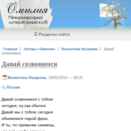
Перейти к основному содержанию
Омилия
Международный
литературный клуб
☰ Разделы сайта
Вы здесь
Главная
Авторы «Омилии»
Валентина Назарова
Давай
созвонимся
Давай созвонимся
Валентина Назарова
, 25/01/2014 — 08:31
Поэзия
Давай созвонимся с тобою
сегодня, ну как обычно.
Давай мы с тобою сегодня
обнимемся парой фраз.
И ты, по привычке скажешь,