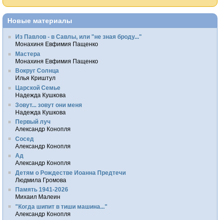
Новые материалы
Из Павлов - в Савлы, или "не зная броду..."
Монахиня Евфимия Пащенко
Мастера
Монахиня Евфимия Пащенко
Вокруг Солнца
Илья Криштул
Царской Семье
Надежда Кушкова
Зовут... зовут они меня
Надежда Кушкова
Первый луч
Александр Конопля
Сосед
Александр Конопля
Ад
Александр Конопля
Детям о Рождестве Иоанна Предтечи
Людмила Громова
Память 1941-2026
Михаил Малеин
"Когда шипит в тиши машина..."
Александр Конопля