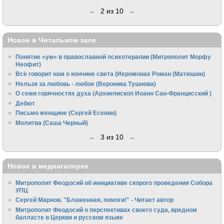
←
2 из 10
→
Новое в Читальном зале
Понятие «ум» в православной психотерапии (Митрополит Морфу
Неофит)
Всё говорит нам о кончине света (Иеромонах Роман (Матюшин)
Нельзя за любовь - любое (Вероника Тушнова)
О семи горячностях духа (Архиепископ Иоанн Сан-Францисский )
Дебют
Письмо женщине (Сергей Есенин)
Молитва (Саша Черный)
←
3 из 10
→
Новое в медиагалерее
Митрополит Феодосий об инициативе скорого проведения Собора
УПЦ
Сергей Марнов. "Блаженная, помоги!" - Читает автор
Митрополит Феодосий о перспективах своего суда, вредном
балласте в Церкви и русском языке