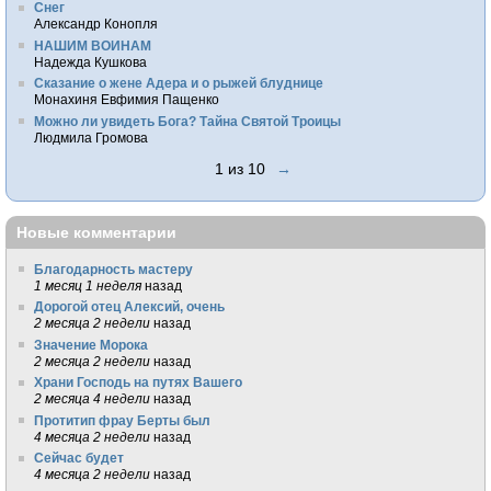
Снег
Александр Конопля
НАШИМ ВОИНАМ
Надежда Кушкова
Сказание о жене Адера и о рыжей блуднице
Монахиня Евфимия Пащенко
Можно ли увидеть Бога? Тайна Святой Троицы
Людмила Громова
1 из 10
→
Новые комментарии
Благодарность мастеру
1 месяц 1 неделя
назад
Дорогой отец Алексий, очень
2 месяца 2 недели
назад
Значение Морока
2 месяца 2 недели
назад
Храни Господь на путях Вашего
2 месяца 4 недели
назад
Протитип фрау Берты был
4 месяца 2 недели
назад
Сейчас будет
4 месяца 2 недели
назад