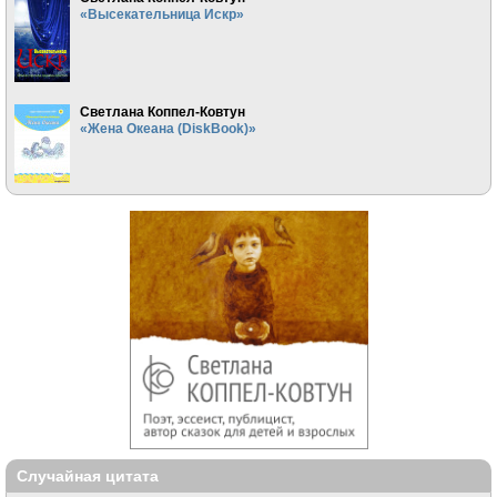
«Высекательница Искр»
Светлана Коппел-Ковтун
«Жена Океана (DiskBook)»
Случайная цитата