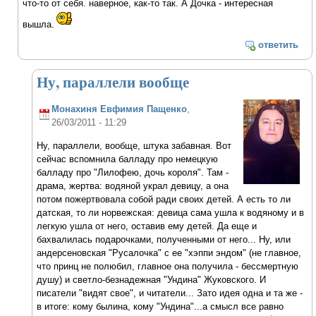
что-то от себя. наверное, как-то так. А Дочка - интересная
вышла.
ответить
Ну, параллели вообще
Монахиня Евфимия Пащенко
,
26/03/2011 - 11:29
Ну, параллели, вообще, штука забавная. Вот
сейчас вспомнила балладу про немецкую
балладу про "Лилофею, дочь короля". Там -
драма, жертва: водяной украл девицу, а она
потом пожертвовала собой ради своих детей. А есть то ли
датская, то ли норвежская: девица сама ушла к водяному и в
легкую ушла от него, оставив ему детей. Да еще и
бахвалилась подарочками, полученными от него... Ну, или
андерсеновская "Русалочка" с ее "хэппи эндом" (не главное,
что принц не полюбил, главное она получила - бессмертную
душу) и светло-безнадежная "Ундина" Жуковского. И
писатели "видят свое", и читатели... Зато идея одна и та же -
в итоге: кому былина, кому "Ундина"...а смысл все равно