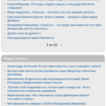
Сергей Марнов: «Господь создал семью, а государство Он не
создавал»
Инна Андреева: «Счастье – это быть частью единого целого»
Светлана Коппел-Ковтун: Точка стояния — вечность (Екатерина
Демина)
Владимир Романенко: «Счастье – это когда оказывается что твои
юношеские мечты сбылись»
Думать или не думать?
Распадающаяся нравственность
1 из 10
→
Новые статьи
Александр Асмолов: Отсутствие смысла стало страшнее смерти
Как русские писатели распахивали «окна Овертона» (Наталья
Иртенина)
Митрополит Бориспольский и Броварской Антоний: Визит
Патриарха Варфоломея в Киев опасен
Против этой эпидемии есть только одно лекарство - быть
психически и морально здоровым
Майя Кучерская: «Из спасенных отцом Димитрием можно
составить страну»
Метафизики не умирают. Памяти Владимира Миронова