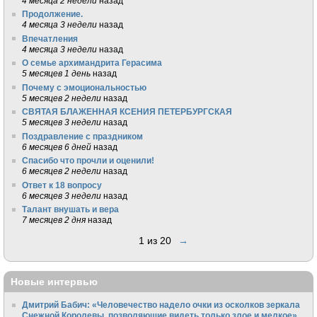
4 месяца 2 недели
назад
Продолжение.
4 месяца 3 недели
назад
Впечатления
4 месяца 3 недели
назад
О семье архимандрита Герасима
5 месяцев 1 день
назад
Почему с эмоциональностью
5 месяцев 2 недели
назад
СВЯТАЯ БЛАЖЕННАЯ КСЕНИЯ ПЕТЕРБУРГСКАЯ
5 месяцев 3 недели
назад
Поздравление с праздником
6 месяцев 6 дней
назад
Спасибо что прочли и оценили!
6 месяцев 2 недели
назад
Ответ к 18 вопросу
6 месяцев 3 недели
назад
Талант внушать и вера
7 месяцев 2 дня
назад
1 из 20
→
Новые интервью
Дмитрий Бабич: «Человечество надело очки из осколков зеркала
Снежной Королевы, позволяющие видеть только злое и мелкое»