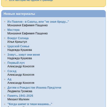
Новые материалы
Из Павлов - в Савлы, или "не зная броду..."
Монахиня Евфимия Пащенко
Мастера
Монахиня Евфимия Пащенко
Вокруг Солнца
Илья Криштул
Царской Семье
Надежда Кушкова
Зовут... зовут они меня
Надежда Кушкова
Первый луч
Александр Конопля
Сосед
Александр Конопля
Ад
Александр Конопля
Детям о Рождестве Иоанна Предтечи
Людмила Громова
Память 1941-2026
Михаил Малеин
"Когда шипит в тиши машина..."