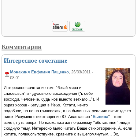
Комментарии
Интересное сочетание
Монахиня Евфимия Пащенко
, 26/03/2011 -
08:01
Интересное сочетание тем: "бегай мира и
спасешься" и - духовного восхождения ("к себе
восходи, человече, будь нов вместо ветхаго..."). И
образ хорош - бегущая в Небо. Кстати, нечто
подобное, но не на гриновских, а на былинных реалиях висит где-то
ниже. Разумею стихотворение Ю. Анастасьян "
Былина
" - тоже
взлет, путь вверх. Но насколько же по-разному "обставляют" люди
сходную тему. Интересно было читать Ваше стихотворение. А, если
хотите, полюбопытствуйте, сравните с вышепомянутым... Эх,