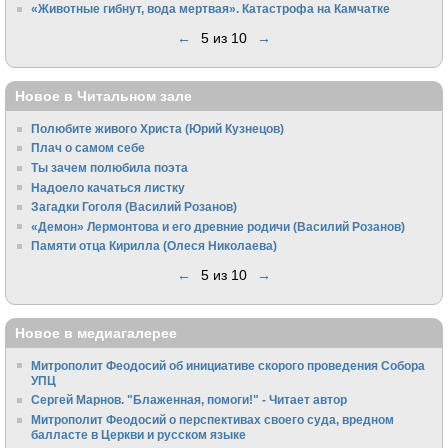
«Животные гибнут, вода мертвая». Катастрофа на Камчатке
←
5 из 10
→
Новое в Читальном зале
Полюбите живого Христа (Юрий Кузнецов)
Плач о самом себе
Ты зачем полюбила поэта
Надоело качаться листку
Загадки Гоголя (Василий Розанов)
«Демон» Лермонтова и его древние родичи (Василий Розанов)
Памяти отца Кирилла (Олеся Николаева)
←
5 из 10
→
Новое в медиагалерее
Митрополит Феодосий об инициативе скорого проведения Собора
УПЦ
Сергей Марнов. "Блаженная, помоги!" - Читает автор
Митрополит Феодосий о перспективах своего суда, вредном
балласте в Церкви и русском языке