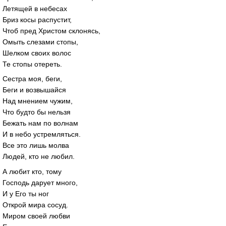
Летящей в небесах
Бриз косы распустит,
Чтоб пред Христом склонясь,
Омыть слезами стопы,
Шелком своих волос
Те стопы отереть.
Сестра моя, беги,
Беги и возвышайся
Над мнением чужим,
Что будто бы нельзя
Бежать нам по волнам
И в небо устремляться.
Все это лишь молва
Людей, кто не любил.
А любит кто, тому
Господь дарует много,
И у Его ты ног
Открой мира сосуд.
Миром своей любви