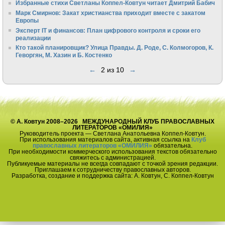
Избранные стихи Светланы Коппел-Ковтун читает Дмитрий Бабич
Марк Смирнов: Закат христианства приходит вместе с закатом
Европы
Эксперт IT и финансов: План цифрового контроля и сроки его
реализации
Кто такой планировщик? Улица Правды. Д. Роде, С. Колмогоров, К.
Геворгян, М. Хазин и Б. Костенко
←
2 из 10
→
© А. Ковтун 2008–2026 МЕЖДУНАРОДНЫЙ КЛУБ ПРАВОСЛАВНЫХ
ЛИТЕРАТОРОВ «ОМИЛИЯ»
Руководитель проекта — Светлана Анатольевна Коппел-Ковтун.
При использования материалов сайта, активная ссылка на
Клуб
православных литераторов «ОМИЛИЯ»
обязательна.
При необходимости коммерческого использования текстов обязательно
свяжитесь с администрацией.
Публикуемые материалы не всегда совпадают с точкой зрения редакции.
Приглашаем к сотрудничеству православных авторов.
Разработка, создание и поддержка сайта: А. Ковтун, С. Коппел-Ковтун