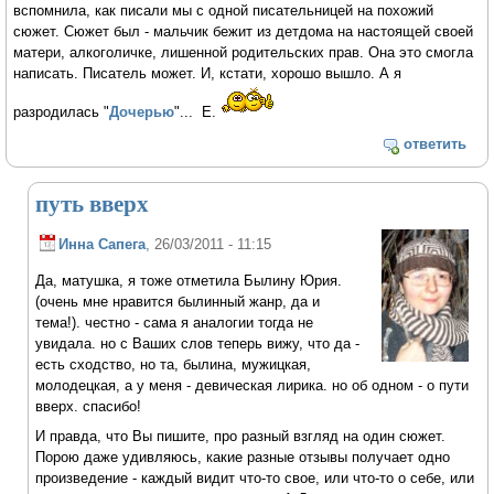
вспомнила, как писали мы с одной писательницей на похожий
сюжет. Сюжет был - мальчик бежит из детдома на настоящей своей
матери, алкоголичке, лишенной родительских прав. Она это смогла
написать. Писатель может. И, кстати, хорошо вышло. А я
разродилась "
Дочерью
"... Е.
ответить
путь вверх
Инна Сапега
, 26/03/2011 - 11:15
Да, матушка, я тоже отметила Былину Юрия.
(очень мне нравится былинный жанр, да и
тема!). честно - сама я аналогии тогда не
увидала. но с Ваших слов теперь вижу, что да -
есть сходство, но та, былина, мужицкая,
молодецкая, а у меня - девическая лирика. но об одном - о пути
вверх. спасибо!
И правда, что Вы пишите, про разный взгляд на один сюжет.
Порою даже удивляюсь, какие разные отзывы получает одно
произведение - каждый видит что-то свое, или что-то о себе, или