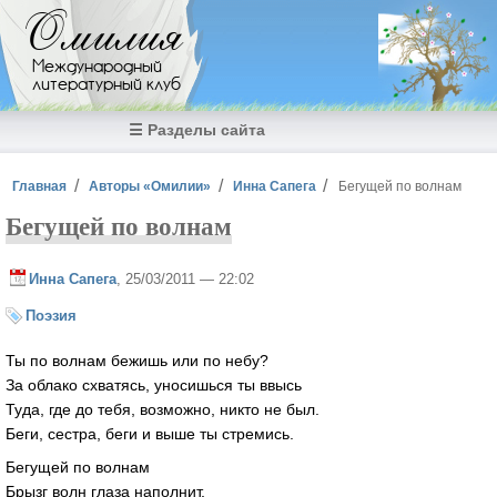
Перейти к основному содержанию
Омилия
Международный
литературный клуб
☰ Разделы сайта
Вы здесь
Главная
Авторы «Омилии»
Инна Сапега
Бегущей по волнам
Бегущей по волнам
Инна Сапега
, 25/03/2011 — 22:02
Поэзия
Ты по волнам бежишь или по небу?
За облако схватясь, уносишься ты ввысь
Туда, где до тебя, возможно, никто не был.
Беги, сестра, беги и выше ты стремись.
Бегущей по волнам
Брызг волн глаза наполнит,