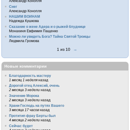
Александр Конопля
Снег
Александр Конопля
НАШИМ ВОИНАМ
Надежда Кушкова
Сказание о жене Адера и о рыжей блуднице
Монахиня Евфимия Пащенко
Можно ли увидеть Бога? Тайна Святой Троицы
Людмила Громова
1 из 10
→
Новые комментарии
Благодарность мастеру
1 месяц 1 неделя
назад
Дорогой отец Алексий, очень
2 месяца 3 недели
назад
Значение Морока
2 месяца 3 недели
назад
Храни Господь на путях Вашего
3 месяца 17 часов
назад
Протитип фрау Берты был
4 месяца 2 недели
назад
Сейчас будет