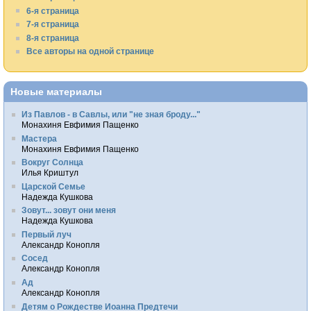
6-я страница
7-я страница
8-я страница
Все авторы на одной странице
Новые материалы
Из Павлов - в Савлы, или "не зная броду..."
Монахиня Евфимия Пащенко
Мастера
Монахиня Евфимия Пащенко
Вокруг Солнца
Илья Криштул
Царской Семье
Надежда Кушкова
Зовут... зовут они меня
Надежда Кушкова
Первый луч
Александр Конопля
Сосед
Александр Конопля
Ад
Александр Конопля
Детям о Рождестве Иоанна Предтечи