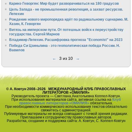
Каринэ Геворгян: Мир будет разворачиваться на 180 градусов
Цель Запада - не промышленная революция, а захват ресурсов.
Лепехин
Рождение нового миропорядка идёт по радикальному сценарию. М.
Хазин, К. Геворгян
Витязь на имперском пути. От потешных войск к переустройству
государства. Сергей Марнов
Владимир Лепехин. Расшифровка прогноза "Economist" на 2023
Победа Си Цзиньпина - это геополитическая победа России. Н.
Вавилов
←
3 из 10
→
© А. Ковтун 2008–2026 МЕЖДУНАРОДНЫЙ КЛУБ ПРАВОСЛАВНЫХ
ЛИТЕРАТОРОВ «ОМИЛИЯ»
Руководитель проекта — Светлана Анатольевна Коппел-Ковтун.
При использования материалов сайта, активная ссылка на
Клуб
православных литераторов «ОМИЛИЯ»
обязательна.
При необходимости коммерческого использования текстов обязательно
свяжитесь с администрацией.
Публикуемые материалы не всегда совпадают с точкой зрения редакции.
Приглашаем к сотрудничеству православных авторов.
Разработка, создание и поддержка сайта: А. Ковтун, С. Коппел-Ковтун