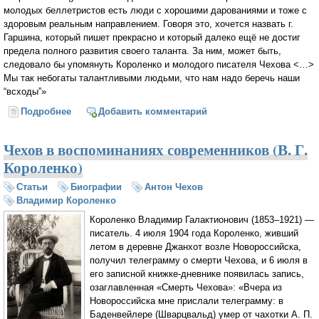
молодых беллетристов есть люди с хорошими дарованиями и тоже с
здоровым реальным направлением. Говоря это, хочется назвать г.
Гаршина, который пишет прекрасно и который далеко ещё не достиг
предела полного развития своего таланта. За ним, может быть,
следовало бы упомянуть Короленко и молодого писателя Чехова <…>
Мы так небогаты талантливыми людьми, что нам надо беречь наши
“всходы”»
Подробнее
о Христианское упование Иоанна Богослова как
Добавить комментарий
основа святочного рассказа Короленко «Сон
Макара» (Алла Новикова-Строганова)
Чехов в воспоминаниях современников (В. Г.
Короленко)
Статьи
Биографии
Антон Чехов
Владимир Короленко
Короленко Владимир Галактионович (1853–1921) —
писатель. 4 июля 1904 года Короленко, живший
летом в деревне Джанхот возле Новороссийска,
получил телеграмму о смерти Чехова, и 6 июля в
его записной книжке-дневнике появилась запись,
озаглавленная «Смерть Чехова»: «Вчера из
Новороссийска мне прислали телеграмму: в
Баденвейлере (Шварцвальд) умер от чахотки А. П.