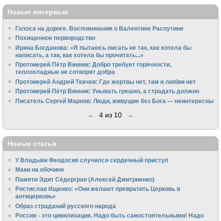
Новые интервью
Голоса на дороге. Воспоминания о Валентине Распутине
Похищенное первородство
Ирина Богданова: «Я пытаюсь писать не так, как хотела бы
написать, а так, как хотела бы прочитать...»
Протоиерей Пётр Винник: Добро требует горячности,
теплохладные не сотворят добра
Протоиерей Андрей Ткачев: Где жертвы нет, там и любви нет
Протоиерей Пётр Винник: Унывать грешно, а страдать должно
Писатель Сергей Марнов: Люди, живущие без Бога — неинтересны
←
4 из 10
→
Новые статьи
У Владыки Феодосия случился сердечный приступ
Маки на обочине
Памяти Эдит Сёдергран (Алексей Дмитриенко)
Ростислав Ищенко: «Они желают превратить Церковь в
антицерковь»
Образ страданий русского народа
Россия - это цивилизация. Надо быть самостоятельными! Надо