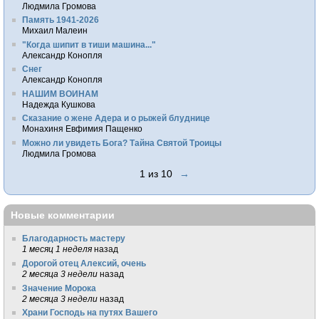
Людмила Громова
Память 1941-2026
Михаил Малеин
"Когда шипит в тиши машина..."
Александр Конопля
Снег
Александр Конопля
НАШИМ ВОИНАМ
Надежда Кушкова
Сказание о жене Адера и о рыжей блуднице
Монахиня Евфимия Пащенко
Можно ли увидеть Бога? Тайна Святой Троицы
Людмила Громова
1 из 10
→
Новые комментарии
Благодарность мастеру
1 месяц 1 неделя
назад
Дорогой отец Алексий, очень
2 месяца 3 недели
назад
Значение Морока
2 месяца 3 недели
назад
Храни Господь на путях Вашего