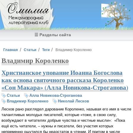
Перейти к основному содержанию
Омилия
Международный
литературный клуб
☰ Разделы сайта
Вы здесь
Главная
Статьи
Теги
Владимир Короленко
Владимир Короленко
Христианское упование Иоанна Богослова
как основа святочного рассказа Короленко
«Сон Макара» (Алла Новикова-Строганова)
Статьи
Алла Новикова-Строганова
Владимир Короленко
Николай Лесков
Лесков рано разглядел дарование Короленко, называя его имя в числе
талантливых молодых писателей, которые «тоже, в свою силу,
возбуждают в читателях добрые чувства и честные мысли»: «Пока
ещё есть читатели, – нужны и писатели, без участия которых
непременно ощутился бы недостаток в чтении. И притом в числе