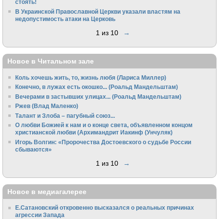
стоять!
В Украинской Православной Церкви указали властям на
недопустимость атаки на Церковь
1 из 10
→
Новое в Читальном зале
Коль хочешь жить, то, жизнь любя (Лариса Миллер)
Конечно, в лужах есть окошко... (Роальд Мандельштам)
Вечерами в застывших улицах... (Роальд Мандельштам)
Ржев (Влад Маленко)
Талант и Злоба – пагубный союз...
О любви Божией к нам и о конце света, объявленном концом
христианской любви (Архимандрит Иакинф (Унчуляк)
Игорь Волгин: «Пророчества Достоевского о судьбе России
сбываются»
1 из 10
→
Новое в медиагалерее
Е.Сатановский откровенно высказался о реальных причинах
агрессии Запада