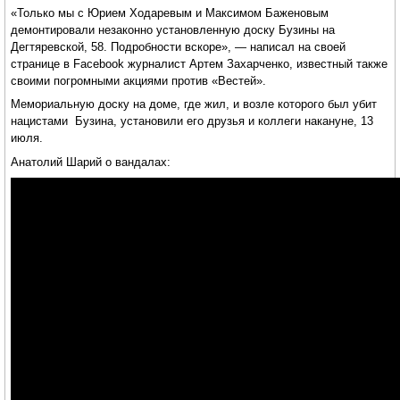
«Только мы с Юрием Ходаревым и Максимом Баженовым
демонтировали незаконно установленную доску Бузины на
Дегтяревской, 58. Подробности вскоре», — написал на своей
странице в Facebook журналист Артем Захарченко, известный также
своими погромными акциями против «Вестей».
Мемориальную доску на доме, где жил, и возле которого был убит
нацистами Бузина, установили его друзья и коллеги накануне, 13
июля.
Анатолий Шарий о вандалах: