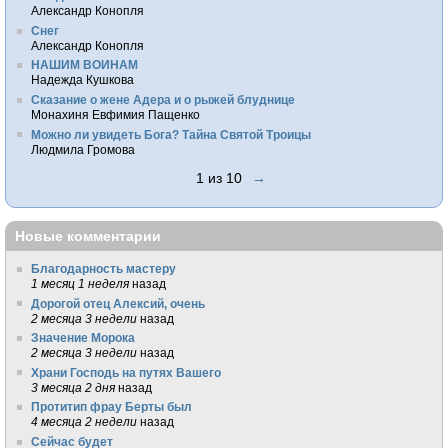
Александр Конопля
Снег
Александр Конопля
НАШИМ ВОИНАМ
Надежда Кушкова
Сказание о жене Адера и о рыжей блуднице
Монахиня Евфимия Пащенко
Можно ли увидеть Бога? Тайна Святой Троицы
Людмила Громова
1 из 10
→
Новые комментарии
Благодарность мастеру
1 месяц 1 неделя
назад
Дорогой отец Алексий, очень
2 месяца 3 недели
назад
Значение Морока
2 месяца 3 недели
назад
Храни Господь на путях Вашего
3 месяца 2 дня
назад
Протитип фрау Берты был
4 месяца 2 недели
назад
Сейчас будет