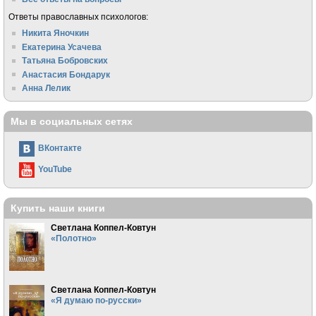
Ответы православных психологов:
Никита Яночкин
Екатерина Усачева
Татьяна Бобровских
Анастасия Бондарук
Анна Лелик
Мы в социальных сетях
ВКонтакте
YouTube
Купить наши книги
Светлана Коппел-Ковтун
«Полотно»
Светлана Коппел-Ковтун
«Я думаю по-русски»