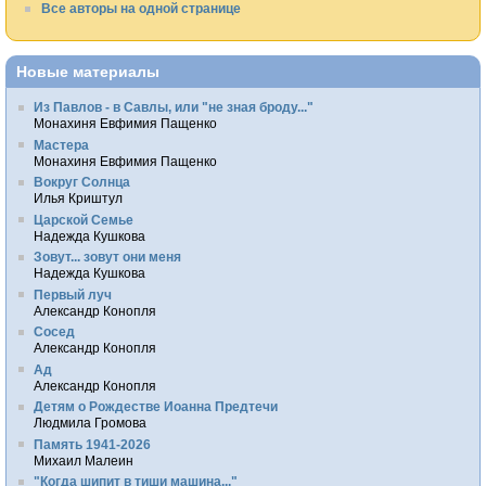
Все авторы на одной странице
Новые материалы
Из Павлов - в Савлы, или "не зная броду..."
Монахиня Евфимия Пащенко
Мастера
Монахиня Евфимия Пащенко
Вокруг Солнца
Илья Криштул
Царской Семье
Надежда Кушкова
Зовут... зовут они меня
Надежда Кушкова
Первый луч
Александр Конопля
Сосед
Александр Конопля
Ад
Александр Конопля
Детям о Рождестве Иоанна Предтечи
Людмила Громова
Память 1941-2026
Михаил Малеин
"Когда шипит в тиши машина..."