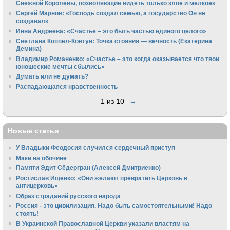
Снежной Королевы, позволяющие видеть только злое и мелкое»
Сергей Марнов: «Господь создал семью, а государство Он не
создавал»
Инна Андреева: «Счастье – это быть частью единого целого»
Светлана Коппел-Ковтун: Точка стояния — вечность (Екатерина
Демина)
Владимир Романенко: «Счастье – это когда оказывается что твои
юношеские мечты сбылись»
Думать или не думать?
Распадающаяся нравственность
1 из 10
→
Новые статьи
У Владыки Феодосия случился сердечный приступ
Маки на обочине
Памяти Эдит Сёдергран (Алексей Дмитриенко)
Ростислав Ищенко: «Они желают превратить Церковь в
антицерковь»
Образ страданий русского народа
Россия - это цивилизация. Надо быть самостоятельными! Надо
стоять!
В Украинской Православной Церкви указали властям на