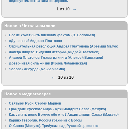
недопустимость атаки на Церковь
1 из 10
→
Новое в Читальном зале
Бог не хочет быть внешним фактом (В. Соловьев)
«Душевный бедняк» Платонов
Отрицательная революция Андрея Платонова (Артемий Магун)
Жажда нищего. Видения истории (Андрей Платонов)
Андрей Платонов. Главы из книги (Алексей Варламов)
Доверчивая сила жизни (Ирина Лобановская)
Человек абсурда (Альбер Камю)
←
10 из 10
Новое в медиагалерее
Святыни Руси. Сергей Марнов
Граждане Русского мира - Архимандрит Савва (Мажуко)
Как узнать волю Божию обо мне? Архимандрит Савва (Мажуко)
Каринэ Геворгян. Россия граничит с Богом
О. Савва (Мажуко). Трибунал над Русской церковью