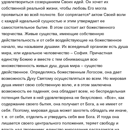
удовлетвориться созерцанием Своих идей. Он хочет их
собственной реальной жизни, чтобы любовь Его могла
проявиться во всей полноте. Бог сопрягается* актом Своей воли
с каждой идеальной сущностью и этим утверждает ее
самостоятельное бытие. В этом состоит акт божественного
творчества. Живые существа, имеющие собственную
действительность и от себя воздействующие на божественное
начало, мы называем душами. Их всеединый организм есть душа
мира, или идеальное человечество – София. Причастная
единству Божию и вместе с тем обнимающая всю
множественность живых душ, душа мира – существо
двойственное. Определяясь божественным Логосом, она дает
возможность Духу Святому осуществляться во всем. Но мировая
душа имеет свою собственную волю, и в этом заключена
возможность ее падения; она обладает всем, но беспредельная
потенция бытия в ней удовлетворена не безусловно. «Все», как
содержание своего бытия, она получает от Бога, а не имеет от
себя. Поэтому, мировая душа может захотеть обладать им иначе,
т. е. от себя, отделить и утвердить себя вне Бога. И тогда она
лишается своего центрального положения, теряет свободу и
власть над творением; единство мироздания распадается на