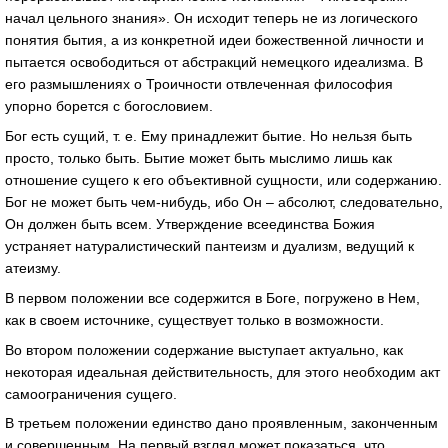
начал цельного знания». Он исходит теперь не из логического
понятия бытия, а из конкретной идеи божественной личности и
пытается освободиться от абстракций немецкого идеализма. В
его размышлениях о Троичности отвлеченная философия
упорно борется с богословием.
Бог есть сущий, т. е. Ему принадлежит бытие. Но нельзя быть
просто, только быть. Бытие может быть мыслимо лишь как
отношение сущего к его объективной сущности, или содержанию.
Бог не может быть чем-нибудь, ибо Он – абсолют, следовательно,
Он должен быть всем. Утверждение всеединства Божия
устраняет натуралистический пантеизм и дуализм, ведущий к
атеизму.
В первом положении все содержится в Боге, погружено в Нем,
как в своем источнике, существует только в возможности.
Во втором положении содержание выступает актуально, как
некоторая идеальная действительность, для этого необходим акт
самоограничения сущего.
В третьем положении единство дано проявленным, законченным
и совершенным. На первый взгляд может показаться, что