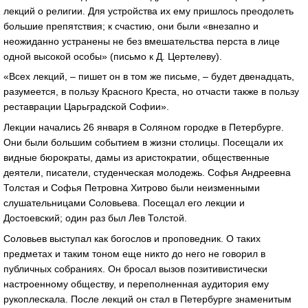
лекций о религии. Для устройства их ему пришлось преодолеть
большие препятствия; к счастию, они были «внезапно и
неожиданно устранены не без вмешательства перста в лице
одной высокой особы» (письмо к Д. Цертелеву).
«Всех лекций, – пишет он в том же письме, – будет двенадцать,
разумеется, в пользу Красного Креста, но отчасти также в пользу
реставрации Царьградской Софии».
Лекции начались 26 января в Соляном городке в Петербурге.
Они были большим событием в жизни столицы. Посещали их
видные бюрократы, дамы из аристократии, общественные
деятели, писатели, студенческая молодежь. Софья Андреевна
Толстая и Софья Петровна Хитрово были неизменными
слушательницами Соловьева. Посещал его лекции и
Достоевский; один раз был Лев Толстой.
Соловьев выступал как богослов и проповедник. О таких
предметах и таким тоном еще никто до него не говорил в
публичных собраниях. Он бросал вызов позитивистически
настроенному обществу, и переполненная аудитория ему
рукоплескала. После лекций он стал в Петербурге знаменитым