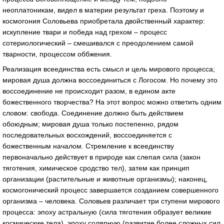
неоплатоникам, видел в материи результат греха. Поэтому и
космогония Соловьева приобретала двойственный характер:
искупление твари и победа над грехом – процесс
сотериологический – смешивался с преодолением самой
тварности, процессом оббжения.
Реализация всеединства есть смысл и цель мирового процесса;
мировая душа должна воссоединиться с Логосом. Но почему это
воссоединение не происходит разом, в едином акте
божественного творчества? На этот вопрос можно ответить одним
словом: свобода. Соединение должно быть действием
обоюдным; мировая душа только постепенно, рядом
последовательных восхождений, воссоединяется с
божественным началом. Стремление к всеединству
первоначально действует в природе как слепая сила (закон
тяготения, химическое сродство тел), затем как принцип
организации (растительные и животные организмы); наконец,
космогонический процесс завершается созданием совершенного
организма – человека. Соловьев различает три ступени мирового
процесса: эпоху астральную (сила тяготения образует великие
космические тела), эпоху солярную (развитие более сложных сил