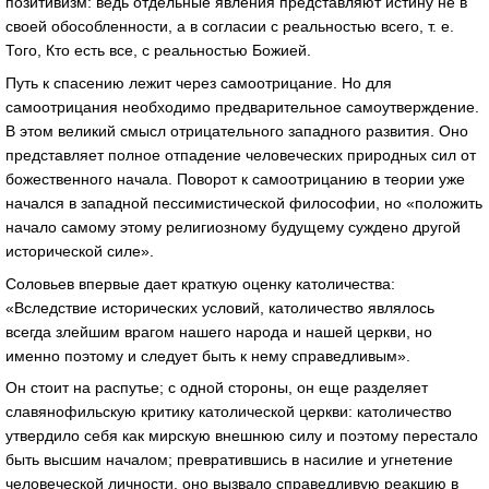
позитивизм: ведь отдельные явления представляют истину не в
своей обособленности, а в согласии с реальностью всего, т. е.
Того, Кто есть все, с реальностью Божией.
Путь к спасению лежит через самоотрицание. Но для
самоотрицания необходимо предварительное самоутверждение.
В этом великий смысл отрицательного западного развития. Оно
представляет полное отпадение человеческих природных сил от
божественного начала. Поворот к самоотрицанию в теории уже
начался в западной пессимистической философии, но «положить
начало самому этому религиозному будущему суждено другой
исторической силе».
Соловьев впервые дает краткую оценку католичества:
«Вследствие исторических условий, католичество являлось
всегда злейшим врагом нашего народа и нашей церкви, но
именно поэтому и следует быть к нему справедливым».
Он стоит на распутье; с одной стороны, он еще разделяет
славянофильскую критику католической церкви: католичество
утвердило себя как мирскую внешнюю силу и поэтому перестало
быть высшим началом; превратившись в насилие и угнетение
человеческой личности, оно вызвало справедливую реакцию в