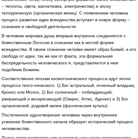
– теплоты, света, магнетизма, электричества) и эпоху
теллурическую (органическая жизнь). С появлением человека
процесс развития идеи всеединства вступает в новую форму –
сознания и свободной деятельности.
В человеке мировая душа впервые внутренне соединяется с
божественным Логосом в сознании как в чистой форме
всеединства. В своем сознании человек имеет образ Божий, а его
свобода от идеи, так же как от факта, эта формальная
беспредельность человеческого я, представляется в нем
подобием Божиим.
Соответственно эпохам космогонического процесса идут эпохи
процесса теого-нического. 1) Бог астральный, огненный владыка,
Кронос или Молох, 2) Бог солнечный – побеждающий,
умирающий и воскресающий (Озирис, Аттис, Адонис) и 3) Бог
органической, родовой жизни (фаллические культы).
Постепенное одухотворение человека через внутреннее
усвоение божественного начала образует исторический процесс
человечества.
Далее автор повторяет уже знакомую нам схему исторического