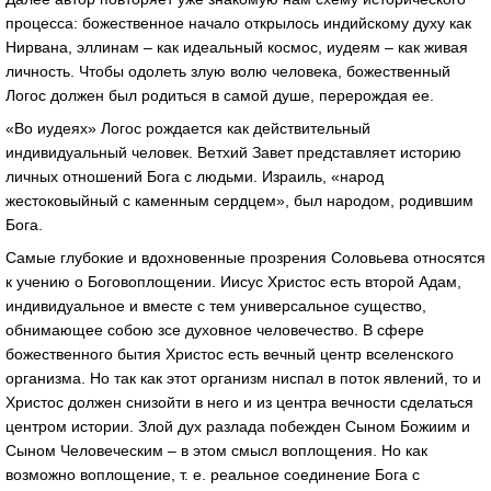
процесса: божественное начало открылось индийскому духу как
Нирвана, эллинам – как идеальный космос, иудеям – как живая
личность. Чтобы одолеть злую волю человека, божественный
Логос должен был родиться в самой душе, перерождая ее.
«Во иудеях» Логос рождается как действительный
индивидуальный человек. Ветхий Завет представляет историю
личных отношений Бога с людьми. Израиль, «народ
жестоковыйный с каменным сердцем», был народом, родившим
Бога.
Самые глубокие и вдохновенные прозрения Соловьева относятся
к учению о Боговоплощении. Иисус Христос есть второй Адам,
индивидуальное и вместе с тем универсальное существо,
обнимающее собою зсе духовное человечество. В сфере
божественного бытия Христос есть вечный центр вселенского
организма. Но так как этот организм ниспал в поток явлений, то и
Христос должен снизойти в него и из центра вечности сделаться
центром истории. Злой дух разлада побежден Сыном Божиим и
Сыном Человеческим – в этом смысл воплощения. Но как
возможно воплощение, т. е. реальное соединение Бога с