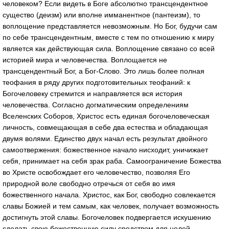
человеком? Если видеть в Боге абсолютно трансцендентное
существо (деизм) или вполне имманентное (пантеизм), то
воплощение представляется невозможным. Но Бог, будучи сам
по себе трансцендентным, вместе с тем по отношению к миру
является как действующая сила. Воплощение связано со всей
историей мира и человечества. Воплощается не
трансцендентный Бог, а Бог-Слово. Это лишь более полная
теофания в ряду других подготовительных теофаний: к
Богочеловеку стремится и направляется вся история
человечества. Согласно догматическим определениям
Вселенских Соборов, Христос есть единая богочеловеческая
личность, совмещающая в себе два естества и обладающая
двумя волями. Единство двух начал есть результат двойного
самоотвержения: божественное начало нисходит, уничижает
себя, принимает на себя зрак раба. Самоограничение Божества
во Христе освобождает его человечество, позволяя Его
природной воле свободно отречься от себя во имя
божественного начала. Христос, как Бог, свободно совлекается
славы Божией и тем самым, как человек, получает возможность
достигнуть этой славы. Богочеловек подвергается искушению
сделать свою божественную силу средством для целей,