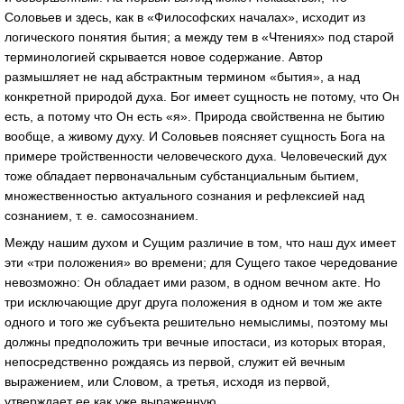
Соловьев и здесь, как в «Философских началах», исходит из
логического понятия бытия; а между тем в «Чтениях» под старой
терминологией скрывается новое содержание. Автор
размышляет не над абстрактным термином «бытия», а над
конкретной природой духа. Бог имеет сущность не потому, что Он
есть, а потому что Он есть «я». Природа свойственна не бытию
вообще, а живому духу. И Соловьев поясняет сущность Бога на
примере тройственности человеческого духа. Человеческий дух
тоже обладает первоначальным субстанциальным бытием,
множественностью актуального сознания и рефлексией над
сознанием, т. е. самосознанием.
Между нашим духом и Сущим различие в том, что наш дух имеет
эти «три положения» во времени; для Сущего такое чередование
невозможно: Он обладает ими разом, в одном вечном акте. Но
три исключающие друг друга положения в одном и том же акте
одного и того же субъекта решительно немыслимы, поэтому мы
должны предположить три вечные ипостаси, из которых вторая,
непосредственно рождаясь из первой, служит ей вечным
выражением, или Словом, а третья, исходя из первой,
утверждает ее как уже выраженную.