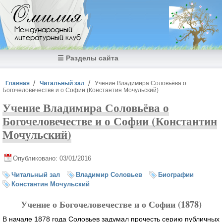
Перейти к основному содержанию
Омилия
Международный
литературный клуб
☰ Разделы сайта
Вы здесь
Главная
Читальный зал
Учение Владимира Соловьёва о
Богочеловечестве и о Софии (Константин Мочульский)
Учение Владимира Соловьёва о
Богочеловечестве и о Софии (Константин
Мочульский)
Опубликовано: 03/01/2016
Читальный зал
Владимир Соловьев
Биографии
Константин Мочульский
Учение о Богочеловечестве и о Софии (1878)
В начале 1878 года Соловьев задумал прочесть серию публичных