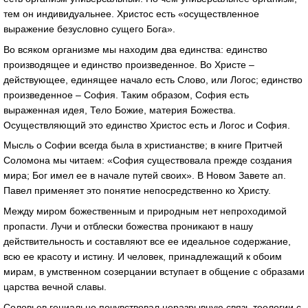
тем он индивидуальнее. Христос есть «осуществленное
выражение безусловно сущего Бога».
Во всяком организме мы находим два единства: единство
производящее и единство произведенное. Во Христе –
действующее, единящее начало есть Слово, или Логос; единство
произведенное – София. Таким образом, София есть
выраженная идея, Тело Божие, материя Божества.
Осуществляющий это единство Христос есть и Логос и София.
Мысль о Софии всегда была в христианстве; в книге Притчей
Соломона мы читаем: «София существовала прежде создания
мира; Бог имел ее в начале путей своих». В Новом Завете ап.
Павел применяет это понятие непосредственно ко Христу.
Между миром божественным и природным нет непроходимой
пропасти. Лучи и отблески божества проникают в нашу
действительность и составляют все ее идеальное содержание,
всю ее красоту и истину. И человек, принадлежащий к обоим
мирам, в умственном созерцании вступает в общение с образами
царства вечной славы.
Соловьев гениально почувствовал неразрывную связь теологии с