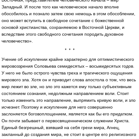
Западный. И после того как человеческое начало вполне
обособилось и познало затем свою немощь в этом обособлении,
оно может вступить в свободное сочетание с божественной
основой христианства, сохраняемою в Восточной Церкви, и
вследствие этого свободного сочетания породить духовное
человечество».
* * *
Учение об искуплении крайне характерно для оптимистического
мировоззрения Соловьева семидесятых – восьмидесятых годов.
У него не было острого чувства греха и трагического ощущения
мирового зла. Хотя он и приводит слова апостола о том, что весь
мир лежит во зле, но зло это кажется ему только субъективным
состоянием сознания, недолжным направлением воли. Стоит
только изменить это направление, выпрямить кривую воли, и зло
исчезнет. Поэтому и искупление для него совершенно
заслоняется боговоплощением, является как бы его придатком.
Он почти забывает о первосвященническом служении Христа.
Единый безгрешный, взявший на себя грехи мира, Агнец,
закланный до создания мира, не стоит в центре его религиозного