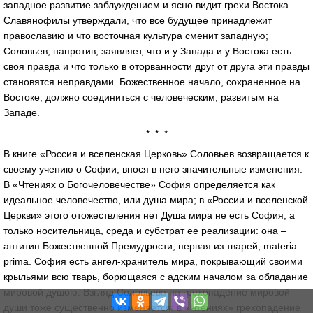
западное развитие заблуждением и ясно видит грехи Востока.
Славянофилы утверждали, что все будущее принадлежит
православию и что восточная культура сменит западную;
Соловьев, напротив, заявляет, что и у Запада и у Востока есть
своя правда и что только в оторванности друг от друга эти правды
становятся неправдами. Божественное начало, сохраненное на
Востоке, должно соединиться с человеческим, развитым на
Западе.
* * *
В книге «Россия и вселенская Церковь» Соловьев возвращается к
своему учению о Софии, внося в него значительные изменения.
В «Чтениях о Богочеловечестве» София определяется как
идеальное человечество, или душа мира; в «России и вселенской
Церкви» этого отожествления нет Душа мира не есть София, а
только носительница, среда и субстрат ее реализации: она –
антитип Божественной Премудрости, первая из тварей, materia
prima. София есть ангел-хранитель мира, покрывающий своими
крыльями всю тварь, борющаяся с адским началом за обладание
мировой душою. Взгляд Соловьева на грехопадение мировой
души тоже существенно изменяется: в «Чтениях» грехопадение