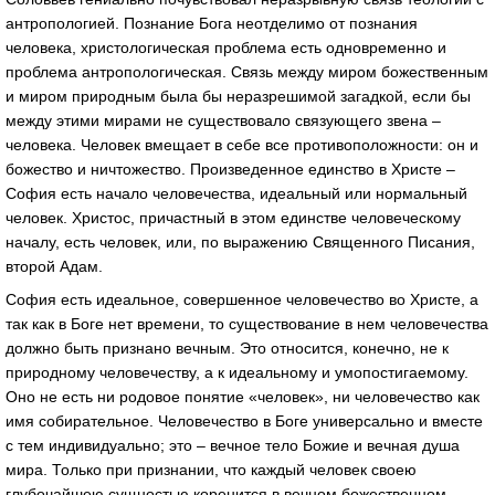
антропологией. Познание Бога неотделимо от познания
человека, христологическая проблема есть одновременно и
проблема антропологическая. Связь между миром божественным
и миром природным была бы неразрешимой загадкой, если бы
между этими мирами не существовало связующего звена –
человека. Человек вмещает в себе все противоположности: он и
божество и ничтожество. Произведенное единство в Христе –
София есть начало человечества, идеальный или нормальный
человек. Христос, причастный в этом единстве человеческому
началу, есть человек, или, по выражению Священного Писания,
второй Адам.
София есть идеальное, совершенное человечество во Христе, а
так как в Боге нет времени, то существование в нем человечества
должно быть признано вечным. Это относится, конечно, не к
природному человечеству, а к идеальному и умопостигаемому.
Оно не есть ни родовое понятие «человек», ни человечество как
имя собирательное. Человечество в Боге универсально и вместе
с тем индивидуально; это – вечное тело Божие и вечная душа
мира. Только при признании, что каждый человек своею
глубочайшею сущностью коренится в вечном божественном