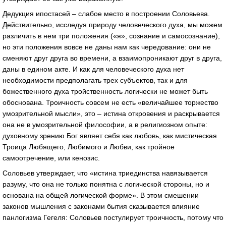
Дедукция ипостасей – слабое место в построении Соловьева.
Действительно, исследуя природу человеческого духа, мы можем
различить в нем три положения («я», сознание и самосознание),
но эти положения вовсе не даны нам как чередование: они не
сменяют друг друга во времени, а взаимопроникают друг в друга,
даны в едином акте. И как для человеческого духа нет
необходимости предполагать трех субъектов, так и для
божественного духа тройственность логически не может быть
обоснована. Троичность совсем не есть «величайшее торжество
умозрительной мысли», это – истина откровения и раскрывается
она не в умозрительной философии, а в религиозном опыте:
духовному зрению Бог являет себя как любовь, как мистическая
Троица Любящего, Любимого и Любви, как тройное
самоотречение, или кенозис.
Соловьев утверждает, что «истина триединства навязывается
разуму, что она не только понятна с логической стороны, но и
основана на общей логической форме». В этом смешении
законов мышления с законами бытия сказывается влияние
панлогизма Гегеля: Соловьев постулирует троичность, потому что