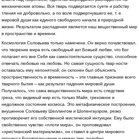
механические атомы. Вся тварь подвергается суете и рабству
тления не добровольно, а по воле подвергнувшего ее, т. е.
мировой души как единого свободного начала в природной
жизни. Результатом распадения является наш вещественный мир
в пространстве и времени.
Космология Соловьева только намечена. Он верно почувствовал,
что творение мира есть свободный акт Божьей любви, что Бог
полагает его вне Себя как самостоятельное существо, способное
отвечать любовью на любовь. Но самая сущность твар-ности
оставалась ему непонятной; он склонен был объяснять
пространственность и временность – эти главные признаки всего
тварного бытия – как результат падения мировой души.
Получалось, что сама вещественность мира есть следствие
греха, что видимый мир есть только Майя, греховное и
недолжное состояние космоса. Это метафизическое построение,
внушенное Соловьеву Шеллингом и Шопенгауэром, резко
противоречит его собственной мистической интуиции. Ему было
свойственно чувство «плоти мира», он проповедовал
«христианский материализм», он ставил в центре мирового
процесса Боговоплощение и между тем, подобно