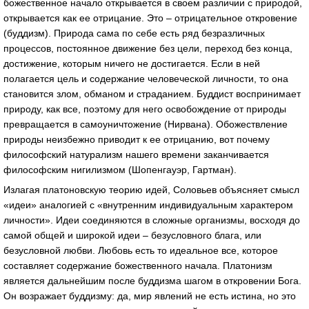
божественное начало открывается в своем различии с природой,
открывается как ее отрицание. Это – отрицательное откровение
(буддизм). Природа сама по себе есть ряд безразличных
процессов, постоянное движение без цели, переход без конца,
достижение, которым ничего не достигается. Если в ней
полагается цель и содержание человеческой личности, то она
становится злом, обманом и страданием. Буддист воспринимает
природу, как все, поэтому для него освобождение от природы
превращается в самоуничтожение (Нирвана). Обожествление
природы неизбежно приводит к ее отрицанию, вот почему
философский натурализм нашего времени заканчивается
философским нигилизмом (Шопенгауэр, Гартман).
Излагая платоновскую теорию идей, Соловьев объясняет смысл
«идеи» аналогией с «внутренним индивидуальным характером
личности». Идеи соединяются в сложные организмы, восходя до
самой общей и широкой идеи – безусловного блага, или
безусловной любви. Любовь есть то идеальное все, которое
составляет содержание божественного начала. Платонизм
является дальнейшим после буддизма шагом в откровении Бога.
Он возражает буддизму: да, мир явлений не есть истина, но это