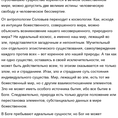
мире, можно допустить две великие истины: человеческую
свободу и человеческое бессмертие.
От антропологии Соловьев переходит к космологии. Как, исходя
из интуиции божественного, совершенного мира, можно
объяснить возникновение нашего несовершенного, природного
мира? Не идеальный космос, а именно наш мир, лежащий во
зле, представляется загадочным и непонятным. Мучительный
сон отдельного эгоистического существования, самоутверждение
каждого против всех – вот коренное зло нашей природы. А так как
ни одно существо, оставаясь в своей исключительности, не
может быть действительно всем, то эгоизм оказывается не только
злом, но и страданием. Итак, зло и страдание суть состояния
индивидуального существа. Мир, лежащий во зле, есть тот же
божественный мир, но с другим взаимоотношением элементов.
Зло не может иметь особого источника бытия, ибо все бытие в
Боге. Следовательно, природа есть только другое положение или
перестановка элементов, субстанциально данных в мире
божественном.
В Боге пребывают идеальные сущности; но Бог не может