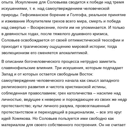
опыта. Искупление для Соловьева сводится к победе над тремя
искушениями, т. е. над самоутверждением человеческой
природы. Гефсиманское борение и Голгофа, реальное принятие
и изживание Искупителем грехов всего мира, смерть и победа
над смертью – Воскресение, почти им не упоминается. И только
в девяностых годах, после тяжелого душевного кризиса,
Соловьев освобождается от своей оптимистической теософии и
приходит к трагическому ощущению мировой истории; тогда
эволюционизм его сменяется апокалиптикой.
В описании богочеловеческого процесса нетрудно заметить
славянофильские влияния. Три искушения, которым подпадает
Запад и от которых остается свободным Восток:
самоутверждение человеческого начала как смысл западного
религиозного развития и чистота христианской истины,
соблюденная православием; грех католичества – насилие над
личностью, ведущее к неверию и порождающее из своих же недр
протестантство; культ личного разума, провозглашенный
протестантством и переходящий в рационализм, – все это круг
идей Хомякова. Но Соловьев пользуется ими свободно как
материалом для своего собственного построения. Он не считает