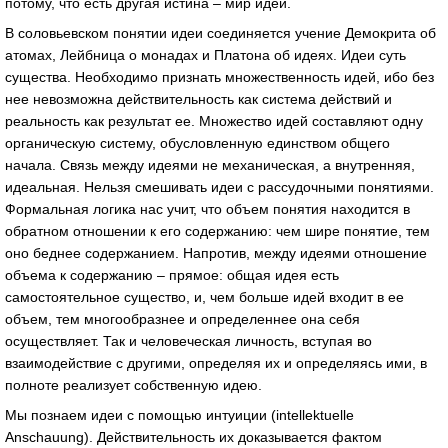
потому, что есть другая истина – мир идей.
В соловьевском понятии идеи соединяется учение Демокрита об
атомах, Лейбница о монадах и Платона об идеях. Идеи суть
существа. Необходимо признать множественность идей, ибо без
нее невозможна действительность как система действий и
реальность как результат ее. Множество идей составляют одну
органическую систему, обусловленную единством общего
начала. Связь между идеями не механическая, а внутренняя,
идеальная. Нельзя смешивать идеи с рассудочными понятиями.
Формальная логика нас учит, что объем понятия находится в
обратном отношении к его содержанию: чем шире понятие, тем
оно беднее содержанием. Напротив, между идеями отношение
объема к содержанию – прямое: общая идея есть
самостоятельное существо, и, чем больше идей входит в ее
объем, тем многообразнее и определеннее она себя
осуществляет. Так и человеческая личность, вступая во
взаимодействие с другими, определяя их и определяясь ими, в
полноте реализует собственную идею.
Мы познаем идеи с помощью интуиции (intellektuelle
Anschauung). Действительность их доказывается фактом