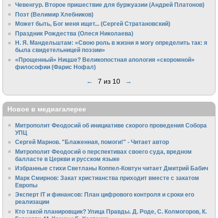
Чевенгур. Второе пришествие для буржуазии (Андрей Платонов)
Поэт (Велимир Хлебников)
Может быть, Бог меня ищет... (Сергей Стратановский)
Праздник Рождества (Олеся Николаева)
Н. Я. Мандельштам: «Свою pоль в жизни я могу опpеделить так: я
была свидетельницей поэзии»
«Прощенный» Ницше? Великопостная апология «скоромной»
философии (Фарис Нофал)
←
7 из 10
→
Новое в медиагалерее
Митрополит Феодосий об инициативе скорого проведения Собора
УПЦ
Сергей Марнов. "Блаженная, помоги!" - Читает автор
Митрополит Феодосий о перспективах своего суда, вредном
балласте в Церкви и русском языке
Избранные стихи Светланы Коппел-Ковтун читает Дмитрий Бабич
Марк Смирнов: Закат христианства приходит вместе с закатом
Европы
Эксперт IT и финансов: План цифрового контроля и сроки его
реализации
Кто такой планировщик? Улица Правды. Д. Роде, С. Колмогоров, К.