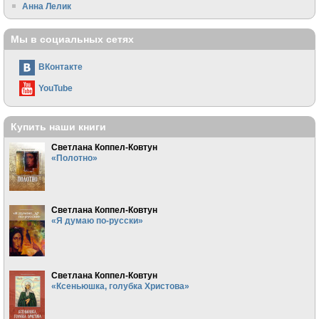
Анна Лелик
Мы в социальных сетях
ВКонтакте
YouTube
Купить наши книги
Светлана Коппел-Ковтун
«Полотно»
Светлана Коппел-Ковтун
«Я думаю по-русски»
Светлана Коппел-Ковтун
«Ксеньюшка, голубка Христова»