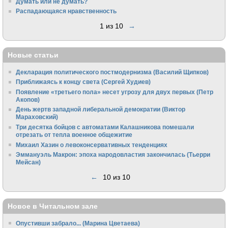
Думать или не думать?
Распадающаяся нравственность
1 из 10
→
Новые статьи
Декларация политического постмодернизма (Василий Щипков)
Приближаясь к концу света (Сергей Худиев)
Появление «третьего пола» несет угрозу для двух первых (Петр
Акопов)
День жертв западной либеральной демократии (Виктор
Мараховский)
Три десятка бойцов с автоматами Калашникова помешали
отрезать от тепла военное общежитие
Михаил Хазин о левоконсервативных тенденциях
Эммануэль Макрон: эпоха народовластия закончилась (Тьерри
Мейсан)
←
10 из 10
Новое в Читальном зале
Опустивши забрало... (Марина Цветаева)