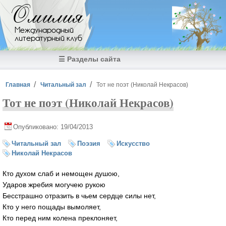
Перейти к основному содержанию
Омилия
Международный
литературный клуб
☰ Разделы сайта
Вы здесь
Главная
Читальный зал
Тот не поэт (Николай Некрасов)
Тот не поэт (Николай Некрасов)
Опубликовано: 19/04/2013
Читальный зал
Поэзия
Искусство
Николай Некрасов
Кто духом слаб и немощен душою,
Ударов жребия могучею рукою
Бесстрашно отразить в чьем сердце силы нет,
Кто у него пощады вымоляет,
Кто перед ним колена преклоняет,