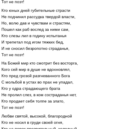
Тот не поэт!
Кто юных дней губительные страсти
Не подчинил рассудка твердой власти,
Но, волю дав и чувствам и страстям,
Пошел как раб вослед за ними сам,
Кто слезы лил в годину испытанья
И трепетал под игом тяжких бед,
И не сносил безропотно страданья,
Тот не поэт!
На Божий мир кто смотрит без восторга,
Кого сей мир в душе не вдохновлял,
Кто пред грозой разгневанного Бога
С мольбой в устах во прах не упадал,
Кто у одра страдающего брата
Не пролил слез, в ком состраданья нет,
Кто продает себя толпе за злато,
Тот не поэт!
Любви святой, высокой, благородной
Кто не носил в груди своей огня,
Кто на порок презрительный, холодный