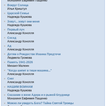
Монахиня Евфимия Пащенко
Вокруг Солнца
Илья Криштул
Царской Семье
Надежда Кушкова
Зовут... зовут они меня
Надежда Кушкова
Первый луч
Александр Конопля
Сосед
Александр Конопля
Ад
Александр Конопля
Детям о Рождестве Иоанна Предтечи
Людмила Громова
Память 1941-2026
Михаил Малеин
"Когда шипит в тиши машина..."
Александр Конопля
Снег
Александр Конопля
НАШИМ ВОИНАМ
Надежда Кушкова
Сказание о жене Адера и о рыжей блуднице
Монахиня Евфимия Пащенко
Можно ли увидеть Бога? Тайна Святой Троицы