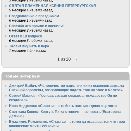
5 месяцев 2 недели
назад
СВЯТАЯ БЛАЖЕННАЯ КСЕНИЯ ПЕТЕРБУРГСКАЯ
5 месяцев 4 недели
назад
Поздравление с праздником
6 месяцев 1 неделя
назад
Спасибо что прочли и оценили!
6 месяцев 2 недели
назад
Ответ к 18 вопросу
6 месяцев 3 недели
назад
Талант внушать и вера
7 месяцев 4 дня
назад
1 из 20
→
Новые интервью
Дмитрий Бабич: «Человечество надело очки из осколков зеркала
Снежной Королевы, позволяющие видеть только злое и мелкое»
Сергей Марнов: «Господь создал семью, а государство Он не
создавал»
Инна Андреева: «Счастье – это быть частью единого целого»
Светлана Коппел-Ковтун: Точка стояния — вечность (Екатерина
Демина)
Владимир Романенко: «Счастье – это когда оказывается что твои
юношеские мечты сбылись»