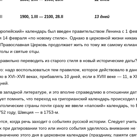
II
1900, 1.III —
2100, 28.II
13
дней
вропейский» календарь был введен правительством Ленина с 1 фев
ся 14 февраля «по новому стилю». Однако в церковной жизни ника
 Православная Церковь продолжает жить по тому же самому юлиа
толы и святые отцы.
правильно переводить из старого стиля в новый исторические даты
то: надо воспользоваться тем правилом, которое действовало в да
 в XVI–XVII веках, прибавлять 10 дней, если в XVIII веке — 11, в X
дней.
 в западной литературе, и это вполне справедливо в отношении да
ует помнить, что переход на григорианский календарь происходил 
католические страны почти сразу же ввели «папский» календарь, то
752 году, Швеция — в 1753-м.
ся, когда речь заходит о событиях русской истории. Следует учиты
х при датировании того или иного события уделялось внимание не 
значению этого дня в церковном календаре (празднику, памяти свя