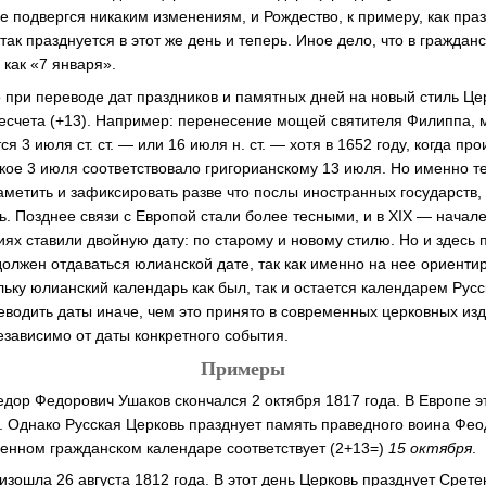
е подвергся никаким изменениям, и Рождество, к примеру, как пра
 так празднуется в этот же день и теперь. Иное дело, что в гражда
 как «7 января».
 при переводе дат праздников и памятных дней на новый стиль Це
есчета (+13). Например: перенесение мощей святителя Филиппа, 
я 3 июля ст. ст. — или 16 июля н. ст. — хотя в 1652 году, когда пр
ое 3 июля соответствовало григорианскому 13 июля. Но именно те
заметить и зафиксировать разве что послы иностранных государств
ь. Позднее связи с Европой стали более тесными, и в XIX — начале
ях ставили двойную дату: по старому и новому стилю. Но и здесь 
должен отдаваться юлианской дате, так как именно на нее ориенти
ьку юлианский календарь как был, так и остается календарем Русс
еводить даты иначе, чем это принято в современных церковных изд
езависимо от даты конкретного события.
Примеры
дор Федорович Ушаков скончался 2 октября 1817 года. В Европе э
. Однако Русская Церковь празднует память праведного воина Фе
еменном гражданском календаре соответствует (2+13=)
15 октября
.
изошла 26 августа 1812 года. В этот день Церковь празднует Срет