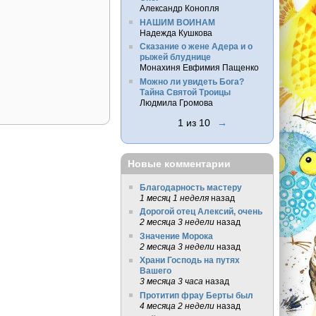
Александр Конопля
НАШИМ ВОИНАМ
Надежда Кушкова
Сказание о жене Адера и о
рыжей блуднице
Монахиня Евфимия Пащенко
Можно ли увидеть Бога?
Тайна Святой Троицы
Людмила Громова
1 из 10
→
Новые комментарии
Благодарность мастеру
1 месяц 1 неделя
назад
Дорогой отец Алексий, очень
2 месяца 3 недели
назад
Значение Морока
2 месяца 3 недели
назад
Храни Господь на путях
Вашего
3 месяца 3 часа
назад
Протитип фрау Берты был
4 месяца 2 недели
назад