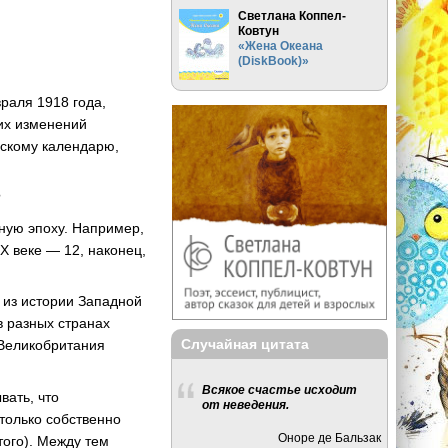
Светлана Коппел-
Ковтун
«Жена Океана
(DiskBook)»
раля 1918 года,
ких изменений
нскому календарю,
?
нную эпоху. Например,
IX веке — 12, наконец,
т из истории Западной
в разных странах
Случайная цитата
 Великобритания
Всякое счастье исходит
вать, что
от неведения.
только собственно
Оноре де Бальзак
того). Между тем