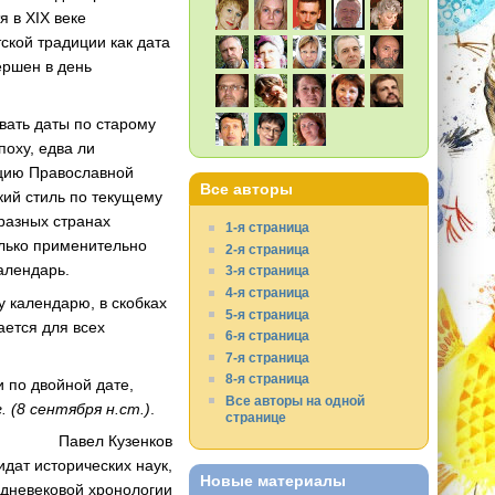
 в XIX веке
тской традиции как дата
ершен в день
вать даты по старому
оху, едва ли
ицию Православной
Все авторы
кий стиль по текущему
 разных странах
1-я страница
олько применительно
2-я страница
алендарь.
3-я страница
4-я страница
у календарю, в скобках
5-я страница
ается для всех
6-я страница
7-я страница
8-я страница
 по двойной дате,
Все авторы на одной
. (8 сентября н.ст.)
.
странице
Павел Кузенков
идат исторических наук,
Новые материалы
едневековой хронологии