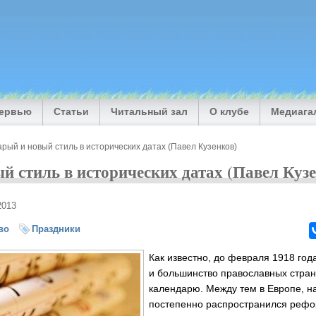
тервью
Статьи
Читальный зал
О клубе
Медиага
рый и новый стиль в исторических датах (Павел Кузенков)
й стиль в исторических датах (Павел Куз
2013
во
Праздники
Как известно, до февраля 1918 года
и большинство православных стран
календарю. Между тем в Европе, на
постепенно распространился реф