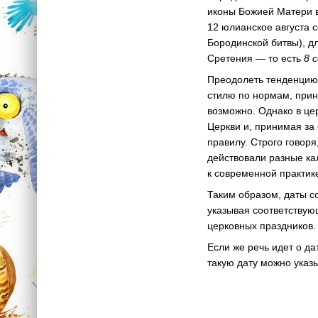
иконы Божией Матери в
12 юлианское августа 
Бородинской битвы), д
Сретения — то есть
8 
Преодолеть тенденцию,
стилю по нормам, прин
возможно. Однако в це
Церкви и, принимая за
правилу. Строго говоря
действовали разные ка
к современной практик
Таким образом, даты с
указывая соответствую
церковных праздников
Если же речь идет о д
такую дату можно указ