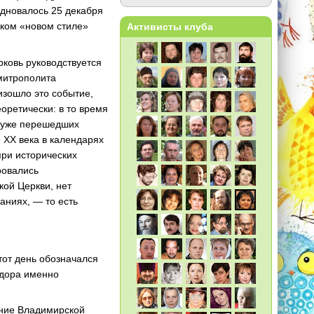
здновалось 25 декабря
нском «новом стиле»
Активисты клуба
рковь руководствуется
митрополита
оизошло это событие,
оретически: в то время
, уже перешедших
 XX века в календарях
при исторических
ровались
кой Церкви, нет
аниях, — то есть
тот день обозначался
одора именно
ение Владимирской