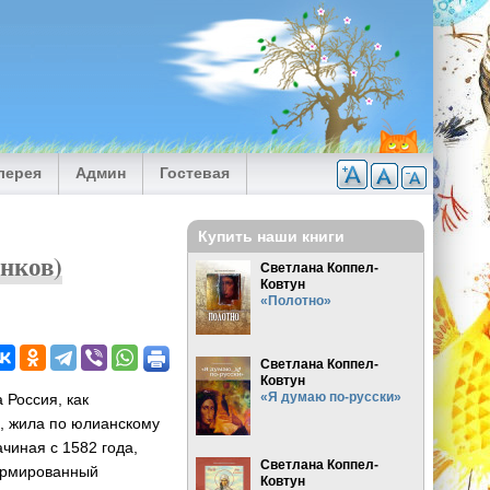
лерея
Админ
Гостевая
Купить наши книги
енков)
Светлана Коппел-
Ковтун
«Полотно»
Светлана Коппел-
Ковтун
«Я думаю по-русски»
 Россия, как
, жила по юлианскому
чиная с 1582 года,
Светлана Коппел-
ормированный
Ковтун