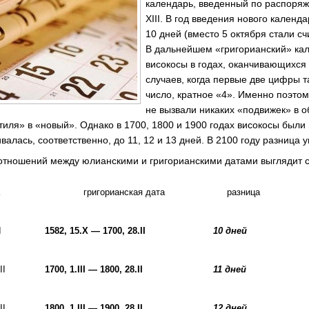
календарь, введенный по распоря
XIII. В год введения нового кален
10 дней (вместо 5 октября стали сч
В дальнейшем «григорианский» ка
високосы в годах, оканчивающихся 
случаев, когда первые две цифры т
число, кратное «4». Именно поэтом
не вызвали никаких «подвижек» в 
стиля» в «новый». Однако в 1700, 1800 и 1900 годах високосы был
алась, соответственно, до 11, 12 и 13 дней. В 2100 году разница у
оотношений между юлианскими и григорианскими датами выглядит
а
григорианская дата
разница
I
1582, 15.X —
1700, 28.II
10
дней
II
1700, 1.III —
1800, 28.II
11
дней
II
1800, 1.III —
1900, 28.II
12
дней