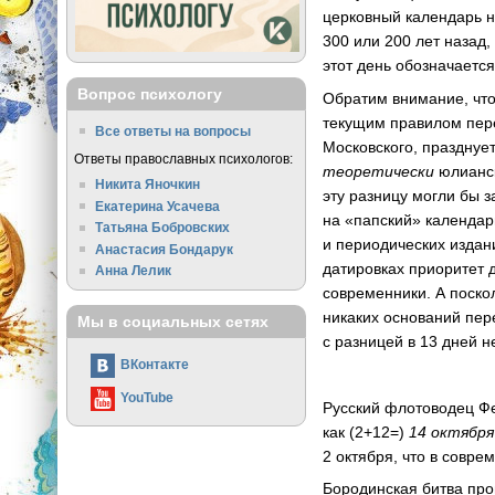
церковный календарь н
300 или 200 лет назад,
этот день обозначается
Вопрос психологу
Обратим внимание, что
текущим правилом пер
Все ответы на вопросы
Московского, празднуетс
Ответы православных психологов:
теоретически
юлианск
Никита Яночкин
эту разницу могли бы 
Екатерина Усачева
на «папский» календар
Татьяна Бобровских
и периодических издани
Анастасия Бондарук
датировках приоритет 
Анна Лелик
современники. А поскол
никаких оснований пер
Мы в социальных сетях
с разницей в 13 дней н
ВКонтакте
YouTube
Русский флотоводец Фе
как (2+12=)
14 октября
2 октября, что в совр
Бородинская битва про