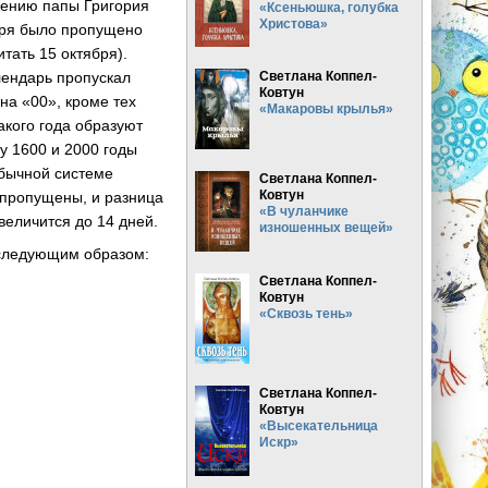
жению папы Григория
«Ксеньюшка, голубка
Христова»
даря было пропущено
итать 15 октября).
лендарь пропускал
Светлана Коппел-
Ковтун
на «00», кроме тех
«Макаровы крылья»
акого года образуют
у 1600 и 2000 годы
обычной системе
Светлана Коппел-
Ковтун
и пропущены, и разница
«В чуланчике
величится до 14 дней.
изношенных вещей»
 следующим образом:
Светлана Коппел-
Ковтун
«Сквозь тень»
Светлана Коппел-
Ковтун
«Высекательница
Искр»