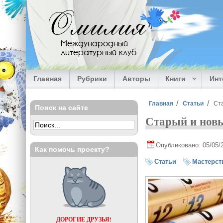
Перейти к основному содержанию
Омилия
Международный
литературный клуб
Главная
Рубрики
Авторы
Книги
Ин
Вы здесь
Главная
Статьи
Ста
Поиск на сайте
Старый и новы
Опубликовано: 05/05/
Как помочь проекту?
Статьи
Мастерст
ДОРОГИЕ ДРУЗЬЯ!