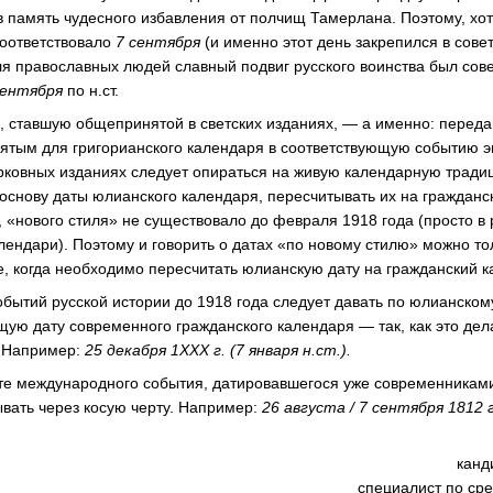
 память чудесного избавления от полчищ Тамерлана. Поэтому, хотя
соответствовало
7 сентября
(и именно этот день закрепился в сове
ля православных людей славный подвиг русского воинства был сов
сентября
по н.ст.
 ставшую общепринятой в светских изданиях, — а именно: переда
ятым для григорианского календаря в соответствующую событию эп
рковных изданиях следует опираться на живую календарную трад
 основу даты юлианского календаря, пересчитывать их на гражданс
, «нового стиля» не существовало до февраля 1918 года (просто в
лендари). Поэтому и говорить о датах «по новому стилю» можно т
е, когда необходимо пересчитать юлианскую дату на гражданский к
обытий русской истории до 1918 года следует давать по юлианском
щую дату современного гражданского календаря — так, как это дел
. Например:
25 декабря 1XXX г. (7 января н.ст.).
ате международного события, датировавшегося уже современниками
ывать через косую черту. Например:
26 августа / 7 сентября 1812 г
канд
специалист по ср