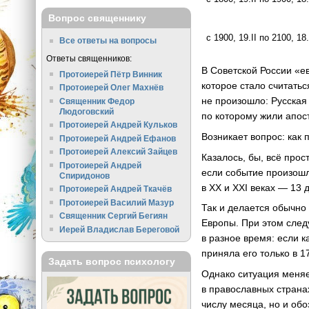
Вопрос священнику
с 1900, 19.II по 2100, 18.
Все ответы на вопросы
Ответы священников:
В Советской России «е
Протоиерей Пётр Винник
которое стало считать
Протоиерей Олег Махнёв
не произошло: Русская
Священник Федор
Людоговский
по которому жили апос
Протоиерей Андрей Кульков
Возникает вопрос: как 
Протоиерей Андрей Ефанов
Протоиерей Алексий Зайцев
Казалось, бы, всё прос
Протоиерей Андрей
если событие произошло
Спиридонов
в XX и XXI веках — 13 
Протоиерей Андрей Ткачёв
Протоиерей Василий Мазур
Так и делается обычно
Священник Сергий Бегиян
Европы. При этом след
Иерей Владислав Береговой
в разное время: если 
приняла его только в 1
Задать вопрос психологу
Однако ситуация меняет
в православных страна
числу месяца, но и обо