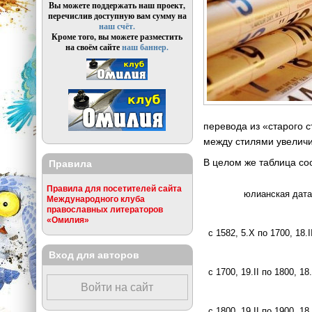
Вы можете поддержать наш проект,
перечислив доступную вам сумму на
наш счёт.
Кроме того, вы можете разместить
на своём сайте
наш баннер.
перевода из «старого 
между стилями увеличив
В целом же таблица с
Правила
Правила для посетителей сайта
юлианская дат
Международного клуба
православных литераторов
«Омилия»
с 1582, 5.X по 1700, 18.I
Вход для авторов
с 1700, 19.II по 1800, 18.
Войти на сайт
с 1800, 19.II по 1900, 18.