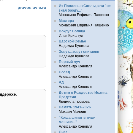
Из Павлов - в Савлы, или "не
pravoslavie.ru
зная броду..."
Монахиня Евфимия Пащенко
Мастера
Монахиня Евфимия Пащенко
Вокруг Солнца
Илья Криштул
Царской Семье
Надежда Кушкова
Зовут... зовут они меня
Надежда Кушкова
Первый луч
Александр Конопля
Сосед
Александр Конопля
Ад
Александр Конопля
Детям о Рождестве Иоанна
ддержке.
Предтечи
Людмила Громова
Память 1941-2026
Михаил Малеин
"Когда шипит в тиши
машина..."
Александр Конопля
Снег