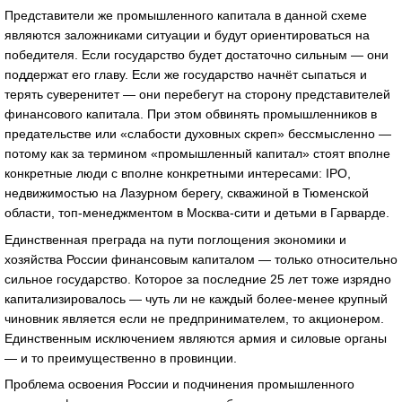
Представители же промышленного капитала в данной схеме
являются заложниками ситуации и будут ориентироваться на
победителя. Если государство будет достаточно сильным — они
поддержат его главу. Если же государство начнёт сыпаться и
терять суверенитет — они перебегут на сторону представителей
финансового капитала. При этом обвинять промышленников в
предательстве или «слабости духовных скреп» бессмысленно —
потому как за термином «промышленный капитал» стоят вполне
конкретные люди с вполне конкретными интересами: IPO,
недвижимостью на Лазурном берегу, скважиной в Тюменской
области, топ-менеджментом в Москва-сити и детьми в Гарварде.
Единственная преграда на пути поглощения экономики и
хозяйства России финансовым капиталом — только относительно
сильное государство. Которое за последние 25 лет тоже изрядно
капитализировалось — чуть ли не каждый более-менее крупный
чиновник является если не предпринимателем, то акционером.
Единственным исключением являются армия и силовые органы
— и то преимущественно в провинции.
Проблема освоения России и подчинения промышленного