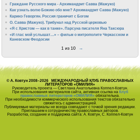
Граждане Русского мира - Архимандрит Савва (Мажуко)
Как узнать волю Божию обо мне? Архимандрит Савва (Мажуко)
Каринэ Геворгян. Россия граничит с Богом
О. Савва (Мажуко). Трибунал над Русской церковью
«Я с Христом — как в танке». Парсуна писателя Яна Таксюра
«И глас мой услышат…» – фильм о митрополите Черкасском и
Каневском Феодосии
1 из 10
→
© А. Ковтун 2008–2026 МЕЖДУНАРОДНЫЙ КЛУБ ПРАВОСЛАВНЫХ
ЛИТЕРАТОРОВ «ОМИЛИЯ»
Руководитель проекта — Светлана Анатольевна Коппел-Ковтун.
При использования материалов сайта, активная ссылка на
Клуб
православных литераторов «ОМИЛИЯ»
обязательна.
При необходимости коммерческого использования текстов обязательно
свяжитесь с администрацией.
Публикуемые материалы не всегда совпадают с точкой зрения редакции.
Приглашаем к сотрудничеству православных авторов.
Разработка, создание и поддержка сайта: А. Ковтун, С. Коппел-Ковтун