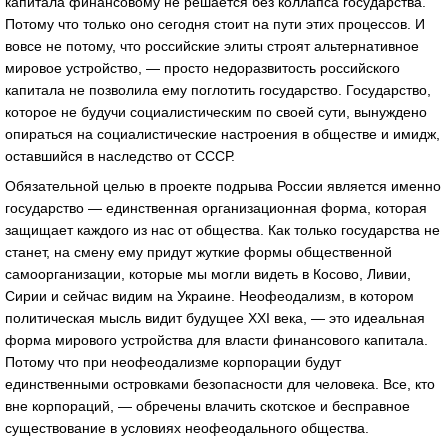
капитала финансовому не решается без коллапса государства.
Потому что только оно сегодня стоит на пути этих процессов. И
вовсе не потому, что российские элиты строят альтернативное
мировое устройство, — просто недоразвитость российского
капитала не позволила ему поглотить государство. Государство,
которое не будучи социалистическим по своей сути, вынуждено
опираться на социалистические настроения в обществе и имидж,
оставшийся в наследство от СССР.
Обязательной целью в проекте подрыва России является именно
государство — единственная организационная форма, которая
защищает каждого из нас от общества. Как только государства не
станет, на смену ему придут жуткие формы общественной
самоорганизации, которые мы могли видеть в Косово, Ливии,
Сирии и сейчас видим на Украине. Неофеодализм, в котором
политическая мысль видит будущее XXI века, — это идеальная
форма мирового устройства для власти финансового капитала.
Потому что при неофеодализме корпорации будут
единственными островками безопасности для человека. Все, кто
вне корпораций, — обречены влачить скотское и бесправное
существование в условиях неофеодального общества.