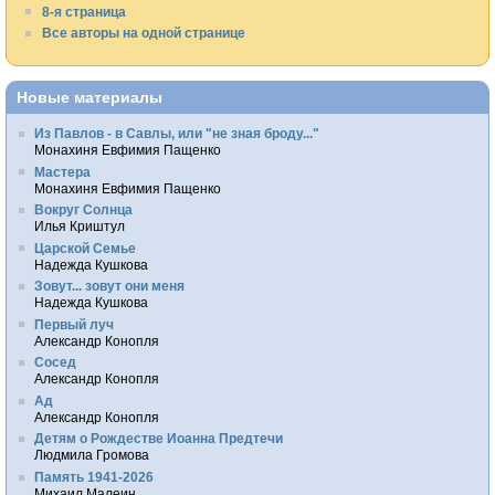
8-я страница
Все авторы на одной странице
Новые материалы
Из Павлов - в Савлы, или "не зная броду..."
Монахиня Евфимия Пащенко
Мастера
Монахиня Евфимия Пащенко
Вокруг Солнца
Илья Криштул
Царской Семье
Надежда Кушкова
Зовут... зовут они меня
Надежда Кушкова
Первый луч
Александр Конопля
Сосед
Александр Конопля
Ад
Александр Конопля
Детям о Рождестве Иоанна Предтечи
Людмила Громова
Память 1941-2026
Михаил Малеин