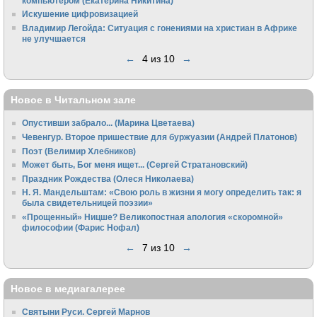
компьютером (Екатерина Никитина)
Искушение цифровизацией
Владимир Легойда: Ситуация с гонениями на христиан в Африке
не улучшается
←
4 из 10
→
Новое в Читальном зале
Опустивши забрало... (Марина Цветаева)
Чевенгур. Второе пришествие для буржуазии (Андрей Платонов)
Поэт (Велимир Хлебников)
Может быть, Бог меня ищет... (Сергей Стратановский)
Праздник Рождества (Олеся Николаева)
Н. Я. Мандельштам: «Свою pоль в жизни я могу опpеделить так: я
была свидетельницей поэзии»
«Прощенный» Ницше? Великопостная апология «скоромной»
философии (Фарис Нофал)
←
7 из 10
→
Новое в медиагалерее
Святыни Руси. Сергей Марнов