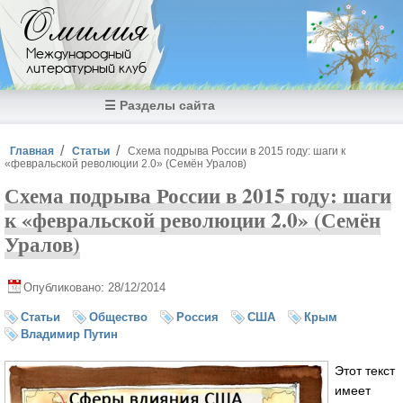
Перейти к основному содержанию
Омилия
Международный
литературный клуб
☰ Разделы сайта
Вы здесь
Главная
Статьи
Схема подрыва России в 2015 году: шаги к
«февральской революции 2.0» (Семён Уралов)
Схема подрыва России в 2015 году: шаги
к «февральской революции 2.0» (Семён
Уралов)
Опубликовано: 28/12/2014
Статьи
Общество
Россия
США
Крым
Владимир Путин
Этот текст
имеет