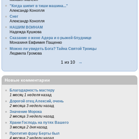
"Когда шипит в тиши машина..."
Александр Конопля
Снег
Александр Конопля
НАШИМ ВОИНАМ
Надежда Кушкова
Сказание о жене Адера и о рыжей блуднице
Монахиня Евфимия Пащенко
Можно ли увидеть Бога? Тайна Святой Троицы
Людмила Громова
1 из 10
→
Новые комментарии
Благодарность мастеру
1 месяц 1 неделя
назад
Дорогой отец Алексий, очень
2 месяца 3 недели
назад
Значение Морока
2 месяца 3 недели
назад
Храни Господь на путях Вашего
3 месяца 2 дня
назад
Протитип фрау Берты был
4 месяца 2 недели
назад