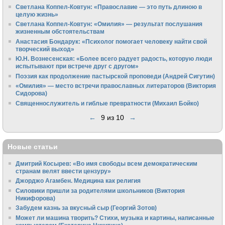
Светлана Коппел-Ковтун: «Православие — это путь длиною в
целую жизнь»
Светлана Коппел-Ковтун: «Омилия» — результат послушания
жизненным обстоятельствам
Анастасия Бондарук: «Психолог помогает человеку найти свой
творческий выход»
Ю.Н. Вознесенская: «Более всего радует радость, которую люди
испытывают при встрече друг с другом»
Поэзия как продолжение пастырской проповеди (Андрей Сигутин)
«Омилия» — место встречи православных литераторов (Виктория
Сидорова)
Священнослужитель и гиблые превратности (Михаил Бойко)
←
9 из 10
→
Новые статьи
Дмитрий Косырев: «Во имя свободы всем демократическим
странам велят ввести цензуру»
Джорджо Агамбен. Медицина как религия
Силовики пришли за родителями школьников (Виктория
Никифорова)
Забудем казнь за вкусный сыр (Георгий Зотов)
Может ли машина творить? Стихи, музыка и картины, написанные