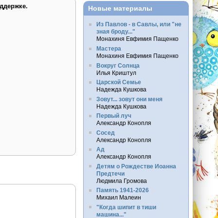
ддержке.
Новые материалы
Из Павлов - в Савлы, или "не
зная броду..."
Монахиня Евфимия Пащенко
Мастера
Монахиня Евфимия Пащенко
Вокруг Солнца
Илья Криштул
Царской Семье
Надежда Кушкова
Зовут... зовут они меня
Надежда Кушкова
Первый луч
Александр Конопля
Сосед
Александр Конопля
Ад
Александр Конопля
Детям о Рождестве Иоанна
Предтечи
Людмила Громова
Память 1941-2026
Михаил Малеин
"Когда шипит в тиши
машина..."