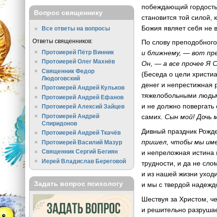
побеждающий гордость 
Вопрос священнику
становится той силой,
Божия являет себя не 
Все ответы на вопросы
Ответы священников:
По слову преподобног
Протоиерей Пётр Винник
и ближнему, — вот пр
Протоиерей Олег Махнёв
Он, — а все прочее Я
Священник Федор
(Беседа о цели христи
Людоговский
денег и непрестижная 
Протоиерей Андрей Кульков
тяжелобольными людьми
Протоиерей Андрей Ефанов
и не должно повергать 
Протоиерей Алексий Зайцев
Протоиерей Андрей
самих.
Сын мой! Дочь 
Спиридонов
Дивный праздник Рожде
Протоиерей Андрей Ткачёв
пришел, чтобы мы име
Протоиерей Василий Мазур
Священник Сергий Бегиян
и непреложная истина 
Иерей Владислав Береговой
трудности, и да не сло
и из нашей жизни уходи
Задать вопрос психологу
и мы с твердой надежд
Шествуя за Христом, ч
и решительно разрушае