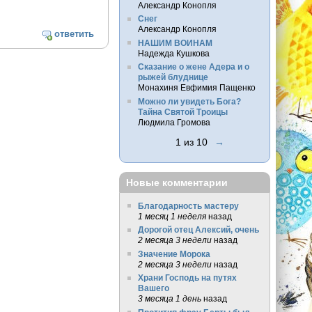
Александр Конопля
Снег
Александр Конопля
ответить
НАШИМ ВОИНАМ
Надежда Кушкова
Сказание о жене Адера и о
рыжей блуднице
Монахиня Евфимия Пащенко
Можно ли увидеть Бога?
Тайна Святой Троицы
Людмила Громова
1 из 10
→
Новые комментарии
Благодарность мастеру
1 месяц 1 неделя
назад
Дорогой отец Алексий, очень
2 месяца 3 недели
назад
Значение Морока
2 месяца 3 недели
назад
Храни Господь на путях
Вашего
3 месяца 1 день
назад