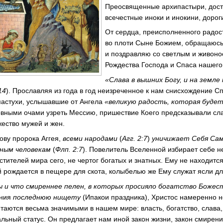
Преосвященные архипастыри, дост
всечестные иноки и инокини, дорог
От сердца, преисполненного радос
во плоти Сыне Божием, обращаюсь
и поздравляю со светлым и живон
Рождества Господа и Спаса нашего
«Слава в вышних Богу, и на земле 
14
). Прославляя из года в год неизреченное к нам снисхождение Сп
пастухи, услышавшие от Ангела
«великую радость, которая буде
овными очами узреть Мессию, пришествие Коего предсказывали сл
ество мужей и жен.
ову пророка Аггея,
всеми народами
(
Агг. 2:7
)
уничижает Себя Сам
бным человекам
(
Флп. 2:7
). Повелитель Вселенной избирает себе 
тителей мира сего, не чертог богатых и знатных. Ему не находитс
й рождается в пещере для скота, колыбелью же Ему служат ясли д
 и что смиреннее пелен, в которых просияло богатство Божес
ения
последнюю нищету
(Ипакои праздника), Христос намеренно н
итаются весьма значимыми в нашем мире: власть, богатство, слава,
льный статус. Он предлагает нам иной закон жизни, закон смирени