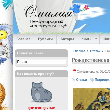
Перейти к основному содержанию
Омилия
Международный
литературный клуб
Главная
Рубрики
Авторы
Книги
Ин
Вы здесь
Главная
Статьи
Ро
Поиск на сайте
Рождественско
Опубликовано: 06/01/
Как помочь проекту?
Статьи
Патриарх
ДОРОГИЕ ДРУЗЬЯ!