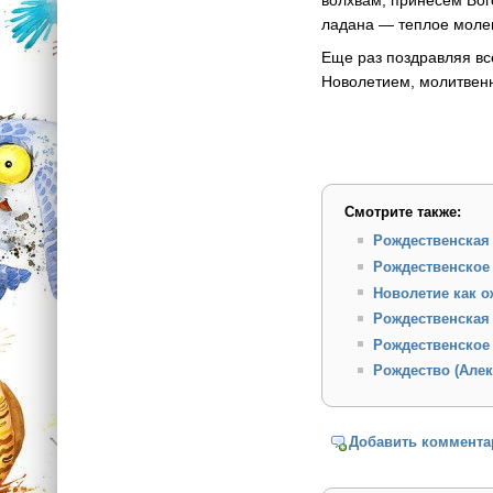
волхвам, принесем Бог
ладана — теплое молен
Еще раз поздравляя вс
Новолетием, молитвенн
Смотрите также:
Рождественская 
Рождественское 
Новолетие как 
Рождественская 
Рождественское
Рождество (Але
Добавить коммента