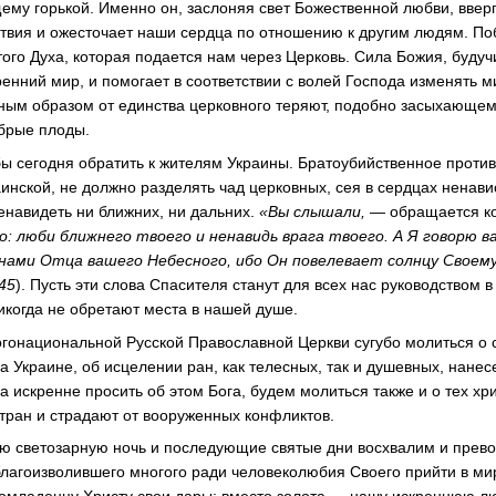
ему горькой. Именно он, заслоняя свет Божественной любви, вверг
твия и ожесточает наши сердца по отношению к другим людям. По
того Духа, которая подается нам через Церковь. Сила Божия, буду
енний мир, и помогает в соответствии с волей Господа изменять 
ым образом от единства церковного теряют, подобно засыхающему
брые плоды.
бы сегодня обратить к жителям Украины. Братоубийственное против
аинской, не должно разделять чад церковных, сея в сердцах ненав
енавидеть ни ближних, ни дальних.
«Вы слышали, —
обращается к
о: люби ближнего твоего и ненавидь врага твоего. А Я говорю в
сынами Отца вашего Небесного, ибо Он повелевает солнцу Своем
45
). Пусть эти слова Спасителя станут для всех нас руководством в
никогда не обретают места в нашей душе.
огонациональной Русской Православной Церкви сугубо молиться о
 Украине, об исцелении ран, как телесных, так и душевных, нане
а искренне просить об этом Бога, будем молиться также и о тех хр
стран и страдают от вооруженных конфликтов.
ую светозарную ночь и последующие святые дни восхвалим и прев
благоизволившего многого ради человеколюбия Своего прийти в м