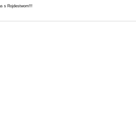
as s Rojdestwom!!!