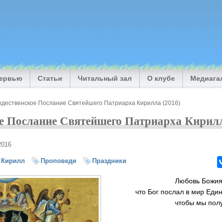
тервью
Статьи
Читальный зал
О клубе
Медиага
ждественское Послание Святейшего Патриарха Кирилла (2016)
е Послание Святейшего Патриарха Кирилл
2016
 Кирилл
Проповеди
Праздники
Любовь Божия 
что Бог послал в мир Еди
чтобы мы полу