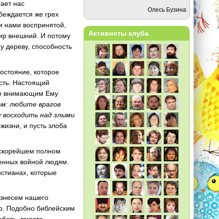
ает нас
Олесь Бузина
беждается же грех
чи нами воспринятой,
Активисты клуба
мир внешний. И потому
 дереву, способность
остояние, которое
исть. Настоящий
о внимающим Ему
ам: любите врагов
у восходить над злыми
 жизни, и пусть злоба
 скорейшем полном
сенных войной людям.
истианах, которые
ознесем нашего
ир. Подобно библейским