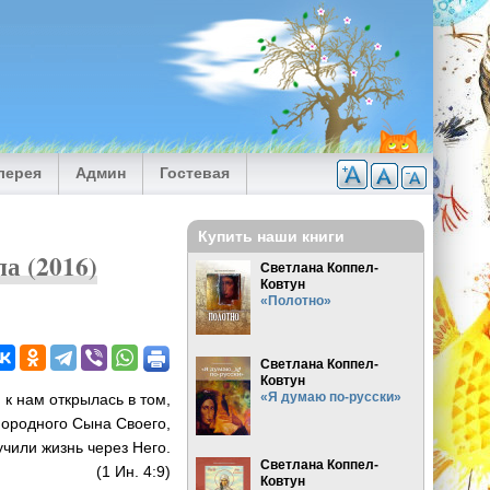
лерея
Админ
Гостевая
Купить наши книги
а (2016)
Светлана Коппел-
Ковтун
«Полотно»
Светлана Коппел-
Ковтун
«Я думаю по-русски»
к нам открылась в том,
нородного Сына Своего,
чили жизнь через Него.
Светлана Коппел-
(1 Ин. 4:9)
Ковтун