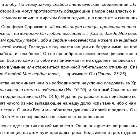
и злобу. По этому закону слабость человеческая, соединенная с б
 которой не могут противостоять обладающие в мире сем властью и
в земном величии и мирском благополучии, а в простоте и смирени
о Серафима Саровского,
«Господь ищет сердца, преисполненного
естол, на котором Он любит восседать... „Сыне, даждь Мне сер
 Сам приложу тебе“, ибо в сердце человеческом может вмещатьс
анской жизни). Господь не гнушается нищими и бездомными, не през
работа, и, тем более, Он не пренебрегает имеющими физические н
. Все это само по себе не приближает и не отдаляет человека от 
его в уныние или становиться причиной губительного отчаяния. Сп
моя! отдай Мне сердце твое
, — призывает Он (
Притч. 23:26
).
ства напоминает нам о необходимости неуклонно следовать за Хр
ли жизнь и имели с избытком
(
Ин. 10:10
), и Который Сам есть ед
и подлинная жизнь (
Ин. 14:6
). И да не устрашают нас неизбежно 
мят никого из нас выпадающие на нашу долю испытания, ибо с нами
т страх. С нами Бог, и мы обретаем душевный покой и радость. С н
ой на Него совершаем свое земное странствование.
еловек идет против стихий мира сего. Он не покоряется встречаю
т стоящие на этом пути преграды греха. Ведь именно грех отдаляе