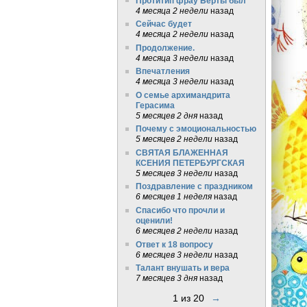
Протитип фрау Берты был
4 месяца 2 недели
назад
Сейчас будет
4 месяца 2 недели
назад
Продолжение.
4 месяца 3 недели
назад
Впечатления
4 месяца 3 недели
назад
О семье архимандрита
Герасима
5 месяцев 2 дня
назад
Почему с эмоциональностью
5 месяцев 2 недели
назад
СВЯТАЯ БЛАЖЕННАЯ
КСЕНИЯ ПЕТЕРБУРГСКАЯ
5 месяцев 3 недели
назад
Поздравление с праздником
6 месяцев 1 неделя
назад
Спасибо что прочли и
оценили!
6 месяцев 2 недели
назад
Ответ к 18 вопросу
6 месяцев 3 недели
назад
Талант внушать и вера
7 месяцев 3 дня
назад
1 из 20
→