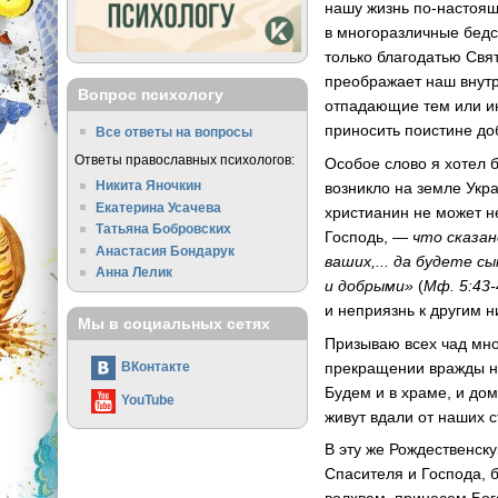
нашу жизнь по-настоящ
в многоразличные бедс
только благодатью Свя
преображает наш внутр
Вопрос психологу
отпадающие тем или ин
приносить поистине до
Все ответы на вопросы
Ответы православных психологов:
Особое слово я хотел 
Никита Яночкин
возникло на земле Укр
Екатерина Усачева
христианин не может н
Татьяна Бобровских
Господь, —
что сказан
Анастасия Бондарук
ваших,... да будете 
Анна Лелик
и добрыми»
(
Мф. 5:43-
и неприязнь к другим 
Мы в социальных сетях
Призываю всех чад мн
прекращении вражды на
ВКонтакте
Будем и в храме, и дом
YouTube
живут вдали от наших 
В эту же Рождественск
Спасителя и Господа, 