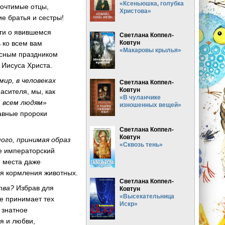
«Ксеньюшка, голубка
очтимые отцы,
Христова»
ие братья и сестры!
ти о явившемся
Светлана Коппел-
Ковтун
 ко всем вам
«Макаровы крылья»
осным праздником
 Иисуса Христа.
мир, в человеках
Светлана Коппел-
Ковтун
асителя, мы, как
«В чуланчике
т всем людям»
изношенных вещей»
авные пророки
Светлана Коппел-
Ковтун
ого, принимая образ
«Сквозь тень»
не императорский
я места даже
ля кормления животных.
Светлана Коппел-
тва?
Избрав для
Ковтун
«Высекательница
е принимает тех
Искр»
 знатное
я и любви,