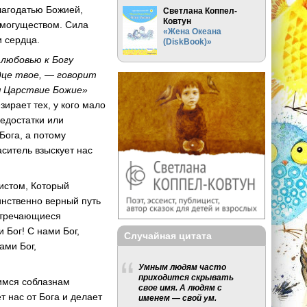
лагодатью Божией,
Светлана Коппел-
Ковтун
 могуществом. Сила
«Жена Океана
и сердца.
(DiskBook)»
 любовью к Богу
дце твое, — говорит
я Царствие Божие»
ирает тех, у кого мало
едостатки или
Бога, а потому
аситель взыскует нас
истом, Который
инственно верный путь
встречающиеся
 Бог! С нами Бог,
Случайная цитата
ами Бог,
Умным людям часто
приходится скрывать
щимся соблазнам
свое имя. А людям с
т нас от Бога и делает
именем — свой ум.