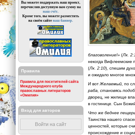
Вы можете поддержать наш проект,
перечислив доступную вам сумму на
наш счёт.
Кроме того, вы можете разместить
на своём сайте
наш баннер.
благоволение!»
(
Лк. 2:
некогда Вифлеемские 
(
Лк. 2:10
), спешим дух
Правила
и ожидало многое множ
Правила для посетителей сайта
И вот
Желаемый,
по сл
Международного клуба
раба, становясь подо
православных литераторов
«Омилия»
дворец, не жилище влас
в гостинице. Сын Божи
Вход для авторов
Что же беднее пещеры
Таинства нашего спас
Войти на сайт
ценностей, которые сч
происхождение и социа