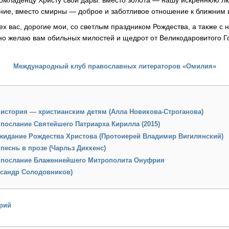
омладенцу Христу свои дары: вместо золота — нашу искреннюю лю
ие, вместо смирны — доброе и заботливое отношение к ближним 
ех вас, дорогие мои, со светлым праздником Рождества, а также с
о желаю вам обильных милостей и щедрот от Великодаровитого Г
Международный клуб православных литераторов «Омилия»
история — христианским детям (Алла Новикова-Строганова)
послание Святейшего Патриарха Кирилла (2015)
ожидание Рождества Христова (Протоиерей Владимир Вигилянский)
песнь в прозе (Чарльз Диккенс)
 послание Блаженнейшего Митрополита Онуфрия
ксандр Солодовников)
рий