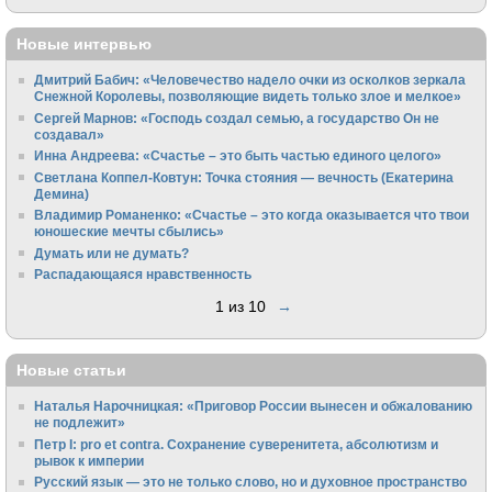
Новые интервью
Дмитрий Бабич: «Человечество надело очки из осколков зеркала
Снежной Королевы, позволяющие видеть только злое и мелкое»
Сергей Марнов: «Господь создал семью, а государство Он не
создавал»
Инна Андреева: «Счастье – это быть частью единого целого»
Светлана Коппел-Ковтун: Точка стояния — вечность (Екатерина
Демина)
Владимир Романенко: «Счастье – это когда оказывается что твои
юношеские мечты сбылись»
Думать или не думать?
Распадающаяся нравственность
1 из 10
→
Новые статьи
Наталья Нарочницкая: «Приговор России вынесен и обжалованию
не подлежит»
Петр I: pro et contra. Сохранение суверенитета, абсолютизм и
рывок к империи
Русский язык — это не только слово, но и духовное пространство