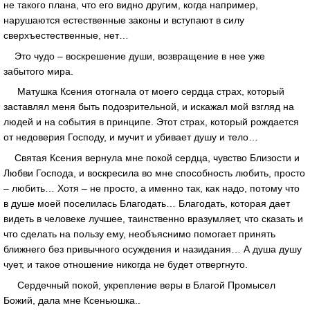
не такого плана, что его видно другим, когда например,
нарушаются естественные законы и вступают в силу
сверхъестественные, нет…
Это чудо – воскрешение души, возвращение в нее уже
забытого мира.
Матушка Ксения отогнала от моего сердца страх, который
заставлял меня быть подозрительной, и искажал мой взгляд на
людей и на события в принципе. Этот страх, который рождается
от недоверия Господу, и мучит и убивает душу и тело…
Святая Ксения вернула мне покой сердца, чувство Близости и
Любви Господа, и воскресила во мне способность любить, просто
– любить… Хотя – не просто, а именно так, как надо, потому что
в душе моей поселилась Благодать… Благодать, которая дает
видеть в человеке лучшее, таинственно вразумляет, что сказать и
что сделать на пользу ему, необъяснимо помогает принять
ближнего без привычного осуждения и назидания… А душа душу
чует, и такое отношение никогда не будет отвергнуто.
Сердечный покой, укрепление веры в Благой Промысел
Божий, дала мне Ксеньюшка..