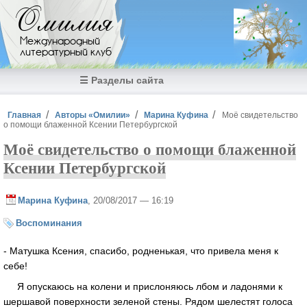
Перейти к основному содержанию
Омилия
Международный
литературный клуб
☰ Разделы сайта
Вы здесь
Главная
Авторы «Омилии»
Марина Куфина
Моё свидетельство
о помощи блаженной Ксении Петербургской
Моё свидетельство о помощи блаженной
Ксении Петербургской
Марина Куфина
, 20/08/2017 — 16:19
Воспоминания
- Матушка Ксения, спасибо, родненькая, что привела меня к
себе!
Я опускаюсь на колени и прислоняюсь лбом и ладонями к
шершавой поверхности зеленой стены. Рядом шелестят голоса