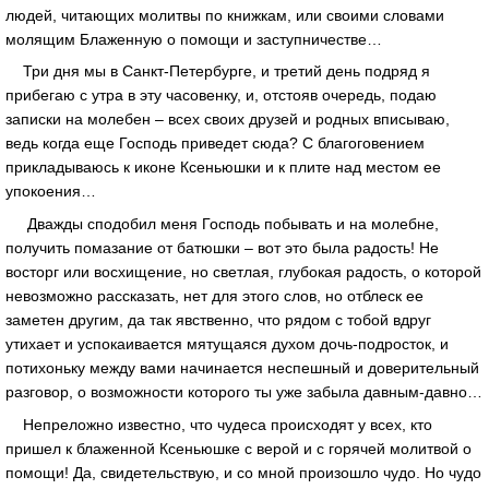
людей, читающих молитвы по книжкам, или своими словами
молящим Блаженную о помощи и заступничестве…
Три дня мы в Санкт-Петербурге, и третий день подряд я
прибегаю с утра в эту часовенку, и, отстояв очередь, подаю
записки на молебен – всех своих друзей и родных вписываю,
ведь когда еще Господь приведет сюда? С благоговением
прикладываюсь к иконе Ксеньюшки и к плите над местом ее
упокоения…
Дважды сподобил меня Господь побывать и на молебне,
получить помазание от батюшки – вот это была радость! Не
восторг или восхищение, но светлая, глубокая радость, о которой
невозможно рассказать, нет для этого слов, но отблеск ее
заметен другим, да так явственно, что рядом с тобой вдруг
утихает и успокаивается мятущаяся духом дочь-подросток, и
потихоньку между вами начинается неспешный и доверительный
разговор, о возможности которого ты уже забыла давным-давно…
Непреложно известно, что чудеса происходят у всех, кто
пришел к блаженной Ксеньюшке с верой и с горячей молитвой о
помощи! Да, свидетельствую, и со мной произошло чудо. Но чудо