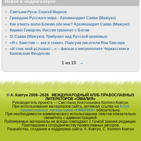
Новое в медиагалерее
Святыни Руси. Сергей Марнов
Граждане Русского мира - Архимандрит Савва (Мажуко)
Как узнать волю Божию обо мне? Архимандрит Савва (Мажуко)
Каринэ Геворгян. Россия граничит с Богом
О. Савва (Мажуко). Трибунал над Русской церковью
«Я с Христом — как в танке». Парсуна писателя Яна Таксюра
«И глас мой услышат…» – фильм о митрополите Черкасском и
Каневском Феодосии
1 из 10
→
© А. Ковтун 2008–2026 МЕЖДУНАРОДНЫЙ КЛУБ ПРАВОСЛАВНЫХ
ЛИТЕРАТОРОВ «ОМИЛИЯ»
Руководитель проекта — Светлана Анатольевна Коппел-Ковтун.
При использования материалов сайта, активная ссылка на
Клуб
православных литераторов «ОМИЛИЯ»
обязательна.
При необходимости коммерческого использования текстов обязательно
свяжитесь с администрацией.
Публикуемые материалы не всегда совпадают с точкой зрения редакции.
Приглашаем к сотрудничеству православных авторов.
Разработка, создание и поддержка сайта: А. Ковтун, С. Коппел-Ковтун