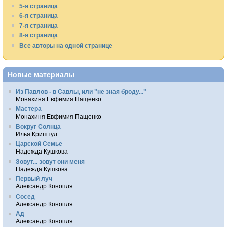
5-я страница
6-я страница
7-я страница
8-я страница
Все авторы на одной странице
Новые материалы
Из Павлов - в Савлы, или "не зная броду..."
Монахиня Евфимия Пащенко
Мастера
Монахиня Евфимия Пащенко
Вокруг Солнца
Илья Криштул
Царской Семье
Надежда Кушкова
Зовут... зовут они меня
Надежда Кушкова
Первый луч
Александр Конопля
Сосед
Александр Конопля
Ад
Александр Конопля