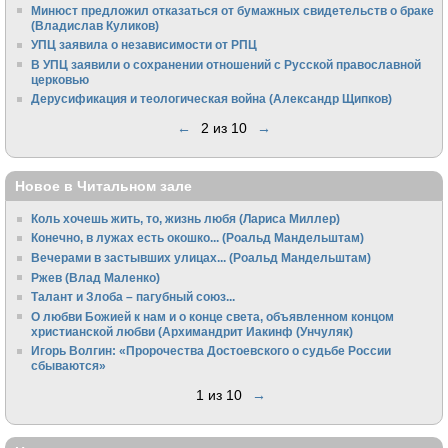
Минюст предложил отказаться от бумажных свидетельств о браке
(Владислав Куликов)
УПЦ заявила о независимости от РПЦ
В УПЦ заявили о сохранении отношений с Русской православной
церковью
Дерусификация и теологическая война (Александр Щипков)
←
2 из 10
→
Новое в Читальном зале
Коль хочешь жить, то, жизнь любя (Лариса Миллер)
Конечно, в лужах есть окошко... (Роальд Мандельштам)
Вечерами в застывших улицах... (Роальд Мандельштам)
Ржев (Влад Маленко)
Талант и Злоба – пагубный союз...
О любви Божией к нам и о конце света, объявленном концом
христианской любви (Архимандрит Иакинф (Унчуляк)
Игорь Волгин: «Пророчества Достоевского о судьбе России
сбываются»
1 из 10
→