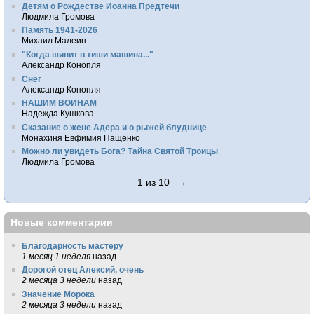
Детям о Рождестве Иоанна Предтечи
Людмила Громова
Память 1941-2026
Михаил Малеин
"Когда шипит в тиши машина..."
Александр Конопля
Снег
Александр Конопля
НАШИМ ВОИНАМ
Надежда Кушкова
Сказание о жене Адера и о рыжей блуднице
Монахиня Евфимия Пащенко
Можно ли увидеть Бога? Тайна Святой Троицы
Людмила Громова
1 из 10
→
Новые комментарии
Благодарность мастеру
1 месяц 1 неделя
назад
Дорогой отец Алексий, очень
2 месяца 3 недели
назад
Значение Морока
2 месяца 3 недели
назад