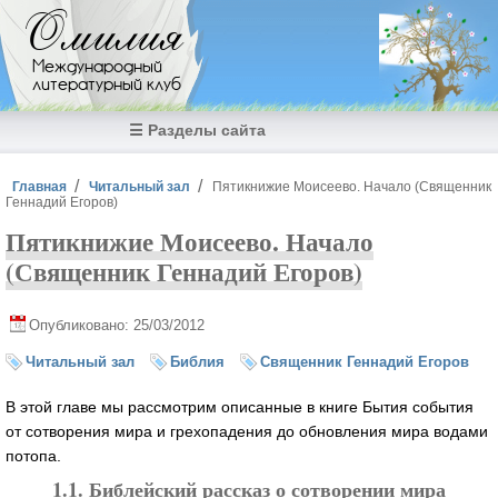
Перейти к основному содержанию
Омилия
Международный
литературный клуб
☰ Разделы сайта
Вы здесь
Главная
Читальный зал
Пятикнижие Моисеево. Начало (Священник
Геннадий Егоров)
Пятикнижие Моисеево. Начало
(Священник Геннадий Егоров)
Опубликовано: 25/03/2012
Читальный зал
Библия
Священник Геннадий Егоров
В этой главе мы рассмотрим описанные в книге Бытия события
от сотворения мира и грехопадения до обновления мира водами
потопа.
1.1. Библейский рассказ о сотворении мира