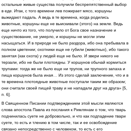
остальные живые существа получили беспрепятственный выбор
в еде. Итак, с того времени лев пожирает мясо, коршуны
выжидают падаль. А ведь в те времена, когда родились
животные, коршуны еще не выискивали (этого) на земле. Ведь
еще ничто из того, что получило от Бога свое назначение и
существование, не умерло, и коршуны не могли этим
насыщаться. И в природе не было раздора, ибо она пребывала в
полном цветении; охотники еще не губили (животных), ибо такого
занятая (как охота) у людей еще не было. И звери никого не
терзали, ибо не были плотоядны. У коршунов обычай кормиться
трупами: тогда же не было еще ни трупов, ни трупного запаха и
пища коршунов была иная… Из этого сделай заключение, что и в
те времена плотоядные животные поступали таким же образом;
они считали своей пищей траву и не нападали друг на друга» [5,
п. 6].
В Священном Писании подтверждением этой мысли являются
слова апостола Павла из послания к Римлянам о том, что тварь
подчинилась суете не добровольно, и что как подпадение твари
суете, то есть и тлению в том числе, так и ее освобождение
связано непосредственно с человеком, то есть с его