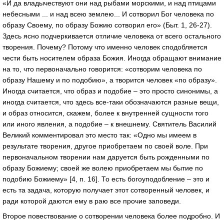
«И да владычествуют они над рыбами морскими, и над птицами
небесными ... и над всею землею... И сотворил Бог человека по
образу Своему, по образу Божию сотворил его» (Быт. 1, 26-27).
Здесь ясно подчеркивается отличие человека от всего остального
творения. Почему? Потому что именно человек сподобляется
чести быть носителем образа Божия. Иногда обращают внимание
на то, что первоначально говорится: «сотворим человека по
образу Нашему и по подобию», а творится человек «по образу».
Иногда считается, что образ и подобие – это просто синонимы, а
иногда считается, что здесь все-таки обозначаются разные вещи,
и образ относится, скажем, более к внутренней сущности того
или иного явления, а подобие – к внешнему. Святитель Василий
Великий комментировал это место так: «Одно мы имеем в
результате творения, другое приобретаем по своей воле. При
первоначальном творении нам даруется быть рожденными по
образу Божиему; своей же волею приобретаем мы бытие по
подобию Божиему» [4, п. 16]. То есть богоуподобление – это и
есть та задача, которую получает этот сотворенный человек, и
ради которой даются ему в раю все прочие заповеди.
Второе повествование о сотворении человека более подробно. И