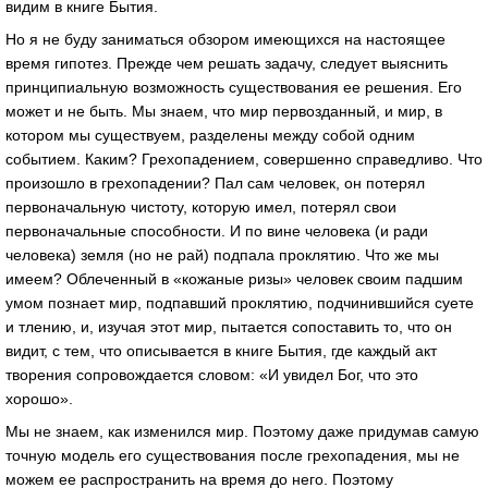
видим в книге Бытия.
Но я не буду заниматься обзором имеющихся на настоящее
время гипотез. Прежде чем решать задачу, следует выяснить
принципиальную возможность существования ее решения. Его
может и не быть. Мы знаем, что мир первозданный, и мир, в
котором мы существуем, разделены между собой одним
событием. Каким? Грехопадением, совершенно справедливо. Что
произошло в грехопадении? Пал сам человек, он потерял
первоначальную чистоту, которую имел, потерял свои
первоначальные способности. И по вине человека (и ради
человека) земля (но не рай) подпала проклятию. Что же мы
имеем? Облеченный в «кожаные ризы» человек своим падшим
умом познает мир, подпавший проклятию, подчинившийся суете
и тлению, и, изучая этот мир, пытается сопоставить то, что он
видит, с тем, что описывается в книге Бытия, где каждый акт
творения сопровождается словом: «И увидел Бог, что это
хорошо».
Мы не знаем, как изменился мир. Поэтому даже придумав самую
точную модель его существования после грехопадения, мы не
можем ее распространить на время до него. Поэтому