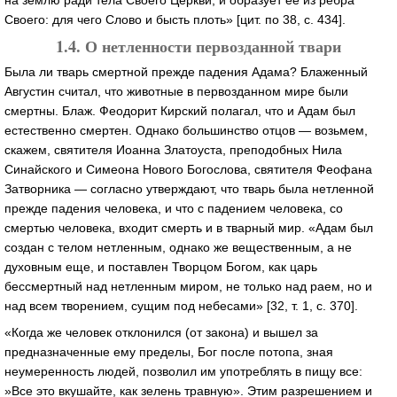
Своего: для чего Слово и бысть плоть» [цит. по 38, с. 434].
1.4. О нетленности первозданной твари
Была ли тварь смертной прежде падения Адама? Блаженный
Августин считал, что животные в первозданном мире были
смертны. Блаж. Феодорит Кирский полагал, что и Адам был
естественно смертен. Однако большинство отцов — возьмем,
скажем, святителя Иоанна Златоуста, преподобных Нила
Синайского и Симеона Нового Богослова, святителя Феофана
Затворника — согласно утверждают, что тварь была нетленной
прежде падения человека, и что с падением человека, со
смертью человека, входит смерть и в тварный мир. «Адам был
создан с телом нетленным, однако же вещественным, а не
духовным еще, и поставлен Творцом Богом, как царь
бессмертный над нетленным миром, не только над раем, но и
над всем творением, сущим под небесами» [32, т. 1, c. 370].
«Когда же человек отклонился (от закона) и вышел за
предназначенные ему пределы, Бог после потопа, зная
неумеренность людей, позволил им употреблять в пищу все:
»Все это вкушайте, как зелень травную». Этим разрешением и