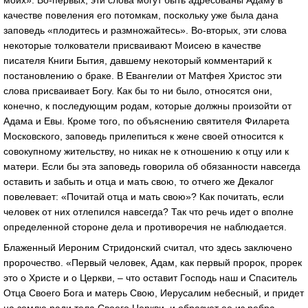
моих». Во-первых, эти слова могут быть адресованы Адаму в
качестве повеления его потомкам, поскольку уже была дана
заповедь «плодитесь и размножайтесь». Во-вторых, эти слова
некоторые толкователи присваивают Моисею в качестве
писателя Книги Бытия, давшему некоторый комментарий к
постановлению о браке. В Евангелии от Матфея Христос эти
слова присваивает Богу. Как бы то ни было, относятся они,
конечно, к последующим родам, которые должны произойти от
Адама и Евы. Кроме того, по объяснению святителя Филарета
Московского, заповедь прилепиться к жене своей относится к
совокупному жительству, но никак не к отношению к отцу или к
матери. Если бы эта заповедь говорила об обязанности навсегда
оставить и забыть и отца и мать свою, то отчего же Декалог
повелевает: «Почитай отца и мать свою»? Как почитать, если
человек от них отлепился навсегда? Так что речь идет о вполне
определенной стороне дела и противоречия не наблюдается.
Блаженный Иероним Стридонский считал, что здесь заключено
пророчество. «Первый человек, Адам, как первый пророк, прорек
это о Христе и о Церкви, – что оставит Господь наш и Спаситель
Отца Своего Бога и матерь Свою, Иерусалим небесный, и придет
на землю ради тела Своего Церкви, и образует ее из ребра