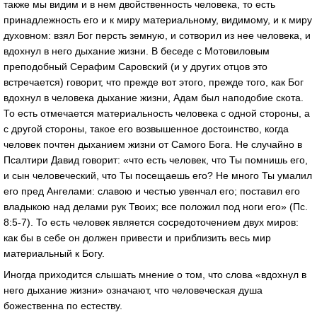
также мы видим и в нем двойственность человека, то есть
принадлежность его и к миру материальному, видимому, и к миру
духовном: взял Бог персть земную, и сотворил из нее человека, и
вдохнул в него дыхание жизни. В беседе с Мотовиловым
преподобный Серафим Саровский (и у других отцов это
встречается) говорит, что прежде вот этого, прежде того, как Бог
вдохнул в человека дыхание жизни, Адам был наподобие скота.
То есть отмечается материальность человека с одной стороны, а
с другой стороны, такое его возвышенное достоинство, когда
человек почтен дыханием жизни от Самого Бога. Не случайно в
Псалтири Давид говорит: «что есть человек, что Ты помнишь его,
и сын человеческий, что Ты посещаешь его? Не много Ты умалил
его пред Ангелами: славою и честью увенчал его; поставил его
владыкою над делами рук Твоих; все положил под ноги его» (Пс.
8:5-7). То есть человек является сосредоточением двух миров:
как бы в себе он должен привести и приблизить весь мир
материальный к Богу.
Иногда приходится слышать мнение о том, что слова «вдохнул в
него дыхание жизни» означают, что человеческая душа
божественна по естеству.