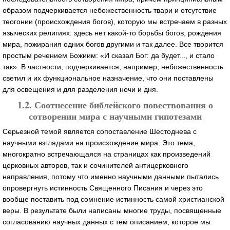
образом подчеркивается небожественность твари и отсутствие
теогонии (происхождения богов), которую мы встречаем в разных
языческих религиях: здесь нет какой-то борьбы богов, рождения
мира, пожирания одних богов другими и так далее. Все творится
простым речением Божиим: «И сказал Бог: да будет..., и стало
так». В частности, подчеркивается, например, небожественность
светил и их функциональное назначение, что они поставлены
для освещения и для разделения ночи и дня.
1.2. Соотнесение библейского повествования о
сотворении мира с научными гипотезами
Серьезной темой является сопоставление Шестоднева с
научными взглядами на происхождение мира. Это тема,
многократно встречающаяся на страницах как произведений
церковных авторов, так и сочинителей антицерковного
направления, потому что именно научными данными пытались
опровергнуть истинность Священного Писания и через это
вообще поставить под сомнение истинность самой христианской
веры. В результате были написаны многие труды, посвященные
согласованию научных данных с тем описанием, которое мы