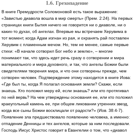
1.6. Грехопадение
В книге Премудрости Соломоновой есть такое выражение:
«Завистью диавола вошла в мир смерть» (Прем. 2:24). На первых
страницах книги Бытия ничего не говорится ни о диаволе, ни о
каких-то духах, об ангелах. Впервые мы встречаем Херувима в
тот момент, когда Адам изгнан из рая, и охранять рай поставлен
Херувим с пламенным мечом. Но, тем не менее, самые первые
стихи: «В начале сотворил Бог небо и землю», – многие
понимают так, что здесь идет речь сразу о сотворении и мира
материального и мира духовного, и так, что ангелы Божии были
свидетелями творения мира, и что они сотворены прежде, чем
сотворен человек. Подтверждение этому находится в книге Иова:
«Где был ты, когда Я полагал основания земли? Скажи, если
знаешь. Кто положил меру ей, если знаешь? или кто протягивал
по ней вервь? На чем утверждены основания ее, или кто положил
краеугольный камень ее, при общем ликовании утренних звезд,
когда все сыны Божии восклицали от радости?» (Иов. 38:4-7).
Появление зла предшествовало появлению человека, а именно:
отпадение Денницы и тех ангелов, которые за ним последовали.
Господь Иисус Христос говорит в Евангелии о том, что «диавол