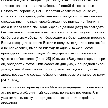
становится учительницей страстей для воспринимающих ее
телесно, навлекая на них забвение [вещей] божественных.
Потому-то, вероятно, Бог и запретил человеку вкушение ее,
отлагая это на время, дабы человек прежде – что было весьма
справедливо – познал через благодатное причастие Причину
свою и через такое вкушение укрепил данное [ему] по благодати
бессмертие в причастии и непреложности, а потом уже, став как
бы богом в силу обожения, безвредно и в безопасности вместе с
Богом созерцал творения Божии и получил ведение о них как бог,
а не как человек, имея по благодати одно и то же с Богом
премудрое познание сущих, благодаря претворению ума и
чувства к обожению» [24, c. 25] (Схолия: «Видимая тварь, говорит
он, обладает и духовными логосами для ума, и природной силой
для чувства. И умозрения того и другого находятся, подобно
древу, посредине сердца, образно понимаемого в качестве рая»
[24, c. 184]).
Таким образом, преподобный Максим утверждает, что заповедь
эта не имела абсолютный характер, но только временный, и
указывала человеку на порядок его возрастания в добре и
обожении.