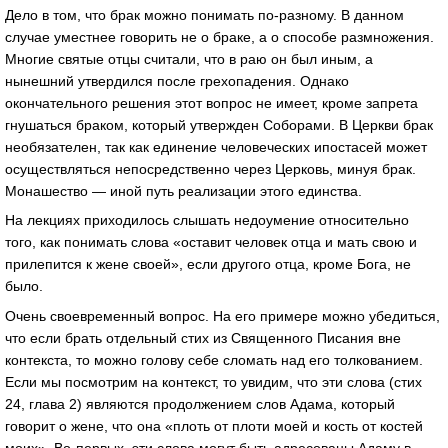
Дело в том, что брак можно понимать по-разному. В данном
случае уместнее говорить не о браке, а о способе размножения.
Многие святые отцы считали, что в раю он был иным, а
нынешний утвердился после грехопадения. Однако
окончательного решения этот вопрос не имеет, кроме запрета
гнушаться браком, который утвержден Соборами. В Церкви брак
необязателен, так как единение человеческих ипостасей может
осуществляться непосредственно через Церковь, минуя брак.
Монашество — иной путь реализации этого единства.
На лекциях приходилось слышать недоумение относительно
того, как понимать слова «оставит человек отца и мать свою и
прилепится к жене своей», если другого отца, кроме Бога, не
было.
Очень своевременный вопрос. На его примере можно убедиться,
что если брать отдельный стих из Священного Писания вне
контекста, то можно голову себе сломать над его толкованием.
Если мы посмотрим на контекст, то увидим, что эти слова (стих
24, глава 2) являются продолжением слов Адама, который
говорит о жене, что она «плоть от плоти моей и кость от костей