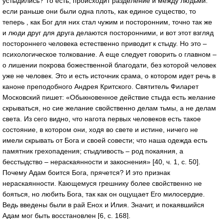
устыдились? То есть, происходит разделение и между людьми:
если раньше они были одна плоть, как единое существо, то
теперь , как Бог для них стал чужим и посторонним, точно так же
и люди друг для друга делаются посторонними, и вот этот взгляд
постороннего человека естественно приводит к стыду. Но это –
психологическое толкование. А еще следует говорить о главном –
о лишении покрова божественной благодати, без которой человек
уже не человек. Это и есть источник срама, о котором идет речь в
каноне преподобного Андрея Критского. Святитель Филарет
Московский пишет: «Обыкновенное действие стыда есть желание
скрываться, но сие желание свойственно делам тьмы, а не делам
света. Из сего видно, что нагота первых человеков есть такое
состояние, в котором они, ходя во свете и истине, ничего не
имели скрывать от Бога и своей совести; что наша одежда есть
памятник грехопадения; стыдливость – род покаяния, а
бесстыдство – нераскаянности и закоснения» [40, ч. 1, c. 50].
Почему Адам боится Бога, прячется? И это признак
нераскаянности. Кающемуся грешнику более свойственно не
бояться, но любить Бога, так как он ощущает Его милосердие.
Ведь введены были в рай Енох и Илия. Значит, и покаявшийся
Адам мог быть восстановлен [6, c. 168].