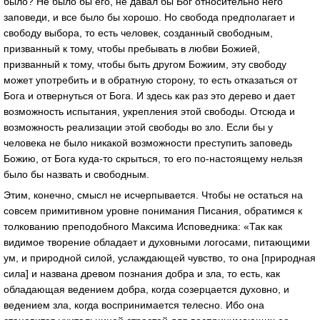
было? Не было бы его, не давал бы Бог относительно него
заповеди, и все было бы хорошо. Но свобода предполагает и
свободу выбора, то есть человек, созданный свободным,
призванный к тому, чтобы пребывать в любви Божией,
призванный к тому, чтобы быть другом Божиим, эту свободу
может употребить и в обратную сторону, то есть отказаться от
Бога и отвернуться от Бога. И здесь как раз это дерево и дает
возможность испытания, укрепления этой свободы. Отсюда и
возможность реализации этой свободы во зло. Если бы у
человека не было никакой возможности преступить заповедь
Божию, от Бога куда-то скрыться, то его по-настоящему нельзя
было бы назвать и свободным.
Этим, конечно, смысл не исчерпывается. Чтобы не остаться на
совсем примитивном уровне понимания Писания, обратимся к
толкованию преподобного Максима Исповедника: «Так как
видимое творение обладает и духовными логосами, питающими
ум, и природной силой, услаждающей чувство, то она [природная
сила] и названа древом познания добра и зла, то есть, как
обладающая ведением добра, когда созерцается духовно, и
ведением зла, когда воспринимается телесно. Ибо она