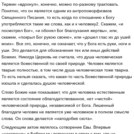
Термин «вдохнул», конечно, можно по-разному трактовать.
Понятно, что он является одним из антропоморфизмов
Священного Писания, то есть когда по отношению к Богу
употребляются такие же слова, как и к человеку2. Скажем, «и
посмотрел Бог», «и обонял Бог благоухания жертвы», или,
скажем, «покрыл Бог рукою своею», или «дошел глас их до ушей
моих». Все это, конечно, не означает, что у Бога есть руки, ноги и
уши. Это делается для обозначения тех или иных действий
Божиих. Никогда Церковь не считала, что душа человеческая
является божественной по своей природе. Человек является
тварью полностью, в том числе душа человеческая тоже тварна.
То есть нельзя сказать, что какая-то часть Божественной природы
изошла и сделалась душою человеческой.
Слово Божие нам показывает, что для человека естественным
является состояние облагодатствованное, нет «чистой»
человеческой природы, независимой от Бога. Лишенный
благодати человек не является уже человеком в полном смысле
слова. Он снова делается «наподобие скота».
Следующим актом являлось сотворение Евы. Впервые
«нехорошо» в Библии мы встречаем в связи с тем, что не