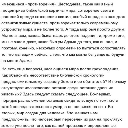
имеющиеся «противоречия» Шестоднева, такие как явный
геоцентризм библейской картины мира; сотворение света и
растений прежде сотворения светил; особый порядок в находках
останков живых существ, противоречат только современному
устройству мира и не более того. А тогда мир был просто другим.
Мы не знаем, какова была тварь до этого падения, и, кроме того,
мы не знаем даже, каков был ум Адама до того, как он пал, и
поэтому, конечно, несколько опрометчиво пытаться сопоставлять
то, что мы видим сейчас, с тем, что мы могли бы увидеть, будучи
на месте Адама.
Но есть еще вопросы, касающиеся мира после грехопадения.
Как объяснить несоответствие библейской хронологии
предположительному возрасту Земли и ее обитателей? И почему
отсутствуют человеческие останки среди останков древних
животных? Здесь следует сказать следующее. Во-первых,
порядок расположения останков свидетельствует о том, кто в
какой последовательности умер, а не появился на свет. Во-
вторых, мир создан для человека. Что мешает нам
предположить, что человек был переселен из рая на проклятую
землю уже после того, как на ней произошли определенные