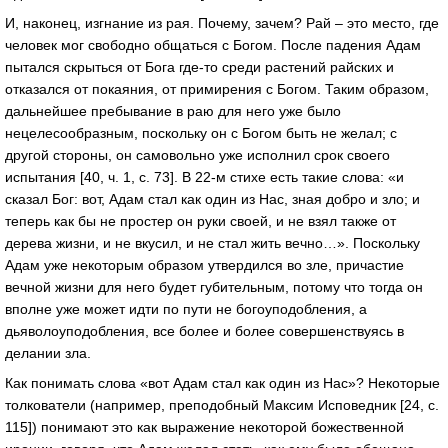
И, наконец, изгнание из рая. Почему, зачем? Рай – это место, где
человек мог свободно общаться с Богом. После падения Адам
пытался скрыться от Бога где-то среди растений райских и
отказался от покаяния, от примирения с Богом. Таким образом,
дальнейшее пребывание в раю для него уже было
нецелесообразным, поскольку он с Богом быть не желал; с
другой стороны, он самовольно уже исполнил срок своего
испытания [40, ч. 1, с. 73]. В 22-м стихе есть такие слова: «и
сказал Бог: вот, Адам стал как один из Нас, зная добро и зло; и
теперь как бы не простер он руки своей, и не взял также от
дерева жизни, и не вкусил, и не стал жить вечно…». Поскольку
Адам уже некоторым образом утвердился во зле, причастие
вечной жизни для него будет губительным, потому что тогда он
вполне уже может идти по пути не богоуподобления, а
дьяволоуподобления, все более и более совершенствуясь в
делании зла.
Как понимать слова «вот Адам стал как один из Нас»? Некоторые
толкователи (например, преподобный Максим Исповедник [24, с.
115]) понимают это как выражение некоторой божественной