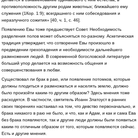
противоположность другим родам животных; ближайшего ему
служения (1Кор. 1:9); всегдашнего с ним собеседования и
неразлучного сожития» [40, ч. 1, с. 46].
Появлению Евы тоже предшествует Совет. Необходимость
разделения полов может объясняться по-разному. Аскетическая
традиция утверждает, что сотворение Евы произошло в
предведении грехопадения и необходимости дальнейшего
размножения людей. В современной богословской литературе
больший упор делается на возможность общения и
совершенствования в любви.
Существовал ли брак в раю, или появление потомков, которые
должны плодиться и размножаться и населять землю, должно
было произойти каким-то другим образом? Здесь мнения тоже
расходятся. В частности, святитель Иоанн Златоуст в ранних
своих творениях настаивал на том, что девство первоначально, и
брака никакого в раю не было, и что, как и Адам, и как и сама Ева
без брака появляются, так и другие люди должны были появиться
каким-то отличным образом от того, которым появляются сейчас.
Есть и другие мнения.