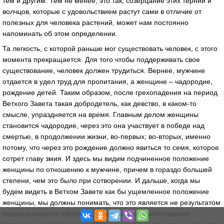
тем и другим. Тем не менее, это так, созерцание этих терний и
волчцов, которые с удовольствием растут сами в отличие от
полезных для человека растений, может нам постоянно
напоминать об этом определении.
Та легкость, с которой раньше мог существовать человек, с этого
момента прекращается. Для того чтобы поддерживать свое
существование, человек должен трудиться. Вернее, мужчине
отдается в удел труд для пропитания, а женщине – чадородие,
рождение детей. Таким образом, после грехопадения на период
Ветхого Завета такая добродетель, как девство, в каком-то
смысле, упраздняется на время. Главным делом женщины
становится чадородие, через это она участвует в победе над
смертью, в продолжении жизни, во-первых; во-вторых, именно
потому, что через это рождение должно явиться то семя, которое
сотрет главу змия. И здесь мы видим подчиненное положение
женщины по отношению к мужчине, причем в гораздо большей
степени, чем это было при сотворении. И дальше, когда мы
будем видеть в Ветхом Завете как бы ущемленное положение
женщины, мы должны понимать, что это является не результатом
первоначального творения, а результатом грехопадения.