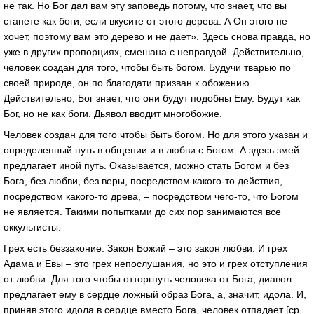
не так. Но Бог дал вам эту заповедь потому, что знает, что вы
станете как боги, если вкусите от этого дерева. А Он этого не
хочет, поэтому вам это дерево и не дает». Здесь снова правда, но
уже в других пропорциях, смешана с неправдой. Действительно,
человек создан для того, чтобы быть богом. Будучи тварью по
своей природе, он по благодати призван к обожению.
Действительно, Бог знает, что они будут подобны Ему. Будут как
Бог, но не как боги. Дьявол вводит многобожие.
Человек создан для того чтобы быть богом. Но для этого указан и
определенный путь в общении и в любви с Богом. А здесь змей
предлагает иной путь. Оказывается, можно стать Богом и без
Бога, без любви, без веры, посредством какого-то действия,
посредством какого-то древа, – посредством чего-то, что Богом
не является. Такими попытками до сих пор занимаются все
оккультисты.
Грех есть беззаконие. Закон Божий – это закон любви. И грех
Адама и Евы – это грех непослушания, но это и грех отступления
от любви. Для того чтобы отторгнуть человека от Бога, диавол
предлагает ему в сердце ложный образ Бога, а, значит, идола. И,
приняв этого идола в сердце вместо Бога, человек отпадает [ср.