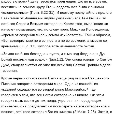
радостью всякий день, веселясь пред лицем Его во все время,
веселясь на земном кругу Его, и радость моя была с сынами
человеческими» (Прит. 8:22-31). И поэтому неслучайно в прологе
Евангелия от Иоанна мы видим указание: «вся Тем быша», то
есть все Словом Божиим сотворено. Кроме того, выражение «в
начале» показывает, что, по слову преп. Максима Исповедника,
«время от создания мира и земли исчисляется». Таким образом,
«Бог сотворил мир не в вечности и не во времени, а вместе со
временем» [6, c. 17], которое есть изменчивость бытия.
«Земля же была безвидна и пуста, и тьма над бездною, и Дух
Божий носился над водою» (Быт.1:2). Эти слова говорят о Святом
Духе, свидетельствуя об участии всех Лиц Святой Троицы в деле
творения.
Кроме первых стихов книги Бытия еще ряд текстов Священного
Писания говорят о сотворении мира. Одно из важнейших
указаний содержится во второй книге Маккавейской, где
говорится о том, что все Богом сотворено из ничего. Об этом
говорит мать своим детям, когда, укрепляя их перед лицом
гонителей, она предлагает им посмотреть на все сотворенное и
познать, что «все сотворил Бог из ничего» (2 Макк. 7:28). Затем, в