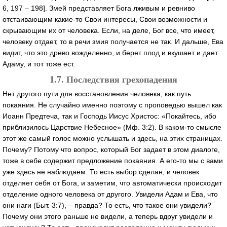
6, 197 – 198]. Змей представляет Бога лживым и ревниво
отстаивающим какие-то Свои интересы, Свои возможности и
скрывающим их от человека. Если, на деле, Бог все, что имеет,
человеку отдает, то в речи змия получается не так. И дальше, Ева
видит, что это древо вожделенно, и берет плод и вкушает и дает
Адаму, и тот тоже ест.
1.7. Последствия грехопадения
Нет другого пути для восстановления человека, как путь
покаяния. Не случайно именно поэтому с проповедью вышел как
Иоанн Предтеча, так и Господь Иисус Христос: «Покайтесь, ибо
приблизилось Царствие Небесное» (Мф. 3:2). В каком-то смысле
этот же самый голос можно услышать и здесь, на этих страницах.
Почему? Потому что вопрос, который Бог задает в этом диалоге,
тоже в себе содержит предложение покаяния. А его-то мы с вами
уже здесь не наблюдаем. То есть выбор сделан, и человек
отделяет себя от Бога, и заметим, что автоматически происходит
отделение одного человека от другого. Увидели Адам и Ева, что
они наги (Быт. 3:7), – правда? То есть, что такое они увидели?
Почему они этого раньше не видели, а теперь вдруг увидели и