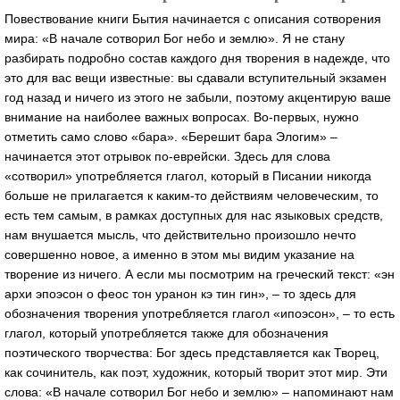
Повествование книги Бытия начинается с описания сотворения
мира: «В начале сотворил Бог небо и землю». Я не стану
разбирать подробно состав каждого дня творения в надежде, что
это для вас вещи известные: вы сдавали вступительный экзамен
год назад и ничего из этого не забыли, поэтому акцентирую ваше
внимание на наиболее важных вопросах. Во-первых, нужно
отметить само слово «бара». «Берешит бара Элогим» –
начинается этот отрывок по-еврейски. Здесь для слова
«сотворил» употребляется глагол, который в Писании никогда
больше не прилагается к каким-то действиям человеческим, то
есть тем самым, в рамках доступных для нас языковых средств,
нам внушается мысль, что действительно произошло нечто
совершенно новое, а именно в этом мы видим указание на
творение из ничего. А если мы посмотрим на греческий текст: «эн
архи эпоэсон о феос тон уранон кэ тин гин», – то здесь для
обозначения творения употребляется глагол «ипоэсон», – то есть
глагол, который употребляется также для обозначения
поэтического творчества: Бог здесь представляется как Творец,
как сочинитель, как поэт, художник, который творит этот мир. Эти
слова: «В начале сотворил Бог небо и землю» – напоминают нам