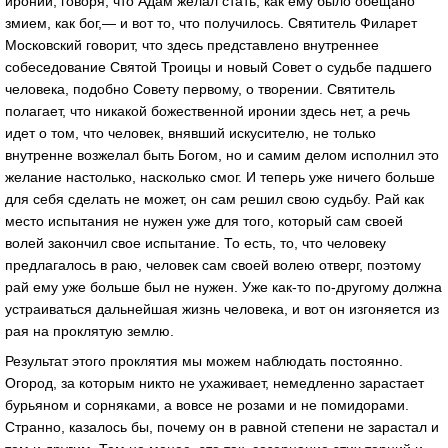
иронии, говоря, что Адам желал стать, как ему было обещано
змием, как бог,— и вот то, что получилось. Святитель Филарет
Московский говорит, что здесь представлено внутреннее
собеседование Святой Троицы и новый Совет о судьбе падшего
человека, подобно Совету первому, о творении. Святитель
полагает, что никакой божественной иронии здесь нет, а речь
идет о том, что человек, внявший искусителю, не только
внутренне возжелал быть Богом, но и самим делом исполнил это
желание настолько, насколько смог. И теперь уже ничего больше
для себя сделать не может, он сам решил свою судьбу. Рай как
место испытания не нужен уже для того, который сам своей
волей закончил свое испытание. То есть, то, что человеку
предлагалось в раю, человек сам своей волею отверг, поэтому
рай ему уже больше был не нужен. Уже как-то по-другому должна
устраиваться дальнейшая жизнь человека, и вот он изгоняется из
рая на проклятую землю.
Результат этого проклятия мы можем наблюдать постоянно.
Огород, за которым никто не ухаживает, немедленно зарастает
бурьяном и сорняками, а вовсе не розами и не помидорами.
Странно, казалось бы, почему он в равной степени не зарастал и