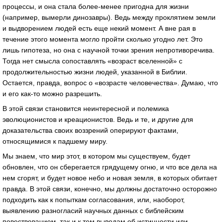
процессы, и она стала более-менее пригодна для жизни
(например, вымерли динозавры). Ведь между проклятием земли
и выдворением людей есть еще некий момент. А вне рая в
течение этого момента могло пройти сколько угодно лет. Это
лишь гипотеза, но она с научной точки зрения непротиворечива.
Тогда нет смысла сопоставлять «возраст вселенной» с
продолжительностью жизни людей, указанной в Библии.
Остается, правда, вопрос о «возрасте человечества». Думаю, что
и его как-то можно разрешить.
В этой связи становится неинтересной и полемика
эволюционистов и креационистов. Ведь и те, и другие для
доказательства своих воззрений оперируют фактами,
относящимися к падшему миру.
Мы знаем, что мир этот, в котором мы существуем, будет
обновлен, что он сберегается грядущему огню, и что все дела на
нем сгорят, и будет новое небо и новая земля, в которых обитает
правда. В этой связи, конечно, мы должны достаточно осторожно
подходить как к попыткам согласования, или, наоборот,
выявлению разногласий научных данных с библейским
повествованием, так и к тем выводам об истинности или