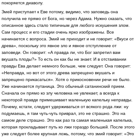
покоряется диаволу.
Змей приступает к Еве потому, видимо, что заповедь она
получила не прямо от Бога, но через Адама. Нужно сказать, что
описанное здесь стало типичным для любого искушения злом.
Сам процесс и его стадии очень ярко изображены. Все
начинается с вопроса. Змий не приходит и не говорит: «Вкуси от
древа», поскольку это явное зло и явное отступление от
заповеди. Он говорит: «А правда ли, что Бог запретил вам
вкушать плоды?» То есть он как бы не знает. И в отстаивании
правды Ева делает немного больше, чем следует. Она говорит:
«Неправда, но вот от этого древа запрещено вкушать и
запрещено прикасаться». Хотя о прикосновении речи не было.
Уже начинается путаница. Это обычный сатанинский прием.
Сначала он прямо ко злу человека не увлекает, а всегда к
некоторой правде примешивает маленькую капельку неправды.
Почему, кстати, следует удерживаться от всякого рода лжи: ну
подумаешь, я там чуть-чуть приврал, это не страшно. Это на
самом деле страшно. Это как раз та самая маленькая капелька,
которая прокладывает путь ко лжи гораздо большей. После этого
уже следует более крупная ложь, потому, что змий говорит: «Это