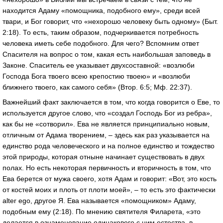
находится Адаму «помощника, подобного ему», среди всей
твари, и Бог говорит, что «нехорошо человеку быть одному» (Быт.
2:18). То есть, таким образом, подчеркивается потребность
человека иметь себе подобного. Для чего? Вспомним ответ
Спасителя на вопрос о том, какая есть наибольшая заповедь в
Законе. Спаситель ее указывает двухсоставной: «возлюби
Господа Бога твоего всею крепостию твоею» и «возлюби
ближнего твоего, как самого себя» (Втор. 6:5; Мф. 22:37).
Важнейший факт заключается в том, что когда говорится о Еве, то
используется другое слово, что «создал Господь Бог из ребра»,
как бы не «сотворил». Ева не является принципиально новым,
отличным от Адама творением, – здесь как раз указывается на
единство рода человеческого и на полное единство и тождество
этой природы, которая отныне начинает существовать в двух
полах. Но есть некоторая первичность и вторичность в том, что
Ева берется от мужа своего, хотя Адам и говорит: «Вот, это кость
от костей моих и плоть от плоти моей», – то есть это фактически
alter ego, другое Я. Ева называется «помощником» Адаму,
подобным ему (2:18). По мнению святителя Филарета, «это
делается в ознаменование одинакового с ним естества, в