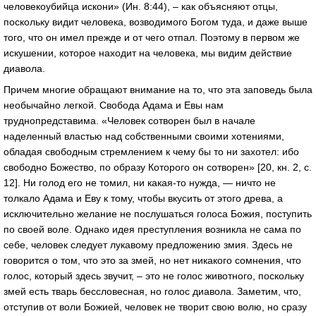
человекоубийца искони» (Ин. 8:44), – как объясняют отцы,
поскольку видит человека, возводимого Богом туда, и даже выше
того, что он имел прежде и от чего отпал. Поэтому в первом же
искушении, которое находит на человека, мы видим действие
диавола.
Причем многие обращают внимание на то, что эта заповедь была
необычайно легкой. Свобода Адама и Евы нам
труднопредставима. «Человек сотворен был в начале
наделенный властью над собственными своими хотениями,
обладая свободным стремлением к чему бы то ни захотел: ибо
свободно Божество, по образу Которого он сотворен» [20, кн. 2, c.
12]. Ни голод его не томил, ни какая-то нужда, — ничто не
толкало Адама и Еву к тому, чтобы вкусить от этого древа, а
исключительно желание не послушаться голоса Божия, поступить
по своей воле. Однако идея преступления возникла не сама по
себе, человек следует лукавому предложению змия. Здесь не
говорится о том, что это за змей, но нет никакого сомнения, что
голос, который здесь звучит, – это не голос животного, поскольку
змей есть тварь бессловесная, но голос диавола. Заметим, что,
отступив от воли Божией, человек не творит свою волю, но сразу