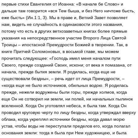
первые стихи Евангелия от Иоанна: «В начале бе Слово» и
дальше там говорится «вся Тем быша, и без Него ничтоже бысть,
еже бысть» (Ин.1:1, 3). Мы в праве и, Ветхий Завет позволяет
нам, видеть не случайность в одинаковости этого названия,
потому что есть в других ветхозаветных книгах более прямые
указания на непосредственное участие Второго Лица Святой
Троицы – ипостасной Премудрости Божией в творении. Так, в
книге Притчей Соломоновых, в восьмой главе, мы можем
прочитать следующее: «Господь имел меня началом пути
Своего, прежде созданий Своих, искони; от века я помазана, от
начала, прежде бытия земли. Я родилась, когда еще не
существовали бездны», – речь идет от лица Премудрости, –
«когда еще не было источников, обильных водою. Я родилась
прежде, нежели водружены были горы, прежде холмов, когда
еще Он не сотворил ни земли, ни полей, ни начальных пылинок
вселенной. Когда Он уготовлял небеса, я была там. Когда Он
проводил круговую черту по лицу бездны, когда утверждал вверху
облака, когда укреплял источники бездны, когда давал морю
устав, чтобы воды не переступали пределов его, когда полагал
основания земли: тогда я была при Нем художницею, и была