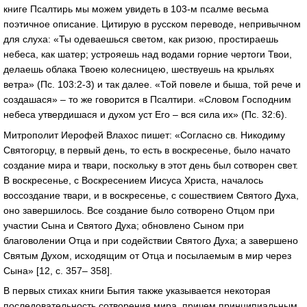
книге Псалтирь мы можем увидеть в 103-м псалме весьма
поэтичное описание. Цитирую в русском переводе, непривычном
для слуха: «Ты одеваешься светом, как ризою, простираешь
небеса, как шатер; устрояешь над водами горние чертоги Твои,
делаешь облака Твоею колесницею, шествуешь на крыльях
ветра» (Пс. 103:2-3) и так далее. «Той повеле и быша, той рече и
создашася» – то же говорится в Псалтири. «Словом Господним
небеса утвердишася и духом уст Его – вся сила их» (Пс. 32:6).
Митрополит Иерофей Влахос пишет: «Согласно св. Никодиму
Святогорцу, в первый день, то есть в воскресенье, было начато
создание мира и твари, поскольку в этот день был сотворен свет.
В воскресенье, с Воскресением Иисуса Христа, началось
воссоздание твари, и в воскресенье, с сошествием Святого Духа,
оно завершилось. Все создание было сотворено Отцом при
участии Сына и Святого Духа; обновлено Сыном при
благоволении Отца и при содействии Святого Духа; а завершено
Святым Духом, исходящим от Отца и посылаемым в мир через
Сына» [12, с. 357– 358].
В первых стихах книги Бытия также указывается некоторая
последовательность сотворения мира, причем принципиальным