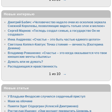
Новые интервью
Дмитрий Бабич: «Человечество надело очки из осколков зеркала
Снежной Королевы, позволяющие видеть только злое и мелкое»
Сергей Марнов: «Господь создал семью, а государство Он не
создавал»
Инна Андреева: «Счастье – это быть частью единого целого»
Светлана Коппел-Ковтун: Точка стояния — вечность (Екатерина
Демина)
Владимир Романенко: «Счастье – это когда оказывается что твои
юношеские мечты сбылись»
Думать или не думать?
Распадающаяся нравственность
1 из 10
→
Новые статьи
У Владыки Феодосия случился сердечный приступ
Маки на обочине
Памяти Эдит Сёдергран (Алексей Дмитриенко)
Ростислав Ищенко: «Они желают превратить Церковь в