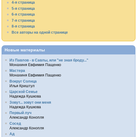
4-я страница
5-я страница
6-я страница
7-я страница
8-я страница
Все авторы на одной странице
Новые материалы
Из Павлов - в Савлы, или "не зная броду..."
Монахиня Евфимия Пащенко
Мастера
Монахиня Евфимия Пащенко
Вокруг Солнца
Илья Криштул
Царской Семье
Надежда Кушкова
Зовут... зовут они меня
Надежда Кушкова
Первый луч
Александр Конопля
Сосед
Александр Конопля
Ад