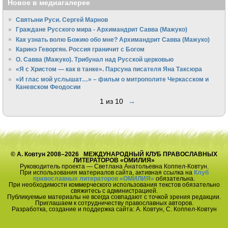
Новое в медиагалерее
Святыни Руси. Сергей Марнов
Граждане Русского мира - Архимандрит Савва (Мажуко)
Как узнать волю Божию обо мне? Архимандрит Савва (Мажуко)
Каринэ Геворгян. Россия граничит с Богом
О. Савва (Мажуко). Трибунал над Русской церковью
«Я с Христом — как в танке». Парсуна писателя Яна Таксюра
«И глас мой услышат…» – фильм о митрополите Черкасском и
Каневском Феодосии
1 из 10
→
© А. Ковтун 2008–2026 МЕЖДУНАРОДНЫЙ КЛУБ ПРАВОСЛАВНЫХ
ЛИТЕРАТОРОВ «ОМИЛИЯ»
Руководитель проекта — Светлана Анатольевна Коппел-Ковтун.
При использования материалов сайта, активная ссылка на
Клуб
православных литераторов «ОМИЛИЯ»
обязательна.
При необходимости коммерческого использования текстов обязательно
свяжитесь с администрацией.
Публикуемые материалы не всегда совпадают с точкой зрения редакции.
Приглашаем к сотрудничеству православных авторов.
Разработка, создание и поддержка сайта: А. Ковтун, С. Коппел-Ковтун