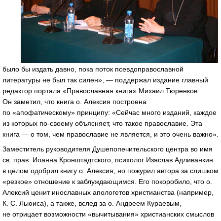
было бы издать давно, пока поток псевдоправославной
литературы не был так силен», — поддержал издание главный
редактор портала «Православная книга» Михаил Тюренков.
Он заметил, что книга о. Алексия построена
по «апофатическому» принципу: «Сейчас много изданий, каждое
из которых
по-своему
объясняет, что такое православие. Эта
книга — о том, чем православие не является, и это очень важно».
Заместитель руководителя Душепопечительского центра во имя
св. прав. Иоанна Кронштадтского, психолог Изяслав Адливанкин
в целом одобрил книгу о. Алексия, но пожурил автора за слишком
«резкое» отношение к заблуждающимся. Его покоробило, что о.
Алексий ценит инославных апологетов христианства (например,
К. С. Льюиса
), а также, вслед за о. Андреем Кураевым,
не отрицает возможности «вычитывания» христианских смыслов