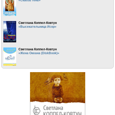
«Сквозь тень»
Светлана Коппел-Ковтун
«Высекательница Искр»
Светлана Коппел-Ковтун
«Жена Океана (DiskBook)»