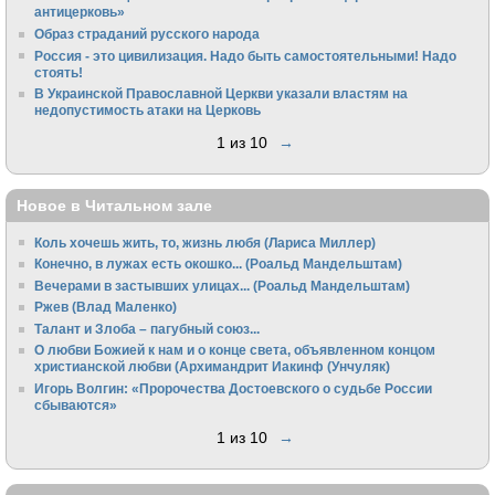
антицерковь»
Образ страданий русского народа
Россия - это цивилизация. Надо быть самостоятельными! Надо
стоять!
В Украинской Православной Церкви указали властям на
недопустимость атаки на Церковь
1 из 10
→
Новое в Читальном зале
Коль хочешь жить, то, жизнь любя (Лариса Миллер)
Конечно, в лужах есть окошко... (Роальд Мандельштам)
Вечерами в застывших улицах... (Роальд Мандельштам)
Ржев (Влад Маленко)
Талант и Злоба – пагубный союз...
О любви Божией к нам и о конце света, объявленном концом
христианской любви (Архимандрит Иакинф (Унчуляк)
Игорь Волгин: «Пророчества Достоевского о судьбе России
сбываются»
1 из 10
→