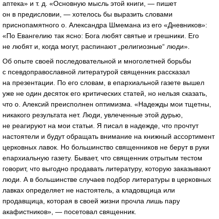
аптека»
и т. д.
«Основную мысль этой книги, — пишет
он в предисловии, — хотелось бы выразить словами
приснопамятного о. Александра Шмемана из его «Дневников»:
«По Евангелию так ясно: Бога любят святые и грешники. Его
не любят и, когда могут, распинают „религиозные“ люди».
Об опыте своей последовательной и многолетней борьбы
с псевдоправославной литературой священник рассказал
на презентации. По его словам, в епархиальной газете вышел
уже не один десяток его критических статей, но нельзя сказать,
что о. Алексий преисполнен оптимизма. «Надежды мои тщетны,
никакого результата нет. Люди, увлеченные этой дурью,
не реагируют на мои статьи. Я писал в надежде, что прочтут
настоятели и будут обращать внимание на книжный ассортимент
церковных лавок. Но большинство священников не берут в руки
епархиальную газету. Бывает, что священник отрытым тестом
говорит, что выгодно продавать литературу, которую заказывают
люди. А в большинстве случаев подбор литературы в церковных
лавках определяет не настоятель, а кладовщица или
продавщица, которая в своей жизни прочла лишь пару
акафистников», — посетовал священник.