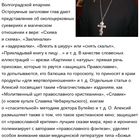
Волгоградской епархии.
Остроумные заголовки глав дают
представление об околоцерковных
суевериях и магическом
отношении к вере: «Схима
и схема», «Заклиналки»
и «задержалки», «Влезть в шкуру» или «снять скальп»,
«Прикладывай книгу к лицу…»
и т. д.
В качестве словесных
иллюстраций — врезки «Картинки с натуры»: прямая речь
прихожан, которые то рвутся «защищать Православие»,
то допытываются, кто батюшка по гороскопу, то приносят в храм
продукты «для жертвоприношения»
и т. д.
Отдельные статьи о.
Алексий посвящает таким «благочестивым» изданиям, как
«Молитвенный щит православного христианина», «Славик»
(о новом культе Славика Чебаркульского), книгам
о «спасительной» методике доктора Бутейко
и т. д.
О. Алексий
размышляет также о том, что такое христианское кино; защищает
от «православной критики» лучшие сказки мира; ярко и иронично
полемизирует с авторами «православного фэнтези»; уделяет
особое внимание
квази-медицинской
литературе типа «Божья