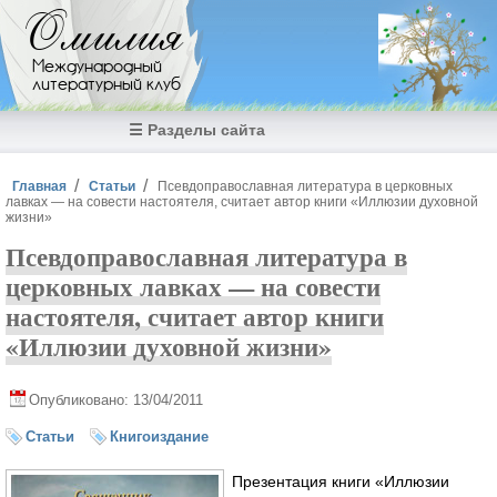
Перейти к основному содержанию
Омилия
Международный
литературный клуб
☰ Разделы сайта
Вы здесь
Главная
Статьи
Псевдоправославная литература в церковных
лавках — на совести настоятеля, считает автор книги «Иллюзии духовной
жизни»
Псевдоправославная литература в
церковных лавках — на совести
настоятеля, считает автор книги
«Иллюзии духовной жизни»
Опубликовано: 13/04/2011
Статьи
Книгоиздание
Презентация книги «Иллюзии