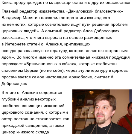
Книга предупреждает о младостарчестве и о других опасностях».
Главный редактор издательства «Даниловский благовестник»
Владимир Малягин похвалил автора книги как «одного
из немногих, которые сознательно ищут пути решения проблем
церковных людей». А опытный редактор Алла Добросоцких
рассказала, что книга выросла на основе размещенных
в Интернете статей о. Алексия, критикующих
псевдоправославную литературу, которая является «страшным
ядом». Во многом именно эта сомнительная книжная продукция
порождает «Брянчаниновых в юбках», которые озабочены
спасением Церкви (но не себя); через эту литературу в церковь
просачивается самое настоящее мракобесие, считает А.
Добросоцких.
В книге о. Алексия содержится
глубокий анализ некоторых
наиболее вопиющих искажений
церковного сознания, с которыми
автор постоянно сталкивается как
приходской священник, а также
цензор книжного склада