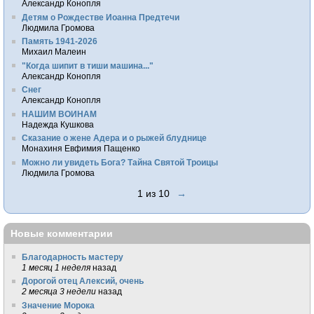
Александр Конопля
Детям о Рождестве Иоанна Предтечи
Людмила Громова
Память 1941-2026
Михаил Малеин
"Когда шипит в тиши машина..."
Александр Конопля
Снег
Александр Конопля
НАШИМ ВОИНАМ
Надежда Кушкова
Сказание о жене Адера и о рыжей блуднице
Монахиня Евфимия Пащенко
Можно ли увидеть Бога? Тайна Святой Троицы
Людмила Громова
1 из 10
→
Новые комментарии
Благодарность мастеру
1 месяц 1 неделя
назад
Дорогой отец Алексий, очень
2 месяца 3 недели
назад
Значение Морока