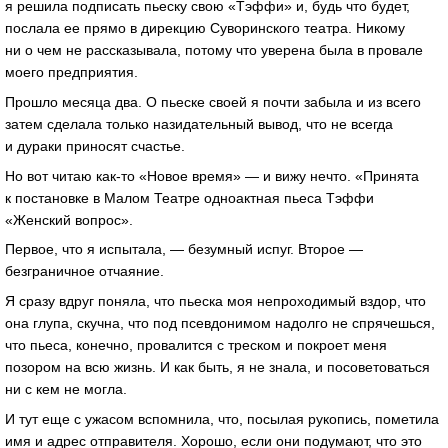
я решила подписать пьеску свою «Тэффи» и, будь что будет,
послала ее прямо в дирекцию Суворинского театра. Никому
ни о чем не рассказывала, потому что уверена была в провале
моего предприятия.
Прошло месяца два. О пьеске своей я почти забыла и из всего
затем сделала только назидательный вывод, что не всегда
и дураки приносят счастье.
Но вот читаю как-то «Новое время» — и вижу нечто. «Принята
к постановке в Малом Театре одноактная пьеса Тэффи
«Женский вопрос».
Первое, что я испытала, — безумный испуг. Второе —
безграничное отчаяние.
Я сразу вдруг поняла, что пьеска моя непроходимый вздор, что
она глупа, скучна, что под псевдонимом надолго не спрячешься,
что пьеса, конечно, провалится с треском и покроет меня
позором на всю жизнь. И как быть, я не знала, и посоветоваться
ни с кем не могла.
И тут еще с ужасом вспомнила, что, посылая рукопись, пометила
имя и адрес отправителя. Хорошо, если они подумают, что это