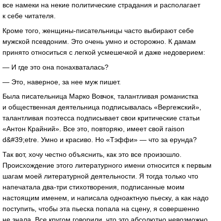
все намеки на некие политические страдания и располагает
к себе читателя.
Кроме того, женщины-писательницы часто выбирают себе
мужской псевдоним. Это очень умно и осторожно. К дамам
принято относиться с легкой усмешечкой и даже недоверием:
— И где это она понахваталась?
— Это, наверное, за нее муж пишет.
Была писательница Марко Вовчок, талантливая романистка
и общественная деятельница подписывалась «Вергежский»,
талантливая поэтесса подписывает свои критические статьи
«Антон Крайний». Все это, повторяю, имеет свой raison
d&#39;etre. Умно и красиво. Но «Тэффи» — что за ерунда?
Так вот, хочу честно объяснить, как это все произошло.
Происхождение этого литературного имени относится к первым
шагам моей литературной деятельности. Я тогда только что
напечатала два-три стихотворения, подписанные моим
настоящим именем, и написала одноактную пьеску, а как надо
поступить, чтобы эта пьеска попала на сцену, я совершенно
не знала. Все кругом говорили, что это абсолютно невозможно,