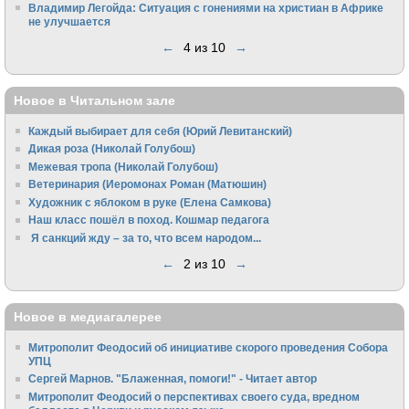
Владимир Легойда: Ситуация с гонениями на христиан в Африке
не улучшается
←
4 из 10
→
Новое в Читальном зале
Каждый выбирает для себя (Юрий Левитанский)
Дикая роза (Николай Голубош)
Межевая тропа (Николай Голубош)
Ветеринария (Иеромонах Роман (Матюшин)
Художник с яблоком в руке (Елена Самкова)
Наш класс пошёл в поход. Кошмар педагога
Я санкций жду – за то, что всем народом...
←
2 из 10
→
Новое в медиагалерее
Митрополит Феодосий об инициативе скорого проведения Собора
УПЦ
Сергей Марнов. "Блаженная, помоги!" - Читает автор
Митрополит Феодосий о перспективах своего суда, вредном