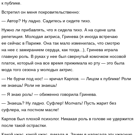
к публике.
Встретил он меня покровительственно:
— Автор? Ну ладно. Садитесь и сидите тихо.
Нужно ли прибавлять, что я сидела тихо. А на сцене шла
репетиция. Молодая актриса, Гринева (я иногда встречаю
ее сейчас в Париже. Она так мало изменилась, что смотрю
на нее с замиранием сердца, как тогда...), Гринева играла
главную роль. В руках у нее был свернутый комочком носовой
платок, который она все время прижимала ко рту — это была
мода того сезона у молодых актрис.
— Не бурчи под нос! — кричал Карпов. — Лицом к публике! Роли
не знаешь! Роли не знаешь!
— Я знаю роль! — обиженно говорила Гринева.
— Знаешь? Ну ладно. Суфлер! Молчать! Пусть жарит без
суфлера, на постном масле!
Карпов был плохой психолог. Никакая роль в голове не удержится
после такой острастки.
Какой ужас, какой ужас, думала я. Зачем я написала эту ужасную