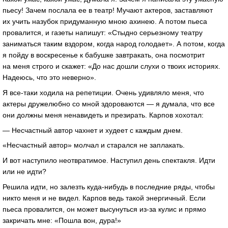
пьесу! Зачем послала ее в театр! Мучают актеров, заставляют
их учить назубок придуманную мною ахинею. А потом пьеса
провалится, и газеты напишут: «Стыдно серьезному театру
заниматься таким вздором, когда народ голодает». А потом, когда
я пойду в воскресенье к бабушке завтракать, она посмотрит
на меня строго и скажет: «До нас дошли слухи о твоих историях.
Надеюсь, что это неверно».
Я все-таки ходила на репетиции. Очень удивляло меня, что
актеры дружелюбно со мной здороваются — я думала, что все
они должны меня ненавидеть и презирать. Карпов хохотал:
— Несчастный автор чахнет и худеет с каждым днем.
«Несчастный автор» молчал и старался не заплакать.
И вот наступило неотвратимое. Наступил день спектакля. Идти
или не идти?
Решила идти, но залезть куда-нибудь в последние ряды, чтобы
никто меня и не видел. Карпов ведь такой энергичный. Если
пьеса провалится, он может высунуться из-за кулис и прямо
закричать мне: «Пошла вон, дура!»