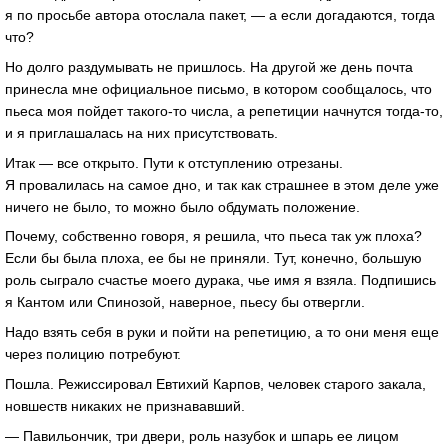
я по просьбе автора отослала пакет, — а если догадаются, тогда
что?
Но долго раздумывать не пришлось. На другой же день почта
принесла мне официальное письмо, в котором сообщалось, что
пьеса моя пойдет такого-то числа, а репетиции начнутся тогда-то,
и я приглашалась на них присутствовать.
Итак — все открыто. Пути к отступлению отрезаны.
Я провалилась на самое дно, и так как страшнее в этом деле уже
ничего не было, то можно было обдумать положение.
Почему, собственно говоря, я решила, что пьеса так уж плоха?
Если бы была плоха, ее бы не приняли. Тут, конечно, большую
роль сыграло счастье моего дурака, чье имя я взяла. Подпишись
я Кантом или Спинозой, наверное, пьесу бы отвергли.
Надо взять себя в руки и пойти на репетицию, а то они меня еще
через полицию потребуют.
Пошла. Режиссировал Евтихий Карпов, человек старого закала,
новшеств никаких не признававший.
— Павильончик, три двери, роль назубок и шпарь ее лицом