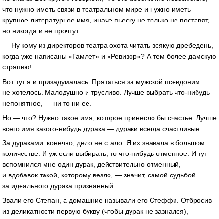
что нужно иметь связи в театральном мире и нужно иметь
крупное литературное имя, иначе пьеску не только не поставят,
но никогда и не прочтут.
— Ну кому из директоров театра охота читать всякую дребедень,
когда уже написаны «Гамлет» и «Ревизор»? А тем более дамскую
стряпню!
Вот тут я и призадумалась. Прятаться за мужской псевдоним
не хотелось. Малодушно и трусливо. Лучше выбрать что-нибудь
непонятное, — ни то ни ее.
Но — что? Нужно такое имя, которое принесло бы счастье. Лучше
всего имя какого-нибудь дурака — дураки всегда счастливые.
За дураками, конечно, дело не стало. Я их знавала в большом
количестве. И уж если выбирать, то что-нибудь отменное. И тут
вспомнился мне один дурак, действительно отменный,
и вдобавок такой, которому везло, — значит, самой судьбой
за идеального дурака признанный.
Звали его Степан, а домашние называли его Стеффи. Отбросив
из деликатности первую букву (чтобы дурак не зазнался),