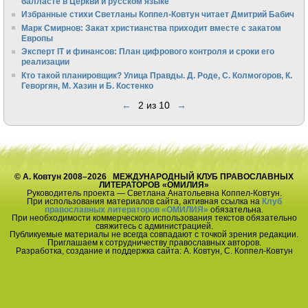
балласте в Церкви и русском языке
Избранные стихи Светланы Коппел-Ковтун читает Дмитрий Бабич
Марк Смирнов: Закат христианства приходит вместе с закатом
Европы
Эксперт IT и финансов: План цифрового контроля и сроки его
реализации
Кто такой планировщик? Улица Правды. Д. Роде, С. Колмогоров, К.
Геворгян, М. Хазин и Б. Костенко
←
2 из 10
→
© А. Ковтун 2008–2026 МЕЖДУНАРОДНЫЙ КЛУБ ПРАВОСЛАВНЫХ
ЛИТЕРАТОРОВ «ОМИЛИЯ»
Руководитель проекта — Светлана Анатольевна Коппел-Ковтун.
При использования материалов сайта, активная ссылка на
Клуб
православных литераторов «ОМИЛИЯ»
обязательна.
При необходимости коммерческого использования текстов обязательно
свяжитесь с администрацией.
Публикуемые материалы не всегда совпадают с точкой зрения редакции.
Приглашаем к сотрудничеству православных авторов.
Разработка, создание и поддержка сайта: А. Ковтун, С. Коппел-Ковтун