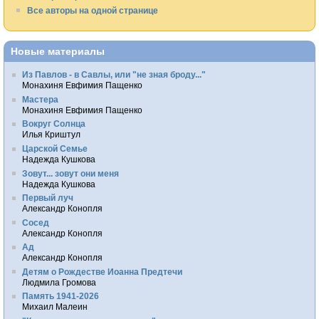
Все авторы на одной странице
Новые материалы
Из Павлов - в Савлы, или "не зная броду..."
Монахиня Евфимия Пащенко
Мастера
Монахиня Евфимия Пащенко
Вокруг Солнца
Илья Криштул
Царской Семье
Надежда Кушкова
Зовут... зовут они меня
Надежда Кушкова
Первый луч
Александр Конопля
Сосед
Александр Конопля
Ад
Александр Конопля
Детям о Рождестве Иоанна Предтечи
Людмила Громова
Память 1941-2026
Михаил Малеин