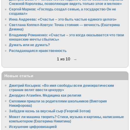
Снежной Королевы, позволяющие видеть только злое и мелкое»
Сергей Марнов: «Господь создал семью, а государство Он не
создавал»
Инна Андреева: «Счастье – это быть частью единого целого»
Светлана Коппел-Ковтун: Точка стояния — вечность (Екатерина
Демина)
Владимир Романенко: «Счастье – это когда оказывается что твои
юношеские мечты сбылись»
Думать или не думать?
Распадающаяся нравственность
1 из 10
→
Новые статьи
Дмитрий Косырев: «Во имя свободы всем демократическим
странам велят ввести цензуру»
Джорджо Агамбен. Медицина как религия
Силовики пришли за родителями школьников (Виктория
Никифорова)
Забудем казнь за вкусный сыр (Георгий Зотов)
Может ли машина творить? Стихи, музыка и картины, написанные
компьютером (Екатерина Никитина)
Искушение цифровизацией