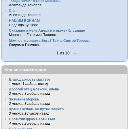
"Когда шипит в тиши машина..."
Александр Конопля
Снег
Александр Конопля
НАШИМ ВОИНАМ
Надежда Кушкова
Сказание о жене Адера и о рыжей блуднице
Монахиня Евфимия Пащенко
Можно ли увидеть Бога? Тайна Святой Троицы
Людмила Громова
1 из 10
→
Новые комментарии
Благодарность мастеру
1 месяц 1 неделя
назад
Дорогой отец Алексий, очень
2 месяца 3 недели
назад
Значение Морока
2 месяца 3 недели
назад
Храни Господь на путях Вашего
3 месяца 18 часов
назад
Протитип фрау Берты был
4 месяца 2 недели
назад
Сейчас будет