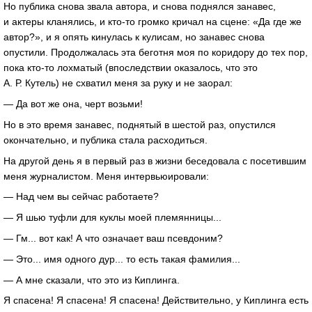
Но публика снова звала автора, и снова поднялся занавес,
и актеры кланялись, и кто-то громко кричал на сцене: «Да где же
автор?», и я опять кинулась к кулисам, но занавес снова
опустили. Продолжалась эта беготня моя по коридору до тех пор,
пока кто-то лохматый (впоследствии оказалось, что это
А. Р. Кутель) не схватил меня за руку и не заорал:
— Да вот же она, черт возьми!
Но в это время занавес, поднятый в шестой раз, опустился
окончательно, и публика стала расходиться.
На другой день я в первый раз в жизни беседовала с посетившим
меня журналистом. Меня интервьюировали:
— Над чем вы сейчас работаете?
— Я шью туфли для куклы моей племянницы...
— Гм... вот как! А что означает ваш псевдоним?
— Это... имя одного дур... то есть такая фамилия...
— А мне сказали, что это из Киплинга.
Я спасена! Я спасена! Я спасена! Действительно, у Киплинга есть