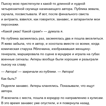
Пьеску мою пристегнули к какой-то длинной и нудной
четырехактной скучище начинающего автора. Публика зевала,
скучала, посвистывала. И вот, после финального свиста
и антракта, взвился, как говорится, занавес, и затарантили мои
персонажи.
«Какой ужас! Какой срам!» — думала я.
Но публика засмеялась раз, засмеялась два и пошла веселиться.
Я живо забыла, что я автор, и хохотала вместе со всеми, когда
комическая старуха Яблочкина, изображавшая женщину-
генерала, маршировала по сцене в мундире и играла на губах
военные сигналы. Актеры вообще были хорошие и разыграли
пьеску на славу.
— Автора! — закричали из публики. — Автора!
Как быть?
Подняли занавес. Актеры кланялись. Показывали, что ищут
автора.
Я вскочила с места, пошла в коридор по направлению к кулисам.
В это время занавес уже опустили, и я повернула назад.