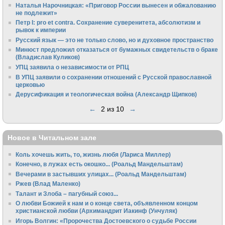
Наталья Нарочницкая: «Приговор России вынесен и обжалованию
не подлежит»
Петр I: pro et contra. Сохранение суверенитета, абсолютизм и
рывок к империи
Русский язык — это не только слово, но и духовное пространство
Минюст предложил отказаться от бумажных свидетельств о браке
(Владислав Куликов)
УПЦ заявила о независимости от РПЦ
В УПЦ заявили о сохранении отношений с Русской православной
церковью
Дерусификация и теологическая война (Александр Щипков)
←
2 из 10
→
Новое в Читальном зале
Коль хочешь жить, то, жизнь любя (Лариса Миллер)
Конечно, в лужах есть окошко... (Роальд Мандельштам)
Вечерами в застывших улицах... (Роальд Мандельштам)
Ржев (Влад Маленко)
Талант и Злоба – пагубный союз...
О любви Божией к нам и о конце света, объявленном концом
христианской любви (Архимандрит Иакинф (Унчуляк)
Игорь Волгин: «Пророчества Достоевского о судьбе России