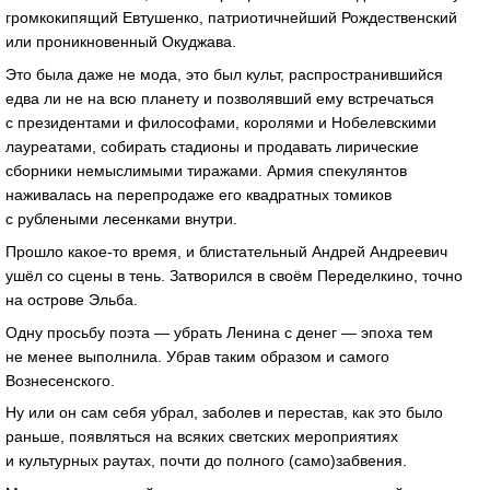
громкокипящий Евтушенко, патриотичнейший Рождественский
или проникновенный Окуджава.
Это была даже не мода, это был культ, распространившийся
едва ли не на всю планету и позволявший ему встречаться
с президентами и философами, королями и Нобелевскими
лауреатами, собирать стадионы и продавать лирические
сборники немыслимыми тиражами. Армия спекулянтов
наживалась на перепродаже его квадратных томиков
с рублеными лесенками внутри.
Прошло
какое-то
время, и блистательный Андрей Андреевич
ушёл со сцены в тень. Затворился в своём Переделкино, точно
на острове Эльба.
Одну просьбу поэта — убрать Ленина с денег — эпоха тем
не менее выполнила. Убрав таким образом и самого
Вознесенского.
Ну или он сам себя убрал, заболев и перестав, как это было
раньше, появляться на всяких светских мероприятиях
и культурных раутах, почти до полного (само)забвения.