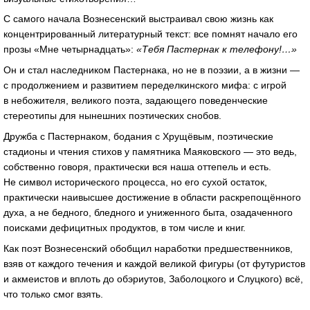
С самого начала Вознесенский выстраивал свою жизнь как
концентрированный литературный текст: все помнят начало его
прозы «Мне четырнадцать»:
«Тебя Пастернак к телефону!…»
Он и стал наследником Пастернака, но не в поэзии, а в жизни —
с продолжением и развитием переделкинского мифа: с игрой
в небожителя, великого поэта, задающего поведенческие
стереотипы для нынешних поэтических снобов.
Дружба с Пастернаком, бодания с Хрущёвым, поэтические
стадионы и чтения стихов у памятника Маяковского — это ведь,
собственно говоря, практически вся наша оттепель и есть.
Не символ исторического процесса, но его сухой остаток,
практически наивысшее достижение в области раскрепощённого
духа, а не бедного, бледного и униженного быта, озадаченного
поисками дефицитных продуктов, в том числе и книг.
Как поэт Вознесенский обобщил наработки предшественников,
взяв от каждого течения и каждой великой фигуры (от футуристов
и акмеистов и вплоть до обэриутов, Заболоцкого и Слуцкого) всё,
что только смог взять.