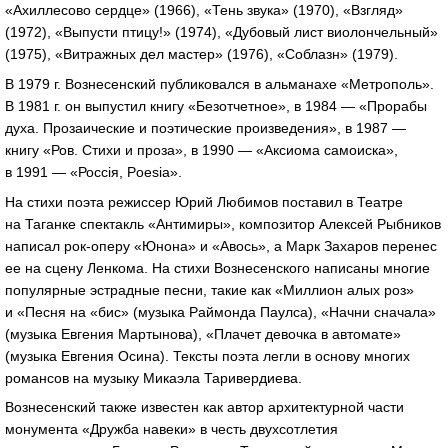
«Ахиллесово сердце» (1966), «Тень звука» (1970), «Взгляд»
(1972), «Выпусти птицу!» (1974), «Дубовый лист виолончельный»
(1975), «Витражных дел мастер» (1976), «Соблазн» (1979).
В 1979 г. Вознесенский публиковался в альманахе «Метрополь».
В 1981 г. он выпустил книгу «Безотчетное», в 1984 — «Прорабы
духа. Прозаические и поэтические произведения», в 1987 —
книгу «Ров. Стихи и проза», в 1990 — «Аксиома самоиска»,
в 1991 — «Россiя, Poesia».
На стихи поэта режиссер Юрий Любимов поставил в Театре
на Таганке спектакль «Антимиры», композитор Алексей Рыбников
написал
рок-оперу
«Юнона» и «Авось», а Марк Захаров перенес
ее на сцену Ленкома. На стихи Вознесенского написаны многие
популярные эстрадные песни, такие как «Миллион алых роз»
и «Песня на «бис» (музыка Раймонда Паулса), «Начни сначала»
(музыка Евгения Мартынова), «Плачет девочка в автомате»
(музыка Евгения Осина). Тексты поэта легли в основу многих
романсов на музыку Микаэла Таривердиева.
Вознесенский также известен как автор архитектурной части
монумента «Дружба навеки» в честь двухсотлетия