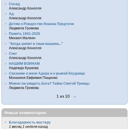
Сосед
Александр Конопля
Ад
Александр Конопля
Детям о Рождестве Иоанна Предтечи
Людмила Громова
Память 1941-2026
Михаил Малеин
"Когда шипит в тиши машина..."
Александр Конопля
Снег
Александр Конопля
НАШИМ ВОИНАМ
Надежда Кушкова
Сказание о жене Адера и о рыжей блуднице
Монахиня Евфимия Пащенко
Можно ли увидеть Бога? Тайна Святой Троицы
Людмила Громова
1 из 10
→
Новые комментарии
Благодарность мастеру
1 месяц 1 неделя
назад