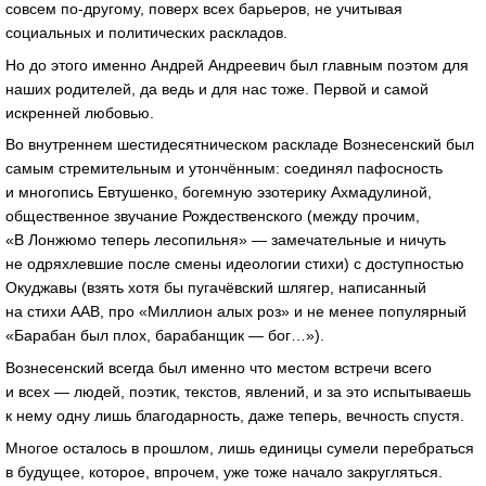
совсем
по-другому
, поверх всех барьеров, не учитывая
социальных и политических раскладов.
Но до этого именно Андрей Андреевич был главным поэтом для
наших родителей, да ведь и для нас тоже. Первой и самой
искренней любовью.
Во внутреннем шестидесятническом раскладе Вознесенский был
самым стремительным и утончённым: соединял пафосность
и многопись Евтушенко, богемную эзотерику Ахмадулиной,
общественное звучание Рождественского (между прочим,
«В Лонжюмо теперь лесопильня» — замечательные и ничуть
не одряхлевшие после смены идеологии стихи) с доступностью
Окуджавы (взять хотя бы пугачёвский шлягер, написанный
на стихи ААВ, про «Миллион алых роз» и не менее популярный
«Барабан был плох, барабанщик — бог…»).
Вознесенский всегда был именно что местом встречи всего
и всех — людей, поэтик, текстов, явлений, и за это испытываешь
к нему одну лишь благодарность, даже теперь, вечность спустя.
Многое осталось в прошлом, лишь единицы сумели перебраться
в будущее, которое, впрочем, уже тоже начало закругляться.