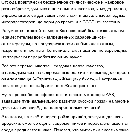
Отсюда практически бесконечное стилистическое и жанровое
разнообразие, учитывающее опыт и классиков, и модернистов,
виршеслагателей допушкинской эпохи и актуальных западных
интерпретаторов, до поры до времени в СССР неизвестных.
Разумеется, в
какой-то
мере Вознесенский был толкователем
и заместителем всех «запрещённых барабанщиков»
от литературы, но популяризатором он был адекватным,
искренним и честным. Конгениальным, наконец, не ворующим,
но творчески перерабатывающим
чужое
.
Всё это перемешивалось, создавая новое качество,
и накладывалось на современные реалии, что выглядело просто
ошеломляюще («Стриптиз», «Женщину бьют», «Настроенья
неважнецкого не набрался под Жванецкого…»).
Ну, а про особенно эффектные и точные метафоры ААВ,
задавшие пути дальнейшего развития русской поэзии на многие
десятилетия вперёд, не повторял только ленивый…
Это потом, на излёте перестройки пришёл, зазвучал для всех
Бродский, смёл со сцены современников и переставил акценты
среди предшественников. Показал, что мыслить и писать можно