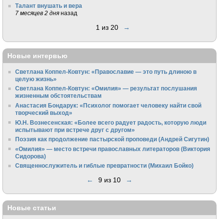
Талант внушать и вера
7 месяцев 2 дня
назад
1 из 20
→
Новые интервью
Светлана Коппел-Ковтун: «Православие — это путь длиною в
целую жизнь»
Светлана Коппел-Ковтун: «Омилия» — результат послушания
жизненным обстоятельствам
Анастасия Бондарук: «Психолог помогает человеку найти свой
творческий выход»
Ю.Н. Вознесенская: «Более всего радует радость, которую люди
испытывают при встрече друг с другом»
Поэзия как продолжение пастырской проповеди (Андрей Сигутин)
«Омилия» — место встречи православных литераторов (Виктория
Сидорова)
Священнослужитель и гиблые превратности (Михаил Бойко)
←
9 из 10
→
Новые статьи