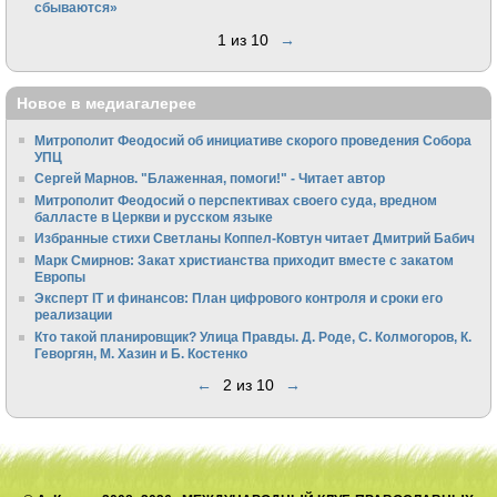
сбываются»
1 из 10
→
Новое в медиагалерее
Митрополит Феодосий об инициативе скорого проведения Собора
УПЦ
Сергей Марнов. "Блаженная, помоги!" - Читает автор
Митрополит Феодосий о перспективах своего суда, вредном
балласте в Церкви и русском языке
Избранные стихи Светланы Коппел-Ковтун читает Дмитрий Бабич
Марк Смирнов: Закат христианства приходит вместе с закатом
Европы
Эксперт IT и финансов: План цифрового контроля и сроки его
реализации
Кто такой планировщик? Улица Правды. Д. Роде, С. Колмогоров, К.
Геворгян, М. Хазин и Б. Костенко
←
2 из 10
→