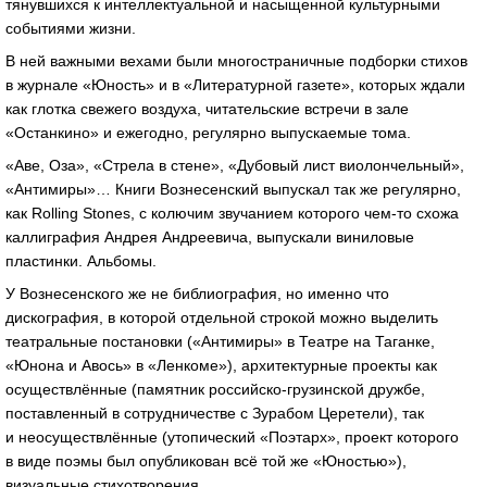
тянувшихся к интеллектуальной и насыщенной культурными
событиями жизни.
В ней важными вехами были многостраничные подборки стихов
в журнале «Юность» и в «Литературной газете», которых ждали
как глотка свежего воздуха, читательские встречи в зале
«Останкино» и ежегодно, регулярно выпускаемые тома.
«Аве, Оза», «Стрела в стене», «Дубовый лист виолончельный»,
«Антимиры»… Книги Вознесенский выпускал так же регулярно,
как Rolling Stones, с колючим звучанием которого
чем-то
схожа
каллиграфия Андрея Андреевича, выпускали виниловые
пластинки. Альбомы.
У Вознесенского же не библиография, но именно что
дискография, в которой отдельной строкой можно выделить
театральные постановки («Антимиры» в Театре на Таганке,
«Юнона и Авось» в «Ленкоме»), архитектурные проекты как
осуществлённые (памятник
российско-грузинской
дружбе,
поставленный в сотрудничестве с Зурабом Церетели), так
и неосуществлённые (утопический «Поэтарх», проект которого
в виде поэмы был опубликован всё той же «Юностью»),
визуальные стихотворения…