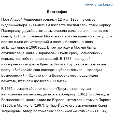
www.chaskor.ru
Биография
Поэт Андрей Андреевич родился 12 мая 1933 г. в семье
гидроинженера. В
14-летнем
возрасте послал свои стихи Борису
Пастернаку, дружба с которым оказала сильное влияние на его
судьбу. В 1957 г. окончил Московский архитектурный институт. Его
первая книга стихотворений и поэм «Мозаика» вышла
во Владимире в 1960 году. В том же году в Москве была
опубликована книга «Парабола». Почти сразу Вознесенский
испытал на себе гонения властей. В 1963 г. на одной
из творческих встреч в Кремле Никита Хрущев резко высказал
поэту: «Забирайте ваш паспорт и убирайтесь вон, господин
Вознесенский!» Однако книги Вознесенского продолжали
печатать, их тираж достигал 200 тысяч.
В 1962 г. вышел сборник стихов «Треугольная груша»,
написанный после поездки поэта в Америку (1961). В
60-е
годы
Вознесенский много ездил по Европе, читал свои стихи в Париже
(1963), в Мюнхене (1967). В
Нью-Йорке
его выступления были
запрещены. Автор поэтических сборников «Антимиры» (1964),