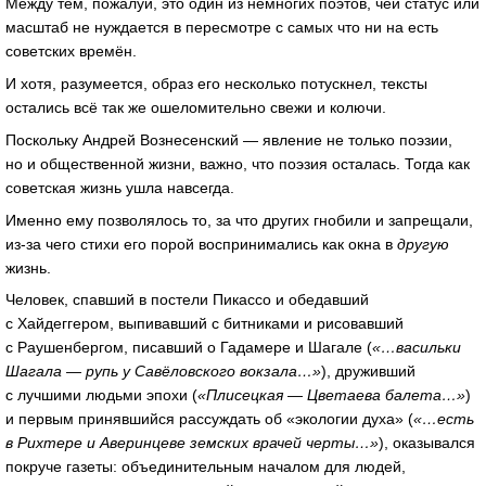
Между тем, пожалуй, это один из немногих поэтов, чей статус или
масштаб не нуждается в пересмотре с самых что ни на есть
советских времён.
И хотя, разумеется, образ его несколько потускнел, тексты
остались всё так же ошеломительно свежи и колючи.
Поскольку Андрей Вознесенский — явление не только поэзии,
но и общественной жизни, важно, что поэзия осталась. Тогда как
советская жизнь ушла навсегда.
Именно ему позволялось то, за что других гнобили и запрещали,
из-за
чего стихи его порой воспринимались как окна в
другую
жизнь.
Человек, спавший в постели Пикассо и обедавший
с Хайдеггером, выпивавший с битниками и рисовавший
с Раушенбергом, писавший о Гадамере и Шагале (
«…васильки
Шагала — рупь у Савёловского вокзала…»
), друживший
с лучшими людьми эпохи (
«Плисецкая — Цветаева балета…»
)
и первым принявшийся рассуждать об «экологии духа» (
«…есть
в Рихтере и Аверинцеве земских врачей черты…»
), оказывался
покруче газеты: объединительным началом для людей,