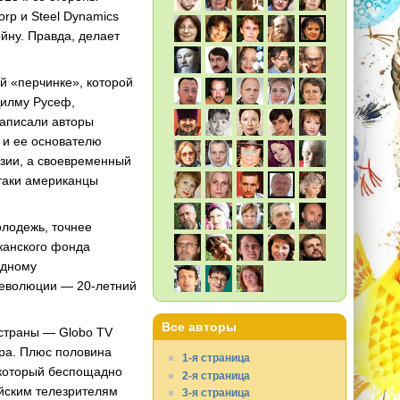
orp и Steel Dynamics
йну. Правда, делает
й «перчинке», которой
Дилму Русеф,
аписали авторы
s и ее основателю
азии, а своевременный
таки американцы
олодежь, точнее
иканского фонда
одному
 революции — 20-летний
Все авторы
страны — Globo TV
ира. Плюс половина
1-я страница
 который беспощадно
2-я страница
ийским телезрителям
3-я страница