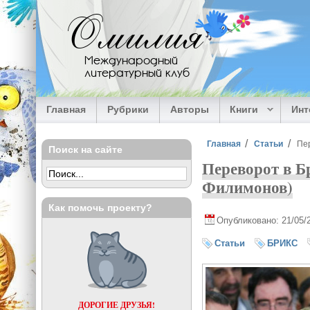
Перейти к основному содержанию
Омилия
Международный
литературный клуб
Главная
Рубрики
Авторы
Книги
Ин
Вы здесь
Главная
Статьи
Пе
Поиск на сайте
Переворот в Б
Филимонов)
Как помочь проекту?
Опубликовано: 21/05/
Статьи
БРИКС
ДОРОГИЕ ДРУЗЬЯ!