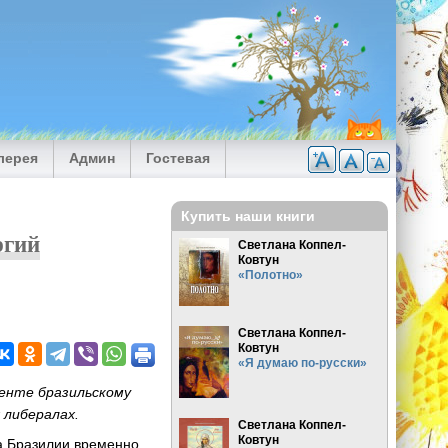
лерея
Админ
Гостевая
Купить наши книги
ргий
Светлана Коппел-
Ковтун
«Полотно»
Светлана Коппел-
Ковтун
«Я думаю по-русски»
енте бразильскому
 либералах.
Светлана Коппел-
Ковтун
а Бразилии временно