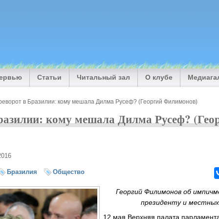
тервью
Статьи
Читальный зал
О клубе
Медиага
реворот в Бразилии: кому мешала Дилма Русеф? (Георгий Филимонов)
разилии: кому мешала Дилма Русеф? (Гео
2016
Бразилия
Общество
Георгий Филимонов об импичм
президенту и местных
12 мая Верхняя палата парламент