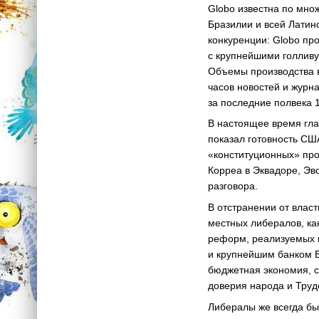
Globo известна по мно
Бразилии и всей Латин
конкуренции: Globo пр
с крупнейшими голливу
Объемы производства в
часов новостей и журн
за последние полвека 
В настоящее время гла
показал готовность СШ
«конституционных» пр
Корреа в Эквадоре, Эв
разговора.
В отстранении от влас
местных либералов, как
реформ, реализуемых в
и крупнейшим банком Б
бюджетная экономия, с
доверия народа и Труд
Либералы же всегда бы