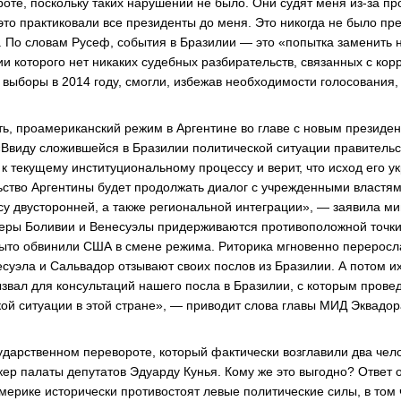
ороте, поскольку таких нарушений не было. Они судят меня из-за п
 это практиковали все президенты до меня. Это никогда не было п
». По словам Русеф, события в Бразилии — это «попытка заменить 
и которого нет никаких судебных разбирательств, связанных с корр
выборы в 2014 году, смогли, избежав необходимости голосования, 
ть, проамериканский режим в Аргентине во главе с новым презид
«Ввиду сложившейся в Бразилии политической ситуации правитель
к текущему институциональному процессу и верит, что исход его у
ство Аргентины будет продолжать диалог с учрежденными властям
су двусторонней, а также региональной интеграции», — заявила м
еры Боливии и Венесуэлы придерживаются противоположной точки
ыто обвинили США в смене режима. Риторика мгновенно переросл
есуэла и Сальвадор отзывают своих послов из Бразилии. А потом 
ызвал для консультаций нашего посла в Бразилии, с которым провед
ой ситуации в этой стране», — приводит слова главы МИД Эквадо
осударственном перевороте, который фактически возглавили два чел
кер палаты депутатов Эдуарду Кунья. Кому же это выгодно? Ответ 
мерике исторически противостоят левые политические силы, в том