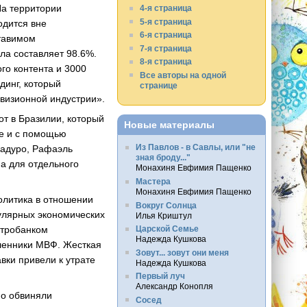
На территории
4-я страница
5-я страница
одится вне
6-я страница
ставимом
7-я страница
ла составляет 98.6%.
8-я страница
го контента и 3000
Все авторы на одной
динг, который
странице
евизионной индустрии».
т в Бразилии, который
Новые материалы
ле и с помощью
Из Павлов - в Савлы, или "не
Мадуро, Рафаэль
зная броду..."
ма для отдельного
Монахиня Евфимия Пащенко
Мастера
Монахиня Евфимия Пащенко
олитика в отношении
Вокруг Солнца
пулярных экономических
Илья Криштул
Царской Семье
нтробанком
Надежда Кушкова
вленники МВФ. Жесткая
Зовут... зовут они меня
вки привели к утрате
Надежда Кушкова
Первый луч
Александр Конопля
но обвиняли
Сосед