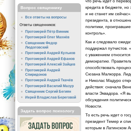
что речь идёт о перев
кредита в бюджете, но
Вопрос священнику
и не станет им сейчас
Все ответы на вопросы
президента, в отношени
Ответы священников:
политики, проигравшие 
Протоиерей Пётр Винник
контроль».
Протоиерей Олег Махнёв
Как и следовало ожида
Священник Федор
Людоговский
поддержал путчистов. 
Протоиерей Андрей Кульков
с уважением относится 
Протоиерей Андрей Ефанов
демократию. Правитель
Протоиерей Алексий Зайцев
способствовать процес
Протоиерей Андрей
Сюзана Малкорра. Лид
Спиридонов
и Николас Мадуро откр
Протоиерей Андрей Ткачёв
Протоиерей Василий Мазур
действия: сначала Вен
Священник Сергий Бегиян
власти Эквадора. «Я в
Иерей Владислав Береговой
обсуждения политическ
Новости.
Задать вопрос психологу
То есть речь идет о г
президент Темер и спи
которым в Латинском А