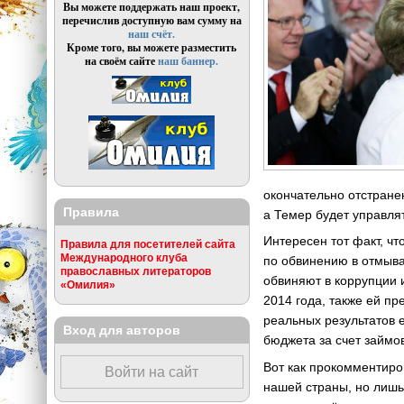
Вы можете поддержать наш проект,
перечислив доступную вам сумму на
наш счёт.
Кроме того, вы можете разместить
на своём сайте
наш баннер.
окончательно отстране
Правила
а Темер будет управлят
Интересен тот факт, чт
Правила для посетителей сайта
Международного клуба
по обвинению в отмыва
православных литераторов
обвиняют в коррупции 
«Омилия»
2014 года, также ей п
реальных результатов 
Вход для авторов
бюджета за счет займо
Вот как прокомментиро
Войти на сайт
нашей страны, но лишь