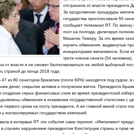
отстранила от власти президента 
За продолжение процедуры импичм
государства проголосовали 55 сена
сообщает телеканал RT. По закону
пост на полгода, делегируя полно
Мишелю Темеру. За это время сен
изучить обвинения, выдвинутые пр
инициаторами импичмента. Если её
трети членов сената (54 человека),
на от власти и не сможет баллотироваться на любой выборный пост
ь страной до конца 2018 года.
о 47 из 80 сенаторов Бразилии (почти 60%) находятся под судом, в
нии денег, сокрытии активов и получении взяток. Президента Браз
и создании серых финансовых схем во время президентской избир
редъявлены обвинения в искажении государственной статистики с ц
ее первого срока на посту президента. А ее главной виной стало п
в у контролируемых государством компаний.
вала в интервью RT эти события сама героиня: «Импичмент преду
 в случаях нарушением президентом Конституции страны и прав ч