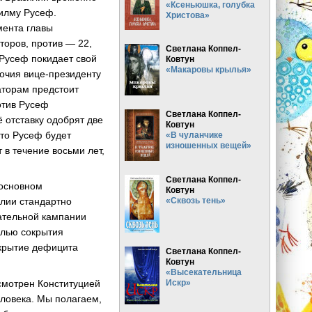
«Ксеньюшка, голубка
Дилму Русеф.
Христова»
ента главы
торов, против — 22,
Светлана Коппел-
 Русеф покидает свой
Ковтун
«Макаровы крылья»
мочия вице-президенту
аторам предстоит
отив Русеф
Светлана Коппел-
 отставку одобрят две
Ковтун
 то Русеф будет
«В чуланчике
изношенных вещей»
 в течение восьми лет,
Светлана Коппел-
 основном
Ковтун
«Сквозь тень»
илии стандартно
ательной кампании
елью сокрытия
окрытие дефицита
Светлана Коппел-
Ковтун
«Высекательница
Искр»
смотрен Конституцией
еловека. Мы полагаем,