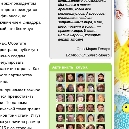
концлагерями и погромами.
ф и экс-президентом
Мы живем в такие
которого приходится
времена, когда все
перевернулось. Агрессоры
 финансах, но
считаются сейчас
исключением Эквадора
защитниками мира, а те,
кого травят и гонят, —
кой, что блокирует
врагами мира. И есть
целые народы, которые
верят этому!
мах. Обратите
Эрих Мария Ремарк
роиграна, публикует
Возлюби ближнего своего
ельно следим
регулировать
Активисты клуба
азвитие страны. Как
кого партнерства.
нии.
 он принимает важное
ется предоставить
ли. По данным
ической точки зрения.
ов тонн стали. И тут
зко увеличило размер
15 г. со стороны