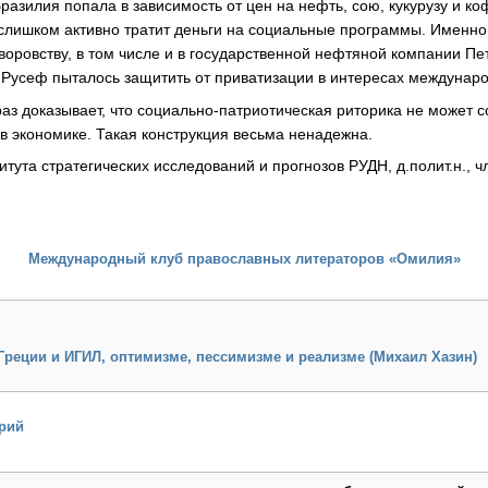
Бразилия попала в зависимость от цен на нефть, сою, кукурузу и к
 слишком активно тратит деньги на социальные программы. Именно 
 воровству, в том числе и в государственной нефтяной компании Пе
 Русеф пыталось защитить от приватизации в интересах междунар
раз доказывает, что социально-патриотическая риторика не может с
в экономике. Такая конструкция весьма ненадежна.
тута стратегических исследований и прогнозов РУДН, д.полит.н., ч
Международный клуб православных литераторов «Омилия»
реции и ИГИЛ, оптимизме, пессимизме и реализме (Михаил Хазин)
рий