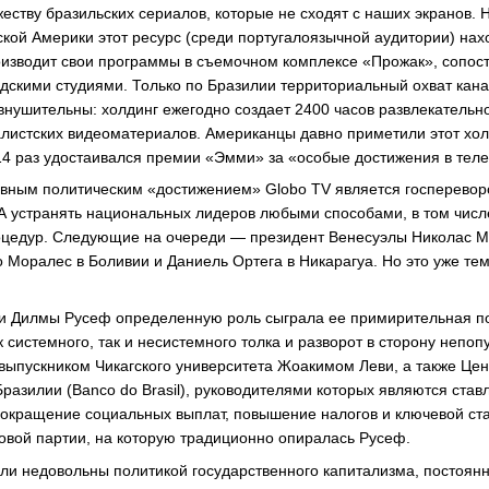
жеству бразильских сериалов, которые не сходят с наших экранов. 
ской Америки этот ресурс (среди португалоязычной аудитории) нах
оизводит свои программы в съемочном комплексе «Прожак», сопо
дскими студиями. Только по Бразилии территориальный охват кана
нушительны: холдинг ежегодно создает 2400 часов развлекательно
алистских видеоматериалов. Американцы давно приметили этот хол
14 раз удостаивался премии «Эмми» за «особые достижения в тел
вным политическим «достижением» Globo TV является госпереворо
А устранять национальных лидеров любыми способами, в том чис
оцедур. Следующие на очереди — президент Венесуэлы Николас 
о Моралес в Боливии и Даниель Ортега в Никарагуа. Но это уже те
ти Дилмы Русеф определенную роль сыграла ее примирительная п
 системного, так и несистемного толка и разворот в сторону непо
ыпускником Чикагского университета Жоакимом Леви, а также Це
разилии (Banco do Brasil), руководителями которых являются ста
окращение социальных выплат, повышение налогов и ключевой ста
овой партии, на которую традиционно опиралась Русеф.
ли недовольны политикой государственного капитализма, постоян