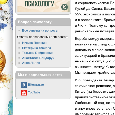
и социалистическая Пар
Лулой да Силва. Вашин
55% экономики и полов
и в геополитике: Браз
Вопрос психологу
и Чили. Поэтому контр
Все ответы на вопросы
региональные позиции 
Ответы православных психологов:
Борьба между америка
Никита Яночкин
внимание на следующий
Екатерина Усачева
довольно мягкое заявл
Татьяна Бобровских
за ситуацией в Бразил
Анастасия Бондарук
нынешнюю ситуацию, об
Анна Лелик
вы знаете, между Кита
Мы придаем крайне ва
Мы в социальных сетях
И.о. президента Темер
ВКонтакте
тактическое решение, 
Китаю (на безвозмездн
YouTube
правительственной газ
Любопытный ход, не та
в игру вновь вступают
импортных тарифов на 