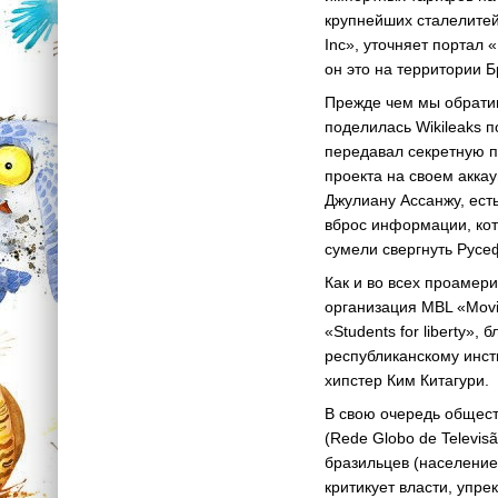
крупнейших сталелитейн
Inc», уточняет портал
он это на территории Б
Прежде чем мы обратим
поделилась Wikileaks 
передавал секретную 
проекта на своем аккау
Джулиану Ассанжу, ест
вброс информации, кот
сумели свергнуть Русе
Как и во всех проамер
организация MBL «Movi
«Students for liberty»
республиканскому инст
хипстер Ким Китагури.
В свою очередь общес
(Rede Globo de Televis
бразильцев (население
критикует власти, упре