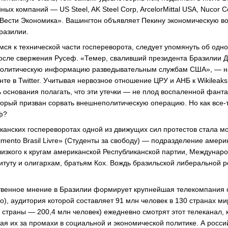
ых компаний — US Steel, AK Steel Corp, ArcelorMittal USA, Nucor C
 «Вести Экономика». Вашингтон объявляет Пекину экономическую во
разилии.
ся к технической части госпереворота, следует упомянуть об одно
после свержения Русеф. «Темер, сваливший президента Бразилии 
политическую информацию разведывательным службам США», — н
нте в Twitter. Учитывая нервозное отношение ЦРУ и АНБ к Wikileak
ь основания полагать, что эти утечки — не плод воспаленной фант
орый призван сорвать внешнеполитическую операцию. Но как все-
ф?
иканских госпереворотах одной из движущих сил протестов стала м
mento Brasil Livre» (Студенты за свободу) — подразделение амер
, близкого к кругам американской Республиканской партии, Междунар
итуту и олигархам, братьям Кох. Вождь бразильской либеральной
твенное мнение в Бразилии формирует крупнейшая телекомпания 
ão), аудитория которой составляет 91 млн человек в 130 странах м
 страны — 200,4 млн человек) ежедневно смотрят этот телеканал,
кая их за промахи в социальной и экономической политике. А росс