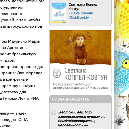
роблем дополнительного
Светлана Коппел-
реступлением
Ковтун
«Жена Океана
невиновного
(DiskBook)»
упцией, с тем, чтобы
взять государство под
ентом Маурисио Марки
ство Аргентины
крепит бразильскую
и, дабы
инистр иностранных дел
 зрения: Эво Моралес
а в конкретные
их примеру следуют
у встречу для
ра Гийома Лонга РИА
Случайная цитата
Жестокий век. Мир
овека — вице-
завоевывается пушками и
очевиден: США,
бомбардировщиками,
человечность —
 числе