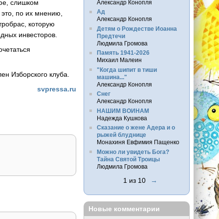
офе, слишком
Александр Конопля
Ад
это, по их мнению,
Александр Конопля
тробрас, которую
Детям о Рождестве Иоанна
одных инвесторов.
Предтечи
Людмила Громова
очетаться
Память 1941-2026
Михаил Малеин
"Когда шипит в тиши
лен Изборского клуба.
машина..."
Александр Конопля
svpressa.ru
Снег
Александр Конопля
НАШИМ ВОИНАМ
Надежда Кушкова
Сказание о жене Адера и о
рыжей блуднице
Монахиня Евфимия Пащенко
Можно ли увидеть Бога?
Тайна Святой Троицы
Людмила Громова
1 из 10
→
Новые комментарии