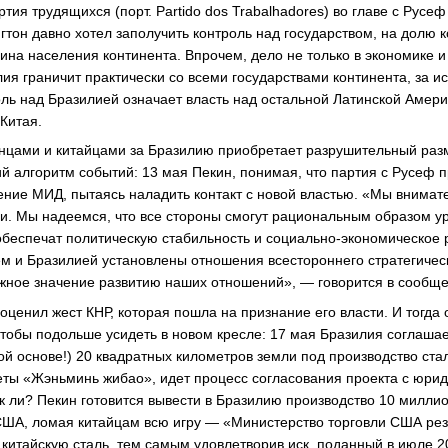
тия трудящихся (порт. Partido dos Trabalhadores) во главе с Русе
гтон давно хотел заполучить контроль над государством, на долю 
ина населения континента. Впрочем, дело не только в экономике и
илия граничит практически со всеми государствами континента, за 
оль над Бразилией означает власть над остальной Латинской Амери
Китая.
нцами и китайцами за Бразилию приобретает разрушительный раз
 алгоритм событий: 13 мая Пекин, понимая, что партия с Русеф п
ение МИД, пытаясь наладить контакт с новой властью. «Мы внимат
ии. Мы надеемся, что все стороны смогут рациональным образом у
еспечат политическую стабильность и социально-экономическое р
ем и Бразилией установлены отношения всестороннего стратегичес
жное значение развитию наших отношений», — говорится в сообще
 оценил жест КНР, которая пошла на признание его власти. И тогда
чтобы подольше усидеть в новом кресле: 17 мая Бразилия соглаша
ой основе!) 20 квадратных километров земли под производство ста
еты «Жэньминь жибао», идет процесс согласования проекта с юрид
к ли? Пекин готовится вывести в Бразилию производство 10 миллион
 США, ломая китайцам всю игру — «Министерство торговли США ре
китайскую сталь, тем самым удовлетворив иск, поданный в июле 20