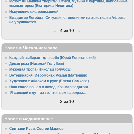
Может ли машина творить? Стихи, музыка и картины, написанные
компьютером (Екатерина Никитина)
Искушение цифровизацией
Владимир Легойда: Ситуация с гонениями на христиан в Африке
не улучшается
←
4 из 10
→
Новое в Читальном зале
Каждый выбирает для себя (Юрий Левитанский)
Дикая роза (Николай Голубош)
Межевая тропа (Николай Голубош)
Ветеринария (Иеромонах Роман (Матюшин)
Художник с яблоком в руке (Елена Самкова)
Наш класс пошёл в поход. Кошмар педагога
Я санкций жду – за то, что всем народом...
←
2 из 10
→
Новое в медиагалерее
Святыни Руси. Сергей Марнов