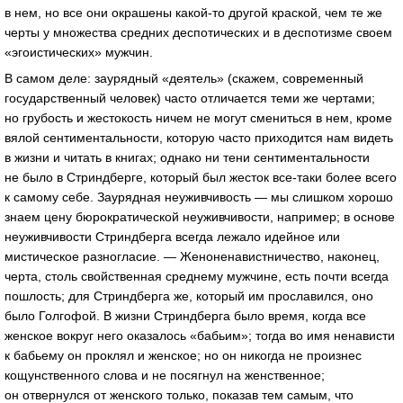
в нем, но все они окрашены какой-то другой краской, чем те же
черты у множества средних деспотических и в деспотизме своем
«эгоистических» мужчин.
В самом деле: заурядный «деятель» (скажем, современный
государственный человек) часто отличается теми же чертами;
но грубость и жестокость ничем не могут смениться в нем, кроме
вялой сентиментальности, которую часто приходится нам видеть
в жизни и читать в книгах; однако ни тени сентиментальности
не было в Стриндберге, который был жесток все-таки более всего
к самому себе. Заурядная неуживчивость — мы слишком хорошо
знаем цену бюрократической неуживчивости, например; в основе
неуживчивости Стриндберга всегда лежало идейное или
мистическое разногласие. — Женоненавистничество, наконец,
черта, столь свойственная среднему мужчине, есть почти всегда
пошлость; для Стриндберга же, который им прославился, оно
было Голгофой. В жизни Стриндберга было время, когда все
женское вокруг него оказалось «бабьим»; тогда во имя ненависти
к бабьему он проклял и женское; но он никогда не произнес
кощунственного слова и не посягнул на женственное;
он отвернулся от женского только, показав тем самым, что