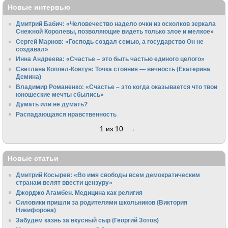
Новые интервью
Дмитрий Бабич: «Человечество надело очки из осколков зеркала
Снежной Королевы, позволяющие видеть только злое и мелкое»
Сергей Марнов: «Господь создал семью, а государство Он не
создавал»
Инна Андреева: «Счастье – это быть частью единого целого»
Светлана Коппел-Ковтун: Точка стояния — вечность (Екатерина
Демина)
Владимир Романенко: «Счастье – это когда оказывается что твои
юношеские мечты сбылись»
Думать или не думать?
Распадающаяся нравственность
1 из 10
→
Новые статьи
Дмитрий Косырев: «Во имя свободы всем демократическим
странам велят ввести цензуру»
Джорджо Агамбен. Медицина как религия
Силовики пришли за родителями школьников (Виктория
Никифорова)
Забудем казнь за вкусный сыр (Георгий Зотов)