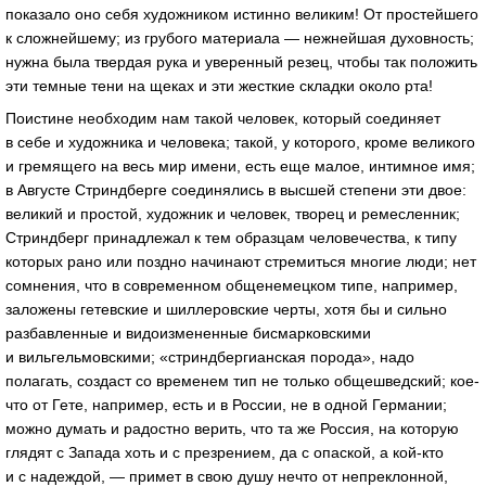
показало оно себя художником истинно великим! От простейшего
к сложнейшему; из грубого материала — нежнейшая духовность;
нужна была твердая рука и уверенный резец, чтобы так положить
эти темные тени на щеках и эти жесткие складки около рта!
Поистине необходим нам такой человек, который соединяет
в себе и художника и человека; такой, у которого, кроме великого
и гремящего на весь мир имени, есть еще малое, интимное имя;
в Августе Стриндберге соединялись в высшей степени эти двое:
великий и простой, художник и человек, творец и ремесленник;
Стриндберг принадлежал к тем образцам человечества, к типу
которых рано или поздно начинают стремиться многие люди; нет
сомнения, что в современном общенемецком типе, например,
заложены гетевские и шиллеровские черты, хотя бы и сильно
разбавленные и видоизмененные бисмарковскими
и вильгельмовскими; «стриндбергианская порода», надо
полагать, создаст со временем тип не только общешведский; кое-
что от Гете, например, есть и в России, не в одной Германии;
можно думать и радостно верить, что та же Россия, на которую
глядят с Запада хоть и с презрением, да с опаской, а кой-кто
и с надеждой, — примет в свою душу нечто от непреклонной,