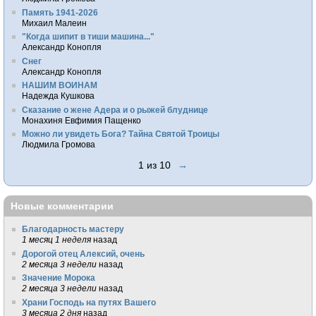
Память 1941-2026
Михаил Малеин
"Когда шипит в тиши машина..."
Александр Конопля
Снег
Александр Конопля
НАШИМ ВОИНАМ
Надежда Кушкова
Сказание о жене Адера и о рыжей блуднице
Монахиня Евфимия Пащенко
Можно ли увидеть Бога? Тайна Святой Троицы
Людмила Громова
1 из 10
→
Новые комментарии
Благодарность мастеру
1 месяц 1 неделя
назад
Дорогой отец Алексий, очень
2 месяца 3 недели
назад
Значение Морока
2 месяца 3 недели
назад
Храни Господь на путях Вашего
3 месяца 2 дня
назад