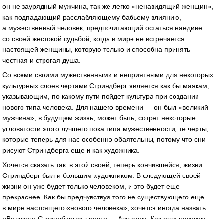
он не заурядный мужчина, так же легко «ненавидящий женщин»,
как подпадающий расслабляющему бабьему влиянию, —
а мужественный человек, предпочитающий остаться наедине
со своей жестокой судьбой, когда в мире не встречается
настоящей женщины, которую только и способна принять
честная и строгая душа.
Со всеми своими мужественными и неприятными для некоторых
культурных слоев чертами Стриндберг является как бы маякам,
указывающим, по какому пути пойдет культура при создании
нового типа человека. Для нашего времени — он был «великий
мужчина»; в будущем жизнь, может быть, сотрет некоторые
угловатости этого лучшего пока типа мужественности, те черты,
которые теперь для нас особенно обаятельны, потому что они
рисуют Стриндберга еще и как художника.
Хочется сказать так: в этой своей, теперь кончившейся, жизни
Стриндберг был и большим художником. В следующей своей
жизни он уже будет только человеком, и это будет еще
прекраснее. Как бы предчувствуя того не существующего еще
в мире настоящего «нового человека», хочется иногда назвать
«Великого Стриндберга» просто — Августом. Как еще назовем