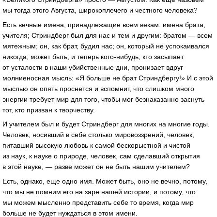
мы тогда этого Августа, широкоплечего и честного человека?
Есть вечные имена, принадлежащие всем векам: имена брата,
учителя; Стриндберг был для нас и тем и другим: братом — всем
мятежным; он, как брат, будил нас; он, который не успокаивался
никогда; может быть, и теперь кого-нибудь, кто засыпает
от усталости в наши убийственные дни, пронизает вдруг
молниеносная мысль: «Я больше не брат Стриндбергу!» И с этой
мыслью он опять проснется и вспомнит, что слишком много
энергии требует мир для того, чтобы мог безнаказанно заснуть
тот, кто призван к творчеству.
И учителем был и будет Стриндберг для многих на многие годы.
Человек, носивший в себе столько мировоззрений, человек,
питавший высокую любовь к самой бескорыстной и чистой
из наук, к науке о природе, человек, сам сделавший открытия
в этой науке, — разве может он не быть нашим учителем?
Есть, однако, еще одно имя. Может быть, оно не вечно, потому,
что мы не помним его на заре нашей истории, и потому, что
мы можем мысленно представить себе то время, когда мир
больше не будет нуждаться в этом имени.