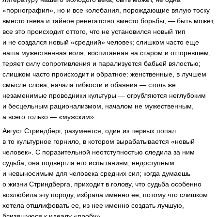
«порнография», но и все колебания, порождающие вялую тоску
вместо гнева и тайное ренегатство вместо борьбы, — быть может,
все это происходит оттого, что не установился новый тип
и не создался новый «средний» человек; слишком часто еще
наша мужественная воля, воспитанная на старом и отгоревшем,
теряет силу сопротивления и парализуется бабьей вялостью;
слишком часто происходит и обратное: женственные, в лучшем
смысле слова, начала гибкости и обаяния — столь же
незаменимые проводники культуры — огрубляются неглубоким
и бесцельным рационализмом, началом не мужественным,
а всего только — «мужским».
Август Стриндберг, разумеется, один из первых попал
в то культурное горнило, в котором вырабатывается «новый
человек». С поразительной неотступностью следила за ним
судьба, она подвергла его испытаниям, недоступным
и невыносимым для человека средних сил; когда думаешь
о жизни Стриндберга, приходит в голову, что судьба особенно
возлюбила эту породу, избрала именно ее, потому что слишком
хотела отшлифовать ее, из нее именно создать лучшую,
близящуюся к идеалу «пробу».