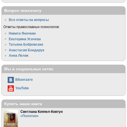
Вопрос психологу
Все ответы на вопросы
Ответы православных психологов:
Никита Яночкин
Екатерина Усачева
Татьяна Бобровских
Анастасия Бондарук
Анна Лелик
Мы в социальных сетях
ВКонтакте
YouTube
Купить наши книги
Светлана Коппел-Ковтун
«Полотно»