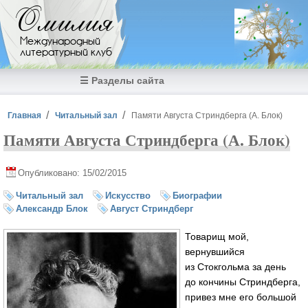
Перейти к основному содержанию
Омилия
Международный
литературный клуб
☰ Разделы сайта
Вы здесь
Главная
Читальный зал
Памяти Августа Стриндберга (А. Блок)
Памяти Августа Стриндберга (А. Блок)
Опубликовано: 15/02/2015
Читальный зал
Искусство
Биографии
Александр Блок
Август Стриндберг
Товарищ мой,
вернувшийся
из Стокгольма за день
до кончины Стриндберга,
привез мне его большой