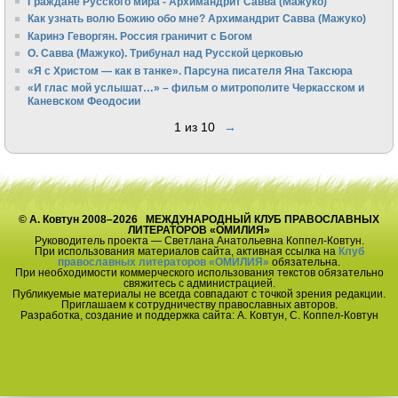
Граждане Русского мира - Архимандрит Савва (Мажуко)
Как узнать волю Божию обо мне? Архимандрит Савва (Мажуко)
Каринэ Геворгян. Россия граничит с Богом
О. Савва (Мажуко). Трибунал над Русской церковью
«Я с Христом — как в танке». Парсуна писателя Яна Таксюра
«И глас мой услышат…» – фильм о митрополите Черкасском и
Каневском Феодосии
1 из 10
→
© А. Ковтун 2008–2026 МЕЖДУНАРОДНЫЙ КЛУБ ПРАВОСЛАВНЫХ
ЛИТЕРАТОРОВ «ОМИЛИЯ»
Руководитель проекта — Светлана Анатольевна Коппел-Ковтун.
При использования материалов сайта, активная ссылка на
Клуб
православных литераторов «ОМИЛИЯ»
обязательна.
При необходимости коммерческого использования текстов обязательно
свяжитесь с администрацией.
Публикуемые материалы не всегда совпадают с точкой зрения редакции.
Приглашаем к сотрудничеству православных авторов.
Разработка, создание и поддержка сайта: А. Ковтун, С. Коппел-Ковтун