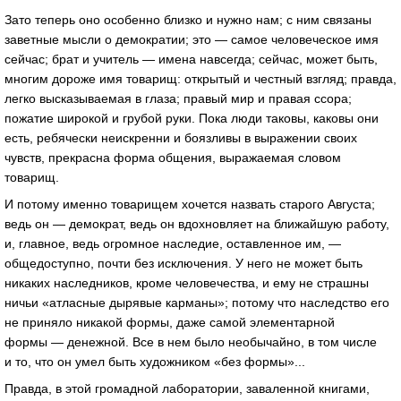
Зато теперь оно особенно близко и нужно нам; с ним связаны
заветные мысли о демократии; это — самое человеческое имя
сейчас; брат и учитель — имена навсегда; сейчас, может быть,
многим дороже имя товарищ: открытый и честный взгляд; правда,
легко высказываемая в глаза; правый мир и правая ссора;
пожатие широкой и грубой руки. Пока люди таковы, каковы они
есть, ребячески неискренни и боязливы в выражении своих
чувств, прекрасна форма общения, выражаемая словом
товарищ.
И потому именно товарищем хочется назвать старого Августа;
ведь он — демократ, ведь он вдохновляет на ближайшую работу,
и, главное, ведь огромное наследие, оставленное им, —
общедоступно, почти без исключения. У него не может быть
никаких наследников, кроме человечества, и ему не страшны
ничьи «атласные дырявые карманы»; потому что наследство его
не приняло никакой формы, даже самой элементарной
формы — денежной. Все в нем было необычайно, в том числе
и то, что он умел быть художником «без формы»...
Правда, в этой громадной лаборатории, заваленной книгами,