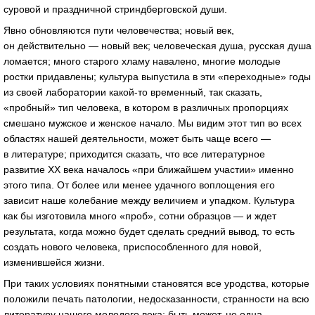
суровой и праздничной стриндберговской души.
Явно обновляются пути человечества; новый век,
он действительно — новый век; человеческая душа, русская душа
ломается; много старого хламу навалено, многие молодые
ростки придавлены; культура выпустила в эти «переходные» годы
из своей лаборатории какой-то временный, так сказать,
«пробный» тип человека, в котором в различных пропорциях
смешано мужское и женское начало. Мы видим этот тип во всех
областях нашей деятельности, может быть чаще всего —
в литературе; приходится сказать, что все литературное
развитие XX века началось «при ближайшем участии» именно
этого типа. От более или менее удачного воплощения его
зависит наше колебание между величием и упадком. Культура
как бы изготовила много «проб», сотни образцов — и ждет
результата, когда можно будет сделать средний вывод, то есть
создать нового человека, приспособленного для новой,
изменившейся жизни.
При таких условиях понятными становятся все уродства, которые
положили печать патологии, недосказанности, странности на всю
литературу нашего молодого века; быть может, не одна