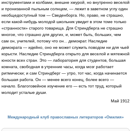
инструментами и колбами, внешне хмурой, но внутренно веселой
и пронизанной пыльным солнцем, — лежит в заветном углу один
необщедоступный том — Сведенборга. Но, право, не страшно,
если какой-нибудь молодой школьник увидит в этом томе только
«странности» старого товарища. Для Стриндберга не страшно
многое, что страшно для других, и, может быть, больших, чем
сам он, учителей, потому что он... демократ. Наследие
демократа — идейно, оно не может служить поводом ни для чьей
корысти. Наследие Стриндберга открыто для веселой и мятежной
юности всех стран. Это — лаборатория для студентов, большая
комната, свободная в утренние часы, когда мозг работает
ритмически; и сам Стриндберг — утро, тот час, когда начинается
большая работа. Он — менее всего конец, более всего —
начало. Благоговейное изучение его — есть тот труд, который
молодит усталые души.
Май 1912
Международный клуб православных литераторов «Омилия»