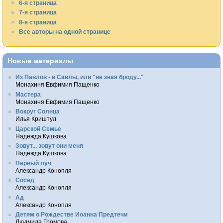
6-я страница
7-я страница
8-я страница
Все авторы на одной странице
Новые материалы
Из Павлов - в Савлы, или "не зная броду..."
Монахиня Евфимия Пащенко
Мастера
Монахиня Евфимия Пащенко
Вокруг Солнца
Илья Криштул
Царской Семье
Надежда Кушкова
Зовут... зовут они меня
Надежда Кушкова
Первый луч
Александр Конопля
Сосед
Александр Конопля
Ад
Александр Конопля
Детям о Рождестве Иоанна Предтечи
Людмила Громова