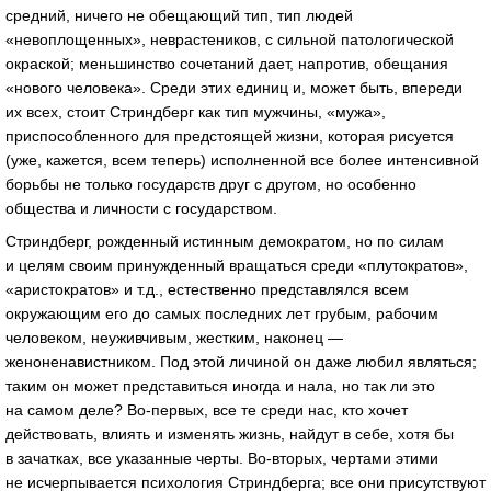
средний, ничего не обещающий тип, тип людей
«невоплощенных», неврастеников, с сильной патологической
окраской; меньшинство сочетаний дает, напротив, обещания
«нового человека». Среди этих единиц и, может быть, впереди
их всех, стоит Стриндберг как тип мужчины, «мужа»,
приспособленного для предстоящей жизни, которая рисуется
(уже, кажется, всем теперь) исполненной все более интенсивной
борьбы не только государств друг с другом, но особенно
общества и личности с государством.
Стриндберг, рожденный истинным демократом, но по силам
и целям своим принужденный вращаться среди «плутократов»,
«аристократов» и т.д., естественно представлялся всем
окружающим его до самых последних лет грубым, рабочим
человеком, неуживчивым, жестким, наконец —
женоненавистником. Под этой личиной он даже любил являться;
таким он может представиться иногда и нала, но так ли это
на самом деле? Во-первых, все те среди нас, кто хочет
действовать, влиять и изменять жизнь, найдут в себе, хотя бы
в зачатках, все указанные черты. Во-вторых, чертами этими
не исчерпывается психология Стриндберга; все они присутствуют