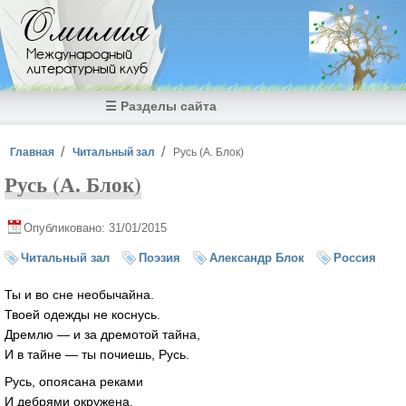
Перейти к основному содержанию
Омилия
Международный
литературный клуб
☰ Разделы сайта
Вы здесь
Главная
Читальный зал
Русь (А. Блок)
Русь (А. Блок)
Опубликовано: 31/01/2015
Читальный зал
Поэзия
Александр Блок
Россия
Ты и во сне необычайна.
Твоей одежды не коснусь.
Дремлю — и за дремотой тайна,
И в тайне — ты почиешь, Русь.
Русь, опоясана реками
И дебрями окружена,