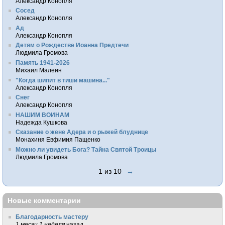
Александр Конопля
Сосед
Александр Конопля
Ад
Александр Конопля
Детям о Рождестве Иоанна Предтечи
Людмила Громова
Память 1941-2026
Михаил Малеин
"Когда шипит в тиши машина..."
Александр Конопля
Снег
Александр Конопля
НАШИМ ВОИНАМ
Надежда Кушкова
Сказание о жене Адера и о рыжей блуднице
Монахиня Евфимия Пащенко
Можно ли увидеть Бога? Тайна Святой Троицы
Людмила Громова
1 из 10
→
Новые комментарии
Благодарность мастеру
1 месяц 1 неделя
назад