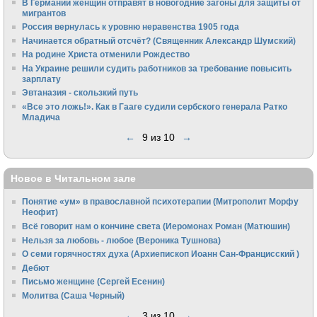
В Германии женщин отправят в новогодние загоны для защиты от
мигрантов
Россия вернулась к уровню неравенства 1905 года
Начинается обратный отсчёт? (Священник Александр Шумский)
На родине Христа отменили Рождество
На Украине решили судить работников за требование повысить
зарплату
Эвтаназия - скользкий путь
«Все это ложь!». Как в Гааге судили сербского генерала Ратко
Младича
←
9 из 10
→
Новое в Читальном зале
Понятие «ум» в православной психотерапии (Митрополит Морфу
Неофит)
Всё говорит нам о кончине света (Иеромонах Роман (Матюшин)
Нельзя за любовь - любое (Вероника Тушнова)
О семи горячностях духа (Архиепископ Иоанн Сан-Францисский )
Дебют
Письмо женщине (Сергей Есенин)
Молитва (Саша Черный)
←
3 из 10
→