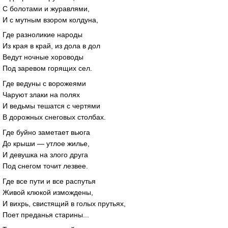
С болотами и журавлями,
И с мутным взором колдуна,
Где разноликие народы
Из края в край, из дола в дол
Ведут ночные хороводы
Под заревом горящих сел.
Где ведуны с ворожеями
Чаруют злаки на полях
И ведьмы тешатся с чертями
В дорожных снеговых столбах.
Где буйно заметает вьюга
До крыши — утлое жилье,
И девушка на злого друга
Под снегом точит лезвее.
Где все пути и все распутья
Живой клюкой измождены,
И вихрь, свистящий в голых прутьях,
Поет преданья старины...