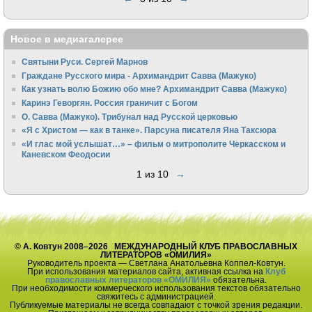
Новое в медиагалерее
Святыни Руси. Сергей Марнов
Граждане Русского мира - Архимандрит Савва (Мажуко)
Как узнать волю Божию обо мне? Архимандрит Савва (Мажуко)
Каринэ Геворгян. Россия граничит с Богом
О. Савва (Мажуко). Трибунал над Русской церковью
«Я с Христом — как в танке». Парсуна писателя Яна Таксюра
«И глас мой услышат…» – фильм о митрополите Черкасском и
Каневском Феодосии
1 из 10
→
© А. Ковтун 2008–2026 МЕЖДУНАРОДНЫЙ КЛУБ ПРАВОСЛАВНЫХ
ЛИТЕРАТОРОВ «ОМИЛИЯ»
Руководитель проекта — Светлана Анатольевна Коппел-Ковтун.
При использования материалов сайта, активная ссылка на
Клуб
православных литераторов «ОМИЛИЯ»
обязательна.
При необходимости коммерческого использования текстов обязательно
свяжитесь с администрацией.
Публикуемые материалы не всегда совпадают с точкой зрения редакции.