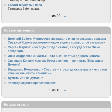
Талант внушать и вера
7 месяцев 3 дня
назад
1 из 20
→
Новые интервью
Дмитрий Бабич: «Человечество надело очки из осколков зеркала
Снежной Королевы, позволяющие видеть только злое и мелкое»
Сергей Марнов: «Господь создал семью, а государство Он не
создавал»
Инна Андреева: «Счастье – это быть частью единого целого»
Светлана Коппел-Ковтун: Точка стояния — вечность (Екатерина
Демина)
Владимир Романенко: «Счастье – это когда оказывается что твои
юношеские мечты сбылись»
Думать или не думать?
Распадающаяся нравственность
1 из 10
→
Новые статьи