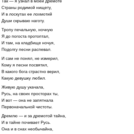
Так — я узнал в моей дремоте
Страны родимой нищету,
И в лоскутах ее лохмотий
Души скрываю наготу.
Тропу печальную, ночную
Я до погоста протоптал,
И там, на кладбище ночуя,
Подолгу песни распевал.
И сам не понял, не измерил,
Кому я песни посвятил,
В какого бога страстно верил,
Какую девушку любил.
Живую душу укачала,
Русь, на своих просторах ты,
И вот — она не запятнала
Первоначальной чистоты.
Дремлю — и за дремотой тайна,
И в тайне почивает Русь.
Она и в снах необычайна,