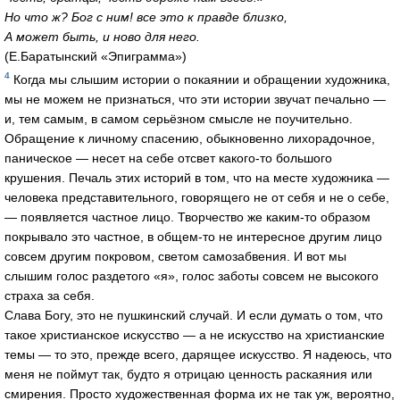
Но что ж? Бог с ним! все это к правде близко,
А может быть, и ново для него.
(Е.Баратынский «Эпиграмма»)
4
Когда мы слышим истории о покаянии и обращении художника,
мы не можем не признаться, что эти истории звучат печально —
и, тем самым, в самом серьёзном смысле не поучительно.
Обращение к личному спасению, обыкновенно лихорадочное,
паническое — несет на себе отсвет какого-то большого
крушения. Печаль этих историй в том, что на месте художника —
человека представительного, говорящего не от себя и не о себе,
— появляется частное лицо. Творчество же каким-то образом
покрывало это частное, в общем-то не интересное другим лицо
совсем другим покровом, светом самозабвения. И вот мы
слышим голос раздетого «я», голос заботы совсем не высокого
страха за себя.
Cлава Богу, это не пушкинский случай. И если думать о том, что
такое христианское искусство — а не искусство на христианские
темы — то это, прежде всего, дарящее искусство. Я надеюсь, что
меня не поймут так, будто я отрицаю ценность раскаяния или
смирения. Просто художественная форма их не так уж, вероятно,