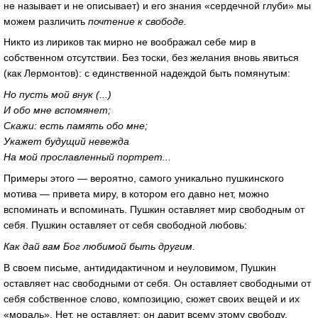
не называет и не описывает) и его знания «сердечной глуби» мы
можем различить
почтение к свободе.
Никто из лириков так мирно не воображал себе мир в
собственном отсутствии. Без тоски, без желания вновь явиться
(как Лермонтов): с единственной надеждой быть помянутым:
Но пусть мой внук (...)
И обо мне вспомянет;
Скажи: есть память обо мне;
Укажет будущий невежда
На мой прославленный портрет...
Примеры этого — вероятно, самого уникально пушкинского
мотива — привета миру, в котором его давно нет, можно
вспоминать и вспоминать. Пушкин оставляет мир свободным от
себя. Пушкин оставляет от себя свободной любовь:
Как дай вам Бог любимой быть другим.
В своем письме, антидидактичном и неуловимом, Пушкин
оставляет нас свободными от себя. Он оставляет свободными от
себя собственное слово, композицию, сюжет своих вещей и их
«мораль». Нет, не оставляет: он дарит всему этому свободу,