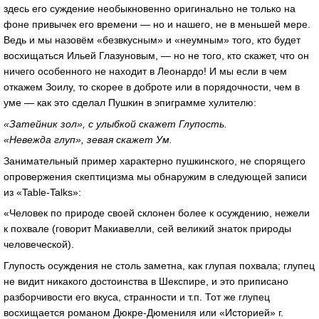
здесь его суждение необыкновенно оригинально не только на
фоне привычек его времени — но и нашего, не в меньшей мере.
Ведь и мы назовём «безвкусным» и «неумным» того, кто будет
восхищаться Ильей Глазуновым, — но не того, кто скажет, что он
ничего особенного не находит в Леонардо! И мы если в чем
откажем Зоилу, то скорее в доброте или в порядочности, чем в
уме — как это сделал Пушкин в эпиграмме хулителю:
«Затейник зол», с улыбкой скажет Глупость.
«Невежда глуп», зевая скажет Ум.
Занимательный пример характерно пушкинского, не спорящего
опровержения скептицизма мы обнаружим в следующей записи
из «Table-Talks»:
«Человек по природе своей склонен более к осуждению, нежели
к похвале (говорит Макиавелли, сей великий знаток природы
человеческой).
Глупость осуждения не столь заметна, как глупая похвала; глупец
не видит никакого достоинства в Шекспире, и это приписано
разборчивости его вкуса, странности и т.п. Тот же глупец
восхищается романом Дюкре-Дюмениля или «Историей» г.