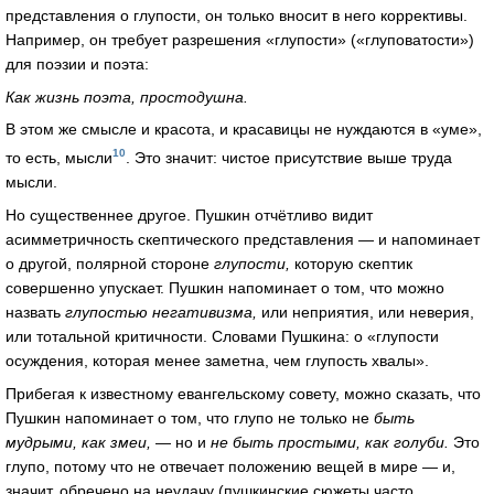
представления о глупости, он только вносит в него коррективы.
Например, он требует разрешения «глупости» («глуповатости»)
для поэзии и поэта:
Как жизнь поэта, простодушна.
В этом же смысле и красота, и красавицы не нуждаются в «уме»,
10
то есть, мысли
. Это значит: чистое присутствие выше труда
мысли.
Но существеннее другое. Пушкин отчётливо видит
асимметричность скептического представления — и напоминает
о другой, полярной стороне
глупости,
которую скептик
совершенно упускает. Пушкин напоминает о том, что можно
назвать
глупостью негативизма,
или неприятия, или неверия,
или тотальной критичности. Словами Пушкина: о «глупости
осуждения, которая менее заметна, чем глупость хвалы».
Прибегая к известному евангельскому совету, можно сказать, что
Пушкин напоминает о том, что глупо не только не
быть
мудрыми, как змеи,
— но и
не быть простыми, как голуби.
Это
глупо, потому что не отвечает положению вещей в мире — и,
значит, обречено на неудачу (пушкинские сюжеты часто