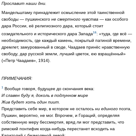
Прославит наши дни.
Мандельштаму принадлежит осмысление этой таинственной
свободы — пушкинского
не смертного чувства
— как особого
дара России, её религиозного дара, который стоит
16
созидательного и исторического дара Запада
: «туда, где всё —
необходимость, где каждый камень, покрытый патиной времени,
дремлет, замурованный в своде, Чаадаев принёс нравственную
свободу, дар русской земли, лучший цветок, ею взращённый»
(«Петр Чаадаев», 1914).
ПРИМЕЧАНИЯ:
1
Вообще говоря, будущее до скончания века:
И славен буду я, доколь в подлунном мире
Жив будет хоть один пиит.
Представить себе мир, в котором не осталось
ни единого
поэта,
Пушкин, вероятно, не мог. Впрочем, и Гораций, определяя
собственную меру бессмертия, вряд ли мог представить, что
римский понтифик когда-нибудь перестанет всходить на
Капитолий с безмолвной девой: