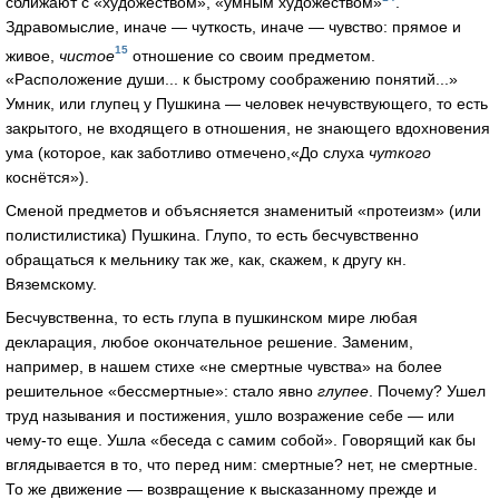
сближают с «художеством», «умным художеством»
.
Здравомыслие, иначе — чуткость, иначе — чувство: прямое и
15
живое,
чистое
отношение со своим предметом.
«Расположение души... к быстрому соображению понятий...»
Умник, или глупец у Пушкина — человек нечувствующего, то есть
закрытого, не входящего в отношения, не знающего вдохновения
ума (которое, как заботливо отмечено,«До слуха
чуткого
коснётся»).
Сменой предметов и объясняется знаменитый «протеизм» (или
полистилистика) Пушкина. Глупо, то есть бесчувственно
обращаться к мельнику так же, как, скажем, к другу кн.
Вяземскому.
Бесчувственна, то есть глупа в пушкинском мире любая
декларация, любое окончательное решение. Заменим,
например, в нашем стихе «не смертные чувства» на более
решительное «бессмертные»: стало явно
глупее
. Почему? Ушел
труд называния и постижения, ушло возражение себе — или
чему-то еще. Ушла «беседа с самим собой». Говорящий как бы
вглядывается в то, что перед ним: смертные? нет, не смертные.
То же движение — возвращение к высказанному прежде и