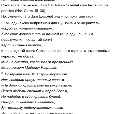
Сrescam laude recens, dum Capitolium Scandet cum tacita virgine
pontifex (Hor. Carm. III, 30).
Несомненно, это dum (доколе) значило: пока мир стоит.
2
Так, одинаково неприязнен для Пушкина и осквернитель
искусства, «художник-варвар»:
Художник-варвар кистью
сонной
(еще один синоним
неразумения, «хладный сон»)
Картину гения чернит,
и «праведный гнев» Сальери на слепого скрипача, выраженный
через тот же образ:
Мне не смешно, когда маляр презренный
Мне пачкает Мадонну Рафаэля.
3
Поверьте мне, Фиглярин-моралист
Нам говорит преумиленным слогом:
«Не должно красть: кто на руку нечист,
Перед людьми грешит и перед Богом;
Не надобно в суде кривить душой,
Нехорошо живиться клеветой,
Временщику подслуживаться низко;
Честь, братцы, честь дороже нам всего!»