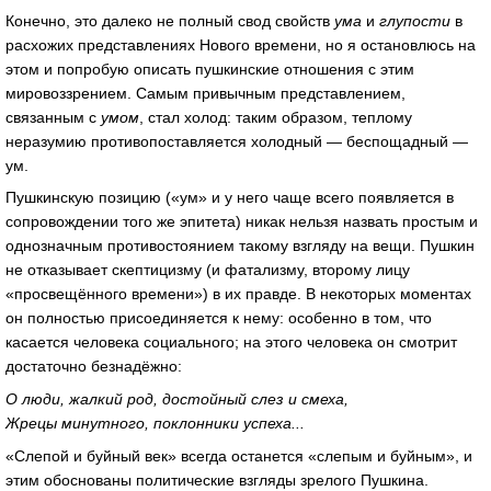
Конечно, это далеко не полный свод свойств
ума
и
глупости
в
расхожих представлениях Нового времени, но я остановлюсь на
этом и попробую описать пушкинские отношения с этим
мировоззрением. Самым привычным представлением,
связанным с
умом
, стал холод: таким образом, теплому
неразумию противопоставляется холодный — беспощадный —
ум.
Пушкинскую позицию («ум» и у него чаще всего появляется в
сопровождении того же эпитета) никак нельзя назвать простым и
однозначным противостоянием такому взгляду на вещи. Пушкин
не отказывает скептицизму (и фатализму, второму лицу
«просвещённого времени») в их правде. В некоторых моментах
он полностью присоединяется к нему: особенно в том, что
касается человека социального; на этого человека он смотрит
достаточно безнадёжно:
О люди, жалкий род, достойный слез и смеха,
Жрецы минутного, поклонники успеха...
«Слепой и буйный век» всегда останется «слепым и буйным», и
этим обоснованы политические взгляды зрелого Пушкина.