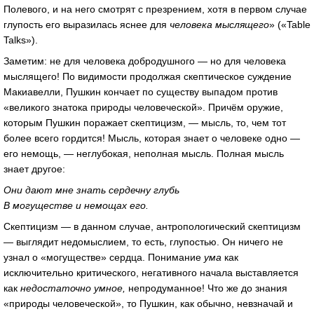
Полевого, и на него смотрят с презрением, хотя в первом случае
глупость его выразилась яснее для
человека мыслящего
» («Table
Talks»).
Заметим: не для человека добродушного — но для человека
мыслящего! По видимости продолжая скептическое суждение
Макиавелли, Пушкин кончает по существу выпадом против
«великого знатока природы человеческой». Причём оружие,
которым Пушкин поражает скептицизм, — мысль, то, чем тот
более всего гордится! Мысль, которая знает о человеке одно —
его немощь, — неглубокая, неполная мысль. Полная мысль
знает другое:
Они дают мне знать сердечну глубь
В могуществе и немощах его.
Скептицизм — в данном случае, антропологический скептицизм
— выглядит недомыслием, то есть, глупостью. Он ничего не
узнал о «могуществе» сердца. Понимание
ума
как
исключительно критического, негативного начала выставляется
как
недостаточно умное,
непродуманное! Что же до знания
«природы человеческой», то Пушкин, как обычно, невзначай и