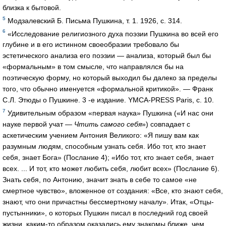
близка к бытовой.
5
Модзалевский Б. Письма Пушкина, т. 1. 1926, с. 314.
6
«Исследование религиозного духа поэзии Пушкина во всей его
глубине и в его истинном своеобразии требовало бы
эстетического анализа его поэзии — анализа, который был бы
«формальным» в том смысле, что направлялся бы на
поэтическую форму, но который выходил бы далеко за пределы
того, что обычно именуется «формальной критикой». — Франк
С.Л. Этюды о Пушкине. 3 -е издание. YMCA-PRESS Paris, с. 10.
7
Удивительным образом «первая наука» Пушкина («И нас они
науке первой учат —
Чтить самого себя
») совпадает с
аскетическим учением Антония Великого: «Я пишу вам как
разумным людям, способным узнать себя. Ибо тот, кто знает
себя, знает Бога» (Послание 4); «Ибо тот, кто знает себя, знает
всех. ... И тот, кто может любить себя, любит всех» (Послание 6).
Знать себя, по Антонию, значит знать в себе то самое «не
смертное чувство», вложенное от создания: «Все, кто знают себя,
знают, что они причастны бессмертному началу». Итак, «Отцы-
пустынники», о которых Пушкин писал в последний год своей
жизни, каким-то образом оказались ему знакомы ближе, чем