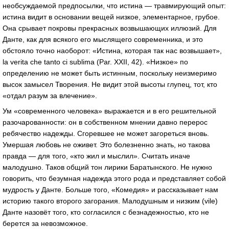
необсуждаемой предпосылки, что истина — травмирующий опыт:
истина видит в основании вещей низкое, элементарное, грубое.
Она срывает покровы прекрасных возвышающих иллюзий. Для
Данте, как для всякого его мыслящего современника, и это
обстояло точно наоборот: «Истина, которая так нас возвышает»,
la verita che tanto ci sublima (Par. XXII, 42). «Низкое» по
определению не может быть истинным, поскольку неизмеримо
высок замысел Творения. Не видит этой высоты глупец, тот, кто
«отдал разум за влечение».
Ум «современного человека» выражается и в его решительной
разочарованности: он в собственном мнении давно перерос
ребячество надежды. Сгоревшее не может загореться вновь.
Умершая любовь не оживет. Это болезненно знать, но такова
правда — для того, «кто жил и мыслил». Считать иначе
малодушно. Таков общий тон лирики Баратынского. Не нужно
говорить, что безумная надежда этого рода и представляет собой
мудрость у Данте. Больше того, «Комедия» и рассказывает нам
историю такого второго загорания. Малодушным и низким (vile)
Данте назовёт того, кто согласился с безнадежностью, кто не
берется за невозможное.