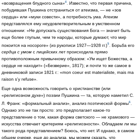
4
«возвращения блудного сына»
. Известно, что первая причина,
побудившая Пушкина отстраниться от атеизма, — не «зов
сердца» или «муки совести», а потребность ума. Атеизм
представлялся ему неудовлетворительным в умственном
отношении: «Не допускать существования Бога — значит быть
еще более глупым, чем те народы, которые думают, что мир
5
покоится на носороге» (из рукописи 1927—1928 гг.)
. Борьба его
сердца с умом
с лицейских лет происходила прямо
противоположным привычному образом: «Ум ищет Божества, а
сердце не находит» («Безверие», 1817); и почти то же самое в
дневниковой записи 1821 г.: «mon coeur est materialiste, mais ma
raison s’y refuse».
Еще одна возможность говорить о христианстве (или
«религиозном духе») поэзии Пушкина — та, которую наметил С.
6
Л. Франк: «формальный анализ», анализ поэтической формы
.
Однако это не так просто: это предполагает какое-то
представление о том, какая
форма
светского — не храмового —
искусства отвечает критериям «религиозности». Обладаем ли мы
такого рода представлением? Боюсь, что нет. И однако, в самом
общем очерке, еще до анализа, мы можем сказать, что