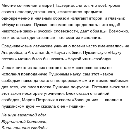
Многие сочинения в мире (Пастернак считал, что все), кроме
своего непосредственнного, «сюжетного» предмета,
одновременно и неявным образом излагают второй, и главный:
«Науку поэзии». Пушкин несомненно предполагал, что задаёт
некоторые законы русской словесности, дает образцы. Возможно,
он и остался единственным , кто смог их исполнить.
Средневековые латинские учения о поэзии часто именовались не
Ars poetica, a Ars amandi, «Наука любви». Пушкинскую «Науку
поэзии» можно было бы назвать «Наукой чтить свободу».
И если никто из наших поэтов с таким совершенством не
исполнил преподанную Пушкиным науку, сам этот «закон
свободы» навсегда остался непререкаемым и интимно любимым
для всех, кто писал после Пушкина по-русски. Потомки вносили в
этот закон некоторые уточнения: Блок сказал о «тайной
свободе», Мария Петровых в своем «Завещании» — вполне в
пушкинском духе — сказала о её «тишине»:
Не шум газетной оды,
Журнальной болтовни,
Лишь тишина свободы