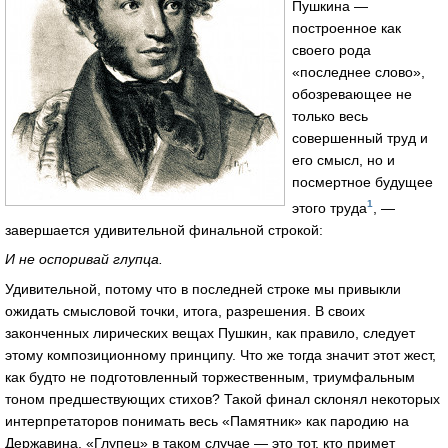
Пушкина —
построенное как
своего рода
«последнее слово»,
обозревающее не
только весь
совершенный труд и
его смысл, но и
посмертное будущее
1
этого труда
, —
завершается удивительной финальной строкой:
И не оспоривай глупца.
Удивительной, потому что в последней строке мы привыкли
ожидать смысловой точки, итога, разрешения. В своих
законченных лирических вещах Пушкин, как правило, следует
этому композиционному принципу. Что же тогда значит этот жест,
как будто не подготовленный торжественным, триумфальным
тоном предшествующих стихов? Такой финал склонял некоторых
интерпретаторов понимать весь «Памятник» как пародию на
Державина. «Глупец» в таком случае — это тот, кто примет