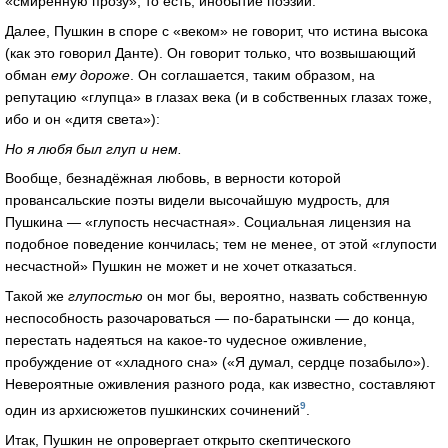
«смиренную прозу», то есть, инобытие поэзии.
Далее, Пушкин в споре с «веком» не говорит, что истина высока
(как это говорил Данте). Он говорит только, что возвышающий
обман
ему дороже
. Он соглашается, таким образом, на
репутацию «глупца» в глазах века (и в собственных глазах тоже,
ибо и он «дитя света»):
Но я любя был глуп и нем.
Вообще, безнадёжная любовь, в верности которой
провансальские поэты видели высочайшую мудрость, для
Пушкина — «глупость несчастная». Социальная лицензия на
подобное поведение кончилась; тем не менее, от этой «глупости
несчастной» Пушкин не может и не хочет отказаться.
Такой же
глупостью
он мог бы, вероятно, назвать собственную
неспособность разочароваться — по-баратынски — до конца,
перестать надеяться на какое-то чудесное оживление,
пробуждение от «хладного сна» («Я думал, сердце позабыло»).
Невероятные оживления разного рода, как известно, составляют
9
один из архисюжетов пушкинских сочинений
.
Итак, Пушкин не опровергает открыто скептического