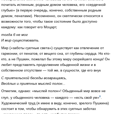
почитать истинным, родным домом человека, его «сердечной
глубью» (в первую очередь, конечно, собственным родным
домом, пенатами). Несомненно, он скептически относится к
возможности того, чтобы такое состояние было доступно
каждому: как говорит его Моцарт,
тогда б не мог
И мир существовать.
Мир («заботы суетные света») существует как отвлечение от
гармонии, от пенатов, от вещего сна, от глубины сердца. Но кто-
кто, а не Пушкин, пожелал бы этому миру скорейшего конца! Он
любит представлять продолжение обыденной жизни и в
собственном отсутствии — той же, в сущности, где его внук
С приятельской беседы возвращаясь,
Весёлых и приятных мыслей полон...
Отметим, однако: «мыслей полон»! Обыденный мир вовсе не
8
глуп, у обыденного человека — каждого — «есть свой ум»
.
Художнический труд (я имею в виду, конечно, зрелого Пушкина)
состоит в том, чтобы обнаружить в этих суетных заботах