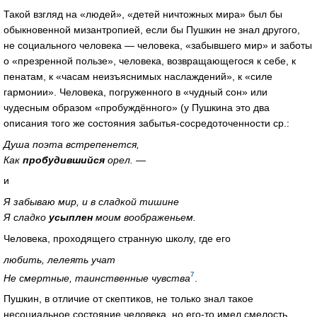
Такой взгляд на «людей», «детей ничтожных мира» был бы
обыкновенной мизантропией, если бы Пушкин не знал другого,
не социального человека — человека, «забывшего мир» и заботы
о «презренной пользе», человека, возвращающегося к себе, к
пенатам, к «часам неизъяснимых наслаждений», к «силе
гармонии». Человека, погруженного в «чудный сон» или
чудесным образом «пробуждённого» (у Пушкина это два
описания того же состояния забытья-сосредоточенности ср.:
Душа поэта встрепенется,
Как
пробудившийся
орел. —
и
Я забываю мир, и в сладкой тишине
Я сладко
усыплен
моим воображеньем.
Человека, проходящего странную школу, где его
любить, лелеять учат
7
Не смертные, таинственные чувства
.
Пушкин, в отличие от скептиков, не только знал такое
несоциальное состояние человека, но его-то имел смелость