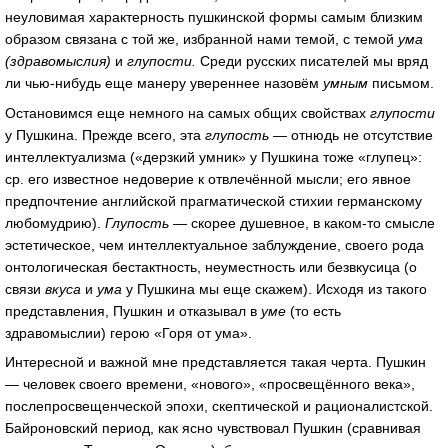
неуловимая характерность пушкинской формы самым близким
образом связана с той же, избранной нами темой, с темой
ума
(здравомыслия)
и
глупости.
Среди русских писателей мы вряд
ли чью-нибудь еще манеру увереннее назовём
умным
письмом.
Остановимся еще немного на самых общих свойствах
глупости
у Пушкина. Прежде всего, эта
глупость
— отнюдь не отсутствие
интеллектуализма («дерзкий умник» у Пушкина тоже «глупец»:
ср. его известное недоверие к отвлечённой мысли; его явное
предпочтение английской прагматической стихии германскому
любомудрию).
Глупость
— скорее душевное, в каком-то смысле
эстетическое, чем интеллектуальное заблуждение, своего рода
онтологическая бестактность, неуместность или безвкусица (о
связи
вкуса
и
ума
у Пушкина мы еще скажем). Исходя из такого
представления, Пушкин и отказывал в
уме
(то есть
здравомыслии) герою «Горя от ума».
Интересной и важной мне представляется такая черта. Пушкин
— человек своего времени, «нового», «просвещённого века»,
послепросвещенческой эпохи, скептической и рационалистской.
Байроновский период, как ясно чувствовал Пушкин (сравнивая