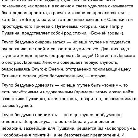
показывают, как права и в конечном счете удачлива оказывается
благородная простота, а расчёт и коварство проваливаются —
хотя бы в «Выстреле» или в отношениях «хитрого» Савельича и
простодушного Гринева с Пугачевым, который, как и Пётр у
Пушкина, представляет собой род стихии, «Божией грозы»).
Глупо бездумно очаровываться — но еще глупее не поддаться
очарованию, не прийти «в восторг и умиленье». Два этих вида
глупости можно проиллюстрировать беседой Онегина и Ленского
о сестрах Лариных: Ленский совершает первую глупость,
очаровываясь Ольгой; Онегин, отстранённо понимающий цену
Татьяне и остающийся бесчувственным, — вторую.
Глупо бездумно доверять — но еще глупее быть «тонким», то
есть расчётливым и недоверчивым (примеры этому можно найти
в сюжетике Пушкина); такая тонкость, говорит он, несовместима с
великой душой.
Глупо бездумно принимать — но еще глупее необдуманно
отвергать. Вопрос
вкуса
, то есть отбора и установления
иерархии, важнейший для Пушкина, решается им как вопрос ума,
«соображения понятий», а не безотчётных предпочтений. И