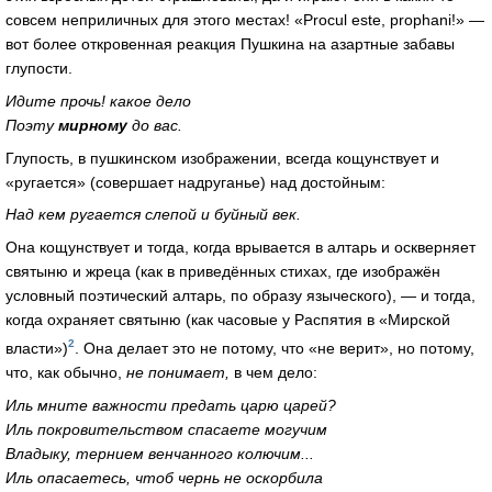
совсем неприличных для этого местах! «Procul este, prophani!» —
вот более откровенная реакция Пушкина на азартные забавы
глупости.
Идите прочь! какое дело
Поэту
мирному
до вас.
Глупость, в пушкинском изображении, всегда кощунствует и
«ругается» (совершает надруганье) над достойным:
Над кем ругается слепой и буйный век.
Она кощунствует и тогда, когда врывается в алтарь и оскверняет
святыню и жреца (как в приведённых стихах, где изображён
условный поэтический алтарь, по образу языческого), — и тогда,
когда охраняет святыню (как часовые у Распятия в «Мирской
2
власти»)
. Она делает это не потому, что «не верит», но потому,
что, как обычно,
не понимает,
в чем дело:
Иль мните важности предать царю царей?
Иль покровительством спасаете могучим
Владыку, тернием венчанного колючим...
Иль опасаетесь, чтоб чернь не оскорбила