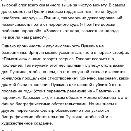
высокий слог всего сказанного выше за чистую монету. В самом
деле, может ли Пушкин всерьез гордиться тем, что он будет
«любезен народу» — Пушкин, так уверенно декларировавший
независимость поэта от народного суда («Поэт! не дорожи
любовию народной»; «Зависеть от царя, зависеть от народа —
Не все ли нам равно?»).
Однако ироничность и двусмысленность Пушкина не
безграничны. Вряд ли можно усомниться, что и в первых строфах
«Памятника» с нами говорят всерьез. Говорят всерьез и в
последней. Так неужели этот несчастный «глупец» столь важен
для Пушкина, чтобы на нем, на его ненужной «хвале и клевете»
кончилось прощальное стихотворение? Конечно, мы знаем, какой
драмой были отношения Пушкина с читающей публикой в его
последние годы (стоит перечесть рецензию на «Памятник» в
переписке Карамзиных), и таким образом можем обосновать этот
финал биографическими обстоятельствами. Но мы знаем и
другое: через какой фильтр обыкновенно пропускаются
биографические обстоятельства Пушкина, чтобы войти в
художественное создание.