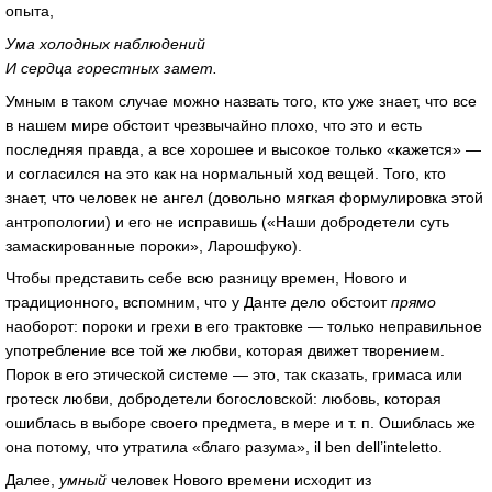
опыта,
Ума холодных наблюдений
И сердца горестных замет.
Умным в таком случае можно назвать того, кто уже знает, что все
в нашем мире обстоит чрезвычайно плохо, что это и есть
последняя правда, а все хорошее и высокое только «кажется» —
и согласился на это как на нормальный ход вещей. Того, кто
знает, что человек не ангел (довольно мягкая формулировка этой
антропологии) и его не исправишь («Наши добродетели суть
замаскированные пороки», Ларошфуко).
Чтобы представить себе всю разницу времен, Нового и
традиционного, вспомним, что у Данте дело обстоит
прямо
наоборот: пороки и грехи в его трактовке — только неправильное
употребление все той же любви, которая движет творением.
Порок в его этической системе — это, так сказать, гримаса или
гротеск любви, добродетели богословской: любовь, которая
ошиблась в выборе своего предмета, в мере и т. п. Ошиблась же
она потому, что утратила «благо разума», il ben dell’inteletto.
Далее,
умный
человек Нового времени исходит из