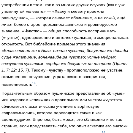
употреблении в этом, как и во многих других случаях (как в уже
упомянутой «клевете» — «Хвалу и клевету приемли
равнодушно», — которая означает обвинение, а не ложь), ещё
живет более старое, церковнославянское и древнерусское
значение. «Чувство» — общая способность воспринимать
(«чуять»), одновременно и интеллектуальная, и эмоциональная:
открытость. Вот библейские примеры этого значения:
«Благочестие же в Бога, начало чувства; безумнии же досады
суще желатилие, воненавидеша чувство; устне мудрых
связуются чувством: сердца же безумных не тверда» (Притч.
1, 7; 22; 15, 7)
. Такому «чувству» противоположно нечувствие,
окамененное нечувствие: утрата всякого восприятия,
13
невменяемость
.
Поразительным образом пушкинское представление об «уме»
или «здравомыслии» как о правильном или чистом «чувстве»
сближается с аскетическим учением о sophrosyne,
«здравомыслии», которое переводится также и как
«целомудрие». Впрочем, быть может, это сближение и не так
странно, если представлять себе, что опыт аскетики его знатоки
14