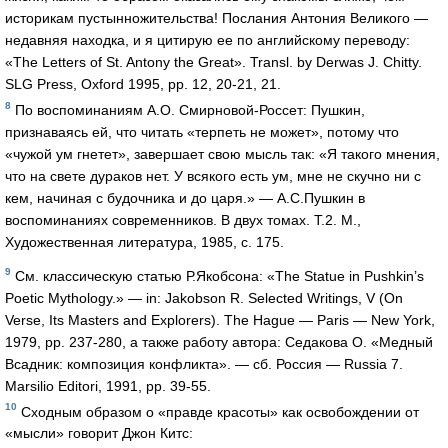
историкам пустынножительства! Послания Антония Великого —
недавняя находка, и я цитирую ее по английскому переводу:
«The Letters of St. Antony the Great». Transl. by Derwas J. Chitty.
SLG Press, Oxford 1995, pp. 12, 20-21, 21.
8
По воспоминаниям А.О. Смирновой-Россет: Пушкин,
признаваясь ей, что читать «терпеть не может», потому что
«чужой ум гнетет», завершает свою мысль так: «Я такого мнения,
что на свете дураков нет. У всякого есть ум, мне не скучно ни с
кем, начиная с будочника и до царя.» — А.С.Пушкин в
воспоминаниях современников. В двух томах. Т.2. М.,
Художественная литература, 1985, с. 175.
9
См. классическую статью Р.Якобсона: «The Statue in Pushkin’s
Poetic Mythology.» — in: Jakobson R. Selected Writings, V (On
Verse, Its Masters and Explorers). The Hague — Paris — New York,
1979, pp. 237-280, а также работу автора: Седакова О. «Медный
Всадник: композиция конфликта». — сб. Россия — Russia 7.
Marsilio Editori, 1991, pp. 39-55.
10
Сходным образом о «правде красоты» как освобождении от
«мысли» говорит Джон Китс: