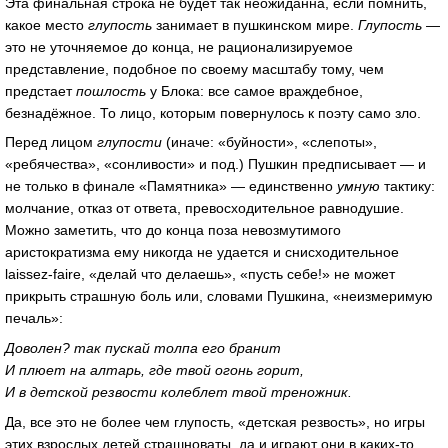
Эта финальная строка не будет так неожиданна, если помнить,
какое место
глупость
занимает в пушкинском мире.
Глупость
—
это не уточняемое до конца, не рационализируемое
представление, подобное по своему масштабу тому, чем
предстает
пошлость
у Блока: все самое враждебное,
безнадёжное. То лицо, которым повернулось к поэту само зло.
Перед лицом
глупости
(иначе: «буйности», «слепоты»,
«ребячества», «сонливости» и под.) Пушкин предписывает — и
не только в финале «Памятника» — единственно
умную
тактику:
молчание, отказ от ответа, превосходительное равнодушие.
Можно заметить, что до конца поза невозмутимого
аристократизма ему никогда не удается и cнисходительное
laissez-faire, «делай что делаешь», «пусть себе!» не может
прикрыть страшную боль или, словами Пушкина, «неизмеримую
печаль»:
Доволен? так пускай толпа его бранит
И плюет на алтарь, где твой огонь горит,
И в детской резвости колеблет твой треножник.
Да, все это не более чем глупость, «детская резвость», но игры
этих взрослых детей страшноваты, да и играют они в каких-то