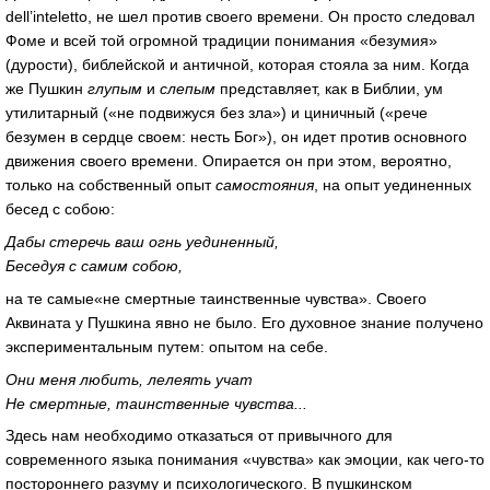
dell’inteletto, не шел против своего времени. Он просто следовал
Фоме и всей той огромной традиции понимания «безумия»
(дурости), библейской и античной, которая стояла за ним. Когда
же Пушкин
глупым
и
слепым
представляет, как в Библии, ум
утилитарный («не подвижуся без зла») и циничный («рече
безумен в сердце своем: несть Бог»), он идет против основного
движения своего времени. Опирается он при этом, вероятно,
только на собственный опыт
самостояния
, на опыт уединенных
бесед с собою:
Дабы стеречь ваш огнь уединенный,
Беседуя с самим собою,
на те самые«не смертные таинственные чувства». Своего
Аквината у Пушкина явно не было. Его духовное знание получено
экспериментальным путем: опытом на себе.
Они меня любить, лелеять учат
Не смертные, таинственные чувства...
Здесь нам необходимо отказаться от привычного для
современного языка понимания «чувства» как эмоции, как чего-то
постороннего разуму и психологического. В пушкинском