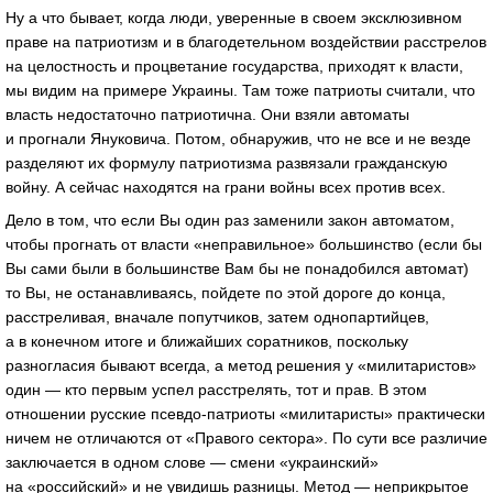
Ну а что бывает, когда люди, уверенные в своем эксклюзивном
праве на патриотизм и в благодетельном воздействии расстрелов
на целостность и процветание государства, приходят к власти,
мы видим на примере Украины. Там тоже патриоты считали, что
власть недостаточно патриотична. Они взяли автоматы
и прогнали Януковича. Потом, обнаружив, что не все и не везде
разделяют их формулу патриотизма развязали гражданскую
войну. А сейчас находятся на грани войны всех против всех.
Дело в том, что если Вы один раз заменили закон автоматом,
чтобы прогнать от власти «неправильное» большинство (если бы
Вы сами были в большинстве Вам бы не понадобился автомат)
то Вы, не останавливаясь, пойдете по этой дороге до конца,
расстреливая, вначале попутчиков, затем однопартийцев,
а в конечном итоге и ближайших соратников, поскольку
разногласия бывают всегда, а метод решения у «милитаристов»
один — кто первым успел расстрелять, тот и прав. В этом
отношении русские псевдо-патриоты «милитаристы» практически
ничем не отличаются от «Правого сектора». По сути все различие
заключается в одном слове — смени «украинский»
на «российский» и не увидишь разницы. Метод — неприкрытое