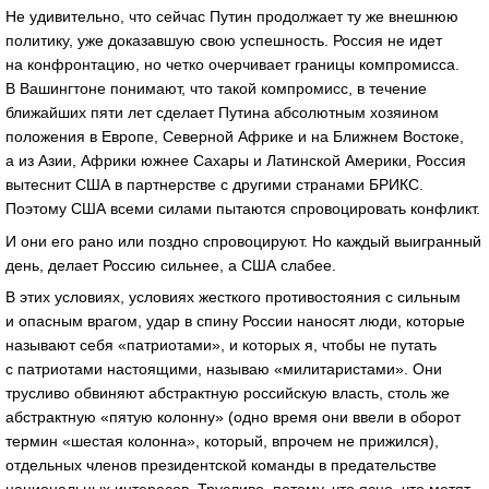
Не удивительно, что сейчас Путин продолжает ту же внешнюю
политику, уже доказавшую свою успешность. Россия не идет
на конфронтацию, но четко очерчивает границы компромисса.
В Вашингтоне понимают, что такой компромисс, в течение
ближайших пяти лет сделает Путина абсолютным хозяином
положения в Европе, Северной Африке и на Ближнем Востоке,
а из Азии, Африки южнее Сахары и Латинской Америки, Россия
вытеснит США в партнерстве с другими странами БРИКС.
Поэтому США всеми силами пытаются спровоцировать конфликт.
И они его рано или поздно спровоцируют. Но каждый выигранный
день, делает Россию сильнее, а США слабее.
В этих условиях, условиях жесткого противостояния с сильным
и опасным врагом, удар в спину России наносят люди, которые
называют себя «патриотами», и которых я, чтобы не путать
с патриотами настоящими, называю «милитаристами». Они
трусливо обвиняют абстрактную российскую власть, столь же
абстрактную «пятую колонну» (одно время они ввели в оборот
термин «шестая колонна», который, впрочем не прижился),
отдельных членов президентской команды в предательстве