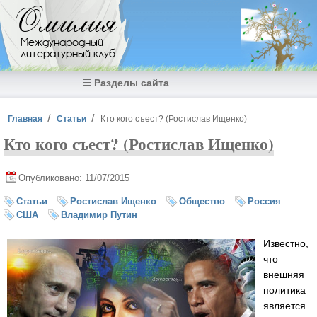
Перейти к основному содержанию
Омилия
Международный
литературный клуб
☰ Разделы сайта
Вы здесь
Главная
Статьи
Кто кого съест? (Ростислав Ищенко)
Кто кого съест? (Ростислав Ищенко)
Опубликовано: 11/07/2015
Статьи
Ростислав Ищенко
Общество
Россия
США
Владимир Путин
Известно,
что
внешняя
политика
является