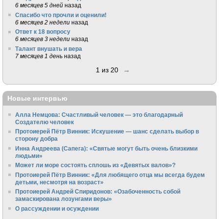
6 месяцев 5 дней
назад
Спасибо что прочли и оценили!
6 месяцев 2 недели
назад
Ответ к 18 вопросу
6 месяцев 3 недели
назад
Талант внушать и вера
7 месяцев 1 день
назад
1 из 20
→
Новые интервью
Алла Немцова: Счастливый человек — это благодарный
Создателю человек
Протоиерей Пётр Винник: Искушение — шанс сделать выбор в
сторону добра
Инна Андреева (Сапега): «Святые могут быть очень близкими
людьми»
Может ли море состоять сплошь из «Девятых валов»?
Протоиерей Пётр Винник: «Для любящего отца мы всегда будем
детьми, несмотря на возраст»
Протоиерей Андрей Спиридонов: «Озабоченность собой
замаскирована лозунгами веры»
О рассуждении и осуждении