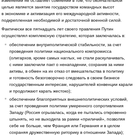
изменений не оставляет сомнений в том, что окончательной
целью является занятие государством командных высот
в экономике и активизация его международной активности,
подкрепленная необходимой и достаточной военной силой.
Фактически все пятнадцать лет своего правления Путин
осуществлял комплексную стратегию, которая заключалась в:
обеспечении внутриполитической стабильности, за счет
проведения политики национального компромисса
(олигархов, кроме самых наглых, не стали раскулачивать,
с ними заключили пакт о ненападении, сохранив за ними
активы, в обмен на их отказ от вмешательства в политику
и готовность безоговорочно следовать в своем бизнесе
государственным интересам, нарушителей конвенции карали
и продолжают карать жестоко);
обеспечении благоприятных внешнеполитических условий,
за счет проведения политики умеренного сопротивления
Западу (Россия огрызалась, когда ее пытались откровенно
шпынять, но не выходила за рамки «приличий», позволяя
себе не больше, чем Франция или Германия и в целом
сохраняя дружественную риторику в отношении Запада);