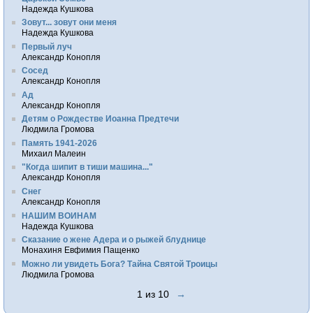
Надежда Кушкова
Зовут... зовут они меня
Надежда Кушкова
Первый луч
Александр Конопля
Сосед
Александр Конопля
Ад
Александр Конопля
Детям о Рождестве Иоанна Предтечи
Людмила Громова
Память 1941-2026
Михаил Малеин
"Когда шипит в тиши машина..."
Александр Конопля
Снег
Александр Конопля
НАШИМ ВОИНАМ
Надежда Кушкова
Сказание о жене Адера и о рыжей блуднице
Монахиня Евфимия Пащенко
Можно ли увидеть Бога? Тайна Святой Троицы
Людмила Громова
1 из 10
→