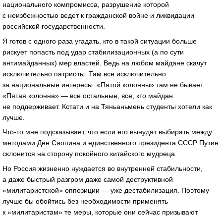
национального компромисса, разрушение которой
с неизбежностью ведет к гражданской войне и ликвидации
российской государственности.
Я готов с одного раза угадать, кто в такой ситуации больше
рискует попасть под удар стабилизационных (а по сути
антимайданных) мер властей. Ведь на любом майдане скачут
исключительно патриоты. Там все исключительно
за национальные интересы. «Пятой колонны» там не бывает.
«Пятая колонна» — все остальные, все, кто майдан
не поддерживает. Кстати и на Тяньаньмень студенты хотели как
лучше.
Что-то мне подсказывает, что если его вынудят выбирать между
методами Ден Сяопина и единственного президента СССР Путин
склонится на сторону покойного китайского мудреца.
Но Россия жизненно нуждается во внутренней стабильности,
а даже быстрый разгром даже самой деструктивной
«милитаристской» оппозиции — уже дестабилизация. Поэтому
лучше бы обойтись без необходимости применять
к «милитаристам» те меры, которые они сейчас призывают