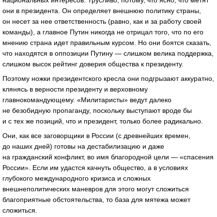
национальных интересов. Трусливо, потому, что ясно, что метят
они в президента. Он определяет внешнюю политику страны,
он несет за нее ответственность (равно, как и за работу своей
команды), а главное Путин никогда не отрицал того, что по его
мнению страна идет правильным курсом. Но они боятся сказать,
что находятся в оппозиции Путину — слишком велика поддержка,
слишком высок рейтинг доверия общества к президенту.
Поэтому ножки президентского кресла они подгрызают аккуратно,
клянясь в верности президенту и верховному
главнокомандующему. «Милитаристы» ведут далеко
не безобидную пропаганду, поскольку выступают вроде бы
и с тех же позиций, что и президент, только более радикально.
Они, как все заговорщики в России (с древнейших времен,
до наших дней) готовы на дестабилизацию и даже
на гражданский конфликт, во имя благородной цели — «спасения
России». Если им удастся качнуть общество, а в условиях
глубокого международного кризиса и сложных
внешнеполитических маневров для этого могут сложиться
благоприятные обстоятельства, то база для мятежа может
сложиться.