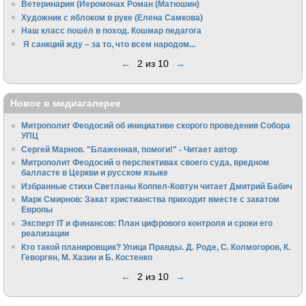
Ветеринария (Иеромонах Роман (Матюшин)
Художник с яблоком в руке (Елена Самкова)
Наш класс пошёл в поход. Кошмар педагога
Я санкций жду – за то, что всем народом...
←
2 из 10
→
Новое в медиагалерее
Митрополит Феодосий об инициативе скорого проведения Собора
УПЦ
Сергей Марнов. "Блаженная, помоги!" - Читает автор
Митрополит Феодосий о перспективах своего суда, вредном
балласте в Церкви и русском языке
Избранные стихи Светланы Коппел-Ковтун читает Дмитрий Бабич
Марк Смирнов: Закат христианства приходит вместе с закатом
Европы
Эксперт IT и финансов: План цифрового контроля и сроки его
реализации
Кто такой планировщик? Улица Правды. Д. Роде, С. Колмогоров, К.
Геворгян, М. Хазин и Б. Костенко
←
2 из 10
→