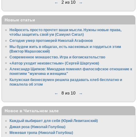
←
2 из 10
→
Новые статьи
Нейросеть просто прочтет ваши мысли. Нужны новые права,
чтобы защитить свой ум (Самуил Сигал)
Сегодня умер протоиерей Николай Агафонов
Мы будем жить в общагах, есть насекомых и гордиться этим
(Виктор Мараховский)
Cовременное монашество. Игра и богоискательство
«Автор уходит неизвестным» (Сергей Шаргунов)
Александр Щипков: Минздрав поменял философское отношение к
понятиям "мужчина и женщина"
Калужская бизнесвумен решила раздавать хлеб бесплатно и
пожалела об этом
←
8 из 10
→
Новое в Читальном зале
Каждый выбирает для себя (Юрий Левитанский)
Дикая роза (Николай Голубош)
Межевая тропа (Николай Голубош)