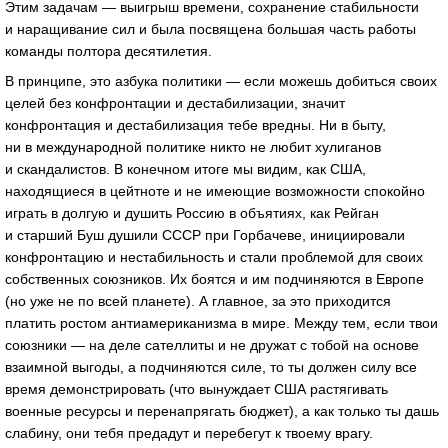
Этим задачам — выигрыш времени, сохранение стабильности
и наращивание сил и была посвящена большая часть работы
команды полтора десятилетия.
В принципе, это азбука политики — если можешь добиться своих
целей без конфронтации и дестабилизации, значит
конфронтация и дестабилизация тебе вредны. Ни в быту,
ни в международной политике никто не любит хулиганов
и скандалистов. В конечном итоге мы видим, как США,
находящиеся в цейтноте и не имеющие возможности спокойно
играть в долгую и душить Россию в объятиях, как Рейган
и старший Буш душили СССР при Горбачеве, инициировали
конфронтацию и нестабильность и стали проблемой для своих
собственных союзников. Их боятся и им подчиняются в Европе
(но уже не по всей планете). А главное, за это приходится
платить ростом антиамериканизма в мире. Между тем, если твои
союзники — на деле сателлиты и не дружат с тобой на основе
взаимной выгоды, а подчиняются силе, то ты должен силу все
время демонстрировать (что вынуждает США растягивать
военные ресурсы и перенапрягать бюджет), а как только ты дашь
слабину, они тебя предадут и перебегут к твоему врагу.