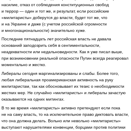
насилие, отказ от соблюдения конституционных свобод
и террор — один и тот же, и результат, если российские
«милитаристы» доберутся до власти, будет тот же, что
и на Украине и даже (с учетом российской огромности
и многонациональности) значительно хуже.
Последние пятнадцать лет российская власть не давала
оснований заподозрить себя в сентиментальности,
неадекватности или недальновидности. Как я уже писал выше,
при возникновении реальной опасности Путин всегда реагировал
моментально и жестко.
Либералы сегодня маргинализированы и слабы. Более того,
любая либеральная проамериканская активность на руку
милитаристам, так как обосновывает их тезис о необходимости
жестких мер. Не случайно «милитаристы» и либералы зачастую
оказываются на одних митингах.
В то же время «милитаристы» активно претендуют если пока
не на саму власть, то на исключительное право диктовать власти,
что она должна делать. Вольно или невольно «милитаристы»
выступают нарушителями конвенции, борцами против политики