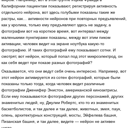
Калифорнии пациентам показывают, регистрируя активность
отдельного нейрона, вот здесь голубыми показаны такие же
растры, как… активности нейронов при повторных предъявлений,
как у кролика, только ему предъявляют здесь не задачу, а
фотографии вот на короткое время, вот интервал между
маленькими пунктирами показаны, между вот этим пиком
активации, человек видит на экране ноутбука какую-то
фотографию. И таких фотографий ему показывают сотни. И
смотрят, вот нейрон, который попал под этот микроэлектрод, он
как себя ведет при показе разных фотографий?
Оказывается, что они ведут себя очень интересно. Например, вот
этот нейрон активируется из сотен фотографий, которые были
показаны только тогда, когда человек видит различные
фотографии Дженифер Энистон, американской киноактрисы.
Если ему показываются фотографии других персонажей, других
знаменитых людей, ну, Джулии Робертс, кто-то из знаменитых
баскетболистов, и так далее и так далее, животных, змея, паук,
олень, архитектурных конструкций, мосты, Эйфелева башня,
Пизанская башня, и так далее, видите — нейрон не активен
нигде.