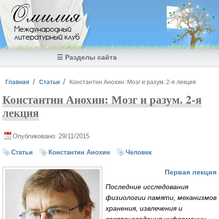
Перейти к основному содержанию
Омилия
Международный
литературный клуб
☰ Разделы сайта
Вы здесь
Главная
Статьи
Константин Анохин: Мозг и разум. 2-я лекция
Константин Анохин: Мозг и разум. 2-я
лекция
Опубликовано: 29/11/2015
Статьи
Константин Анохин
Человек
Первая лекция
Последние исследования
физиологии памяти, механизмов
хранения, извлечения и
воспроизведения информации.