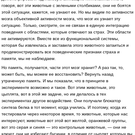
говоря, вот эти животные с зелеными столбиками, они не боятся
этой ситуации, кажется, не узнают ее. Но мы видим по активности
мозга объективной активности мозга, что мозг их узнает эту
ситуацию. Только, смотрите, он не связан в единую интеграцию
поведения с областями, которые отвечают за страх. Эти области
не активируются. Вместе все из функциональной системы,
которая бы извлеклась и заставила этого животного затаиться и
продемонстрировать все поведенческие признаки страха и
памяти, мы не наблюдаем.
Но память, получается, части этот мозг хранит? А раз так, то,
может быть, мы можем ее восстановить? Вернуть назад
утраченную память. И мы показали, что в принципе в
эксперименте возможно и такое. Вот этим животным, это
цыплята, вот в этой же задаче, но им делалось в тех
экспериментах другое воздействие. Они получали блокатор
синтеза белка в тот момент, когда учились. И поэтому, когда их
тестировали через некоторое время, то животные, которые нас
интересуют, животные вот этой вот желтой, оранжевой группы,
вот это серая и синяя — это контрольные животные, — они не
клюют, они не избегают бусинки, в отличие от цыплят, которых вы