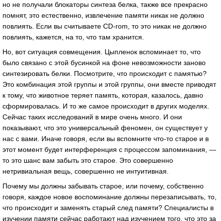
но не получали блокаторы синтеза белка, также все прекрасно
помнят, это естественно, извлечение памяти никак не должно
повлиять. Если вы считываете CD-rom, то это никак не должно
повлиять, кажется, на то, что там хранится.
Но, вот ситуация совмещения. Цыпленок вспоминает то, что
было связано с этой бусинкой на фоне невозможности заново
синтезировать белки. Посмотрите, что происходит с памятью?
Это комбинация этой группы и этой группы, они вместе приводят
к тому, что животное теряет память, которая, казалось, давно
сформировалась. И то же самое происходит в других моделях.
Сейчас таких исследований в мире очень много. И они
показывают, что это универсальный феномен, он существует у
нас с вами. Иначе говоря, если вы вспомните что-то старое и в
этот момент будет интерференция с процессом запоминания, —
то это шанс вам забыть это старое. Это совершенно
нетривиальная вещь, совершенно не интуитивная.
Почему мы должны забывать старое, или почему, собственно
говоря, каждое новое воспоминание должны перезаписывать, то,
что происходит и заменять старый след памяти? Специалисты в
изучении памяти сейчас работают над изучением того, что это за