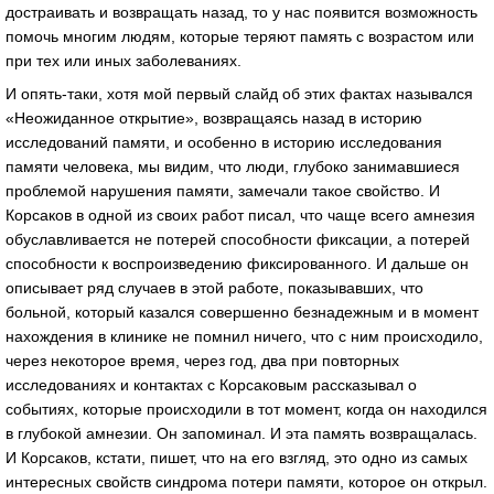
достраивать и возвращать назад, то у нас появится возможность
помочь многим людям, которые теряют память с возрастом или
при тех или иных заболеваниях.
И опять-таки, хотя мой первый слайд об этих фактах назывался
«Неожиданное открытие», возвращаясь назад в историю
исследований памяти, и особенно в историю исследования
памяти человека, мы видим, что люди, глубоко занимавшиеся
проблемой нарушения памяти, замечали такое свойство. И
Корсаков в одной из своих работ писал, что чаще всего амнезия
обуславливается не потерей способности фиксации, а потерей
способности к воспроизведению фиксированного. И дальше он
описывает ряд случаев в этой работе, показывавших, что
больной, который казался совершенно безнадежным и в момент
нахождения в клинике не помнил ничего, что с ним происходило,
через некоторое время, через год, два при повторных
исследованиях и контактах с Корсаковым рассказывал о
событиях, которые происходили в тот момент, когда он находился
в глубокой амнезии. Он запоминал. И эта память возвращалась.
И Корсаков, кстати, пишет, что на его взгляд, это одно из самых
интересных свойств синдрома потери памяти, которое он открыл.