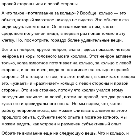
правой стороны или с левой стороны.
А что такое «потягивание за кольцо»? Вообще, кольцо — это
объект, который животное никогда не видело. Это объект в его
индивидуальном опыте. Он познакомился с ним, как со
средством получения пищи, в первый раз попав только в эту
клетку. Но, посмотрите, гораздо более удивительные вещи.
Вот этот нейрон, другой нейрон, значит, здесь показано четыре
нейрона из коры головного мозга кролика. Этот нейрон активен
только, когда животное потягивает на кольцо, за кольцо с левой
стороны, и не активен, когда он потягивает за кольцо с правой
стороны. Это говорит о том, что этот нейрон, в кавычках я говорю
это, «узнает» и «различает» кольцо с левой стороны и правой
стороны. Это и не странно, потому что кролик учился этому
поведению вначале на левой, потом на правой, это два разных
куска его индивидуального опыта. Но мы видим, что, читая
работу нейронов мозга, мы можем считывать элементы этого
прошлого опыта, субъективного опыта в мозге животного, мы
можем видеть, как устроен и размечен субъективный опыт.
Обратите внимание еще на следующую вещь. Что и кольцо, и