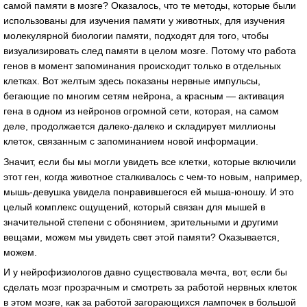
самой памяти в мозге? Оказалось, что те методы, которые были
использованы для изучения памяти у животных, для изучения
молекулярной биологии памяти, подходят для того, чтобы
визуализировать след памяти в целом мозге. Потому что работа
генов в момент запоминания происходит только в отдельных
клетках. Вот желтым здесь показаны нервные импульсы,
бегающие по многим сетям нейрона, а красным — активация
гена в одном из нейронов огромной сети, которая, на самом
деле, продолжается далеко-далеко и складирует миллионы
клеток, связанным с запоминанием новой информации.
Значит, если бы мы могли увидеть все клетки, которые включили
этот ген, когда животное сталкивалось с чем-то новым, например,
мышь-девушка увидела понравившегося ей мыша-юношу. И это
целый комплекс ощущений, который связан для мышей в
значительной степени с обонянием, зрительными и другими
вещами, можем мы увидеть свет этой памяти? Оказывается,
можем.
И у нейрофизиологов давно существовала мечта, вот, если бы
сделать мозг прозрачным и смотреть за работой нервных клеток
в этом мозге, как за работой загорающихся лампочек в большой