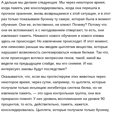
А дальше мы делаем следующее. Мы через некоторое время,
когда память уже консолидировалась, когда она перешла в
прочное хранение, вновь возвращаемся к этой ситуации, и в этот
раз только показываем бусинку ту самую, которая была в момент
обучения. Они ее, естественно, не клюют. Почему? Потому что
они ее вспоминают, и с негодованием отвергают, то есть, они
извлекают память. Никакого нового обучения и нового клевка
здесь не происходит. Но извлечение происходит. И этот момент,
или немножко раньше мы вводим цыплятам вещества, которые
нарушают возможность синтезироваться новым белкам. Так что,
если происходил всплеск экспрессии генов, такой, какой вы
видели на предыдущем слайде, мы его снимем. И нас
интересует, каковы будут последствия?
Оказывается, что, если мы протестируем этих животных через
некоторое время, через сутки, например, то цыплята, которые
получали только инъекцию ингибитора синтеза белка, но не
извлекали память, — это одна контрольная группа, они все
прекрасно помнят. У них уровень воспоминания на уровне 90
процентов, то есть, действительно, память, кажется,
консолидировалась. Цыплята, которые получали только бусинку,