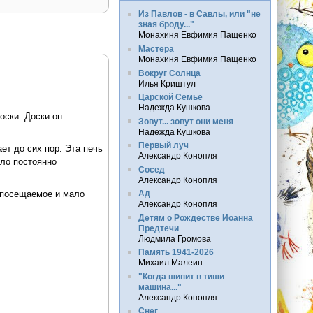
Из Павлов - в Савлы, или "не
зная броду..."
Монахиня Евфимия Пащенко
Мастера
Монахиня Евфимия Пащенко
Вокруг Солнца
Илья Криштул
Царской Семье
Надежда Кушкова
оски. Доски он
Зовут... зовут они меня
Надежда Кушкова
Первый луч
ет до сих пор. Эта печь
Александр Конопля
ыло постоянно
Сосед
Александр Конопля
лопосещаемое и мало
Ад
Александр Конопля
Детям о Рождестве Иоанна
Предтечи
Людмила Громова
Память 1941-2026
Михаил Малеин
"Когда шипит в тиши
машина..."
Александр Конопля
Снег