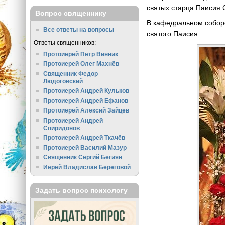
святых старца Паисия 
Вопрос священнику
В кафедральном собор
Все ответы на вопросы
святого Паисия.
Ответы священников:
Протоиерей Пётр Винник
Протоиерей Олег Махнёв
Священник Федор
Людоговский
Протоиерей Андрей Кульков
Протоиерей Андрей Ефанов
Протоиерей Алексий Зайцев
Протоиерей Андрей
Спиридонов
Протоиерей Андрей Ткачёв
Протоиерей Василий Мазур
Священник Сергий Бегиян
Иерей Владислав Береговой
Задать вопрос психологу