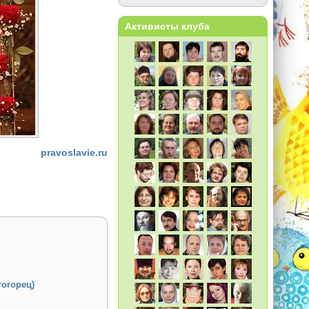
Активисты клуба
pravoslavie.ru
огорец)