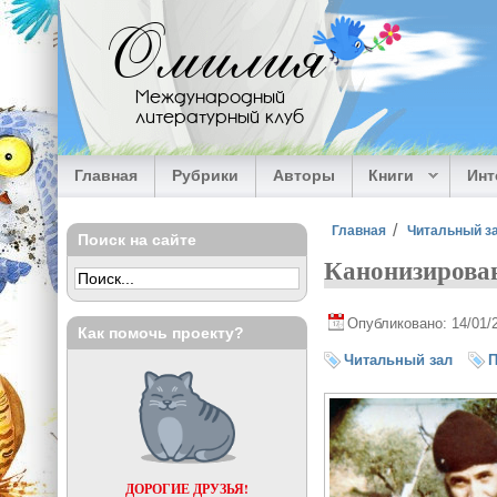
Перейти к основному содержанию
Омилия
Международный
литературный клуб
Главная
Рубрики
Авторы
Книги
Ин
Вы здесь
Главная
Читальный з
Поиск на сайте
Канонизирован
Опубликовано: 14/01/
Как помочь проекту?
Читальный зал
П
ДОРОГИЕ ДРУЗЬЯ!