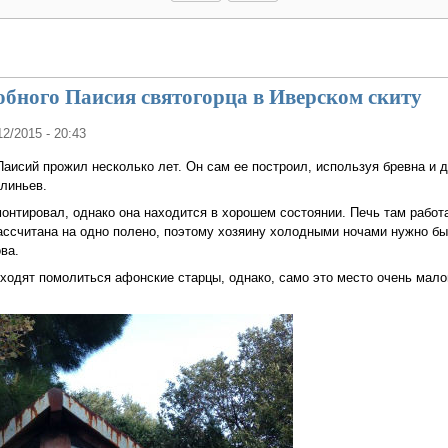
бного Паисия святогорца в Иверском скиту
12/2015 - 20:43
аисий прожил несколько лет. Он сам ее построил, используя бревна и д
линьев.
монтировал, однако она находится в хорошем состоянии. Печь там работа
ассчитана на одно полено, поэтому хозяину холодными ночами нужно б
ва.
иходят помолиться афонские старцы, однако, само это место очень ма