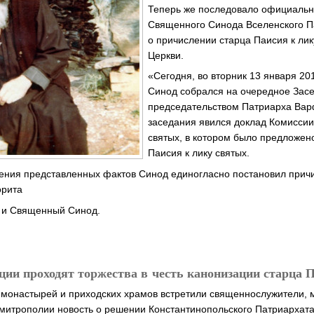
Теперь же последовало официальн
Священного Синода Вселенского П
о причислении старца Паисия к ли
Церкви.
«Сегодня, во вторник 13 января 2
Синод собрался на очередное Зас
председательством Патриарха Ва
заседания явился доклад Комиссии
святых, в котором было предложен
Паисия к лику святых.
ения представленных фактов Синод единогласно постановил причи
орита
 и Священный Синод.
ции проходят торжества в честь канонизации старца 
х монастырей и приходских храмов встретили священнослужители
митрополии новость о решении Константинопольского Патриархата