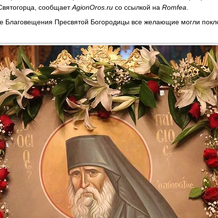
Святогорца, сообщает
AgionOros.ru
со ссылкой на
Romfea
.
е Благовещения Пресвятой Богородицы все желающие могли покл