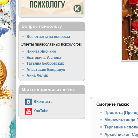
Вопрос психологу
Все ответы на вопросы
Ответы православных психологов:
Никита Яночкин
Екатерина Усачева
Татьяна Бобровских
Анастасия Бондарук
Анна Лелик
Мы в социальных сетях
ВКонтакте
Смотрите также:
YouTube
Простота (Препо
Монах-пьяница 
Терпение испол
Архиепископ Се