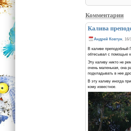
Комментарии
Калива преподо
Андрей Ковтун
, 16/
В каливе преподобный П
обтесывал с помощью к
Эту каливу никто не ре
очень маленькая, она р
подкладывать в нее дро
В эту каливу иногда пр
кому известное.