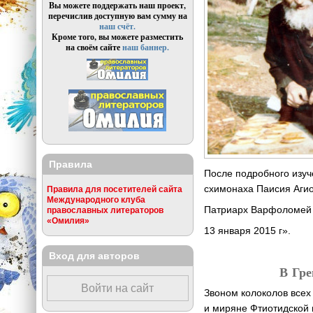
Вы можете поддержать наш проект,
перечислив доступную вам сумму на
наш счёт.
Кроме того, вы можете разместить
на своём сайте
наш баннер.
Правила
После подробного изуч
схимонаха Паисия Аги
Правила для посетителей сайта
Международного клуба
Патриарх Варфоломей
православных литераторов
«Омилия»
13 января 2015 г».
Вход для авторов
В Гре
Войти на сайт
Звоном колоколов все
и миряне Фтиотидской 