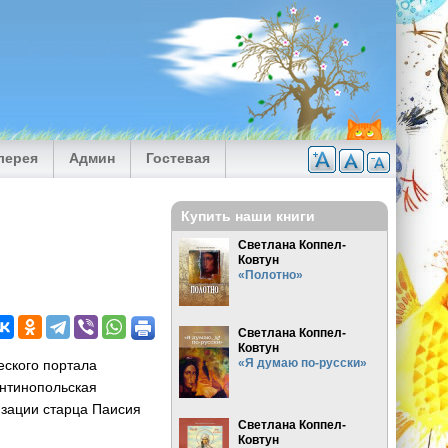
лерея
Админ
Гостевая
Купить наши книги
Светлана Коппел-
Ковтун
«Полотно»
Светлана Коппел-
Ковтун
«Я думаю по-русски»
еского портала
антинопольская
изации старца Паисия
Светлана Коппел-
Ковтун