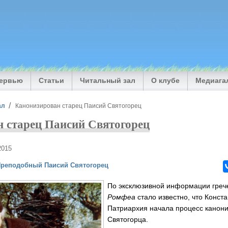
тервью
Статьи
Читальный зал
О клубе
Медиага
ал
Канонизирован старец Паисий Святогорец
 старец Паисий Святогорец
2015
реподобный Паисий Святогорец
По эксклюзивной информации греч
Ромфеа
стало известно, что Конст
Патриархия начала процесс канон
Святогорца.