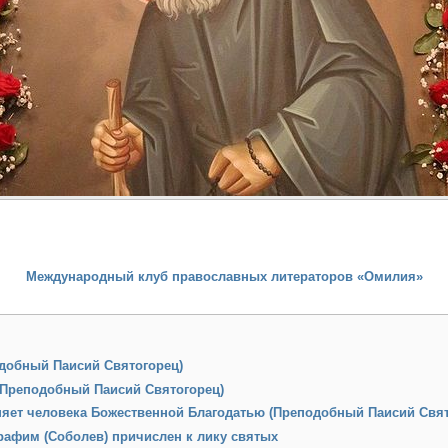
Международный клуб православных литераторов «Омилия»
добный Паисий Святогорец )
(Преподобный Паисий Святогорец)
няет человека Божественной Благодатью (Преподобный Паисий Свят
рафим (Соболев) причислен к лику святых