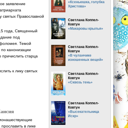
«Ксеньюшка, голубка
ое заявление
Христова»
атриархата
ку святых Православной
Светлана Коппел-
Ковтун
«Макаровы крылья»
015 года, Священный
едание под
рфоломея. Темой
Светлана Коппел-
 по канонизации
Ковтун
«В чуланчике
о причислить старца
изношенных вещей»
слить к лику святых
Светлана Коппел-
Ковтун
«Сквозь тень»
Светлана Коппел-
Ковтун
Паисия
«Высекательница
Искр»
, монашествующие
 прославить в лике