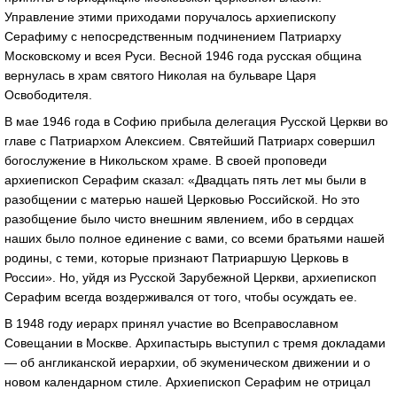
Управление этими приходами поручалось архиепископу
Серафиму с непосредственным подчинением Патриарху
Московскому и всея Руси. Весной 1946 года русская община
вернулась в храм святого Николая на бульваре Царя
Освободителя.
В мае 1946 года в Софию прибыла делегация Русской Церкви во
главе с Патриархом Алексием. Святейший Патриарх совершил
богослужение в Никольском храме. В своей проповеди
архиепископ Серафим сказал: «Двадцать пять лет мы были в
разобщении с матерью нашей Церковью Российской. Но это
разобщение было чисто внешним явлением, ибо в сердцах
наших было полное единение с вами, со всеми братьями нашей
родины, с теми, которые признают Патриаршую Церковь в
России». Но, уйдя из Русской Зарубежной Церкви, архиепископ
Серафим всегда воздерживался от того, чтобы осуждать ее.
В 1948 году иерарх принял участие во Всеправославном
Совещании в Москве. Архипастырь выступил с тремя докладами
— об англиканской иерархии, об экуменическом движении и о
новом календарном стиле. Архиепископ Серафим не отрицал