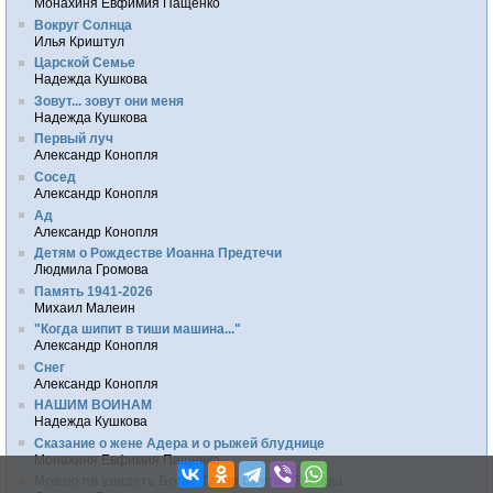
Монахиня Евфимия Пащенко
Вокруг Солнца
Илья Криштул
Царской Семье
Надежда Кушкова
Зовут... зовут они меня
Надежда Кушкова
Первый луч
Александр Конопля
Сосед
Александр Конопля
Ад
Александр Конопля
Детям о Рождестве Иоанна Предтечи
Людмила Громова
Память 1941-2026
Михаил Малеин
"Когда шипит в тиши машина..."
Александр Конопля
Снег
Александр Конопля
НАШИМ ВОИНАМ
Надежда Кушкова
Сказание о жене Адера и о рыжей блуднице
Монахиня Евфимия Пащенко
Можно ли увидеть Бога? Тайна Святой Троицы