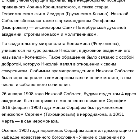
В годы учебы будущий архипастырь неоднократно посещал
праведного Иоанна Кронштадтского, а также старца
Гефсиманского скита Исидора (Грузинского-Козина). Николай
Соболев сблизился также с архимандритом Феофаном
(Быстровым) — инспектором Санкт-Петербургской духовной
академии, строгим монахом и молитвенником.
По свидетельству митрополита Вениамина (Федченкова),
учившегося на курс раньше Николая, в духовной академии его
называли «Колечкой». Такое обращение было связано с особой
добротой, которую Николай являл в отношении к своим
сокурсникам. Любимым времяпровождением Николая Соболева
была игра на рояле в семинарском зале и пение молитв, в том
числе, и собственного сочинения.
26 января 1908 года Николай Соболев, будучи студентом 4 курса
академии, был пострижен в монашество с именем Серафим.
3/16 февраля 1908 года монах Серафим был рукоположен
епископом Сергием (Тихомировым) в иеродиакона, а 18/31
марта — в сан иеромонаха.
Осенью 1908 года иеромонах Серафим защитил диссертацию на
кафедре нравственного богословия «Учение о смирении по