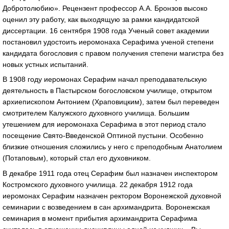
Добротолюбию». Рецензент профессор А.А. Бронзов высоко
оценил эту работу, как выходящую за рамки кандидатской
диссертации. 16 сентября 1908 года Ученый совет академии
постановил удостоить иеромонаха Серафима ученой степени
кандидата богословия с правом получения степени магистра без
новых устных испытаний.
В 1908 году иеромонах Серафим начал преподавательскую
деятельность в Пастырском богословском училище, открытом
архиепископом Антонием (Храповицким), затем был переведен
смотрителем Калужского духовного училища. Большим
утешением для иеромонаха Серафима в этот период стало
посещение Свято-Введенской Оптиной пустыни. Особенно
близкие отношения сложились у него с преподобным Анатолием
(Потаповым), который стал его духовником.
В декабре 1911 года отец Серафим был назначен инспектором
Костромского духовного училища. 22 декабря 1912 года
иеромонах Серафим назначен ректором Воронежской духовной
семинарии с возведением в сан архимандрита. Воронежская
семинария в момент прибытия архимандрита Серафима