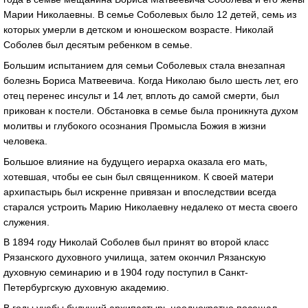
Марии Николаевны. В семье Соболевых было 12 детей, семь из
которых умерли в детском и юношеском возрасте. Николай
Соболев был десятым ребенком в семье.
Большим испытанием для семьи Соболевых стала внезапная
болезнь Бориса Матвеевича. Когда Николаю было шесть лет, его
отец перенес инсульт и 14 лет, вплоть до самой смерти, был
прикован к постели. Обстановка в семье была проникнута духом
молитвы и глубокого осознания Промысла Божия в жизни
человека.
Большое влияние на будущего иерарха оказала его мать,
хотевшая, чтобы ее сын был священником. К своей матери
архипастырь был искренне привязан и впоследствии всегда
старался устроить Марию Николаевну недалеко от места своего
служения.
В 1894 году Николай Соболев был принят во второй класс
Рязанского духовного училища, затем окончил Рязанскую
духовную семинарию и в 1904 году поступил в Санкт-
Петербургскую духовную академию.