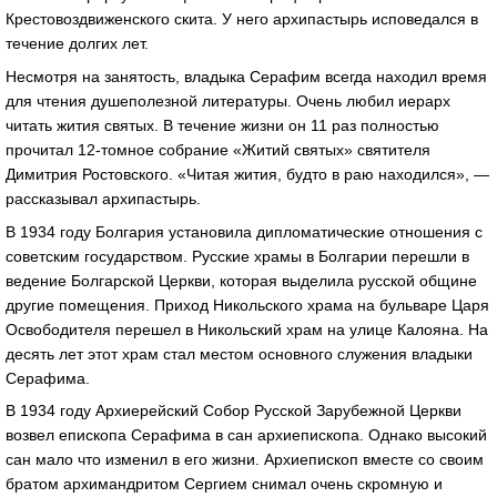
Крестовоздвиженского скита. У него архипастырь исповедался в
течение долгих лет.
Несмотря на занятость, владыка Серафим всегда находил время
для чтения душеполезной литературы. Очень любил иерарх
читать жития святых. В течение жизни он 11 раз полностью
прочитал 12-томное собрание «Житий святых» святителя
Димитрия Ростовского. «Читая жития, будто в раю находился», —
рассказывал архипастырь.
В 1934 году Болгария установила дипломатические отношения с
советским государством. Русские храмы в Болгарии перешли в
ведение Болгарской Церкви, которая выделила русской общине
другие помещения. Приход Никольского храма на бульваре Царя
Освободителя перешел в Никольский храм на улице Калояна. На
десять лет этот храм стал местом основного служения владыки
Серафима.
В 1934 году Архиерейский Собор Русской Зарубежной Церкви
возвел епископа Серафима в сан архиепископа. Однако высокий
сан мало что изменил в его жизни. Архиепископ вместе со своим
братом архимандритом Сергием снимал очень скромную и