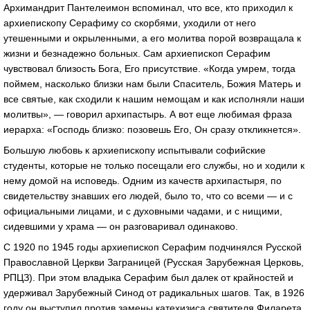
Архимандрит Пантелеимон вспоминал, что все, кто приходил к
архиепископу Серафиму со скорбями, уходили от него
утешенными и окрыленными, а его молитва порой возвращала к
жизни и безнадежно больных. Сам архиепископ Серафим
чувствовал близость Бога, Его присутствие. «Когда умрем, тогда
поймем, насколько близки нам были Спаситель, Божия Матерь и
все святые, как сходили к нашим немощам и как исполняли наши
молитвы», — говорил архипастырь. А вот еще любимая фраза
иерарха: «Господь близко: позовешь Его, Он сразу откликнется».
Большую любовь к архиепископу испытывали софийские
студенты, которые не только посещали его службы, но и ходили к
нему домой на исповедь. Одним из качеств архипастыря, по
свидетельству знавших его людей, было то, что со всеми — и с
официальными лицами, и с духовными чадами, и с нищими,
сидевшими у храма — он разговаривал одинаково.
С 1920 по 1945 годы архиепископ Серафим подчинялся Русской
Православной Церкви Заграницей (Русская Зарубежная Церковь,
РПЦЗ). При этом владыка Серафим был далек от крайностей и
удерживал Зарубежный Синод от радикальных шагов. Так, в 1926
году он выступил против замены катехизиса святителя Филарета