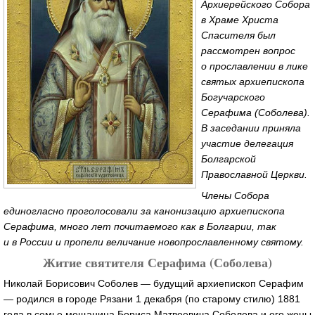
Архиерейского Собора
в Храме Христа
Спасителя был
рассмотрен вопрос
о прославлении в лике
святых архиепископа
Богучарского
Серафима (Соболева).
В заседании приняла
участие делегация
Болгарской
Православной Церкви.
Члены Собора
единогласно проголосовали за канонизацию архиепископа
Серафима, много лет почитаемого как в Болгарии, так
и в России и пропели величание новопрославленному святому.
Житие святителя Серафима (Соболева)
Николай Борисович Соболев — будущий архиепископ Серафим
— родился в городе Рязани 1 декабря (по старому стилю) 1881
года в семье мещанина Бориса Матвеевича Соболева и его жены