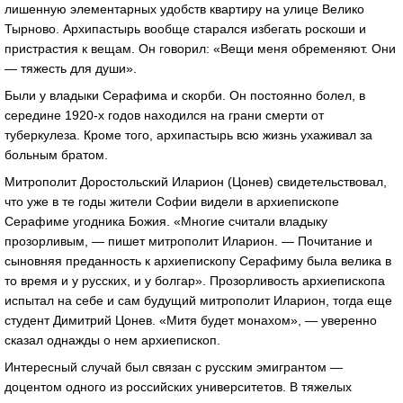
лишенную элементарных удобств квартиру на улице Велико
Тырново. Архипастырь вообще старался избегать роскоши и
пристрастия к вещам. Он говорил: «Вещи меня обременяют. Они
— тяжесть для души».
Были у владыки Серафима и скорби. Он постоянно болел, в
середине 1920-х годов находился на грани смерти от
туберкулеза. Кроме того, архипастырь всю жизнь ухаживал за
больным братом.
Митрополит Доростольский Иларион (Цонев) свидетельствовал,
что уже в те годы жители Софии видели в архиепископе
Серафиме угодника Божия. «Многие считали владыку
прозорливым, — пишет митрополит Иларион. — Почитание и
сыновняя преданность к архиепископу Серафиму была велика в
то время и у русских, и у болгар». Прозорливость архиепископа
испытал на себе и сам будущий митрополит Иларион, тогда еще
студент Димитрий Цонев. «Митя будет монахом», — уверенно
сказал однажды о нем архиепископ.
Интересный случай был связан с русским эмигрантом —
доцентом одного из российских университетов. В тяжелых