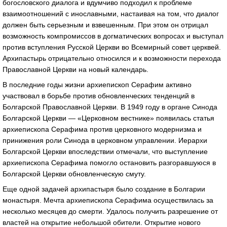
богословского диалога и вдумчиво подходил к проблеме
взаимоотношений с инославными, настаивая на том, что диалог
должен быть серьезным и взвешенным. При этом он отрицал
возможность компромиссов в догматических вопросах и выступал
против вступления Русской Церкви во Всемирный совет церквей.
Архипастырь отрицательно относился и к возможности перехода
Православной Церкви на новый календарь.
В последние годы жизни архиепископ Серафим активно
участвовал в борьбе против обновленческих тенденций в
Болгарской Православной Церкви. В 1949 году в органе Синода
Болгарской Церкви — «Церковном вестнике» появилась статья
архиепископа Серафима против церковного модернизма и
принижения роли Синода в церковном управлении. Иерархи
Болгарской Церкви впоследствии отмечали, что выступление
архиепископа Серафима помогло остановить разгоравшуюся в
Болгарской Церкви обновленческую смуту.
Еще одной задачей архипастыря было создание в Болгарии
монастыря. Мечта архиепископа Серафима осуществилась за
несколько месяцев до смерти. Удалось получить разрешение от
властей на открытие небольшой обители. Открытие нового