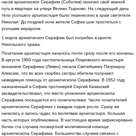
часов архиепископ Серафим (Соболев) окончил свой земной
путь в квартире на улице Велико Тырново. На следующий день
тело усопшего архипастыря было перенесено в храм святителя
Николая. До поздней ночи жители Софии шли проститься с
усопшим иерархом.
1 марта архиепископ Серафим был погребен в крипте
Никольского храма.
Почитание архипастыря началось почти сразу после его кончины.
В августе 1950 года настоятельница Покровского монастыря
монахиня Серафима (Ливен) писала Святейшему Патриарху
Алексию, что во всех скорбях сестры обители получают
невидимую помощь от архиепископа Серафима. В 1952 году
назначенный в Софию протоиерей Сергий Казанский
засвидетельствовал, что место упокоения архиепископа
Серафима посещается его почитателями. Число почитателей
архиепископа Серафима с каждым годом росло. Сразу же
началась и запись чудес по молитвам архипастыря, большая
часть которых опубликована. В настоящее время зафиксировано
более ста случаев посмертной молитвенной помощи
архиепископа Серафима. Большинство случаев связано с