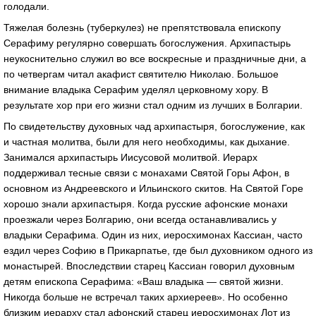
голодали.
Тяжелая болезнь (туберкулез) не препятствовала епископу
Серафиму регулярно совершать богослужения. Архипастырь
неукоснительно служил во все воскресные и праздничные дни, а
по четвергам читал акафист святителю Николаю. Большое
внимание владыка Серафим уделял церковному хору. В
результате хор при его жизни стал одним из лучших в Болгарии.
По свидетельству духовных чад архипастыря, богослужение, как
и частная молитва, были для него необходимы, как дыхание.
Занимался архипастырь Иисусовой молитвой. Иерарх
поддерживал тесные связи с монахами Святой Горы Афон, в
основном из Андреевского и Ильинского скитов. На Святой Горе
хорошо знали архипастыря. Когда русские афонские монахи
проезжали через Болгарию, они всегда останавливались у
владыки Серафима. Один из них, иеросхимонах Кассиан, часто
ездил через Софию в Прикарпатье, где был духовником одного из
монастырей. Впоследствии старец Кассиан говорил духовным
детям епископа Серафима: «Ваш владыка — святой жизни.
Никогда больше не встречал таких архиереев». Но особенно
близким иерарху стал афонский старец иеросхимонах Лот из