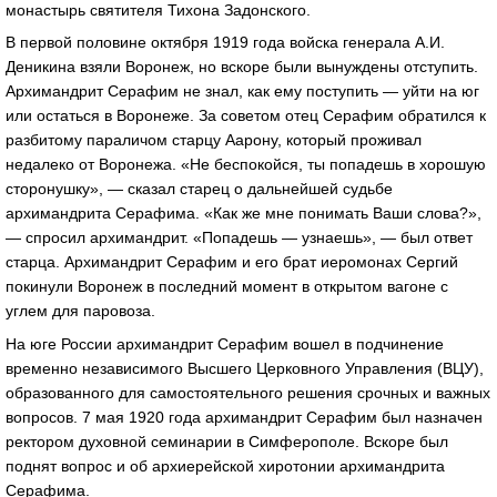
монастырь святителя Тихона Задонского.
В первой половине октября 1919 года войска генерала А.И.
Деникина взяли Воронеж, но вскоре были вынуждены отступить.
Архимандрит Серафим не знал, как ему поступить — уйти на юг
или остаться в Воронеже. За советом отец Серафим обратился к
разбитому параличом старцу Аарону, который проживал
недалеко от Воронежа. «Не беспокойся, ты попадешь в хорошую
сторонушку», — сказал старец о дальнейшей судьбе
архимандрита Серафима. «Как же мне понимать Ваши слова?»,
— спросил архимандрит. «Попадешь — узнаешь», — был ответ
старца. Архимандрит Серафим и его брат иеромонах Сергий
покинули Воронеж в последний момент в открытом вагоне с
углем для паровоза.
На юге России архимандрит Серафим вошел в подчинение
временно независимого Высшего Церковного Управления (ВЦУ),
образованного для самостоятельного решения срочных и важных
вопросов. 7 мая 1920 года архимандрит Серафим был назначен
ректором духовной семинарии в Симферополе. Вскоре был
поднят вопрос и об архиерейской хиротонии архимандрита
Серафима.