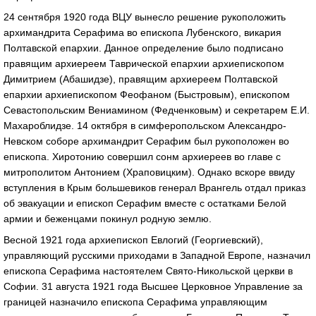
24 сентября 1920 года ВЦУ вынесло решение рукоположить
архимандрита Серафима во епископа Лубенского, викария
Полтавской епархии. Данное определение было подписано
правящим архиереем Таврической епархии архиепископом
Димитрием (Абашидзе), правящим архиереем Полтавской
епархии архиепископом Феофаном (Быстровым), епископом
Севастопольским Вениамином (Федченковым) и секретарем Е.И.
Махароблидзе. 14 октября в симферопольском Александро-
Невском соборе архимандрит Серафим был рукоположен во
епископа. Хиротонию совершил сонм архиереев во главе с
митрополитом Антонием (Храповицким). Однако вскоре ввиду
вступления в Крым большевиков генерал Врангель отдал приказ
об эвакуации и епископ Серафим вместе с остатками Белой
армии и беженцами покинул родную землю.
Весной 1921 года архиепископ Евлогий (Георгиевский),
управляющий русскими приходами в Западной Европе, назначил
епископа Серафима настоятелем Свято-Никольской церкви в
Софии. 31 августа 1921 года Высшее Церковное Управление за
границей назначило епископа Серафима управляющим