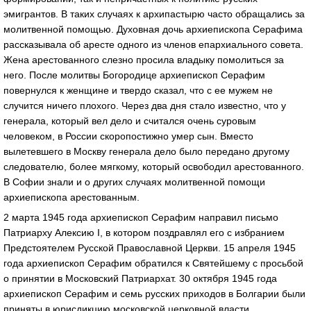
эмигрантов. В таких случаях к архипастырю часто обращались за
молитвенной помощью. Духовная дочь архиепископа Серафима
рассказывала об аресте одного из членов епархиального совета.
Жена арестованного слезно просила владыку помолиться за
него. После молитвы Богородице архиепископ Серафим
повернулся к женщине и твердо сказал, что с ее мужем не
случится ничего плохого. Через два дня стало известно, что у
генерала, который вел дело и считался очень суровым
человеком, в России скоропостижно умер сын. Вместо
вылетевшего в Москву генерала дело было передано другому
следователю, более мягкому, который освободил арестованного.
В Софии знали и о других случаях молитвенной помощи
архиепископа арестованным.
2 марта 1945 года архиепископ Серафим направил письмо
Патриарху Алексию I, в котором поздравлял его с избранием
Предстоятелем Русской Православной Церкви. 15 апреля 1945
года архиепископ Серафим обратился к Святейшему с просьбой
о принятии в Московский Патриархат. 30 октября 1945 года
архиепископ Серафим и семь русских приходов в Болгарии были
приняты в юрисдикцию московской церковной власти.