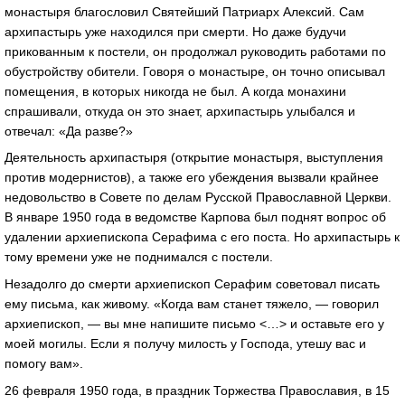
монастыря благословил Святейший Патриарх Алексий. Сам
архипастырь уже находился при смерти. Но даже будучи
прикованным к постели, он продолжал руководить работами по
обустройству обители. Говоря о монастыре, он точно описывал
помещения, в которых никогда не был. А когда монахини
спрашивали, откуда он это знает, архипастырь улыбался и
отвечал: «Да разве?»
Деятельность архипастыря (открытие монастыря, выступления
против модернистов), а также его убеждения вызвали крайнее
недовольство в Совете по делам Русской Православной Церкви.
В январе 1950 года в ведомстве Карпова был поднят вопрос об
удалении архиепископа Серафима с его поста. Но архипастырь к
тому времени уже не поднимался с постели.
Незадолго до смерти архиепископ Серафим советовал писать
ему письма, как живому. «Когда вам станет тяжело, — говорил
архиепископ, — вы мне напишите письмо <…> и оставьте его у
моей могилы. Если я получу милость у Господа, утешу вас и
помогу вам».
26 февраля 1950 года, в праздник Торжества Православия, в 15