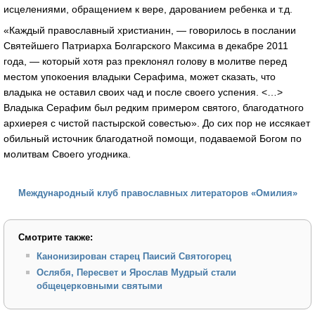
исцелениями, обращением к вере, дарованием ребенка и т.д.
«Каждый православный христианин, — говорилось в послании
Святейшего Патриарха Болгарского Максима в декабре 2011
года, — который хотя раз преклонял голову в молитве перед
местом упокоения владыки Серафима, может сказать, что
владыка не оставил своих чад и после своего успения. <…>
Владыка Серафим был редким примером святого, благодатного
архиерея с чистой пастырской совестью». До сих пор не иссякает
обильный источник благодатной помощи, подаваемой Богом по
молитвам Своего угодника.
Международный клуб православных литераторов «Омилия»
Смотрите также:
Канонизирован старец Паисий Святогорец
Ослябя, Пересвет и Ярослав Мудрый стали
общецерковными святыми