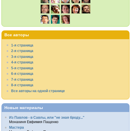
Все авторы
1-я страница
2-я страница
3-я страница
4-я страница
5-я страница
6-я страница
7-я страница
8-я страница
Все авторы на одной странице
Новые материалы
Из Павлов - в Савлы, или "не зная броду..."
Монахиня Евфимия Пащенко
Мастера