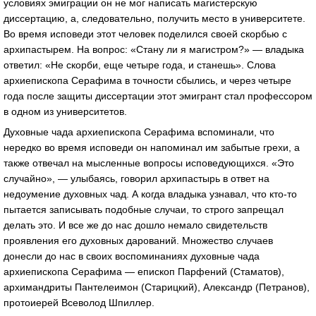
условиях эмиграции он не мог написать магистерскую
диссертацию, а, следовательно, получить место в университете.
Во время исповеди этот человек поделился своей скорбью с
архипастырем. На вопрос: «Стану ли я магистром?» — владыка
ответил: «Не скорби, еще четыре года, и станешь». Слова
архиепископа Серафима в точности сбылись, и через четыре
года после защиты диссертации этот эмигрант стал профессором
в одном из университетов.
Духовные чада архиепископа Серафима вспоминали, что
нередко во время исповеди он напоминал им забытые грехи, а
также отвечал на мысленные вопросы исповедующихся. «Это
случайно», — улыбаясь, говорил архипастырь в ответ на
недоумение духовных чад. А когда владыка узнавал, что кто-то
пытается записывать подобные случаи, то строго запрещал
делать это. И все же до нас дошло немало свидетельств
проявления его духовных дарований. Множество случаев
донесли до нас в своих воспоминаниях духовные чада
архиепископа Серафима — епископ Парфений (Стаматов),
архимандриты Пантелеимон (Старицкий), Александр (Петранов),
протоиерей Всеволод Шпиллер.