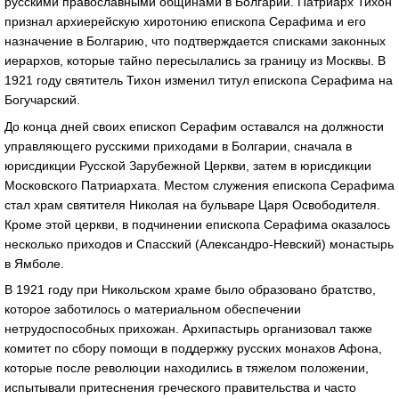
русскими православными общинами в Болгарии. Патриарх Тихон
признал архиерейскую хиротонию епископа Серафима и его
назначение в Болгарию, что подтверждается списками законных
иерархов, которые тайно пересылались за границу из Москвы. В
1921 году святитель Тихон изменил титул епископа Серафима на
Богучарский.
До конца дней своих епископ Серафим оставался на должности
управляющего русскими приходами в Болгарии, сначала в
юрисдикции Русской Зарубежной Церкви, затем в юрисдикции
Московского Патриархата. Местом служения епископа Серафима
стал храм святителя Николая на бульваре Царя Освободителя.
Кроме этой церкви, в подчинении епископа Серафима оказалось
несколько приходов и Спасский (Александро-Невский) монастырь
в Ямболе.
В 1921 году при Никольском храме было образовано братство,
которое заботилось о материальном обеспечении
нетрудоспособных прихожан. Архипастырь организовал также
комитет по сбору помощи в поддержку русских монахов Афона,
которые после революции находились в тяжелом положении,
испытывали притеснения греческого правительства и часто