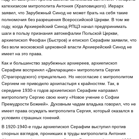
катехизисом митрополита Антония (Храповицкого). Иерарх
заявил, что Зарубежный Синод не может брать на себя такие
полномочия без разрешения Всероссийской Церкви. В том же
году, когда Архиерейский Синод РПЦЗ начал предпринимать
шаги в пользу признания автокефалии Польской Церкви,
архиепископ Феофан (Быстров) и епископ Серафим заявили, что
без воли московской церковной власти Архиерейский Синод не
имеет на это права.
Как и большинство зарубежных архиереев, архиепископ
Серафим воспринял «Декларацию» митрополита Сергия
(Страгородского) отрицательно. Но несогласие с митрополитом
Сергием не приводило архипастыря к крайностям. Так, в
середине 1930-х годов архиепископ Серафим направил
митрополиту Сергию свою книгу «Новое учение о Софии
Премудрости Божией». Духовным чадам владыка говорил, что не
имеет права осуждать митрополита Сергия, который оказался в
условиях страшных гонений.
В 1920-1940-е годы архиепископ Серафим выступил против
спорных взглядов, проникших в труды митрополита Антония