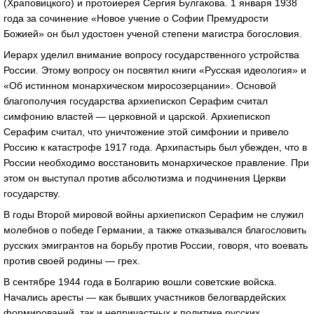
(Храповицкого) и протоиерея Сергия Булгакова. 1 января 1938
года за сочинение «Новое учение о Софии Премудрости
Божией» он был удостоен ученой степени магистра богословия.
Иерарх уделил внимание вопросу государственного устройства
России. Этому вопросу он посвятил книги «Русская идеология» и
«Об истинном монархическом миросозерцании». Основой
благополучия государства архиепископ Серафим считал
симфонию властей — церковной и царской. Архиепископ
Серафим считал, что уничтожение этой симфонии и привело
Россию к катастрофе 1917 года. Архипастырь был убежден, что в
России необходимо восстановить монархическое правление. При
этом он выступал против абсолютизма и подчинения Церкви
государству.
В годы Второй мировой войны архиепископ Серафим не служил
молебнов о победе Германии, а также отказывался благословить
русских эмигрантов на борьбу против России, говоря, что воевать
против своей родины — грех.
В сентябре 1944 года в Болгарию вошли советские войска.
Начались аресты — как бывших участников белогвардейских
формирований, так и непричастных к политике русских