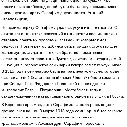
считалась в отношении дисциплины одной из худших. «Вы
назначены в наибезнадежнейшую и бунтарскую семинарию», —
писал архимандриту Серафиму архиепископ Антоний
(Храповицкий).
Но архимандриту Серафиму удалось улучшить положение. Он
отказался от практики наказаний в отношении воспитанников,
стараясь понять их проблемы, главной из которых была
бедность. Новый ректор добился открытия двух столовых для
малоимущих студентов, открыл братство, помогавшее
воспитанникам оплачивать обучение, лечение и поездки домой.
Ситуация в Воронежской семинарии вскоре заметно улучшилась.
В 1915 году в семинарию была направлена комиссия, которая
оставила о ней благоприятный отзыв. Член Учебного комитета
при Синоде Петр Федорович Полянский (впоследствии
митрополит Петр — Патриарший Местоблюститель и
священномученик) назвал семинарию одной из лучших в России.
В Воронеже архимандрита Серафима застала революция и
гражданская война. В марте 1918 года семинария была закрыта
большевистской властью, ее здание было занято
красноармейцами. Архимандрит Серафим переехал в