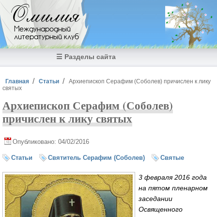
Перейти к основному содержанию
Омилия
Международный
литературный клуб
☰ Разделы сайта
Вы здесь
Главная
Статьи
Архиепископ Серафим (Соболев) причислен к лику
святых
Архиепископ Серафим (Соболев)
причислен к лику святых
Опубликовано: 04/02/2016
Статьи
Святитель Серафим (Соболев)
Святые
3 февраля 2016 года
на пятом пленарном
заседании
Освященного