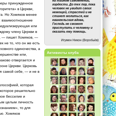
на тайном самомнении,
 веры принужденное
гордости. До тех пор, пока
человек не увидит своих
торитета» в Церкви,
немощей, страстей и не
та. Но Хомяков менее
станет молиться, как
евангельская вдова,
е: взаимоотношение
Господь не сможет
ивидуализирующая или
приступить к человеку и
ждому члену Церкви в
оказать ему помощь.
а, — пишет Хомяков, —
Игумен Никон (Воробьёв)
 не то, что он же есть
уховного одиночества, а
Активисты клуба
вершенстве или,
наково отвергается и
роне Церкви. Церковь
я самой себе, — и не в
илософией, которая
, которое решительно
ное бессилие и
ным целым личность
ознанием», то для
ью. Хомяков