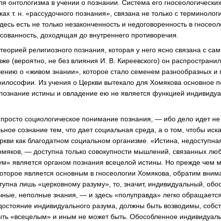
я онтологизма в учении о познании. Система его гносеологических 
ах т. н. «рассудочного познания», связана не только с терминолог
есь есть не только незаконченность и недоговоренность в гносеол
асованность, доходящая до внутреннего противоречия.
теорией религиозного познания, которая у него ясно связана с са
зже (вероятно, не без влияния И. В. Киреевского) он распространил
чению о «живом знании», которое стало семенем разнообразных и
философии. Из учения о Церкви вытекало для Хомякова основное 
о познание истины и овладение ею не является функцией индивидуа
 просто социологическое понимание познания, — ибо дело идет не 
ьное сознание тем, что дает социальная среда, а о том, чтобы иск
ркви как благодатном социальном организме. «Истина, недоступна
яков, — доступна только совокупности мышлений, связанных любо
ум» является органом познания всецелой истины. Но прежде чем 
которое является основным в гносеологии Хомякова, обратим внима
тупна лишь «церковному разуму», то, значит, индивидуальный, об
чные, неполные знания, — и здесь «полуправда» легко обращается
 достояние индивидуального разума, должны быть возводимы, собст
ть «всецелым» и иным не может быть. Обособленное индивидуаль