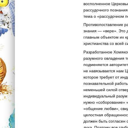
восполненное Церковью
рассудочного познания
тема о «рассудочном п
Противопоставление ра
знания — «вере». Это 
главным объектом их к
христианства со всей 
Разработанное Хомяков
разумного овладения то
подменяется авторитето
не навязывается нам Ц
которое требует от ин
познавательной работы
неменьшей силой отвер
индивидуальный разум 
нужно «соборование» 
«общение любви», сви
целостная обращенност
должен быть согласен 
духа. Поэтому все глу