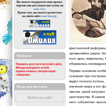
Вы можете поддержать наш проект,
перечислив доступную вам сумму на
наш счёт.
Кроме того, вы можете разместить
на своём сайте
наш баннер.
крестьянской реформы,
чрезвычайно широк: бог
Правила
поэт, врач, живописец.
оборвалась неожиданн
Правила для посетителей сайта
Международного клуба
Первая основная особе
православных литераторов
«Омилия»
сознания при построен
видел полноту истины, 
изучения мира и его ф
Вход для авторов
светом, какой излучае
христианства. В самом
Войти на сайт
него «объектом» мысли