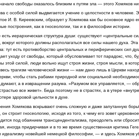
 начало свободы оказалось близким к путям зла — этого Хомяков ни
а с особой силой выдвигается учение о целостности в человеке. Э
ое И. В. Киреевским, образует у Хомякова как бы основное ядро е
ные построения, как в гносеологии, так и в философии истории.
е есть иерархическая структура души: существуют «центральные с
, вокруг которого должны располагаться все силы нашего духа. Эт
ва: тут есть противоборство центральных и периферических сил ду
ет уходу от свободы, который обусловливает тот парадокс, что, б
ны этой силой, люди вольно ищут строя жизни, строя мысли, в кото
 весь трагизм человеческой жизни — нам дано лишь в Церкви наход
еркви, чтобы стать рабами природной или социальной необходимост
о думают, а в извращении разума. «Разумом все управляется, — о
трастью все живет». Беда поэтому не в страстях, а в утере «внутр
отере здоровой цельности в духе.
рения Хомякова вскрывают очень сложную и даже запутанную борьб
 он строит гносеологию, исходя из того, к чему его зовет церковное
дится под обаянием трансцендентализма, преодолеть или сбросит
ая, иногда придирчивая и в то же время существенная критика Гег
м идеализму новейшей немецкой философии, — и здесь Хомяков у