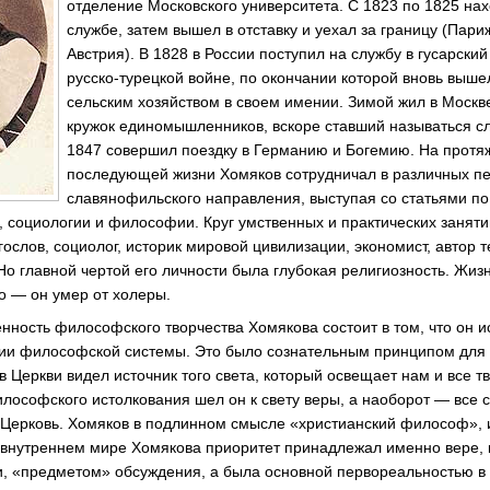
отделение Московского университета. С 1823 по 1825 на
службе, затем вышел в отставку и уехал за границу (Пар
Австрия). В 1828 в России поступил на службу в гусарский
русско-турецкой войне, по окончании которой вновь вышел
сельским хозяйством в своем имении. Зимой жил в Москве
кружок единомышленников, вскоре ставший называться с
1847 совершил поездку в Германию и Богемию. На протя
последующей жизни Хомяков сотрудничал в различных п
славянофильского направления, выступая со статьями п
 социологии и философии. Круг умственных и практических занят
ослов, социолог, историк мировой цивилизации, экономист, автор 
 Но главной чертой его личности была глубокая религиозность. Жи
о — он умер от холеры.
нность философского творчества Хомякова состоит в том, что он и
ии философской системы. Это было сознательным принципом для н
в Церкви видел источник того света, который освещает нам и все т
илософского истолкования шел он к свету веры, а наоборот — все с
т Церковь. Хомяков в подлинном смысле «христианский философ», 
 внутреннем мире Хомякова приоритет принадлежал именно вере, 
, «предметом» обсуждения, а была основной первореальностью в 