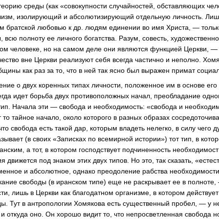
теорию среды (как «совокупности случайностей, обставляющих чел
лизм, изолирующий и абсолютизирующий отдельную личность. Лишь в
м братской любовью к др. людям единении во имя Христа, — тольк
, всю полноту ее личного богатства. Разум, совесть, художественно
м человеке, но на самом деле они являются функцией Церкви, — т. 
чество вне Церкви реализуют себя всегда частично и неполно. Хо
щины как раз за то, что в ней так ясно был выражен примат социал
ение о двух коренных типах личности, положенное им в основе его
егда идет борьба двух противоположных начал, преобладание одног
 тип. Начала эти — свобода и необходимость: «свобода и необходи
 то тайное начало, около которого в разных образах сосредоточив
 что свобода есть такой дар, которым владеть нелегко, в силу чего 
зывает (в своих «Записках по всемирной истории») тот тип, в кото
анским, а тот, в котором господствует подчиненность необходимост
я движется под знаком этих двух типов. Но это, так сказать, «есте
зменное и абсолютное, однако преодоление рабства необходимост
кание свободы (в иранском типе) еще не раскрывает ее в полноте, 
сти, лишь в Церкви как благодатном организме, в котором действует
ы. Тут в антропологии Хомякова есть существенный пробел, — у не
е и откуда оно. Он хорошо видит то, что непросветленная свобода н