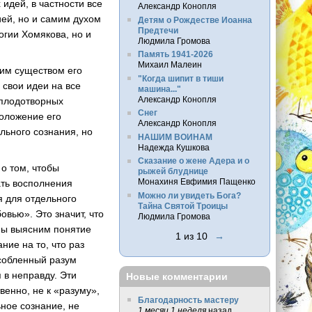
идей, в частности все
Александр Конопля
ией, но и самим духом
Детям о Рождестве Иоанна
Предтечи
огии Хомякова, но и
Людмила Громова
Память 1941-2026
Михаил Малеин
мим существом его
"Когда шипит в тиши
 свои идеи на все
машина..."
Александр Конопля
 плодотворных
Снег
положение его
Александр Конопля
льного сознания, но
НАШИМ ВОИНАМ
Надежда Кушкова
Сказание о жене Адера и о
о том, чтобы
рыжей блуднице
Монахиня Евфимия Пащенко
ать восполнения
Можно ли увидеть Бога?
я для отдельного
Тайна Святой Троицы
вью». Это значит, что
Людмила Громова
мы выясним понятие
1 из 10
→
ние на то, что раз
особленный разум
 в неправду. Эти
Новые комментарии
венно, не к «разуму»,
Благодарность мастеру
ное сознание, не
1 месяц 1 неделя
назад