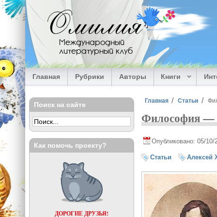
Перейти к основному содержанию
Омилия
Международный
литературный клуб
Главная
Рубрики
Авторы
Книги
Ин
Вы здесь
Главная
Статьи
Фил
Поиск на сайте
Философия — и
Опубликовано: 05/10/
Как помочь проекту?
Статьи
Алексей 
ДОРОГИЕ ДРУЗЬЯ!