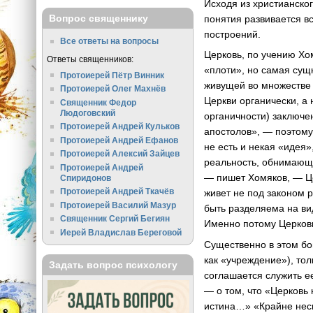
Исходя из христианског
Вопрос священнику
понятия развивается в
построений.
Все ответы на вопросы
Церковь, по учению Хо
Ответы священников:
«плоти», но самая сущ
Протоиерей Пётр Винник
живущей во множестве 
Протоиерей Олег Махнёв
Церкви органически, а 
Священник Федор
Людоговский
органичности) заключе
Протоиерей Андрей Кульков
апостолов», — поэтому
Протоиерей Андрей Ефанов
не есть и некая «идея
Протоиерей Алексий Зайцев
реальность, обнимающа
Протоиерей Андрей
— пишет Хомяков, — Це
Спиридонов
Протоиерей Андрей Ткачёв
живет не под законом 
Протоиерей Василий Мазур
быть разделяема на ви
Священник Сергий Бегиян
Именно потому Церковь
Иерей Владислав Береговой
Существенно в этом бо
как «учреждение»), тол
Задать вопрос психологу
соглашается служить е
— о том, что «Церковь 
истина…» «Крайне несп