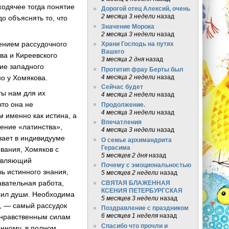
ходячее тогда понятие
Дорогой отец Алексий, очень
2 месяца 3 недели
назад
о объяснять то, что
Значение Морока
2 месяца 3 недели
назад
ением рассудочного
Храни Господь на путях
Вашего
ва и Киреевского
3 месяца 2 дня
назад
ие западного
Протитип фрау Берты был
4 месяца 2 недели
назад
о у Хомякова.
Сейчас будет
ты нам для их
4 месяца 2 недели
назад
что она не
Продолжение.
4 месяца 3 недели
назад
м именно как истина, а
Впечатления
ение «латинства»,
4 месяца 3 недели
назад
вает в индивидууме
О семье архимандрита
Герасима
ования, Хомяков с
5 месяцев 2 дня
назад
ъявляющий
Почему с эмоциональностью
ь истинного знания,
5 месяцев 2 недели
назад
вательная работа,
СВЯТАЯ БЛАЖЕННАЯ
КСЕНИЯ ПЕТЕРБУРГСКАЯ
сил души. Необходима
5 месяцев 3 недели
назад
, — самый рассудок
Поздравление с праздником
6 месяцев 1 неделя
назад
и нравственным силам
Спасибо что прочли и
енному, в полном