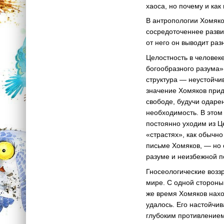
хаоса, но почему и как
В антропологии Хомяков
сосредоточеннее развит
от него он выводит раз
Целостность в человек
богообразного разума»
структура — неустойчи
значение Хомяков прида
свободе, будучи одаре
необходимость. В этом
постоянно уходим из Ц
«страстях», как обычн
письме Хомяков, — но с
разуме и неизбежной п
Гносеологические возз
мире. С одной стороны,
же время Хомяков нахо
удалось. Его настойчив
глубоким противление