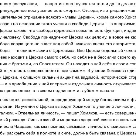
нного послушания, — напротив, она гнушается того и др.: в делах
 принужденное послушание есть смерть». Отсюда, из отрицания «ав
ешительное отрицание всякого «главы Церкви», кроме самого Хрис
дозрен на основании этого учения о свободе Церкви — в анархизм
Церкви таково, что свобода церковная вовсе не есть функция, инд
 человеку. Свобода принадлежит Церкви как целому, а вовсе не ка
обода верующего не знает над собой никакого внешнего авторитет
ободы — в единомыслии с Церковью». Вне Церкви отдельный человек
век находит в Церкви самого себя, но себя не в бессилии своего д
ения с братьями, со Спасителем. Он находит в ней себя в своем со
й то, что есть совершенного в нем самом». В учении Хомякова оди
и Церкви, и слишком сильный акцент на видимой, исторической сто
 — и в приобщении к ней впервые и отдельная личность открываетс
х проявлениях, а в своем подлинном и глубоком начале.
а является дисциплиной, посредствующей между богословием и ф
ологии. Из учения о Церкви выводит Хомяков то учение о личности
идуализм. «Отдельная личность, — пишет Хомяков, — есть совершен
ый разлад». Лишь в живой и морально здоровой связи с социаль
 и если Чаадаев, как мы помним, связывает личность с «мировым с
обы раскрыть себя в полноте и силе, должна быть связана с Церков