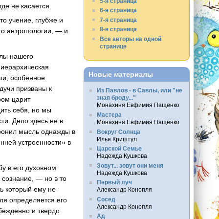
5-я страница
где не касается.
6-я страница
то учение, глубже и
7-я страница
8-я страница
го антропологии, — и
Все авторы на одной
странице
илы нашего
а иерархическая
Новые материалы
ши; особенное
удучи призваны к
Из Павлов - в Савлы, или "не
зная броду..."
ром царит
Монахиня Евфимия Пащенко
ить себя, но мы
Мастера
и. Дело здесь не в
Монахиня Евфимия Пащенко
бронил мысль однажды в
Вокруг Солнца
Илья Криштул
енней устроенности» в
Царской Семье
Надежда Кушкова
Зовут... зовут они меня
у в его духовном
Надежда Кушкова
 сознание, — но в то
Первый луч
ь который ему не
Александр Конопля
Сосед
еля определяется его
Александр Конопля
бежденно и твердо
Ад