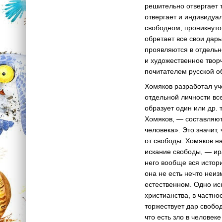
решительно отвергает 
отвергает и индивидуа
свободном, проникнуто
обретает все свои дары
проявляются в отдельно
и художественное твор
почитателем русской об
Хомяков разработал уч
отдельной личности вс
образует один или др.
Хомяков, — составляют
человека». Это значит,
от свободы. Хомяков на
искание свободы, — ир
него вообще вся истори
она не есть нечто неи
естественном. Одно ис
христианства, в частно
торжествует дар свобод
что есть зло в человек