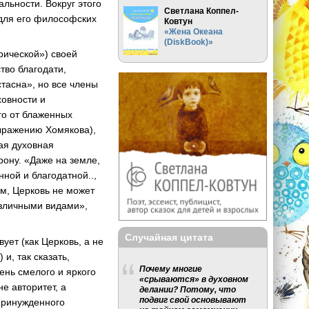
альности. Вокруг этого
Светлана Коппел-
 для его философских
Ковтун
«Жена Океана
(DiskBook)»
рической») своей
тво благодати,
тасна», но все члены
ховности и
го от блаженных
выражению Хомякова),
ная духовная
ону. «Даже на земле,
ной и благодатной..,
зм, Церковь не может
азличными видами»,
Случайная цитата
ует (как Церковь, а не
и, так сказать,
Почему многие
ень смелого и яркого
«срываются» в духовном
не авторитет, а
делании? Потому, что
подвиг свой основывают
принужденного