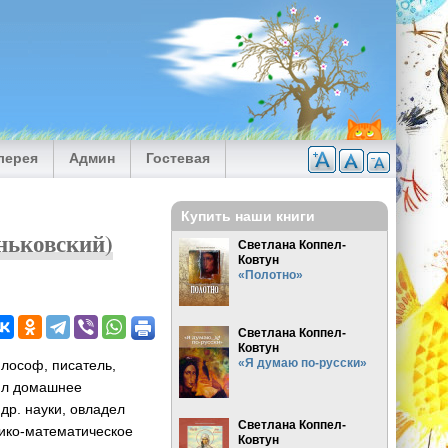
лерея
Админ
Гостевая
Купить наши книги
ньковский)
Светлана Коппел-
Ковтун
«Полотно»
Светлана Коппел-
Ковтун
«Я думаю по-русски»
лософ, писатель,
чил домашнее
др. науки, овладел
Светлана Коппел-
ико-математическое
Ковтун