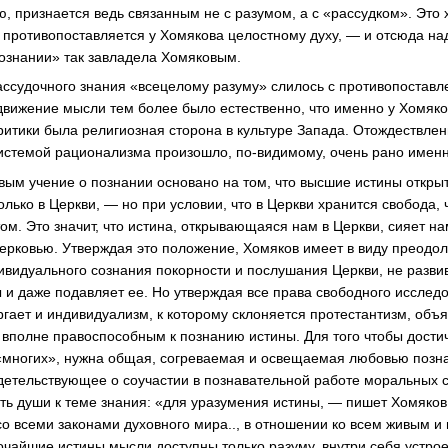
, признается ведь связанным не с разумом, а с «рассудком». Это 
 противопоставляется у Хомякова целостному духу, — и отсюда над
ознании» так завладела Хомяковым.
ссудочного знания «всецелому разуму» слилось с противопоставл
движение мысли тем более было естественно, что именно у Хомяко
ритики была религиозная сторона в культуре Запада. Отождествлен
системой рационализма произошло, по-видимому, очень рано именн
ым учение о познании основано на том, что высшие истины откры
лько в Церкви, — но при условии, что в Церкви хранится свобода, 
м. Это значит, что истина, открывающаяся нам в Церкви, сияет на
ерковью. Утверждая это положение, Хомяков имеет в виду преодол
дивидуального сознания покорности и послушания Церкви, не разви
 и даже подавляет ее. Но утверждая все права свободного исслед
гает и индивидуализм, к которому склоняется протестантизм, об
вполне правоспособным к познанию истины. Для того чтобы достич
«многих», нужна общая, согреваемая и освещаемая любовью позна
детельствующее о соучастии в познавательной работе моральных 
ь души к теме знания: «для уразумения истины, — пишет Хомяков
со всеми законами духовного мира.., в отношении ко всем живым 
бочайшие истины мысли доступны только разуму, внутри себя устро