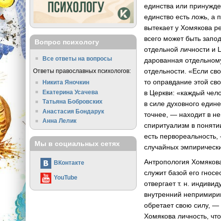
единства или принужде
единство есть ложь, а
вытекает у Хомякова р
всего может быть запо
Вопрос психологу
отдельной личности и 
Все ответы на вопросы
дарованная отдельному
отдельности. «Если св
Ответы православных психологов:
то оправдание этой св
Никита Яночкин
Екатерина Усачева
в Церкви: «каждый чело
Татьяна Бобровских
в силе духовного един
Анастасия Бондарук
точнее, — находит в не
Анна Лелик
спиритуализм в поняти
есть первореальность,
Мы в социальных сетях
случайных эмпирически
Антропология Хомяков
ВКонтакте
служит базой его гносе
YouTube
отвергает т. н. индив
внутренний непримирим
обретает свою силу, —
Хомякова личность, чт