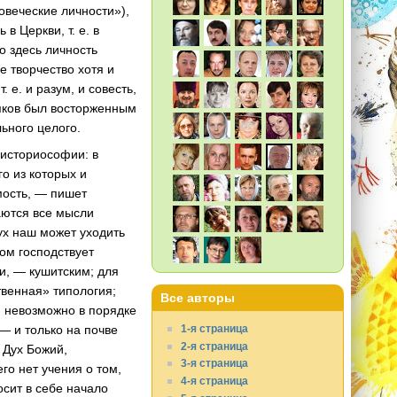
овеческие личности»),
 Церкви, т. е. в
о здесь личность
е творчество хотя и
е. и разум, и совесть,
мяков был восторженным
ьного целого.
 историософии: в
о из которых и
мость, — пишет
аются все мысли
дух наш может уходить
ром господствует
и, — кушитским; для
ственная» типология;
Все авторы
и невозможно в порядке
— и только на почве
1-я страница
2-я страница
 Дух Божий,
3-я страница
го нет учения о том,
4-я страница
осит в себе начало