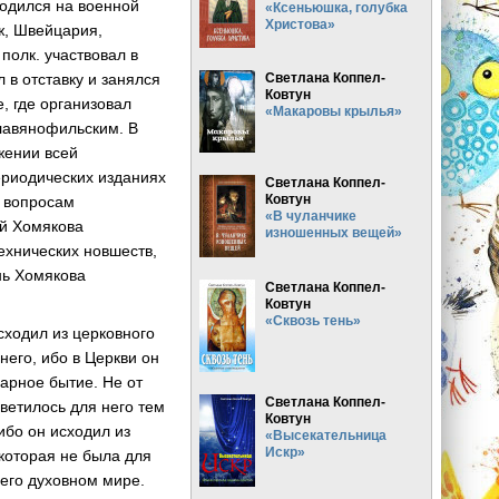
ходился на военной
«Ксеньюшка, голубка
Христова»
иж, Швейцария,
 полк. участвовал в
 в отставку и занялся
Светлана Коппел-
Ковтун
, где организовал
«Макаровы крылья»
лавянофильским. В
жении всей
ериодических изданиях
Светлана Коппел-
Ковтун
о вопросам
«В чуланчике
ий Хомякова
изношенных вещей»
технических новшеств,
знь Хомякова
Светлана Коппел-
Ковтун
«Сквозь тень»
сходил из церковного
его, ибо в Церкви он
варное бытие. Не от
Светлана Коппел-
ветилось для него тем
Ковтун
ибо он исходил из
«Высекательница
Искр»
которая не была для
его духовном мире.