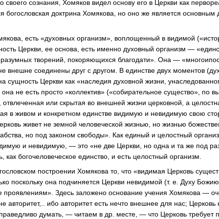
о своего сознания, Хомяков видел основу его в Церкви как перворе
ся богословская доктрина Хомякова, но оно же является основным
мякова, есть «духовных организм», воплощенный в видимой («исто
ность Церкви, ее основа, есть именно духовный организм — «единс
разумных творений, покоряющихся благодати». Она — «многоипос
не внешне соединены друг с другом. В единстве двух моментов (ду
на сущность Церкви как «наследия духовной жизни, унаследованно
 она не есть просто «коллектив» («собирательное существо», по 
», отвлеченная или скрытая во внешней жизни церковной, а целост
я в живом и конкретном единстве видимую и невидимую свою стор
рковь живет не земной человеческой жизнью, но жизнью божествен
рабства, но под законом свободы». Как единый и целостный органи
димую и невидимую, — это «не две Церкви, но одна и та же под р
, как богочеловеческое единство, и есть целостный организм.
гословском построении Хомякова то, что «видимая Церковь существ
ько поскольку она подчиняется Церкви невидимой (т. е. Духу Божию) 
е проявлениям». Здесь заложено основание учения Хомякова — оч
не авторитет,.. ибо авторитет есть нечто внешнее для нас; Церковь 
раведливо думать, — читаем в др. месте, — что Церковь требует 