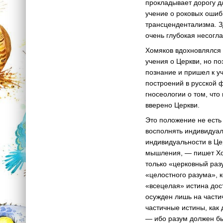
прокладывает дорогу дл
учение о роковых ошибк
трансцендентализма. Зд
очень глубокая несогл
Хомяков вдохновлялся 
учения о Церкви, но по
познание и пришел к у
построений в русской 
гносеологии о том, чт
вверено Церкви.
Это положение не есть
восполнять индивидуал
индивидуальности в Це
мышления, — пишет Хом
только «церковный раз
«целостного разума», 
«всецелая» истина дос
осужден лишь на части
частичные истины, как
— ибо разум должен бы