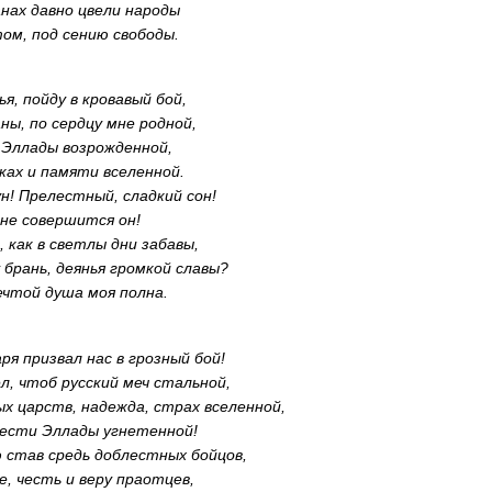
анах давно цвели народы
ом, под сению свободы.
зья, пойду в кровавый бой,
ны, по сердцу мне родной,
 Эллады возрожденной,
еках и памяти вселенной.
ун! Прелестный, сладкий сон!
 не совершится он!
, как в светлы дни забавы,
 брань, деянья громкой славы?
чтой душа моя полна.
аря призвал нас в грозный бой!
ел, чтоб русский меч стальной,
х царств, надежда, страх вселенной,
ести Эллады угнетенной!
ю став средь доблестных бойцов,
е, честь и веру праотцев,