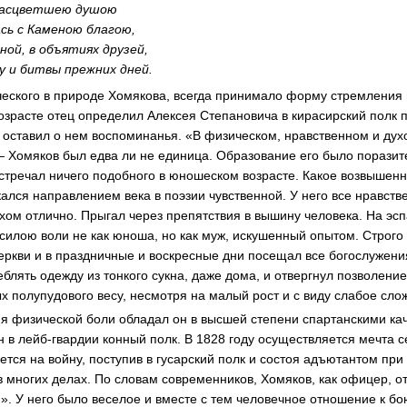
расцветшею душою
ась с Каменою благою,
ной, в объятиях друзей,
у и битвы прежних дней.
ческого в природе Хомякова, всегда принимало форму стремления 
зрасте отец определил Алексея Степановича в кирасирский полк 
 оставил о нем воспоминанья. «В физическом, нравственном и ду
— Хомяков был едва ли не единица. Образование его было поразит
встречал ничего подобного в юношеском возрасте. Какое возвыше
кался направлением века в поэзии чувственной. У него все нравств
хом отлично. Прыгал через препятствия в вышину человека. На эс
силою воли не как юноша, но как муж, искушенный опытом. Строго
еркви и в праздничные и воскресные дни посещал все богослужения
блять одежду из тонкого сукна, даже дома, и отвергнул позволени
х полупудового весу, несмотря на малый рост и с виду слабое сло
я физической боли обладал он в высшей степени спартанскими ка
 в лейб-гвардии конный полк. В 1828 году осуществляется мечта 
тся на войну, поступив в гусарский полк и состоя адъютантом при
в многих делах. По словам современников, Хомяков, как офицер, 
. У него было веселое и вместе с тем человечное отношение к бо