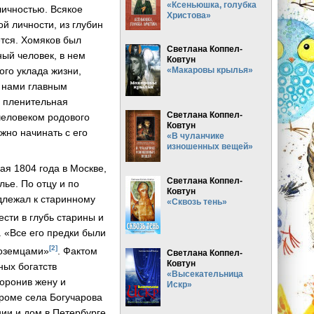
«Ксеньюшка, голубка
 личностью. Всякое
Христова»
й личности, из глубин
ется. Хомяков был
Светлана Коппел-
ный человек, в нем
Ковтун
ого уклада жизни,
«Макаровы крылья»
 нами главным
ь пленительная
Светлана Коппел-
человеком родового
Ковтун
жно начинать с его
«В чуланчике
изношенных вещей»
ая 1804 года в Москве,
Светлана Коппел-
лье. По отцу и по
Ковтун
длежал к старинному
«Сквозь тень»
ести в глубь старины и
. «Все его предки были
[2]
ноземцами»
. Фактом
Светлана Коппел-
Ковтун
ных богатств
«Высекательница
оронив жену и
Искр»
кроме села Богучарова
ии и дом в Петербурге.