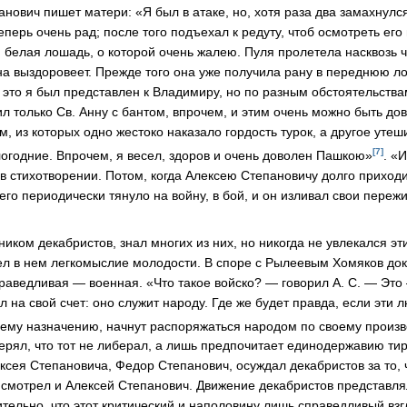
нович пишет матери: «Я был в атаке, но, хотя раза два замахнулс
еперь очень рад; после того подъехал к редуту, чтоб осмотреть его
белая лошадь, о которой очень жалею. Пуля пролетела насквозь ч
на выздоровеет. Прежде того она уже получила рану в переднюю ло
а это я был представлен к Владимиру, но по разным обстоятельства
ил только Св. Анну с бантом, впрочем, и этим очень можно быть до
ам, из которых одно жестоко наказало гордость турок, а другое уте
[7]
логодние. Впрочем, я весел, здоров и очень доволен Пашкою»
. «
в стихотворении. Потом, когда Алексею Степановичу долго приходи
его периодически тянуло на войну, в бой, и он изливал свои переж
иком декабристов, знал многих из них, но никогда не увлекался э
ел в нем легкомыслие молодости. В споре с Рылеевым Хомяков дока
аведливая — военная. «Что такое войско? — говорил А. С. — Это
 на свой счет: оно служит народу. Где же будет правда, если эти л
ему назначению, начнут распоряжаться народом по своему произ
ерял, что тот не либерал, а лишь предпочитает единодержавию т
ксея Степановича, Федор Степанович, осуждал декабристов за то, 
 смотрел и Алексей Степанович. Движение декабристов представля
тельно, что этот критический и наполовину лишь справедливый взг