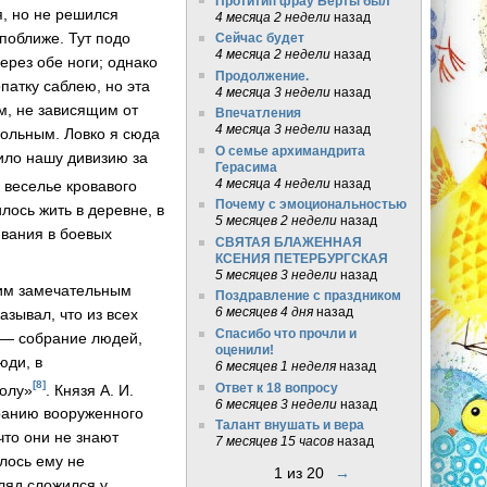
Протитип фрау Берты был
я, но не решился
4 месяца 2 недели
назад
 поближе. Тут подо
Сейчас будет
4 месяца 2 недели
назад
ерез обе ноги; однако
Продолжение.
патку саблею, но эта
4 месяца 3 недели
назад
м, не зависящим от
Впечатления
4 месяца 3 недели
назад
вольным. Ловко я сюда
О семье архимандрита
шило нашу дивизию за
Герасима
4 месяца 4 недели
назад
И веселье кровавого
Почему с эмоциональностью
лось жить в деревне, в
5 месяцев 2 недели
назад
ивания в боевых
СВЯТАЯ БЛАЖЕННАЯ
КСЕНИЯ ПЕТЕРБУРГСКАЯ
5 месяцев 3 недели
назад
тим замечательным
Поздравление с праздником
6 месяцев 4 дня
назад
зывал, что из всех
Спасибо что прочли и
 — собрание людей,
оценили!
юди, в
6 месяцев 1 неделя
назад
[8]
Ответ к 18 вопросу
волу»
. Князя А. И.
6 месяцев 3 недели
назад
иранию вооруженного
Талант внушать и вера
что они не знают
7 месяцев 15 часов
назад
лось ему не
1 из 20
→
ляд сложился у