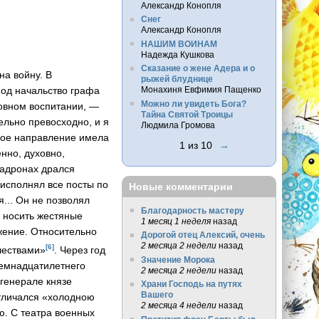
Александр Конопля
Снег
Александр Конопля
НАШИМ ВОИНАМ
Надежда Кушкова
Сказание о жене Адера и о
на войну. В
рыжей блуднице
Монахиня Евфимия Пащенко
под начальство графа
Можно ли увидеть Бога?
ховном воспитании, —
Тайна Святой Троицы
ельно превосходно, и я
Людмила Громова
нное направление имела
1 из 10
→
енно, духовно,
падронах дрался
 исполнял все посты по
Новые комментарии
... Он не позволял
Благодарность мастеру
е носить жестяные
1 месяц 1 неделя
назад
жение. Относительно
Дорогой отец Алексий, очень
2 месяца 2 недели
назад
[6]
чествами»
. Через год
Значение Морока
семнадцатилетнего
2 месяца 2 недели
назад
 генерале князе
Храни Господь на путях
Вашего
отличался «холодною
2 месяца 4 недели
назад
ю. С театра военных