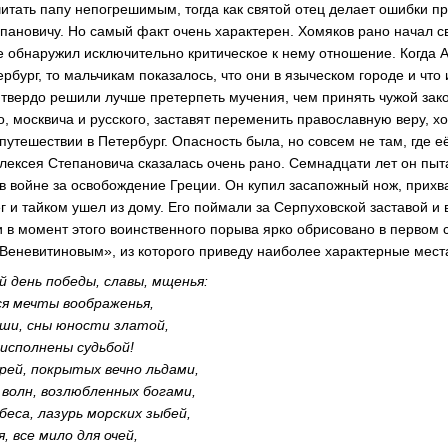
читать папу непогрешимым, тогда как святой отец делает ошибки п
пановичу. Но самый факт очень характерен. Хомяков рано начал 
же обнаружил исключительно критическое к нему отношение. Когда 
рбург, то мальчикам показалось, что они в языческом городе и что
 твердо решили лучше претерпеть мучения, чем принять чужой зако
о, москвича и русского, заставят переменить православную веру, х
путешествии в Петербург. Опасность была, но совсем не там, где е
лексея Степановича сказалась очень рано. Семнадцати лет он пыта
 в войне за освобождение Греции. Он купил засапожный нож, прихв
 и тайком ушел из дому. Его поймали за Серпуховской заставой и 
в момент этого воинственного порыва ярко обрисовано в первом 
Веневитиновым», из которого приведу наиболее характерные мест
й день победы, славы, мщенья:
я мечты воображенья,
ши, сны юности златой,
исполнены судьбой!
ей, покрытых вечно льдами,
волн, возлюбленных богами,
беса, лазурь морских зыбей,
я, все мило для очей,