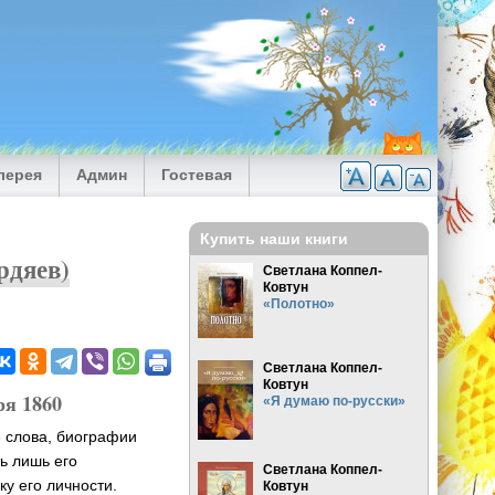
лерея
Админ
Гостевая
Купить наши книги
рдяев)
Светлана Коппел-
Ковтун
«Полотно»
Светлана Коппел-
Ковтун
ря 1860
«Я думаю по-русски»
е слова, биографии
ь лишь его
Светлана Коппел-
у его личности.
Ковтун