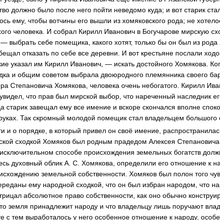
тво должно было после него пойти неведомо куда; и вот старик стал
ось ему, чтобы вотчины его вышли из хомяковского рода; не хотело
хого человека. И собрал Кирилл Иванович в Богучарове мирскую схо
— выбрать себе помещика, какого хотят, только бы он был из рода 
бещал отказать по себе все деревни. И вот крестьяне послали ход
кие указал им Кирилл Иванович, — искать достойного Хомякова. Ког
одка и общим советом выбрала двоюродного племянника своего ба
ра Степановича Хомякова, человека очень небогатого. Кирилл Иван
, увидел, что прав был мирской выбор, что нареченный наследник е
да старик завещал ему все имение и вскоре скончался вполне спок
 руках. Так скромный молодой помещик стал владельцем большого 
и и о порядке, в который привел он своё имение, распространилас
ской сходкой Хомяков был родным прадедом Алексея Степанович
исключительном способе происхождения земельных богатств долж
есь духовный облик А. С. Хомякова, определили его отношение к н
оисхождению земельной собственности. Хомяков был полон того чувс
ереданы ему народной сходкой, что он был избран народом, что н
отрицал абсолютное право собственности, как оно обычно конструи
что земля принадлежит народу и что владельцу лишь поручают вла
те с тем выработалось у него особенное отношение к народу, особ