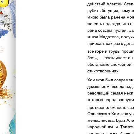
действий Алексей Степа
рубить бегущих, чему т
мною была ранена моя 
же есть надежда, что о
рана совсем пустая. З
князя Мадатова, получ
приехал: как раз к дел
все горе и труды прош
боя», — восклицает он 
обстановке спокойной, 
стихотворениях.
Хомяков был современн
движением, всегда вид
революций самая неспр
которых народ вооружил
противоположность сво
Одоевского Хомяков ув
меньшинства. Брат Але
народной души. Так же
национальным. И удиви