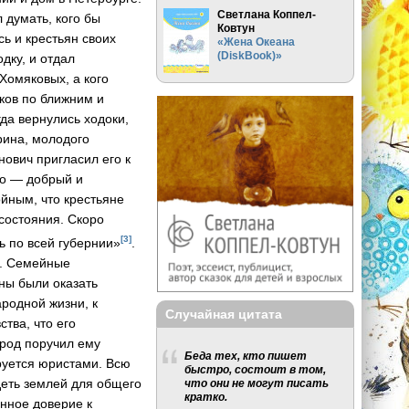
Светлана Коппел-
 думать, кого бы
Ковтун
сь и крестьян своих
«Жена Океана
(DiskBook)»
дку, и отдал
Хомяковых, а кого
оков по ближним и
да вернулись ходоки,
рина, молодого
ович пригласил его к
го — добрый и
ойным, что крестьяне
состояния. Скоро
[3]
ь по всей губернии»
.
а. Семейные
ны были оказать
ародной жизни, к
Случайная цитата
тва, что его
арод поручил ему
Беда тех, кто пишет
руется юристами. Всю
быстро, состоит в том,
деть землей для общего
что они не могут писать
кратко.
енное доверие к