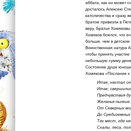
аббата, как он может с
досталось Алексею Сте
католичества и сразу 
братом привезли в Пете
веру. Братья Хомяковы
Хомяков боялся, что ег
больше, чем в детском 
Воинственная натура А
чтобы принять участие
небольшую сумму денег
Состояние души юноши 
Хомякова «Послание к 
Итак, настал се
Итак, свершилис
Предчувствия ду
Желанья пылкие 
От Северных мор
До Средиземных 
Тех мест, где не
Скалы, леса, пол