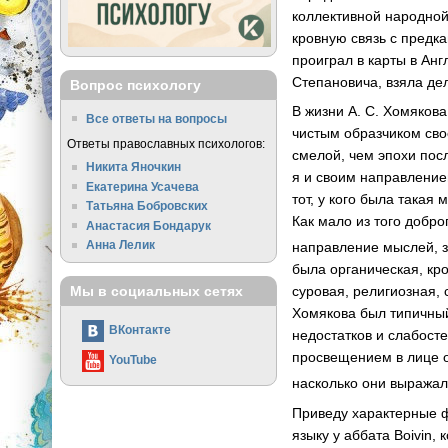
коллективной народной
кровную связь с предка
проиграл в карты в Ан
Степановича, взяла дел
Вопрос психологу
В жизни А. С. Хомяков
Все ответы на вопросы
чистым образчиком сво
Ответы православных психологов:
смелой, чем эпохи посл
Никита Яночкин
я и своим направлением
Екатерина Усачева
тот, у кого была такая
Татьяна Бобровских
Как мало из того добро
Анастасия Бондарук
Анна Лелик
направление мыслей, з
была органическая, кр
суровая, религиозная,
Мы в социальных сетях
Хомякова был типичный
ВКонтакте
недостатков и слабост
просвещением в лице о
YouTube
насколько они выражал
Приведу характерные ф
языку у аббата Boivin,