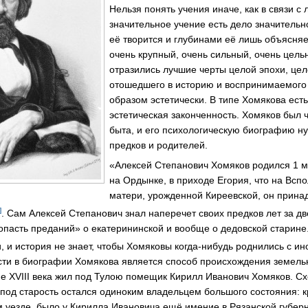
Нельзя понять учения иначе, как в связи с
значительное учение есть дело значительно
её творится и глубинами её лишь объясня
очень крупный, очень сильный, очень цель
отразились лучшие черты целой эпохи, цел
отошедшего в историю и воспринимаемого
образом эстетически. В типе Хомякова ест
эстетическая законченность. Хомяков был 
быта, и его психологическую биографию ну
предков и родителей.
«Алексей Степанович Хомяков родился 1 м
на Ордынке, в приходе Егория, что на Вспо
матери, урожденной Киреевской, он прина
]
. Сам Алексей Степанович знал наперечет своих предков лет за дв
опасть преданий» о екатерининской и вообще о дедовской старине
, и история не знает, чтобы Хомяковы когда-нибудь роднились с и
ти в биографии Хомякова является способ происхождения земель
е XVIII века жил под Тулою помещик Кирилл Иванович Хомяков. Сх
 под старость остался одиноким владельцем большого состояния: 
м уезде, было у Кирилла Ивановича ещё имение в Рязанской губерн