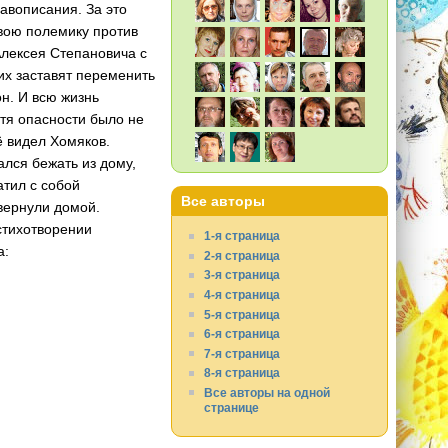
равописания. За это
свою полемику против
Алексея Степановича с
 их заставят переменить
н. И всю жизнь
отя опасности было не
ё видел Хомяков.
лся бежать из дому,
атил с собой
Все авторы
вернули домой.
стихотворении
1-я страница
а:
2-я страница
3-я страница
4-я страница
5-я страница
6-я страница
7-я страница
8-я страница
Все авторы на одной
странице