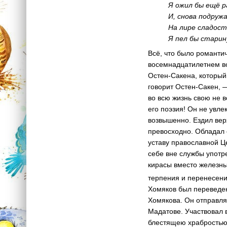
Я ожил бы ещё 
И, снова подруж
На лире сладост
Я пел бы старин
Всё, что было романти
восемнадцатилетнем во
Остен-Сакена, который
говорит Остен-Сакен, 
во всю жизнь свою не 
его поэзия! Он не увле
возвышенно. Ездил вер
превосходно. Обладал 
уставу православной Ц
себе вне службы употре
кирасы вместо железны
терпения и перенесени
Хомяков был переведен
Хомякова. Он отправляе
Мадатове. Участвовал 
блестящею храбростью»