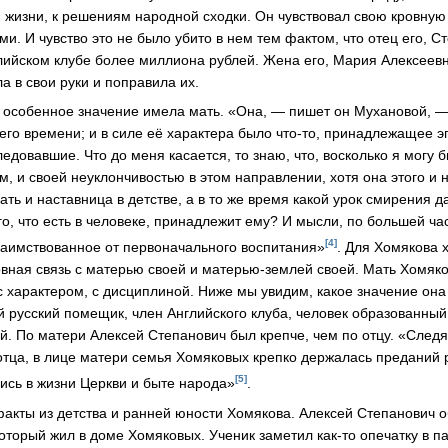
 жизни, к решениям народной сходки. Он чувствовал свою кровную
ми. И чувство это не было убито в нем тем фактом, что отец его, 
глийском клубе более миллиона рублей. Жена его, Мария Алексеевн
а в свои руки и поправила их.
а особенное значение имела мать. «Она, — пишет он Мухановой, 
его времени; и в силе её характера было что-то, принадлежащее э
едовавшие. Что до меня касается, то знаю, что, восколько я могу 
, и своей неуклончивостью в этом направлении, хотя она этого и 
 мать и наставница в детстве, а в то же время какой урок смирения 
го, что есть в человеке, принадлежит ему? И мысли, по большей ча
[4]
аимствованное от первоначального воспитания»
. Для Хомякова х
овная связь с матерью своей и матерью-землей своей. Мать Хомя
 с характером, с дисциплиной. Ниже мы увидим, какое значение он
 русский помещик, член Английского клуба, человек образованный
ей. По матери Алексей Степанович был крепче, чем по отцу. «След
тца, в лице матери семья Хомяковых крепко держалась преданий 
[5]
ись в жизни Церкви и быте народа»
.
акты из детства и ранней юности Хомякова. Алексей Степанович 
 который жил в доме Хомяковых. Ученик заметил как-то опечатку в п