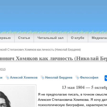
тервью
Статьи
Читальный зал
О клубе
Медиага
ксей Степанович Хомяков как личность (Николай Бердяев)
нович Хомяков как личность (Николай Бе
2010
ии
Алексей Хомяков
Николай Бердяев
Философия
13 мая 1804 — 5 октяб
Я не предполагаю писать, в точном смысл
Алексея Степановича Хомякова. Я хочу дат
психологическую биографию, характеристик