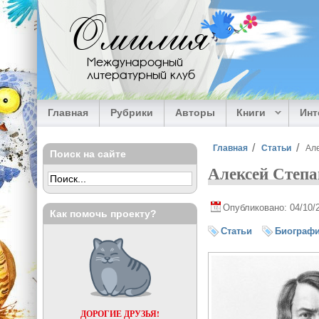
Перейти к основному содержанию
Омилия
Международный
литературный клуб
Главная
Рубрики
Авторы
Книги
Ин
Вы здесь
Главная
Статьи
Але
Поиск на сайте
Алексей Степа
Опубликовано: 04/10/
Как помочь проекту?
Статьи
Биограф
ДОРОГИЕ ДРУЗЬЯ!