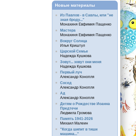
Новые материалы
Из Павлов - в Савлы, или "не
зная броду..."
Монахиня Евфимия Пащенко
Мастера
Монахиня Евфимия Пащенко
Вокруг Солнца
Илья Криштул
Царской Семье
Надежда Кушкова
Зовут... зовут они меня
Надежда Кушкова
Первый луч
Александр Конопля
Сосед
Александр Конопля
Ад
Александр Конопля
Детям о Рождестве Иоанна
Предтечи
Людмила Громова
Память 1941-2026
Михаил Малеин
"Когда шипит в тиши
машина..."