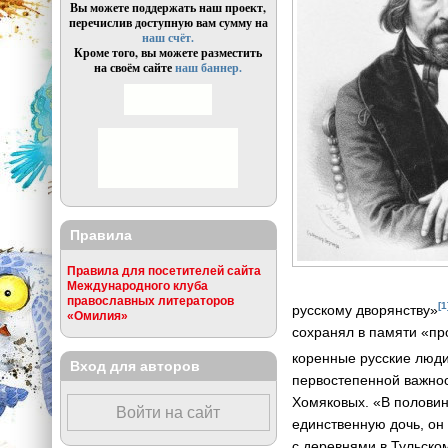
Вы можете поддержать наш проект,
перечислив доступную вам сумму на
наш счёт.
Кроме того, вы можете разместить
на своём сайте
наш баннер.
Правила
Правила для посетителей сайта
Международного клуба
православных литераторов
[1
русскому дворянству»
«Омилия»
сохранял в памяти «пр
коренные русские люди
Вход для авторов
первостепенной важнос
Хомяковых. «В половин
Войти на сайт
единственную дочь, он
с деревнями в Тульско