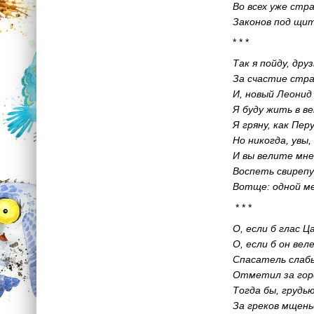
Во всех уже стр
Законов под щит
* * *
Так я пойду, дру
За счастие стра
И, новый Леонид
Я буду жить в в
Я гряну, как Пер
Но никогда, увы,
И вы велите мне
Воспеть свирепу
Вотще: одной ме
* * *
О, если б глас Ц
О, если б он вел
Спасатель слабы
Отметил за гор
Тогда бы, грудь
За греков мщень