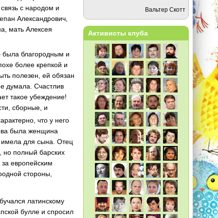
 связь с народом и
Вальтер Скотт
Степан Александрович,
а, мать Алексея
Активисты клуба
— была благородным и
похе более крепкой и
быть полезен, ей обязан
не думала. Счастлив
дает такое убеждение!
сти, сборные, и
арактерно, что у него
кова была женщина
а имела для сына. Отец
, но полный барских
я за европейским
родной стороны,
обучался латинскому
апской булле и спросил