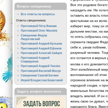
Все это родовое богатс
Вопрос священнику
наградить им. Не хотел
Все ответы на вопросы
оставить во власть пло
Ответы священников:
крестьянам на их волю 
изберет мир, тому он о
Протоиерей Пётр Винник
Протоиерей Олег Махнёв
дальним местам, на ка
Священник Федор
то опять собралась сх
Людоговский
сержанта гвардии Федо
Протоиерей Андрей Кульков
себе и, узнав поближе
Протоиерей Андрей Ефанов
разумный человек. Тог
Протоиерей Алексий Зайцев
его остаются в верных
Протоиерей Андрей
Спиридонов
молва о его домовитост
Протоиерей Андрей Ткачёв
Этот излюбленный мир
Протоиерей Василий Мазур
воспоминания об этом 
Священник Сергий Бегиян
огромное влияние на в
Иерей Владислав Береговой
народной сходке, к пр
земельные богатства п
Задать вопрос психологу
владеть землей. И он 
жизнь свою он думал, 
народного блага. Вмес