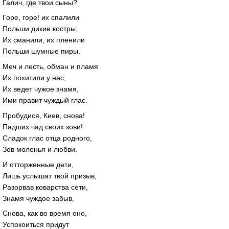
Галич, где твои сыны?
Горе, горе! их спалили
Польши дикие костры;
Их сманили, их пленили
Польши шумные пиры.
Меч и лесть, обман и пламя
Их похитили у нас;
Их ведет чужое знамя,
Ими правит чуждый глас.
Пробудися, Киев, снова!
Падших чад своих зови!
Сладок глас отца родного,
Зов моленья и любви.
И отторженные дети,
Лишь услышат твой призыв,
Разорвав коварства сети,
Знамя чуждое забыв,
Снова, как во время оно,
Успокоиться придут