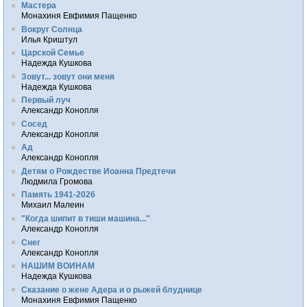
Мастера
Монахиня Евфимия Пащенко
Вокруг Солнца
Илья Криштул
Царской Семье
Надежда Кушкова
Зовут... зовут они меня
Надежда Кушкова
Первый луч
Александр Конопля
Сосед
Александр Конопля
Ад
Александр Конопля
Детям о Рождестве Иоанна Предтечи
Людмила Громова
Память 1941-2026
Михаил Малеин
"Когда шипит в тиши машина..."
Александр Конопля
Снег
Александр Конопля
НАШИМ ВОИНАМ
Надежда Кушкова
Сказание о жене Адера и о рыжей блуднице
Монахиня Евфимия Пащенко