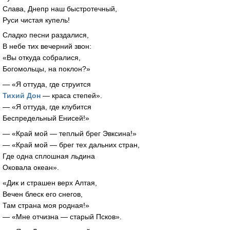
Слава, Днепр наш быстротечный,
Руси чистая купель!
Сладко песни раздалися,
В небе тих вечерний звон:
«Вы откуда собралися,
Богомольцы, на поклон?»
— «Я оттуда, где струится
Тихий Дон
— краса степей».
— «Я оттуда, где клубится
Беспредельный Енисей!»
— «Край мой — теплый брег Эвксина!»
— «Край мой — брег тех дальних стран,
Где одна сплошная льдина
Оковала океан».
«Дик и страшен верх Алтая,
Вечен блеск его снегов,
Там страна моя родная!»
— «Мне отчизна — старый Псков».