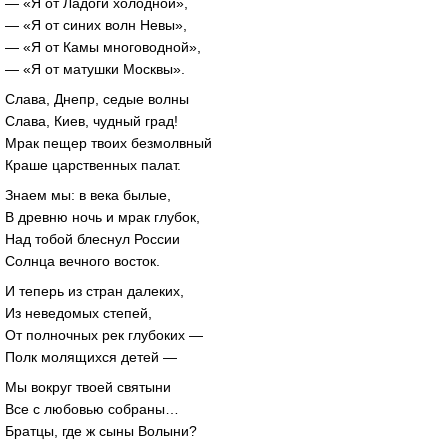
— «Я от Ладоги холодной»,
— «Я от синих волн Невы»,
— «Я от Камы многоводной»,
— «Я от матушки Москвы».
Слава, Днепр, седые волны
Слава, Киев, чудный град!
Мрак пещер твоих безмолвный
Краше царственных палат.
Знаем мы: в века былые,
В древню ночь и мрак глубок,
Над тобой блеснул России
Солнца вечного восток.
И теперь из стран далеких,
Из неведомых степей,
От полночных рек глубоких —
Полк молящихся детей —
Мы вокруг твоей святыни
Все с любовью собраны…
Братцы, где ж сыны Волыни?