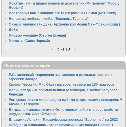
Понятие «ум» в православной психотерапии (Митрополит Морфу
Неофит)
Всё говорит нам о кончине света (Иеромонах Роман (Матюшин)
Нельзя за любовь - любое (Вероника Тушнова)
О семи горячностях духа (Архиепископ Иоанн Сан-Францисский )
Дебют
Письмо женщине (Сергей Есенин)
Молитва (Саша Черный)
←
3 из 10
→
Новое в медиагалерее
Е.Сатановский откровенно высказался о реальных причинах
агрессии Запада
Каринэ Геворгян: Мир будет разворачиваться на 180 градусов
Цель Запада - не промышленная революция, а захват ресурсов.
Лепехин
Рождение нового миропорядка идёт по радикальному сценарию. М.
Хазин, К. Геворгян
Витязь на имперском пути. От потешных войск к переустройству
государства. Сергей Марнов
Владимир Лепехин. Расшифровка прогноза "Economist" на 2023
Победа Си Цзиньпина - это геополитическая победа России. Н.