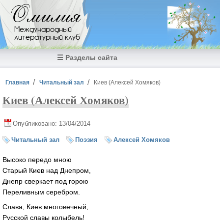
Перейти к основному содержанию
Омилия
Международный
литературный клуб
☰ Разделы сайта
Вы здесь
Главная
Читальный зал
Киев (Алексей Хомяков)
Киев (Алексей Хомяков)
Опубликовано: 13/04/2014
Читальный зал
Поэзия
Алексей Хомяков
Высоко передо мною
Старый Киев над Днепром,
Днепр сверкает под горою
Переливным серебром.
Слава, Киев многовечный,
Русской славы колыбель!