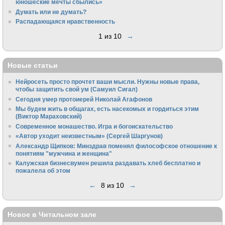
юношеские мечты сбылись»
Думать или не думать?
Распадающаяся нравственность
1 из 10
→
Новые статьи
Нейросеть просто прочтет ваши мысли. Нужны новые права,
чтобы защитить свой ум (Самуил Сигал)
Сегодня умер протоиерей Николай Агафонов
Мы будем жить в общагах, есть насекомых и гордиться этим
(Виктор Мараховский)
Cовременное монашество. Игра и богоискательство
«Автор уходит неизвестным» (Сергей Шаргунов)
Александр Щипков: Минздрав поменял философское отношение к
понятиям "мужчина и женщина"
Калужская бизнесвумен решила раздавать хлеб бесплатно и
пожалела об этом
←
8 из 10
→
Новое в Читальном зале