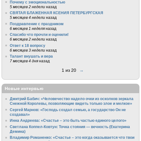
Почему с эмоциональностью
5 месяцев 2 недели
назад
СВЯТАЯ БЛАЖЕННАЯ КСЕНИЯ ПЕТЕРБУРГСКАЯ
5 месяцев 4 недели
назад
Поздравление с праздником
6 месяцев 1 неделя
назад
Спасибо что прочли и оценили!
6 месяцев 2 недели
назад
Ответ к 18 вопросу
6 месяцев 3 недели
назад
Талант внушать и вера
7 месяцев 4 дня
назад
1 из 20
→
Новые интервью
Дмитрий Бабич: «Человечество надело очки из осколков зеркала
Снежной Королевы, позволяющие видеть только злое и мелкое»
Сергей Марнов: «Господь создал семью, а государство Он не
создавал»
Инна Андреева: «Счастье – это быть частью единого целого»
Светлана Коппел-Ковтун: Точка стояния — вечность (Екатерина
Демина)
Владимир Романенко: «Счастье – это когда оказывается что твои