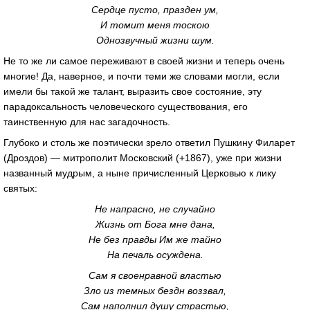
Сердце пусто, празден ум,
И томит меня тоскою
Однозвучный жизни шум.
Не то же ли самое переживают в своей жизни и теперь очень
многие! Да, наверное, и почти теми же словами могли, если
имели бы такой же талант, выразить свое состояние, эту
парадоксальность человеческого существования, его
таинственную для нас загадочность.
Глубоко и столь же поэтически зрело ответил Пушкину Филарет
(Дроздов) — митрополит Московский (+1867), уже при жизни
названный мудрым, а ныне причисленный Церковью к лику
святых:
Не напрасно, не случайно
Жизнь от Бога мне дана,
Не без правды Им же тайно
На печаль осуждена.
Сам я своенравной властью
Зло из темных бездн воззвал,
Сам наполнил душу страстью,