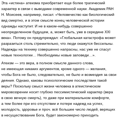
Эта «истина» атеизма приобретает еще более трагический
характер в связи с выводами современной науки. Академик РАН
Н. Моисеев, например, писал: «Человечество как биологический
вид смертно, и в этом смысле конец человеческой истории
однажды наступит. И не в
каком-нибудь
совершенно
неопределенном будущем, а, может быть, уже в середине ХХI
века». Потому он предупреждал: «Глобальная катастрофа может
разразиться столь стремительно, что люди окажутся бессильны.
Надежды на технику совершенно напрасны, нас уже не спасут
новые технологии… Необходимы новые заповеди…».
Атеизм — это вера, в полном смысле данного слова,
не имеющая никаких аргументов, кроме одного — желания,
чтобы Бога не было, следовательно, не было и возмездия за свои
деяния. Однако, каковы психологические последствия такой
веры? Поскольку смысл жизни человека в атеистическом
мировоззрении носит глубоко пессимистический характер (вера
в свою вечную смерть), то даже при материальном комфорте,
а тем более при его отсутствии и потере надежд на успех,
молодость, здоровье и проч. всё большее число людей, верящих
в несуществование Бога, будет закономерно приходить