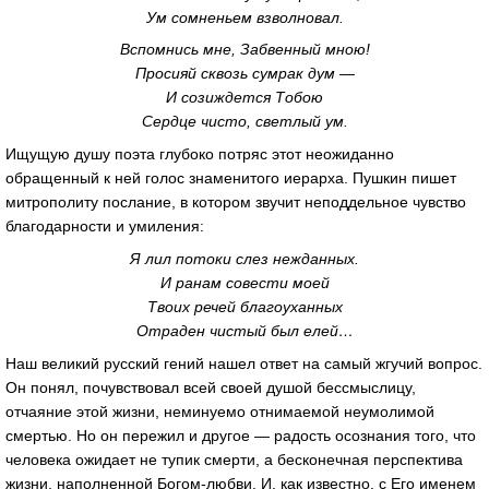
Ум сомненьем взволновал.
Вспомнись мне, Забвенный мною!
Просияй сквозь сумрак дум —
И созиждется Тобою
Сердце чисто, светлый ум.
Ищущую душу поэта глубоко потряс этот неожиданно
обращенный к ней голос знаменитого иерарха. Пушкин пишет
митрополиту послание, в котором звучит неподдельное чувство
благодарности и умиления:
Я лил потоки слез нежданных.
И ранам совести моей
Твоих речей благоуханных
Отраден чистый был елей…
Наш великий русский гений нашел ответ на самый жгучий вопрос.
Он понял, почувствовал всей своей душой бессмыслицу,
отчаяние этой жизни, неминуемо отнимаемой неумолимой
смертью. Но он пережил и другое — радость осознания того, что
человека ожидает не тупик смерти, а бесконечная перспектива
жизни, наполненной
Богом-любви
. И, как известно, с Его именем