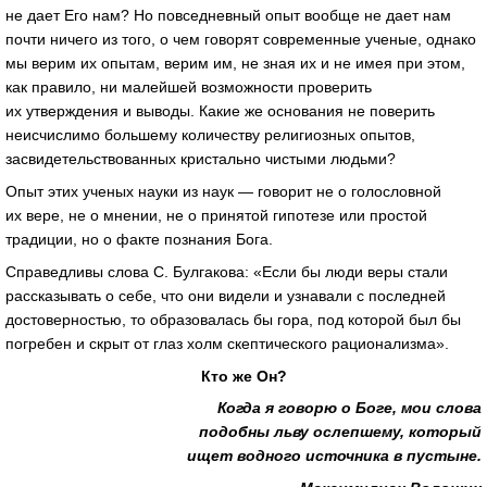
не дает Его нам? Но повседневный опыт вообще не дает нам
почти ничего из того, о чем говорят современные ученые, однако
мы верим их опытам, верим им, не зная их и не имея при этом,
как правило, ни малейшей возможности проверить
их утверждения и выводы. Какие же основания не поверить
неисчислимо большему количеству религиозных опытов,
засвидетельствованных кристально чистыми людьми?
Опыт этих ученых науки из наук — говорит не о голословной
их вере, не о мнении, не о принятой гипотезе или простой
традиции, но о факте познания Бога.
Справедливы слова С. Булгакова: «Если бы люди веры стали
рассказывать о себе, что они видели и узнавали с последней
достоверностью, то образовалась бы гора, под которой был бы
погребен и скрыт от глаз холм скептического рационализма».
Кто же Он?
Когда я говорю о Боге, мои слова
подобны льву ослепшему, который
ищет водного источника в пустыне.