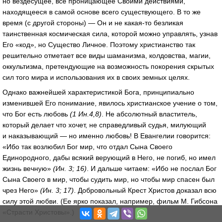
но вездесущее, всё проницающее Своими действиями,
находящееся в самой основе всего существующего. В то же
время (с другой стороны) — Он и не
какая-то
безликая
таинственная космическая сила, которой можно управлять, узнав
Его «код», но Существо Личное. Поэтому христианство так
решительно отметает все виды шаманизма, колдовства, магии,
оккультизма, претендующие на возможность покорения скрытых
сил того мира и использования их в своих земных целях.
Однако важнейшей характеристикой Бога, принципиально
изменившей Его понимание, явилось христианское учение о том,
что Бог есть любовь
(1 Ин.4,8)
. Не абсолютный властитель,
который делает что хочет, не справедливый судья, милующий
и наказывающий — но именно любовь! В Евангелии говорится:
«Ибо так возлюбил Бог мир, что отдал Сына Своего
Единородного, дабы всякий верующий в Него, не погиб, но имел
жизнь вечную»
(Ин. 3; 16)
. И дальше читаем: «Ибо не послал Бог
Сына Своего в мир, чтобы судить мир, но чтобы мир спасен был
чрез Него»
(Ин. 3; 17)
. Добровольный Крест Христов доказал всю
силу этой любви. (Ее ярко показал, например, фильм М. Гибсона
«Страсти Христовы».)