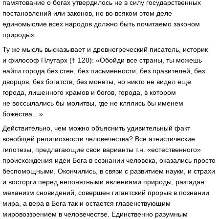
памятование о богах утвердилось не в силу государственных
постановлений или законов, но во всяком этом деле
единомыслие всех народов должно быть почитаемо законом
природы».
Ту же мысль высказывает и древнегреческий писатель, историк
и философ Плутарх († 120): «Обойди все страны, ты можешь
найти города без стен, без письменности, без правителей, без
дворцов, без богатств, без монеты, но никто не видел еще
города, лишенного храмов и богов, города, в котором
не воссылались бы молитвы, где не клялись бы именем
божества…».
Действительно, чем можно объяснить удивительный факт
всеобщей религиозности человечества? Все атеистические
гипотезы, предлагающие свои варианты т.н. «естественного»
происхождения идеи Бога в сознании человека, оказались просто
беспомощными. Окончились, в связи с развитием науки, и страхи
и восторги перед непонятными явлениями природы, разгадан
механизм сновидений, совершен гигантский прорыв в познании
мира, а вера в Бога так и остается главенствующим
мировоззрением в человечестве. Единственно разумным