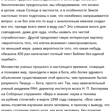
биологических предпосылок, мы обнаруживаем, что космос
в целом, наше Солнце в частности, и в особенности Земля
настолько точно подогнаны к нам, что неизбежно напрашивается
вопрос: а не Бог или
кто-то
еще с аналогичным именем создал
все это, прежде всего имея в виду нас? Это слишком много для
совпадения, даже для чуда, чтобы назвать это чистой
случайностью». Другой предложил такую интересную картину:
«вероятность того, что клетка возникнет самопроизвольно,
по меньшей мере, равна вероятности того, что
какая-нибудь
обезьяна 400 раз напечатает полный текст Библии без единой
ошибки!».
Множество ученых прошлого и настоящего времени, созерцая
и познавая мир, приходили к вере в Бога, ибо более здравого
объяснения существования этой красоты, чем признание бытия
разумного Творца — Бога, просто нет. Так, наш замечательный
ученый академик РАН, директор института мозга
Н. П. Бехтерева
на Соборных слушаниях «Вера и знание: наука и техника
на рубеже столетий» в марте 1998 года говорила: «Всю свою
жизнь посвятив изучению мозга человека, я прихожу к выводу, что
понять создание такого чуда, как мозг человека, без понятия