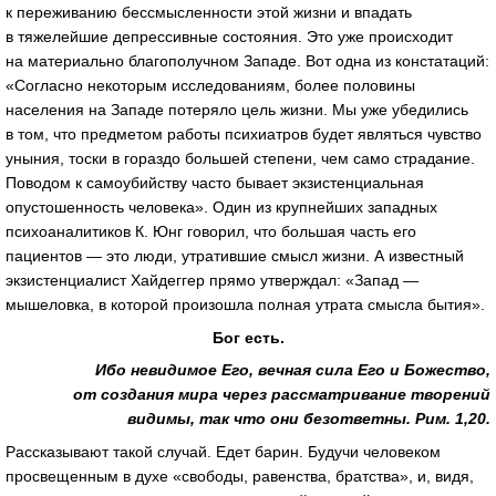
к переживанию бессмысленности этой жизни и впадать
в тяжелейшие депрессивные состояния. Это уже происходит
на материально благополучном Западе. Вот одна из констатаций:
«Согласно некоторым исследованиям, более половины
населения на Западе потеряло цель жизни. Мы уже убедились
в том, что предметом работы психиатров будет являться чувство
уныния, тоски в гораздо большей степени, чем само страдание.
Поводом к самоубийству часто бывает экзистенциальная
опустошенность человека». Один из крупнейших западных
психоаналитиков К. Юнг говорил, что большая часть его
пациентов — это люди, утратившие смысл жизни. А известный
экзистенциалист Хайдеггер прямо утверждал: «Запад —
мышеловка, в которой произошла полная утрата смысла бытия».
Бог есть.
Ибо невидимое Его, вечная сила Его и Божество,
от создания мира через рассматривание творений
видимы, так что они безответны. Рим. 1,20.
Рассказывают такой случай. Едет барин. Будучи человеком
просвещенным в духе «свободы, равенства, братства», и, видя,