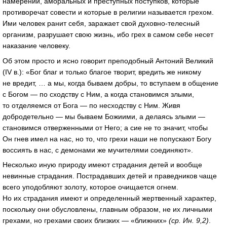
намерений, аморальных и преступных поступков, которые
противоречат совести и которые в религии называется грехом.
Ими человек ранит себя, заражает свой
духовно-телесный
организм, разрушает свою жизнь, ибо грех в самом себе несет
наказание человеку.
Об этом просто и ясно говорит преподобный Антоний Великий
(IV в.): «Бог благ и только благое творит, вредить же никому
не вредит, … а мы, когда бываем добры, то вступаем в общение
с Богом — по сходству с Ним, а когда становимся злыми,
то отделяемся от Бога — по несходству с Ним. Живя
добродетельно — мы бываем Божиими, а делаясь злыми —
становимся отверженными от Него; а сие не то значит, чтобы
Он гнев имел на нас, но то, что грехи наши не попускают Богу
воссиять в нас, с демонами же мучителями соединяют».
Несколько иную природу имеют страдания детей и вообще
невинные страдания. Пострадавших детей и праведников чаще
всего уподобляют золоту, которое очищается огнем.
Но их страдания имеют и определенный жертвенный характер,
поскольку они обусловлены, главным образом, не их личными
грехами, но грехами своих близких — «ближних»
(ср. Ин. 9,2)
.