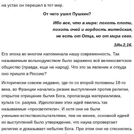
на устах он перешел в тот мир.
От чего ушел Пушкин?
Ибо все, что в мире: похоть плоти,
похоть очей и гордость житейская,
не есть от Отца, но от мира сего.
1Ин.2,16.
Его эпоха во многом напоминала нашу современность. Так
называемым вольнодумством было заражено всё великосветское
общество (правда, еще не народ). Что это за явление и откуда
оно пришло в Россию?
Исторически совсем недавно,
где-то
со второй половины
18-го
века, во Франции начались резкие выступления против религии,
открытое отрицание бытия Бога, пропаганда материализма,
культа т.н. разума. Идеологами этих идей явились так
называемые «просветители». И хотя они не были
учеными-естествоиспытателями
, тем не менее, основной идеей
их выступлений было утверждение, что наука опровергает
религию и доказывает небытие Бога. При этом они не стеснялись