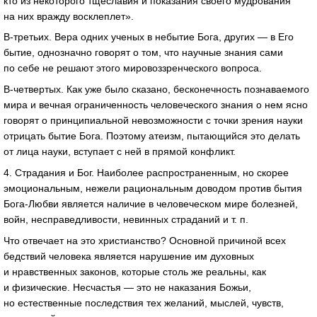
кто из некоторого тщеславия и показания своего мудрования
на них вражду восклеплет».
В-третьих
. Вера одних ученых в небытие Бога, других — в Его
бытие, однозначно говорят о том, что научные знания сами
по себе не решают этого мировоззренческого вопроса.
В-четвертых
. Как уже было сказано, бесконечность познаваемого
мира и вечная ограниченность человеческого знания о нем ясно
говорят о принципиальной невозможности с точки зрения науки
отрицать бытие Бога. Поэтому атеизм, пытающийся это делать
от лица науки, вступает с ней в прямой конфликт.
4. Страдания и Бог. Наиболее распространенным, но скорее
эмоциональным, нежели рациональным доводом против бытия
Бога-Любви
является наличие в человеческом мире болезней,
войн, несправедливости, невинных страданий
и т. п.
Что отвечает на это христианство? Основной причиной всех
бедствий человека является нарушение им духовных
и нравственных законов, которые столь же реальны, как
и физические. Несчастья — это не наказания Божьи,
но естественные последствия тех желаний, мыслей, чувств,