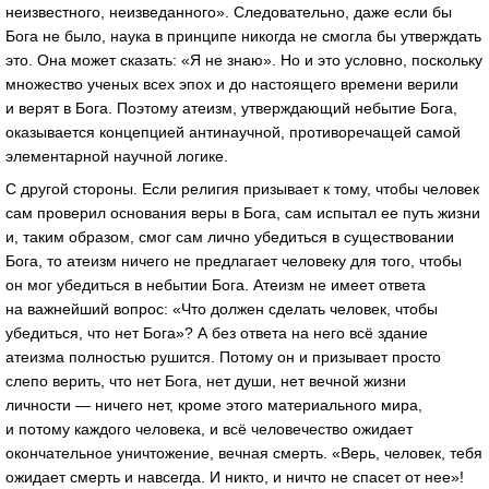
неизвестного, неизведанного». Следовательно, даже если бы
Бога не было, наука в принципе никогда не смогла бы утверждать
это. Она может сказать: «Я не знаю». Но и это условно, поскольку
множество ученых всех эпох и до настоящего времени верили
и верят в Бога. Поэтому атеизм, утверждающий небытие Бога,
оказывается концепцией антинаучной, противоречащей самой
элементарной научной логике.
С другой стороны. Если религия призывает к тому, чтобы человек
сам проверил основания веры в Бога, сам испытал ее путь жизни
и, таким образом, смог сам лично убедиться в существовании
Бога, то атеизм ничего не предлагает человеку для того, чтобы
он мог убедиться в небытии Бога. Атеизм не имеет ответа
на важнейший вопрос: «Что должен сделать человек, чтобы
убедиться, что нет Бога»? А без ответа на него всё здание
атеизма полностью рушится. Потому он и призывает просто
слепо верить, что нет Бога, нет души, нет вечной жизни
личности — ничего нет, кроме этого материального мира,
и потому каждого человека, и всё человечество ожидает
окончательное уничтожение, вечная смерть. «Верь, человек, тебя
ожидает смерть и навсегда. И никто, и ничто не спасет от нее»!