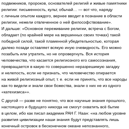
подвижников, пророков, основателей религий и живые памятники
религии: письменность, культ, обычай… — вот что, наряду
с личным опытом каждого, вернее вводит в познание в области
религии, нежели отвлеченное о ней философствование».
И дальше: «Основное переживание религии, встреча с Богом,
обладает (по крайней мере на вершинных своих точках) такой
победной силой, такой пламенной убедительностью, которая
далеко позади оставляет всякую иную очевидность. Его можно
позабыть или утратить, но не опровергнуть. Вся история
человечества, что касается религиозного его самосознания,
превращается в
какую-то
совершенно неразрешимую загадку
и нелепость, если не признать, что человечество опирается
на живой религиозный опыт,
т. е.
если не принять, что все народы
как-то
видели и знали свои божества, знали о них не из одного
«катехизиса»».
С другой — разве не понятно, что все научные знания прошлого,
настоящего и будущего никогда не смогут охватить всё бытие
в целом, ибо как писал академик РАН Г. Наан: «на любом уровне
развития цивилизации наши знания будут представлять лишь
конечный островок в бесконечном океане непознанного,