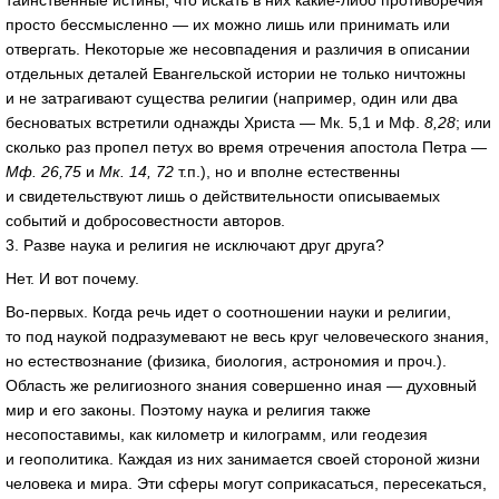
просто бессмысленно — их можно лишь или принимать или
отвергать. Некоторые же несовпадения и различия в описании
отдельных деталей Евангельской истории не только ничтожны
и не затрагивают существа религии (например, один или два
бесноватых встретили однажды Христа — Мк. 5,1 и Мф.
8,28
; или
сколько раз пропел петух во время отречения апостола Петра —
Мф. 26,75
и
Мк. 14, 72
т.п.), но и вполне естественны
и свидетельствуют лишь о действительности описываемых
событий и добросовестности авторов.
3. Разве наука и религия не исключают друг друга?
Нет. И вот почему.
Во-первых
. Когда речь идет о соотношении науки и религии,
то под наукой подразумевают не весь круг человеческого знания,
но естествознание (физика, биология, астрономия и проч.).
Область же религиозного знания совершенно иная — духовный
мир и его законы. Поэтому наука и религия также
несопоставимы, как километр и килограмм, или геодезия
и геополитика. Каждая из них занимается своей стороной жизни
человека и мира. Эти сферы могут соприкасаться, пересекаться,