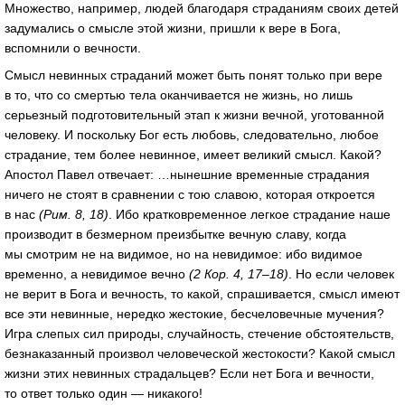
Множество, например, людей благодаря страданиям своих детей
задумались о смысле этой жизни, пришли к вере в Бога,
вспомнили о вечности.
Смысл невинных страданий может быть понят только при вере
в то, что со смертью тела оканчивается не жизнь, но лишь
серьезный подготовительный этап к жизни вечной, уготованной
человеку. И поскольку Бог есть любовь, следовательно, любое
страдание, тем более невинное, имеет великий смысл. Какой?
Апостол Павел отвечает: …нынешние временные страдания
ничего не стоят в сравнении с тою славою, которая откроется
в нас
(Рим. 8, 18)
. Ибо кратковременное легкое страдание наше
производит в безмерном преизбытке вечную славу, когда
мы смотрим не на видимое, но на невидимое: ибо видимое
временно, а невидимое вечно
(2 Кор. 4, 17–18)
. Но если человек
не верит в Бога и вечность, то какой, спрашивается, смысл имеют
все эти невинные, нередко жестокие, бесчеловечные мучения?
Игра слепых сил природы, случайность, стечение обстоятельств,
безнаказанный произвол человеческой жестокости? Какой смысл
жизни этих невинных страдальцев? Если нет Бога и вечности,
то ответ только один — никакого!