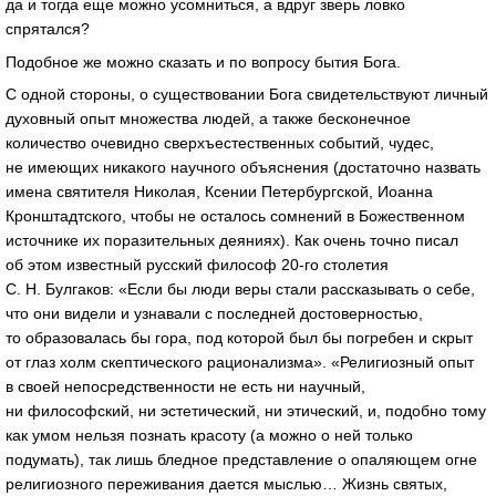
да и тогда еще можно усомниться, а вдруг зверь ловко
спрятался?
Подобное же можно сказать и по вопросу бытия Бога.
С одной стороны, о существовании Бога свидетельствуют личный
духовный опыт множества людей, а также бесконечное
количество очевидно сверхъестественных событий, чудес,
не имеющих никакого научного объяснения (достаточно назвать
имена святителя Николая, Ксении Петербургской, Иоанна
Кронштадтского, чтобы не осталось сомнений в Божественном
источнике их поразительных деяниях). Как очень точно писал
об этом известный русский философ
20-го
столетия
С. Н. Булгаков
: «Если бы люди веры стали рассказывать о себе,
что они видели и узнавали с последней достоверностью,
то образовалась бы гора, под которой был бы погребен и скрыт
от глаз холм скептического рационализма». «Религиозный опыт
в своей непосредственности не есть ни научный,
ни философский, ни эстетический, ни этический, и, подобно тому
как умом нельзя познать красоту (а можно о ней только
подумать), так лишь бледное представление о опаляющем огне
религиозного переживания дается мыслью… Жизнь святых,