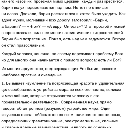
как его извозчик, проезжая мимо церквей, каждый раз крестится,
барин вслух подсмеивается над ним. Но тот не отвечает
ни слова. Доехали, барин расплатился и хотел было уходить. Как
вдруг мужик, молчавший всю дорогу, заговорил: «Барин,
а барин»? — «Что»? — «А вдруг Он есть»? Этот простой и ясный
вопрос оказался сильнее многих атеистических хитросплетений.
Барин был потрясен им. Понял, есть над чем задуматься. Вскоре
он стал православным.
Каждый человек, конечно, по своему переживает проблему Бога,
но для многих она начинается с прямого вопроса: есть ли Бог?
Из многих аргументов, подтверждающих Его бытие, назовем
наиболее простые и очевидные.
1. Вызывает изумление та потрясающая красота и удивительная
целесообразность устройства мира во всех его частях, великих
и мельчайших, которые открываются человеку в его
познавательной деятельности. Современная наука прямо
говорит об антропном (разумном) устройстве мира. Один
из ученых писал: «Абсолютно во всем, начиная от постоянных,
определяющих гравитационные, электромагнитные, сильные
и слабые ядерные взаимодействия, и вплоть до основных