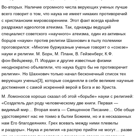
Во-вторых
. Наличие огромного числа верующих ученых лучше
всего говорит о том, что наука не имеет никаких противоречий
с христианским мировоззрением. Этот факт всегда крайне
раздражал идеологов атеизма. Так, однажды ведущий
специалист советского «научного» атеизма, один из активных
борцов «науки» против религии Шахнович в пылу полемики
проговорился: «Многие буржуазные ученые говорят о «союзе»
науки и религии. М. Борн, М. Планк, В. Гейзенберг, К.Ф.
фон-Вейцзекер
, П. Иордан и другие известные физики
неоднократно объявляли, что наука будто бы не противоречит
религии». Но Шахнович только начал бесконечный список тех
верующих ученых[3], которые соединяли в себе великие научные
достижения с самой искренней верой в Бога и во Христа.
М. Ломоносов хорошо сказал об этой «борьбе» науки с религией:
«Создатель дал роду человеческому две книги. Первая —
видимый мир… Вторая книга — Священное Писание… Обе обще
удостоверяют нас не токмо в бытии Божием, но и в несказанных
нам Его благодеяниях. Грех всевать между ними плевелы
и раздоры». Наука и религия «в распрю прийти не могут… разве