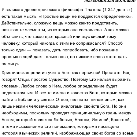
Максимилиан Волошин
У великого древнегреческого философа Платона († 347
до н. э.
)
есть такая мысль: «Простые вещи не поддаются определению».
Действительно, сложную вещь можно
как-то
представить,
называя те элементы, из которых она составлена. А как можно
объяснить, что такое цвет красный или вкус кислый тому
человеку, который никогда с этим не соприкасался? Способ
только один — показать, дать попробовать, ибо познание
простых вещей дает только опыт, но никакие слова этого дать
не могут.
Христианская религия учит о Боге как первичной Простоте. Бог,
говорят Отцы, прóстое Существо. Поэтому Его нельзя выразить
словами. Любое слово о Нем, любое определение будет
недостаточным. И все те имена и качества Бога, которые можно
найти в Библии и у святых Отцов, являются ничем иным, как
лишь некими человеческими аналогами свойств Бога. Но они
необходимы, поскольку проводят принципиальную грань между
Богом, который является Любовью, Благом, Истиной, Красотой,
и теми искажениями Его понимания, которыми насыщена
история языческих религий, изображающая своих богов со всеми