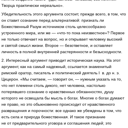
Творца практически нереально».
Убедительность этого аргумента состоит, прежде всего, в том, что
он ставит сознание перед альтернативой: признать ли
Божественный Разум источником столь целесообразно
устроенного мира, или же — «
что-то
пока неизвестное»? Первое
не только отвечает на вопрос, но и открывает человеку высокий
и святой смысл жизни. Второе — безответное, и оставляет
личность в полной внутренней растерянности и безысходности.
2. Интересный аргумент приводит историческая наука. На этот
аргумент, как на самый надежный, ссылается знаменитый
римский оратор, писатель и политический деятель I
в. до н. э.
Цицерон. «Мы считаем, — говорит он, — нужным указать на то,
что нет племени столь дикого, нет человека, настолько
потерявшего сознание о нравственных обязанностях, душу
которого не освещала бы мысль о богах. Многие о богах думают
не право, но это обыкновенно происходит от нравственного
развращения и порочности: все однако же убеждены в том, что
есть сила и природа божественная. И такое признание
не от предварительного уговора и соглашения людей; это