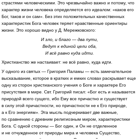
страстями человеческими. Это чрезвычайно важно и потому, что
характер жизни человека определяется его идеалом: «каков его
Бог, таков и он сам». Без этих положительных качественных
характеристик Бога человек теряет нравственные ориентиры
жизни. Это хорошо видно у Д. Мережковского:
И зло, и благо — два пути,
Ведут к единой цели оба,
И всё равно куда идти.
Христианство же настаивает: не всё равно, куда идти.
У одного из святых — Григория Паламы — есть замечательное
высказывание, которое в кратких и емких словах раскрывает еще
одну из сторон христианского учения о Боге и характере Его
присутствия в мире. Свт. Григорий писал: «Бог есть и называется
природой всего сущего, ибо Ему все причастно и существует
в силу этой причастности, но причастности не к Его природе,
а к Его энергиям». Эта мысль подчеркивает две важные,
по сравнению с древним религиозным миром, характеристики
Бога. С одной стороны — Бог один, и Он не отделенное
и не отчужденное от природы мира и человека Существо,