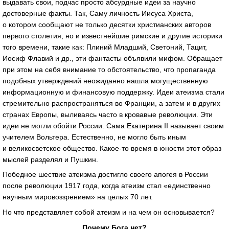
выдавать свои, подчас просто абсурдные идеи за научно
достоверные факты. Так, Саму личность Иисуса Христа,
о котором сообщают не только десятки христианских авторов
первого столетия, но и известнейшие римские и другие историки
того времени, такие как: Плиний Младший, Светоний, Тацит,
Иосиф Флавий и др., эти фантасты объявили мифом. Обращает
при этом на себя внимание то обстоятельство, что пропаганда
подобных утверждений неожиданно нашла могущественную
информационную и финансовую поддержку. Идеи атеизма стали
стремительно распространяться во Франции, а затем и в других
странах Европы, выливаясь часто в кровавые революции. Эти
идеи не могли обойти России. Сама Екатерина II называет своим
учителем Вольтера. Естественно, не могло быть иным
и великосветское общество.
Какое-то
время в юности этот образ
мыслей разделял и Пушкин.
Победное шествие атеизма достигло своего апогея в России
после революции 1917 года, когда атеизм стал «единственно
научным мировоззрением» на целых 70 лет.
Но что представляет собой атеизм и на чем он основывается?
Почему Бога нет?