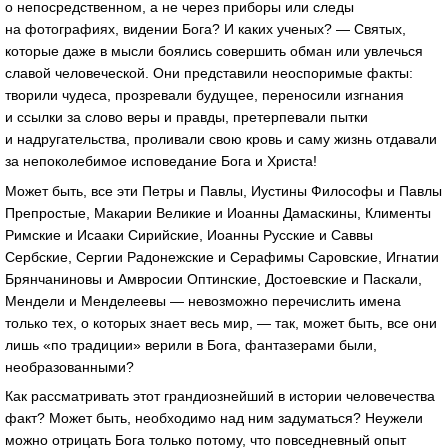
о непосредственном, а не через приборы или следы
на фотографиях, видении Бога? И каких ученых? — Святых,
которые даже в мысли боялись совершить обман или увлечься
славой человеческой. Они представили неоспоримые факты:
творили чудеса, прозревали будущее, переносили изгнания
и ссылки за слово веры и правды, претерпевали пытки
и надругательства, проливали свою кровь и саму жизнь отдавали
за непоколебимое исповедание Бога и Христа!
Может быть, все эти Петры и Павлы, Иустины Философы и Павлы
Препростые, Макарии Великие и Иоанны Дамаскины, Клименты
Римские и Исааки Сирийские, Иоанны Русские и Саввы
Сербские, Сергии Радонежские и Серафимы Саровские, Игнатии
Брянчаниновы и Амвросии Оптинские, Достоевские и Паскали,
Мендели и Менделеевы — невозможно перечислить имена
только тех, о которых знает весь мир, — так, может быть, все они
лишь «по традиции» верили в Бога, фантазерами были,
необразованными?
Как рассматривать этот грандиознейший в истории человечества
факт? Может быть, необходимо над ним задуматься? Неужели
можно отрицать Бога только потому, что повседневный опыт