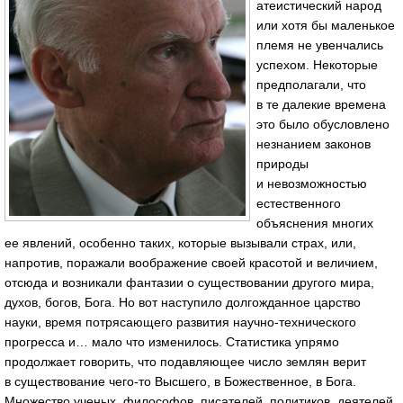
атеистический народ
или хотя бы маленькое
племя не увенчались
успехом. Некоторые
предполагали, что
в те далекие времена
это было обусловлено
незнанием законов
природы
и невозможностью
естественного
объяснения многих
ее явлений, особенно таких, которые вызывали страх, или,
напротив, поражали воображение своей красотой и величием,
отсюда и возникали фантазии о существовании другого мира,
духов, богов, Бога. Но вот наступило долгожданное царство
науки, время потрясающего развития
научно-технического
прогресса и… мало что изменилось. Статистика упрямо
продолжает говорить, что подавляющее число землян верит
в существование
чего-то
Высшего, в Божественное, в Бога.
Множество ученых, философов, писателей, политиков, деятелей