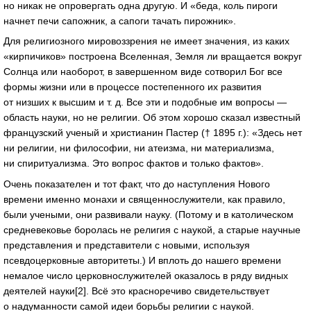
но никак не опровергать одна другую. И «беда, коль пироги
начнет печи сапожник, а сапоги тачать пирожник».
Для религиозного мировоззрения не имеет значения, из каких
«кирпичиков» построена Вселенная, Земля ли вращается вокруг
Солнца или наоборот, в завершенном виде сотворил Бог все
формы жизни или в процессе постепенного их развития
от низших к высшим
и т. д.
Все эти и подобные им вопросы —
область науки, но не религии. Об этом хорошо сказал известный
французский ученый и христианин Пастер († 1895 г.): «Здесь нет
ни религии, ни философии, ни атеизма, ни материализма,
ни спиритуализма. Это вопрос фактов и только фактов».
Очень показателен и тот факт, что до наступления Нового
времени именно монахи и священнослужители, как правило,
были учеными, они развивали науку. (Потому и в католическом
средневековье боролась не религия с наукой, а старые научные
представления и представители с новыми, используя
псевдоцерковные авторитеты.) И вплоть до нашего времени
немалое число церковнослужителей оказалось в ряду видных
деятелей науки[2]. Всё это красноречиво свидетельствует
о надуманности самой идеи борьбы религии с наукой.