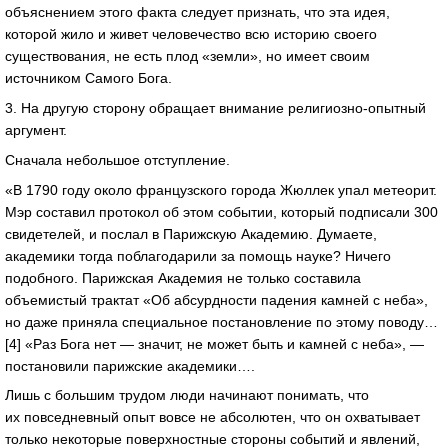
объяснением этого факта следует признать, что эта идея,
которой жило и живет человечество всю историю своего
существования, не есть плод «земли», но имеет своим
источником Самого Бога.
3. На другую сторону обращает внимание
религиозно-опытный
аргумент.
Сначала небольшое отступление.
«В 1790 году около французского города Жюллек упал метеорит.
Мэр составил протокол об этом событии, который подписали 300
свидетелей, и послал в Парижскую Академию. Думаете,
академики тогда поблагодарили за помощь науке? Ничего
подобного. Парижская Академия не только составила
объемистый трактат «Об абсурдности падения камней с неба»,
но даже приняла специальное постановление по этому поводу…
[4] «Раз Бога нет — значит, не может быть и камней с неба», —
постановили парижские академики….
Лишь с большим трудом люди начинают понимать, что
их повседневный опыт вовсе не абсолютен, что он охватывает
только некоторые поверхностные стороны событий и явлений,