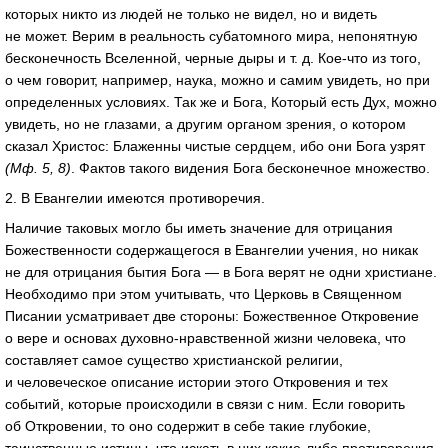
которых никто из людей не только не видел, но и видеть
не может. Верим в реальность субатомного мира, непонятную
бесконечность Вселенной, черные дыры
и т. д.
Кое-что
из того,
о чем говорит, например, наука, можно и самим увидеть, но при
определенных условиях. Так же и Бога, Который есть Дух, можно
увидеть, но не глазами, а другим органом зрения, о котором
сказал Христос: Блаженны чистые сердцем, ибо они Бога узрят
(Мф. 5, 8)
. Фактов такого видения Бога бесконечное множество.
2. В Евангелии имеются противоречия.
Наличие таковых могло бы иметь значение для отрицания
Божественности содержащегося в Евангелии учения, но никак
не для отрицания бытия Бога — в Бога верят не одни христиане.
Необходимо при этом учитывать, что Церковь в Священном
Писании усматривает две стороны: Божественное Откровение
о вере и основах
духовно-нравственной
жизни человека, что
составляет самое существо христианской религии,
и человеческое описание истории этого Откровения и тех
событий, которые происходили в связи с ним. Если говорить
об Откровении, то оно содержит в себе такие глубокие,
таинственные истины, что искать в них
какие-либо
противоречия