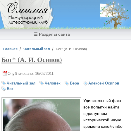
Перейти к основному содержанию
Омилия
Международный
литературный клуб
☰ Разделы сайта
Вы здесь
Главная
Читальный зал
Бог* (А. И. Осипов)
Бог* (А. И. Осипов)
Опубликовано: 16/03/2011
Читальный зал
Человек
Вера
Алексей Осипов
Бог
Удивительный факт —
все попытки найти
в доступном
исторической науке
времени
какой-либо