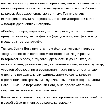
что житейский здравый смысл ограничен, что есть очень много
неопровержимых фактов, не укладывающихся в незыблемые,
казалось бы, самоочевидные истины». Так писал один
из историков науки А. Горбовский в своей интересной книге
«Загадки древнейшей истории».
«Вообще говоря, когда выводы науки расходятся с фактами,
предпочтение отдается фактам (при условии, что факты еще
и еще раз повторяются)».
Так вот, бытие Бога является тем фактом, который проверен
«еще и еще» бесчисленное множество раз. Люди разных
исторических эпох, с глубокой древности и до наших дней
включительно, различных рас, национальностей, языков, культур,
уровней образования и воспитания, часто ничего не зная друг
о друге, с поразительным единодушием свидетельствуют
о реальном, невыразимом, глубочайшем личном переживании
Бога — именно переживании Бога, а не просто «
чего-то
»
сверхъестественного, мистического.
Какие же основания отвергать опыт огромного числа величайших
в своей области ученых, свидетельствующих