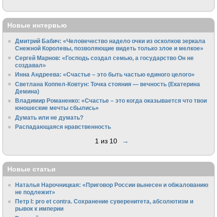
Новые интервью
Дмитрий Бабич: «Человечество надело очки из осколков зеркала
Снежной Королевы, позволяющие видеть только злое и мелкое»
Сергей Марнов: «Господь создал семью, а государство Он не
создавал»
Инна Андреева: «Счастье – это быть частью единого целого»
Светлана Коппел-Ковтун: Точка стояния — вечность (Екатерина
Демина)
Владимир Романенко: «Счастье – это когда оказывается что твои
юношеские мечты сбылись»
Думать или не думать?
Распадающаяся нравственность
1 из 10
→
Новые статьи
Наталья Нарочницкая: «Приговор России вынесен и обжалованию
не подлежит»
Петр I: pro et contra. Сохранение суверенитета, абсолютизм и
рывок к империи