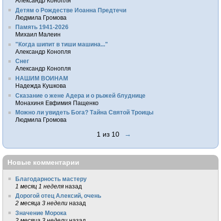
Александр Конопля
Детям о Рождестве Иоанна Предтечи
Людмила Громова
Память 1941-2026
Михаил Малеин
"Когда шипит в тиши машина..."
Александр Конопля
Снег
Александр Конопля
НАШИМ ВОИНАМ
Надежда Кушкова
Сказание о жене Адера и о рыжей блуднице
Монахиня Евфимия Пащенко
Можно ли увидеть Бога? Тайна Святой Троицы
Людмила Громова
1 из 10
→
Новые комментарии
Благодарность мастеру
1 месяц 1 неделя
назад
Дорогой отец Алексий, очень
2 месяца 3 недели
назад
Значение Морока
2 месяца 3 недели
назад