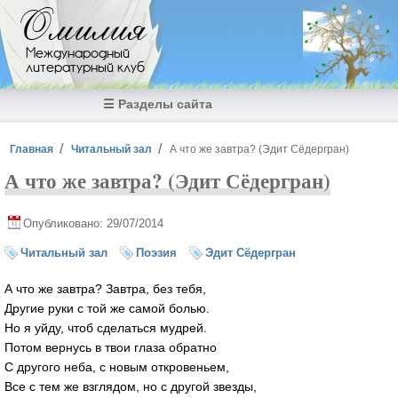
Перейти к основному содержанию
Омилия
Международный
литературный клуб
☰ Разделы сайта
Вы здесь
Главная
Читальный зал
А что же завтра? (Эдит Сёдергран)
А что же завтра? (Эдит Сёдергран)
Опубликовано: 29/07/2014
Читальный зал
Поэзия
Эдит Сёдергран
А что же завтра? Завтра, без тебя,
Другие руки с той же самой болью.
Но я уйду, чтоб сделаться мудрей.
Потом вернусь в твои глаза обратно
С другого неба, с новым откровеньем,
Все с тем же взглядом, но с другой звезды,