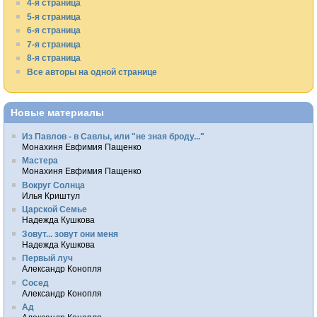
4-я страница
5-я страница
6-я страница
7-я страница
8-я страница
Все авторы на одной странице
Новые материалы
Из Павлов - в Савлы, или "не зная броду..."
Монахиня Евфимия Пащенко
Мастера
Монахиня Евфимия Пащенко
Вокруг Солнца
Илья Криштул
Царской Семье
Надежда Кушкова
Зовут... зовут они меня
Надежда Кушкова
Первый луч
Александр Конопля
Сосед
Александр Конопля
Ад