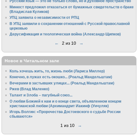
Русский язык — это не только слово, но и духовное пространство
Минюст предложил отказаться от бумажных свидетельств о браке
(Владислав Куликов)
УПЦ заявила о независимости от РПЦ
В УПЦ заявили о сохранении отношений с Русской православной
церковью
Дерусификация и теологическая война (Александр Щипков)
←
2 из 10
→
Новое в Читальном зале
Коль хочешь жить, то, жизнь любя (Лариса Миллер)
Конечно, в лужах есть окошко... (Роальд Мандельштам)
Вечерами в застывших улицах... (Роальд Мандельштам)
Ржев (Влад Маленко)
Талант и Злоба – пагубный союз...
О любви Божией к нам и о конце света, объявленном концом
христианской любви (Архимандрит Иакинф (Унчуляк)
Игорь Волгин: «Пророчества Достоевского о судьбе России
сбываются»
1 из 10
→