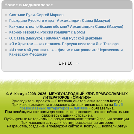
Новое в медиагалерее
Святыни Руси. Сергей Марнов
Граждане Русского мира - Архимандрит Савва (Мажуко)
Как узнать волю Божию обо мне? Архимандрит Савва (Мажуко)
Каринэ Геворгян. Россия граничит с Богом
О. Савва (Мажуко). Трибунал над Русской церковью
«Я с Христом — как в танке». Парсуна писателя Яна Таксюра
«И глас мой услышат…» – фильм о митрополите Черкасском и
Каневском Феодосии
1 из 10
→
© А. Ковтун 2008–2026 МЕЖДУНАРОДНЫЙ КЛУБ ПРАВОСЛАВНЫХ
ЛИТЕРАТОРОВ «ОМИЛИЯ»
Руководитель проекта — Светлана Анатольевна Коппел-Ковтун.
При использования материалов сайта, активная ссылка на
Клуб
православных литераторов «ОМИЛИЯ»
обязательна.
При необходимости коммерческого использования текстов обязательно
свяжитесь с администрацией.
Публикуемые материалы не всегда совпадают с точкой зрения редакции.
Приглашаем к сотрудничеству православных авторов.
Разработка, создание и поддержка сайта: А. Ковтун, С. Коппел-Ковтун