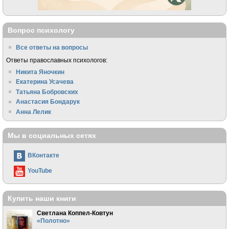
Вопрос психологу
Все ответы на вопросы
Ответы православных психологов:
Никита Яночкин
Екатерина Усачева
Татьяна Бобровских
Анастасия Бондарук
Анна Лелик
Мы в социальных сетях
ВКонтакте
YouTube
Купить наши книги
Светлана Коппел-Ковтун
«Полотно»