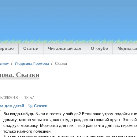
тервью
Статьи
Читальный зал
О клубе
Медиага
илии»
Людмила Громова
Сказки
ова. Сказки
25/09/2018 — 18:57
за для детей
Сказки
Вы когда-нибудь были в гостях у зайцев? Если рано утром подойти к 
домику, можно услышать, как оттуда раздается громкий хруст. Это зай
сладкую морковку. Морковка для них – всё равно что для нас пирожн
только намного полезней.