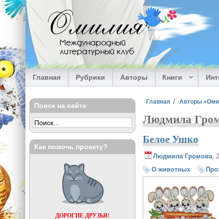
Перейти к основному содержанию
Омилия
Международный
литературный клуб
Главная
Рубрики
Авторы
Книги
Ин
Вы здесь
Главная
Авторы «Ом
Поиск на сайте
Людмила Гром
Белое Ушко
Как помочь проекту?
Людмила Громова
, 
О животных
Про
ДОРОГИЕ ДРУЗЬЯ!