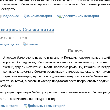
по помойкам собираются, мусором разным питаются. Они, такие противн
ществуют?
Подробнее
о Приключения Комарика. Сказка шестая, заключительн
4 комментария
Добавить комментарий
марика. Сказка пятая
23/03/2013 — 17:01
за для детей
Сказки
На лугу
В городе было очень пыльно и душно, и Комарик полетел на цветущий 
хорошо! В воздухе над бескрайним морем цветов весело порхали пес
пчелки, гудели мохнатые шмели. Ласковые ромашки, качаясь на ветру
желтыми глазками с белыми ресничками, лиловые колокольчики тихон
чудесные мелодии, пушистые одуванчики отпускали в небо белые пар
чем-то забытом, а розовый клевер предлагал всем попробовать сладкий
трубочки.
рик увидел красивую бабочку и решил с нею познакомиться. Он сел ряд
да ли – замечательная сегодня погода!
чения Комарика. Сказка пятая
омментария
Добавить комментарий