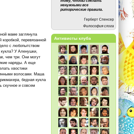
тому, чтобы сделать
ненужными все
риторические правила.
Герберт Спенсер
Философия слога
иной маме заглянула
Активисты клуба
 коробкой, перевязанной
 дело с любопытством
я кукла? У Аленушки,
е, чем три. Они могут
сякие наряды. А еще
елать хвостики
длинными волосами. Маша
арикмахера, бедная кукла
дь скучное и совсем