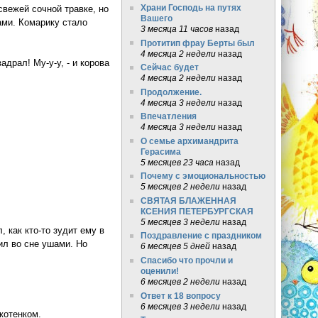
Храни Господь на путях
свежей сочной травке, но
Вашего
ами. Комарику стало
3 месяца 11 часов
назад
Протитип фрау Берты был
4 месяца 2 недели
назад
адрал! Му-у-у, - и корова
Сейчас будет
4 месяца 2 недели
назад
Продолжение.
4 месяца 3 недели
назад
Впечатления
4 месяца 3 недели
назад
О семье архимандрита
Герасима
5 месяцев 23 часа
назад
Почему с эмоциональностью
5 месяцев 2 недели
назад
СВЯТАЯ БЛАЖЕННАЯ
КСЕНИЯ ПЕТЕРБУРГСКАЯ
5 месяцев 3 недели
назад
 как кто-то зудит ему в
Поздравление с праздником
ил во сне ушами. Но
6 месяцев 5 дней
назад
Спасибо что прочли и
оценили!
6 месяцев 2 недели
назад
Ответ к 18 вопросу
6 месяцев 3 недели
назад
котенком.