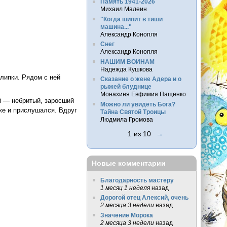
Память 1941-2026
Михаил Малеин
"Когда шипит в тиши
машина..."
Александр Конопля
Снег
Александр Конопля
НАШИМ ВОИНАМ
Надежда Кушкова
 липки. Рядом с ней
Сказание о жене Адера и о
рыжей блуднице
Монахиня Евфимия Пащенко
ой — небритый, заросший
Можно ли увидеть Бога?
же и прислушался. Вдруг
Тайна Святой Троицы
Людмила Громова
1 из 10
→
Новые комментарии
Благодарность мастеру
1 месяц 1 неделя
назад
Дорогой отец Алексий, очень
2 месяца 3 недели
назад
Значение Морока
2 месяца 3 недели
назад