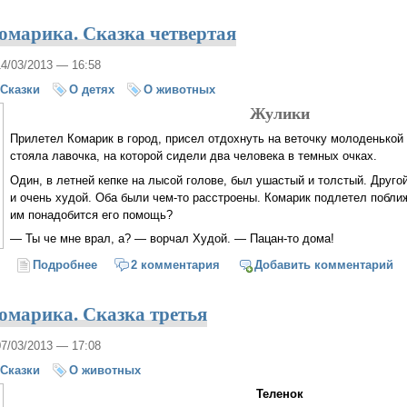
марика. Сказка четвертая
14/03/2013 — 16:58
Сказки
О детях
О животных
Жулики
Прилетел Комарик в город, присел отдохнуть на веточку молоденькой
стояла лавочка, на которой сидели два человека в темных очках.
Один, в летней кепке на лысой голове, был ушастый и толстый. Друг
и очень худой. Оба были чем-то расстроены. Комарик подлетел побли
им понадобится его помощь?
— Ты че мне врал, а? — ворчал Худой. — Пацан-то дома!
Подробнее
о Приключения Комарика. Сказка четвертая
2 комментария
Добавить комментарий
марика. Сказка третья
07/03/2013 — 17:08
Сказки
О животных
Теленок