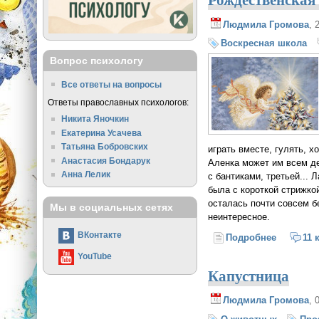
Людмила Громова
, 
Воскресная школа
Вопрос психологу
Все ответы на вопросы
Ответы православных психологов:
Никита Яночкин
Екатерина Усачева
Татьяна Бобровских
играть вместе, гулять, х
Анастасия Бондарук
Аленка может им всем де
Анна Лелик
с бантиками, третьей...
была с короткой стрижкой
осталась почти совсем бе
Мы в социальных сетях
неинтересное.
ВКонтакте
Подробнее
о Рождес
11 
YouTube
Капустница
Людмила Громова
, 