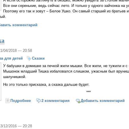
А если осторожно заглянуть в окошко, можно увидеть за столом мале
Все они серенькие, ведь сейчас лето. И только у одного зайчонка на 
Поэтому его так и зовут – Белое Ушко. Он самый старший из братьев и
ный.
Ушко
бавить комментарий
ка
21/04/2018 — 20:58
за для детей
Сказки
У бабушки в домишке за печкой жили мышки. Все жили, не тужили и 
Мышонок младший Тишка избаловался слишком, ужасным был врунишк
шалунишкой.
Но это только присказка, а сказка дальше будет.
***
Подробнее
о Тишка-врунишка
2 комментария
Добавить комментарий
13/12/2016 — 20:28