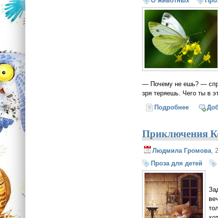
О животных
Про
— Почему не ешь? — спро
зря теряешь. Чего ты в э
Подробнее
о Капуст
До
Приключения Ко
Людмила Громова
, 
Проза для детей
За
ве
то
хо