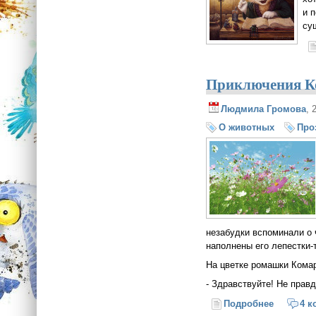
и 
су
Приключения Ко
Людмила Громова
, 
О животных
Про
незабудки вспоминали о 
наполнены его лепестки-
На цветке ромашки Кома
- Здравствуйте! Не прав
Подробнее
о Приклю
4 к