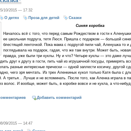
25/10/2015 — 17:32
О детях
Проза для детей
Сказки
Синяя коробка
Началось всё с того, что перед самым Рождеством в гости к Аленушк
ее школьная подруга, тетя Люся. Пришла с подарком — большой синей
блестящей ленточкой. Пока мама с подругой пили чай, Аленушка то и
поглядывала на подарок, гадая, что же там внутри. Может быть, нова
правда, уже были три куклы. Ну и что? Четыре куклы — это даже лучш
одить друг к другу в гости, пить чай из игрушечной посуды, примерять в
лать разные интересные прически — одной заплести косичку, другой сд
 Ладно, чего зря мечтать. Из трех Аленкиных кукол только Катя была с 
. А третья... Лучше и не вспоминать. После того, как Аленка играла в п
з волос. И вообще, может быть, в коробке вовсе и не кукла, а что-нибу
твенская сказка*
комментариев
Добавить комментарий
08/09/2015 — 14:47