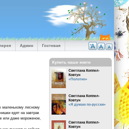
лерея
Админ
Гостевая
Купить наши книги
Светлана Коппел-
Ковтун
«Полотно»
Светлана Коппел-
Ковтун
«Я думаю по-русски»
их маленькому лесному
чишки едят на завтрак
ое или даже мороженое,
Светлана Коппел-
Ковтун