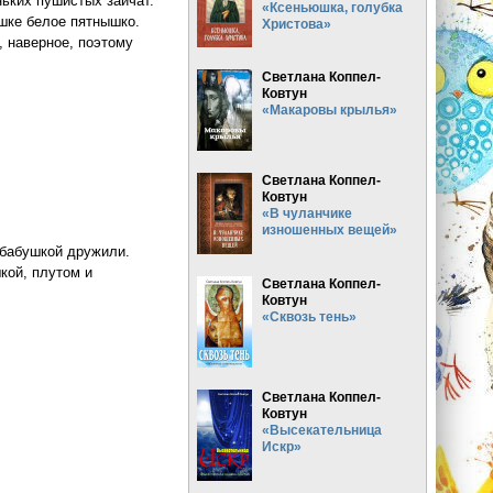
ньких пушистых зайчат.
«Ксеньюшка, голубка
ушке белое пятнышко.
Христова»
, наверное, поэтому
Светлана Коппел-
Ковтун
«Макаровы крылья»
Светлана Коппел-
Ковтун
«В чуланчике
изношенных вещей»
с бабушкой дружили.
ой, плутом и
Светлана Коппел-
Ковтун
«Сквозь тень»
Светлана Коппел-
Ковтун
«Высекательница
Искр»