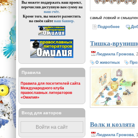
Вы можете поддержать наш проект,
перечислив доступную вам сумму на
наш счёт.
Кроме того, вы можете разместить
самый ловкий и смышле
на своём сайте
наш баннер.
Подробнее
о Белое 
До
Тишка-вруниш
Людмила Громова
, 
О животных
Про
Правила
Правила для посетителей сайта
Международного клуба
православных литераторов
«Омилия»
Вход для авторов
Волк и козлята
Войти на сайт
Людмила Громова
, 