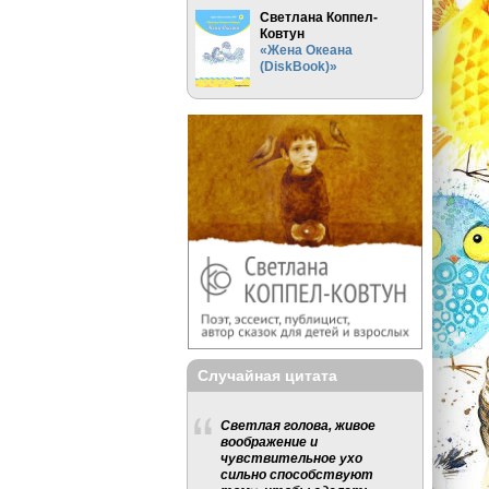
Светлана Коппел-
Ковтун
«Жена Океана
(DiskBook)»
Случайная цитата
Светлая голова, живое
воображение и
чувствительное ухо
сильно способствуют