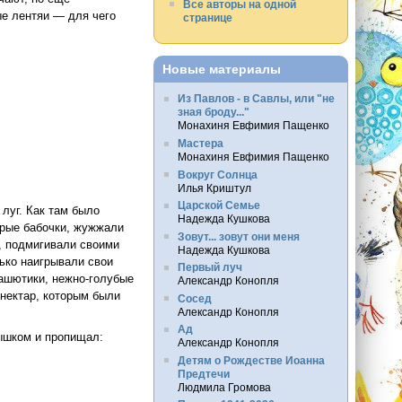
Все авторы на одной
ые лентяи — для чего
странице
ая
Новые материалы
Из Павлов - в Савлы, или "не
зная броду..."
Монахиня Евфимия Пащенко
Мастера
Монахиня Евфимия Пащенко
Вокруг Солнца
Илья Криштул
Царской Семье
луг. Как там было
Надежда Кушкова
трые бабочки, жужжали
Зовут... зовут они меня
, подмигивали своими
Надежда Кушкова
ько наигрывали свои
Первый луч
ашютики, нежно-голубые
Александр Конопля
 нектар, которым были
Сосед
Александр Конопля
Ад
ышком и пропищал:
Александр Конопля
Детям о Рождестве Иоанна
Предтечи
Людмила Громова