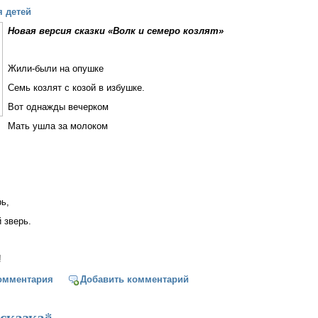
я детей
Новая версия сказки «Волк и семеро козлят»
Жили-были на опушке
Семь козлят с козой в избушке.
Вот однажды вечерком
Мать ушла за молоком
ь,
 зверь.
!
 козлята
омментария
Добавить комментарий
 сказка*