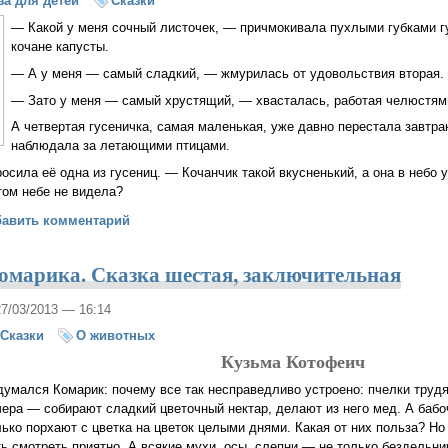
за для детей
Сказки
— Какой у меня сочный листочек, — причмокивала пухлыми губками г
кочане капусты.
— А у меня — самый сладкий, — жмурилась от удовольствия вторая.
— Зато у меня — самый хрустящий, — хвасталась, работая челюстями
А четвертая гусеничка, самая маленькая, уже давно перестала завтра
наблюдала за летающими птицами.
сила её одна из гусениц. — Кочанчик такой вкусненький, а она в небо 
том небе не видела?
ница
бавить комментарий
марика. Сказка шестая, заключительная
27/03/2013 — 16:14
Сказки
О животных
Кузьма Котофеич
думался Комарик: почему все так несправедливо устроено: пчелки трудя
чера — собирают сладкий цветочный нектар, делают из него мед. А бабо
лько порхают с цветка на цветок целыми днями. Какая от них польза? Но
ть смотреть приятно. А всякие мухи, осы, слепни — не только бездельни