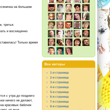
усеничка на большом
, третья.
кать и восхищенно
уставилась! Только время
Все авторы
1-я страница
2-я страница
3-я страница
4-я страница
5-я страница
тся с утра до позднего
6-я страница
чки ничего не делают,
7-я страница
 на красивых бабочек
8-я страница
чают, но еще