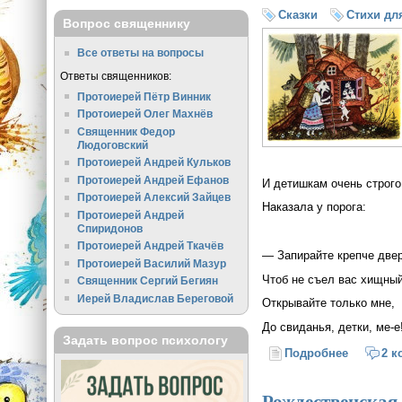
Сказки
Стихи дл
Вопрос священнику
Все ответы на вопросы
Ответы священников:
Протоиерей Пётр Винник
Протоиерей Олег Махнёв
Священник Федор
Людоговский
Протоиерей Андрей Кульков
Протоиерей Андрей Ефанов
И детишкам очень строго
Протоиерей Алексий Зайцев
Наказала у порога:
Протоиерей Андрей
Спиридонов
Протоиерей Андрей Ткачёв
― Запирайте крепче двер
Протоиерей Василий Мазур
Чтоб не съел вас хищный
Священник Сергий Бегиян
Иерей Владислав Береговой
Открывайте только мне,
До свиданья, детки, ме-е
Задать вопрос психологу
Подробнее
о Волк и
2 к
Рождественская