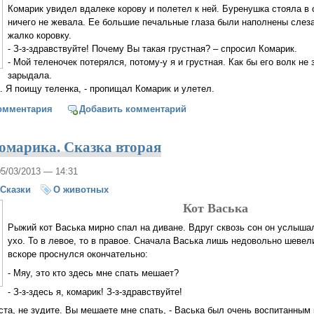
Комарик увидел вдалеке корову и полетел к ней. Буренушка стояла в 
ничего не жевала. Ее большие печальные глаза были наполнены слез
жалко коровку.
- З-з-здравствуйте! Почему Вы такая грустная? – спросил Комарик.
- Мой теленочек потерялся, потому-у я и грустная. Как бы его волк не з
зарыдала.
а. Я поищу теленка, - пропищал Комарик и улетел.
чения Комарика. Сказка третья
омментария
Добавить комментарий
марика. Сказка вторая
05/03/2013 — 14:31
Сказки
О животных
Кот Васька
Рыжий кот Васька мирно спал на диване. Вдруг сквозь сон он услышал,
ухо. То в левое, то в правое. Сначала Васька лишь недовольно шевел
вскоре проснулся окончательно:
- Мяу, это кто здесь мне спать мешает?
- З-з-здесь я, комарик! З-з-здравствуйте!
ста, не зудите. Вы мешаете мне спать, - Васька был очень воспитанным 