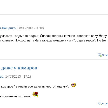
я Пащенко
, 08/03/2013 - 08:08
уматься - ведь это подвиг. Спасая теленка (точнее, отвлекая бабу Нюру 
 жизнью. Приходпнула бы старуха комарика - и - "смерть героя". Но Бог 
отв
 даже у комаров
ва
, 14/03/2013 - 17:17
 комаров "в жизни всегда есть место подвигу".
а прочтение и отклик.
отв