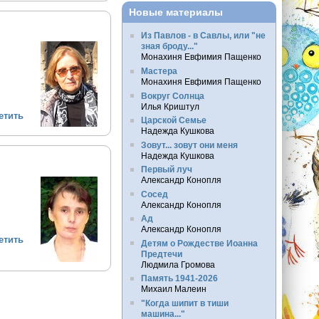
Новые материалы
Из Павлов - в Савлы, или "не
зная броду..."
Монахиня Евфимия Пащенко
Мастера
Монахиня Евфимия Пащенко
Вокруг Солнца
Илья Криштул
етить
Царской Семье
Надежда Кушкова
Зовут... зовут они меня
Надежда Кушкова
Первый луч
Александр Конопля
Сосед
Александр Конопля
Ад
Александр Конопля
етить
Детям о Рождестве Иоанна
Предтечи
Людмила Громова
Память 1941-2026
Михаил Малеин
"Когда шипит в тиши
машина..."