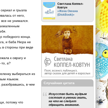
Светлана Коппел-
Ковтун
 сериал и грызла
«Жена Океана
(DiskBook)»
валась от него,
 все не унимался.
крахмаленным
ебя.
до победного конца.
ага, и баба Нюра не
ь в стороны при виде
жала к оврагу и
-то, а?
теленку выбираться из
авым языком.
Случайная цитата
, разобравшись, в чем
Искусство быть мудрым
состоит в умении знать,
на что не следует
щи, потому что
обращать внимание.