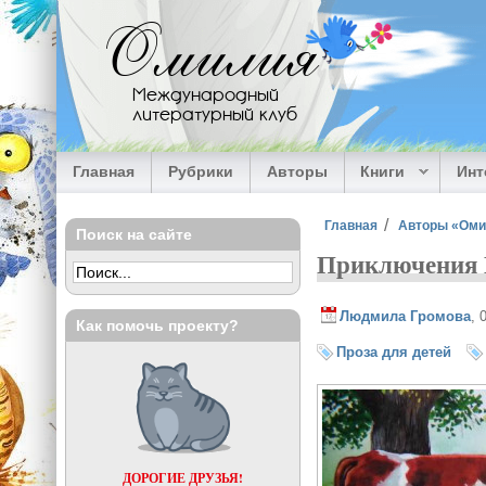
Перейти к основному содержанию
Омилия
Международный
литературный клуб
Главная
Рубрики
Авторы
Книги
Ин
Вы здесь
Главная
Авторы «Ом
Поиск на сайте
Приключения 
Людмила Громова
, 
Как помочь проекту?
Проза для детей
ДОРОГИЕ ДРУЗЬЯ!