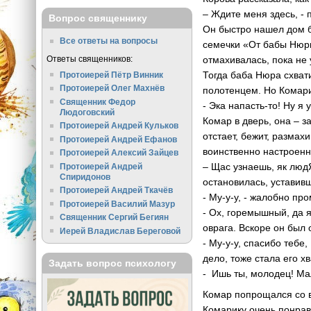
– Ждите меня здесь, -
Вопрос священнику
Он быстро нашел дом б
Все ответы на вопросы
семечки «От бабы Нюры»
Ответы священников:
отмахивалась, пока не
Тогда баба Нюра схват
Протоиерей Пётр Винник
Протоиерей Олег Махнёв
полотенцем. Но Комарик
Священник Федор
- Эка напасть-то! Ну я
Людоговский
Комар в дверь, она – з
Протоиерей Андрей Кульков
отстает, бежит, разма
Протоиерей Андрей Ефанов
воинственно настроенн
Протоиерей Алексий Зайцев
– Щас узнаешь, як люд
Протоиерей Андрей
Спиридонов
остановилась, уставивш
Протоиерей Андрей Ткачёв
- Му-у-у, - жалобно пр
Протоиерей Василий Мазур
- Ох, горемышный, да я
Священник Сергий Бегиян
оврага. Вскоре он был
Иерей Владислав Береговой
- Му-у-у, спасибо тебе
дело, тоже стала его хв
Задать вопрос психологу
- Ишь ты, молодец! Мал
Комар попрощался со в
Комарику очень понрав