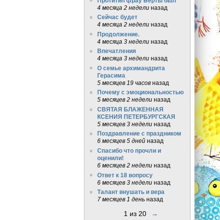
Протитип фрау Берты был
4 месяца 2 недели
назад
Сейчас будет
4 месяца 2 недели
назад
Продолжение.
4 месяца 3 недели
назад
Впечатления
4 месяца 3 недели
назад
О семье архимандрита
Герасима
5 месяцев 19 часов
назад
Почему с эмоциональностью
5 месяцев 2 недели
назад
СВЯТАЯ БЛАЖЕННАЯ
КСЕНИЯ ПЕТЕРБУРГСКАЯ
5 месяцев 3 недели
назад
Поздравление с праздником
6 месяцев 5 дней
назад
Спасибо что прочли и
оценили!
6 месяцев 2 недели
назад
Ответ к 18 вопросу
6 месяцев 3 недели
назад
Талант внушать и вера
7 месяцев 1 день
назад
1 из 20
→