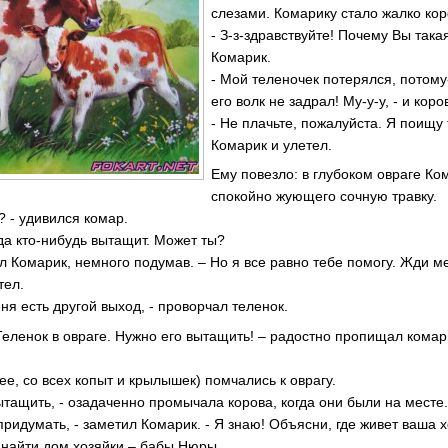
слезами. Комарику стало жалко кор
- З-з-здравствуйте! Почему Вы така
Комарик.
- Мой теленочек потерялся, потому-
его волк не задрал! Му-у-у, - и кор
- Не плачьте, пожалуйста. Я поищу
Комарик и улетел.
Ему повезло: в глубоком овраге Ко
спокойно жующего сочную травку.
? - удивился комар.
да кто-нибудь вытащит. Может ты?
тил Комарик, немного подумав. – Но я все равно тебе помогу. Жди ме
тел.
ня есть другой выход, - проворчал теленок.
Теленок в овраге. Нужно его вытащить! – радостно пропищал комари
нее, со всех копыт и крылышек) помчались к оврагу.
вытащить, - озадаченно промычала корова, когда они были на месте
придумать, - заметил Комарик. - Я знаю! Объясни, где живет ваша х
к найти дом хозяйки – бабы Нюры.