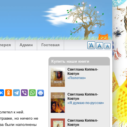
лерея
Админ
Гостевая
Купить наши книги
Светлана Коппел-
Ковтун
«Полотно»
Светлана Коппел-
Ковтун
«Я думаю по-русски»
олетел к ней.
травке, но ничего не
Светлана Коппел-
аза были наполнены
Ковтун