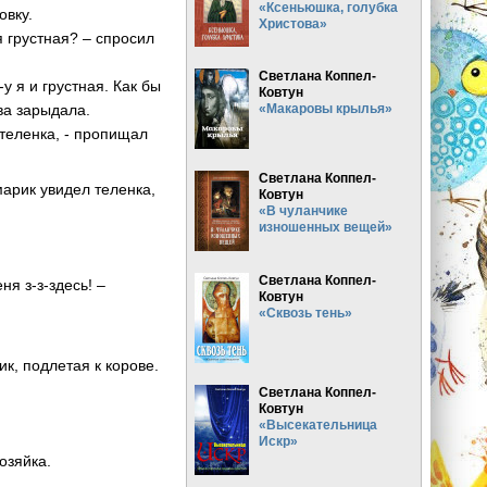
«Ксеньюшка, голубка
овку.
Христова»
я грустная? – спросил
Светлана Коппел-
у я и грустная. Как бы
Ковтун
ова зарыдала.
«Макаровы крылья»
 теленка, - пропищал
Светлана Коппел-
марик увидел теленка,
Ковтун
«В чуланчике
изношенных вещей»
Светлана Коппел-
ня з-з-здесь! –
Ковтун
«Сквозь тень»
к, подлетая к корове.
Светлана Коппел-
Ковтун
«Высекательница
.
Искр»
озяйка.