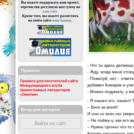
Вы можете поддержать наш проект,
перечислив доступную вам сумму на
наш счёт.
Кроме того, вы можете разместить
на своём сайте
наш баннер.
- Что ты здесь делаешь
Правила
- Жду, когда меня отсю
- Пожалуй, нет, - отве
Правила для посетителей сайта
добавил Комарик и уле
Международного клуба
православных литераторов
- Можно подумать, у ме
«Омилия»
- Я нашел его, нашел! 
– Беги за мной!
Вход для авторов
И они со всех ног (вер
– Не пойму-у, как его 
Войти на сайт
– Нужно срочно что-то 
Корова рассказала, ка