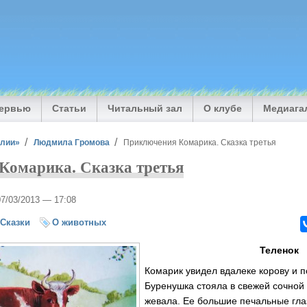
тервью
Статьи
Читальный зал
О клубе
Медиага
илии»
Людмила Громова
Приключения Комарика. Сказка третья
Комарика. Сказка третья
07/03/2013 — 17:08
Сказки
О животных
Теленок
Комарик увидел вдалеке корову и п
Буренушка стояла в свежей сочной 
жевала. Ее большие печальные гл