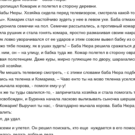
 пропищал Комарик и полетел в сторону деревни.
абы Нюры. Хозяйка сидела перед телевизором, смотрела какой-то
. Комарик стал настойчиво зудеть у нее в левом ухе. Баба отмахи
 уронила семечки на пол. Семечки рассыпались, а противный комар
ила рушник и стала гонять комара, яростно размахивая своим на
 ловко уворачивался от ее ударов и этим совсем вывел бабку из с
 ужо тябе покажу, як в ушах зудеть! – Баба Нюра решила сражаться 
а ним, он – на улицу, и бабка туда же. Комар полетел в сторону овр
хивая полотенцем. Даже куры, мирно гуляющие по двору, шарахалис
ой хозяйки.
Ям мешать телевизер смотреть, - с этими словами баба Нюра подбе
ись на теленка и Комарика, – Чаво енто ты на мово тяленка уселся
омычала корова, - помоги ему-у-у!
к же ты туды свалился-то, - запричитала хозяйка и стала помогать 
 освобожден, и Буренка начала ласково вылизывать сыночка шерш
, Комарик! Выручил ты нас, - благодарно мычала корова. Баба Нюра
алить:
, да удал.
семи и улетел. Он решил поискать, кто еще нуждается в его помо
илось делать добрые дела.