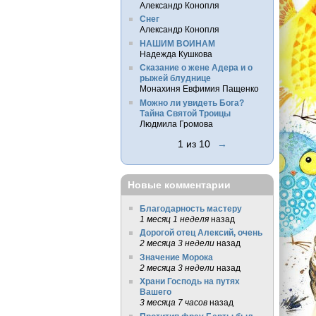
Александр Конопля
Снег
Александр Конопля
НАШИМ ВОИНАМ
Надежда Кушкова
Сказание о жене Адера и о
рыжей блуднице
Монахиня Евфимия Пащенко
Можно ли увидеть Бога?
Тайна Святой Троицы
Людмила Громова
1 из 10
→
Новые комментарии
Благодарность мастеру
1 месяц 1 неделя
назад
Дорогой отец Алексий, очень
2 месяца 3 недели
назад
Значение Морока
2 месяца 3 недели
назад
Храни Господь на путях
Вашего
3 месяца 7 часов
назад