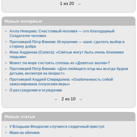
1 из 20
→
Новые интервью
Алла Немцова: Счастливый человек — это благодарный
Создателю человек
Протоиерей Пётр Винник: Искушение — шанс сделать выбор в
сторону добра
Инна Андреева (Сапега): «Святые могут быть очень близкими
людьми»
Может ли море состоять сплошь из «Девятых валов»?
Протоиерей Пётр Винник: «Для любящего отца мы всегда будем
детьми, несмотря на возраст»
Протоиерей Андрей Спиридонов: «Озабоченность собой
замаскирована лозунгами веры»
О рассуждении и осуждении
←
2 из 10
→
Новые статьи
У Владыки Феодосия случился сердечный приступ
Маки на обочине