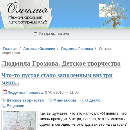
Перейти к основному содержанию
Омилия
Международный
литературный клуб
☰ Разделы сайта
Вы здесь
Главная
Авторы «Омилии»
Людмила Громова
Детское
творчество
Людмила Громова. Детское творчество
Что-то пустое стало заполенным внутри
меня...
Людмила Громова
, 07/07/2018 — 11:06
Детское творчество
Миниатюры
О детях
Рецензии
Как вы думаете, кто это написал: «Я поняла, что
жизнь проходит быстро, поняла, что ты можешь
сделать сегодня, не откладывай это на завтра»?