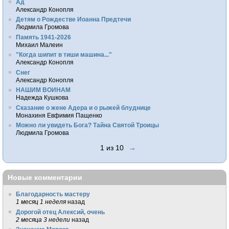
Ад
Александр Конопля
Детям о Рождестве Иоанна Предтечи
Людмила Громова
Память 1941-2026
Михаил Малеин
"Когда шипит в тиши машина..."
Александр Конопля
Снег
Александр Конопля
НАШИМ ВОИНАМ
Надежда Кушкова
Сказание о жене Адера и о рыжей блуднице
Монахиня Евфимия Пащенко
Можно ли увидеть Бога? Тайна Святой Троицы
Людмила Громова
1 из 10
→
Новые комментарии
Благодарность мастеру
1 месяц 1 неделя
назад
Дорогой отец Алексий, очень
2 месяца 3 недели
назад