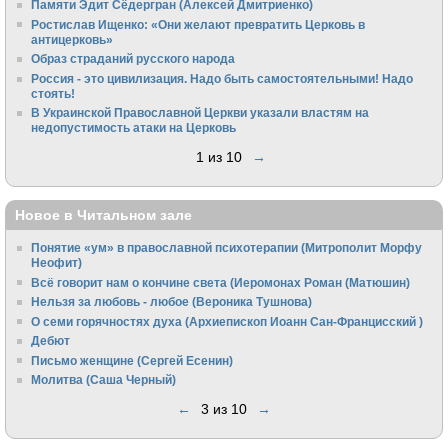
Памяти Эдит Сёдергран (Алексей Дмитриенко)
Ростислав Ищенко: «Они желают превратить Церковь в
антицерковь»
Образ страданий русского народа
Россия - это цивилизация. Надо быть самостоятельными! Надо
стоять!
В Украинской Православной Церкви указали властям на
недопустимость атаки на Церковь
1 из 10
→
Новое в Читальном зале
Понятие «ум» в православной психотерапии (Митрополит Морфу
Неофит)
Всё говорит нам о кончине света (Иеромонах Роман (Матюшин)
Нельзя за любовь - любое (Вероника Тушнова)
О семи горячностях духа (Архиепископ Иоанн Сан-Францисский )
Дебют
Письмо женщине (Сергей Есенин)
Молитва (Саша Черный)
←
3 из 10
→