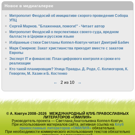
Новое в медиагалерее
Митрополит Феодосий об инициативе скорого проведения Собора
УПЦ
Сергей Марнов. "Блаженная, помоги!" - Читает автор
Митрополит Феодосий о перспективах своего суда, вредном
балласте в Церкви и русском языке
Избранные стихи Светланы Коппел-Ковтун читает Дмитрий Бабич
Марк Смирнов: Закат христианства приходит вместе с закатом
Европы
Эксперт IT и финансов: План цифрового контроля и сроки его
реализации
Кто такой планировщик? Улица Правды. Д. Роде, С. Колмогоров, К.
Геворгян, М. Хазин и Б. Костенко
←
2 из 10
→
© А. Ковтун 2008–2026 МЕЖДУНАРОДНЫЙ КЛУБ ПРАВОСЛАВНЫХ
ЛИТЕРАТОРОВ «ОМИЛИЯ»
Руководитель проекта — Светлана Анатольевна Коппел-Ковтун.
При использования материалов сайта, активная ссылка на
Клуб
православных литераторов «ОМИЛИЯ»
обязательна.
При необходимости коммерческого использования текстов обязательно