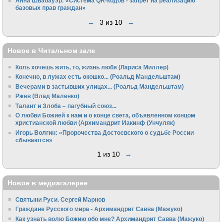
Анна Швабауэр: «Система QR-кодов - запрет на реализацию
базовых прав граждан»
←
3 из 10
→
Новое в Читальном зале
Коль хочешь жить, то, жизнь любя (Лариса Миллер)
Конечно, в лужах есть окошко... (Роальд Мандельштам)
Вечерами в застывших улицах... (Роальд Мандельштам)
Ржев (Влад Маленко)
Талант и Злоба – пагубный союз...
О любви Божией к нам и о конце света, объявленном концом
христианской любви (Архимандрит Иакинф (Унчуляк)
Игорь Волгин: «Пророчества Достоевского о судьбе России
сбываются»
1 из 10
→
Новое в медиагалерее
Святыни Руси. Сергей Марнов
Граждане Русского мира - Архимандрит Савва (Мажуко)
Как узнать волю Божию обо мне? Архимандрит Савва (Мажуко)