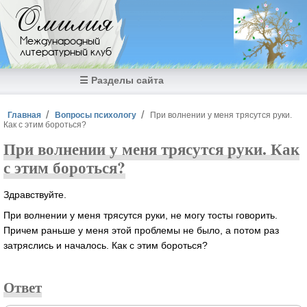
Перейти к основному содержанию
Омилия
Международный
литературный клуб
☰ Разделы сайта
Вы здесь
Главная
Вопросы психологу
При волнении у меня трясутся руки.
Как с этим бороться?
При волнении у меня трясутся руки. Как
с этим бороться?
Здравствуйте.
При волнении у меня трясутся руки, не могу тосты говорить.
Причем раньше у меня этой проблемы не было, а потом раз
затряслись и началось. Как с этим бороться?
Ответ