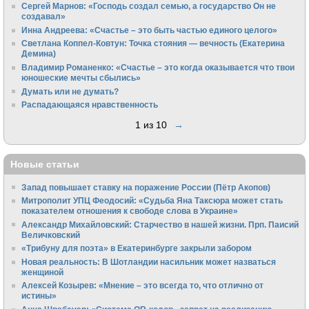
Сергей Марнов: «Господь создал семью, а государство Он не
создавал»
Инна Андреева: «Счастье – это быть частью единого целого»
Светлана Коппел-Ковтун: Точка стояния — вечность (Екатерина
Демина)
Владимир Романенко: «Счастье – это когда оказывается что твои
юношеские мечты сбылись»
Думать или не думать?
Распадающаяся нравственность
1 из 10
→
Новые статьи
Запад повышает ставку на поражение России (Пётр Акопов)
Митрополит УПЦ Феодосий: «Судьба Яна Таксюра может стать
показателем отношения к свободе слова в Украине»
Алек­сандр Михайловский: Старчество в нашей жизни. Прп. Паисий
Величковский
«Трибуну для поэта» в Екатеринбурге закрыли забором
Новая реальность: В Шотландии насильник может назваться
женщиной
Алексей Козырев: «Мнение – это всегда то, что отлично от
истины»