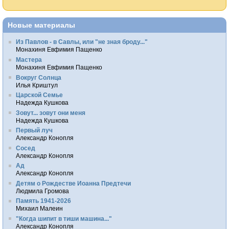
Новые материалы
Из Павлов - в Савлы, или "не зная броду..."
Монахиня Евфимия Пащенко
Мастера
Монахиня Евфимия Пащенко
Вокруг Солнца
Илья Криштул
Царской Семье
Надежда Кушкова
Зовут... зовут они меня
Надежда Кушкова
Первый луч
Александр Конопля
Сосед
Александр Конопля
Ад
Александр Конопля
Детям о Рождестве Иоанна Предтечи
Людмила Громова
Память 1941-2026
Михаил Малеин
"Когда шипит в тиши машина..."
Александр Конопля