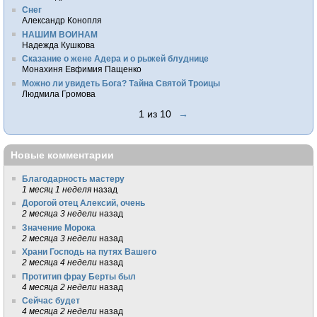
Снег
Александр Конопля
НАШИМ ВОИНАМ
Надежда Кушкова
Сказание о жене Адера и о рыжей блуднице
Монахиня Евфимия Пащенко
Можно ли увидеть Бога? Тайна Святой Троицы
Людмила Громова
1 из 10
→
Новые комментарии
Благодарность мастеру
1 месяц 1 неделя
назад
Дорогой отец Алексий, очень
2 месяца 3 недели
назад
Значение Морока
2 месяца 3 недели
назад
Храни Господь на путях Вашего
2 месяца 4 недели
назад
Протитип фрау Берты был
4 месяца 2 недели
назад
Сейчас будет
4 месяца 2 недели
назад