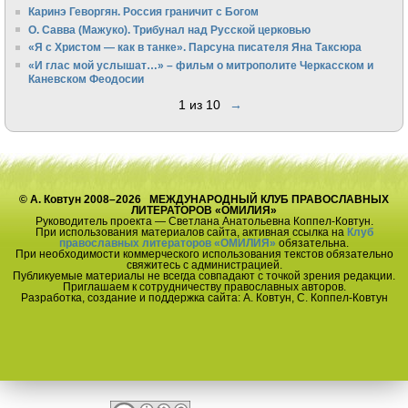
Каринэ Геворгян. Россия граничит с Богом
О. Савва (Мажуко). Трибунал над Русской церковью
«Я с Христом — как в танке». Парсуна писателя Яна Таксюра
«И глас мой услышат…» – фильм о митрополите Черкасском и
Каневском Феодосии
1 из 10
→
© А. Ковтун 2008–2026 МЕЖДУНАРОДНЫЙ КЛУБ ПРАВОСЛАВНЫХ
ЛИТЕРАТОРОВ «ОМИЛИЯ»
Руководитель проекта — Светлана Анатольевна Коппел-Ковтун.
При использования материалов сайта, активная ссылка на
Клуб
православных литераторов «ОМИЛИЯ»
обязательна.
При необходимости коммерческого использования текстов обязательно
свяжитесь с администрацией.
Публикуемые материалы не всегда совпадают с точкой зрения редакции.
Приглашаем к сотрудничеству православных авторов.
Разработка, создание и поддержка сайта: А. Ковтун, С. Коппел-Ковтун