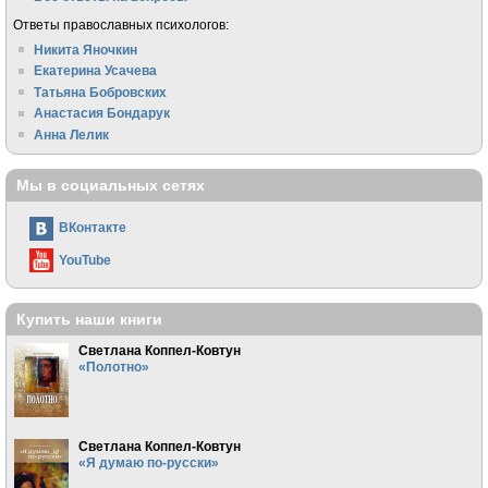
Ответы православных психологов:
Никита Яночкин
Екатерина Усачева
Татьяна Бобровских
Анастасия Бондарук
Анна Лелик
Мы в социальных сетях
ВКонтакте
YouTube
Купить наши книги
Светлана Коппел-Ковтун
«Полотно»
Светлана Коппел-Ковтун
«Я думаю по-русски»