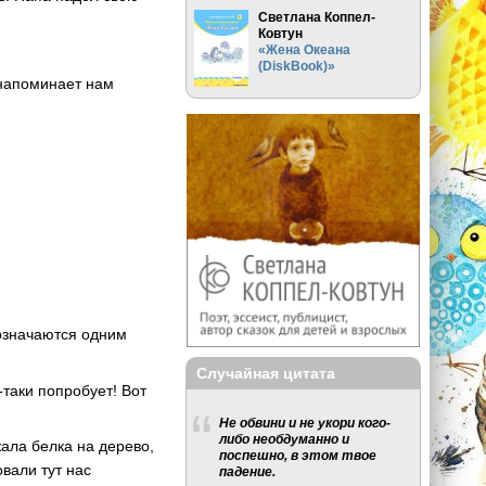
Светлана Коппел-
Ковтун
«Жена Океана
(DiskBook)»
 напоминает нам
бозначаются одним
Случайная цитата
-таки попробует! Вот
Не обвини и не укори кого-
либо необдуманно и
ала белка на дерево,
поспешно, в этом твое
овали тут нас
падение.