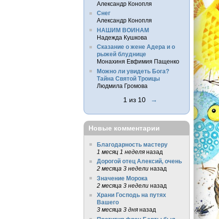
Александр Конопля
Снег
Александр Конопля
НАШИМ ВОИНАМ
Надежда Кушкова
Сказание о жене Адера и о
рыжей блуднице
Монахиня Евфимия Пащенко
Можно ли увидеть Бога?
Тайна Святой Троицы
Людмила Громова
1 из 10
→
Новые комментарии
Благодарность мастеру
1 месяц 1 неделя
назад
Дорогой отец Алексий, очень
2 месяца 3 недели
назад
Значение Морока
2 месяца 3 недели
назад
Храни Господь на путях
Вашего
3 месяца 3 дня
назад