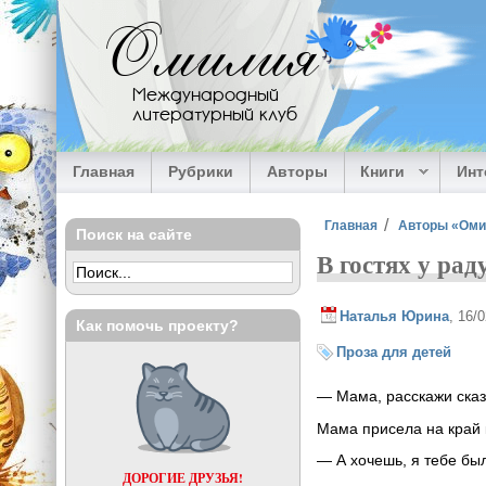
Перейти к основному содержанию
Омилия
Международный
литературный клуб
Главная
Рубрики
Авторы
Книги
Ин
Вы здесь
Главная
Авторы «Ом
Поиск на сайте
В гостях у рад
Наталья Юрина
, 16/
Как помочь проекту?
Проза для детей
— Мама, расскажи сказ
Мама присела на край к
— А хочешь, я тебе был
ДОРОГИЕ ДРУЗЬЯ!