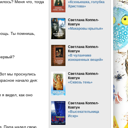
илось? Меня что, тогда
«Ксеньюшка, голубка
Христова»
Светлана Коппел-
Ковтун
«Макаровы крылья»
мощь. Ты помнишь,
Светлана Коппел-
Ковтун
«В чуланчике
 первый?
изношенных вещей»
 Вот мы проснулись
Светлана Коппел-
Ковтун
красное начало дня:
«Сквозь тень»
 я видел, как оно
Светлана Коппел-
Ковтун
«Высекательница
Искр»
ев. Папа надел свою