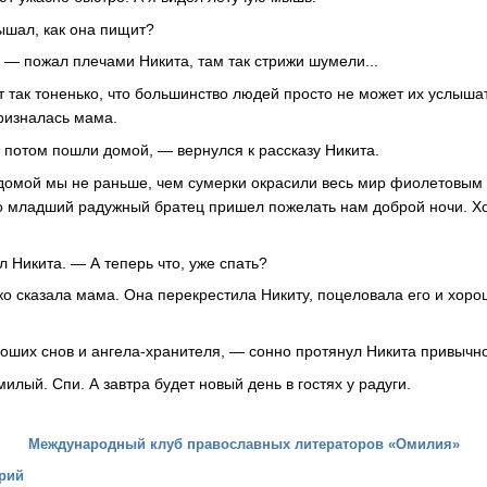
лышал, как она пищит?
 — пожал плечами Никита, там так стрижи шумели...
так тоненько, что большинство людей просто не может их услышать
призналась мама.
а потом пошли домой, — вернулся к рассказу Никита.
домой мы не раньше, чем сумерки окрасили весь мир фиолетовым 
о младший радужный братец пришел пожелать нам доброй ночи. Х
 Никита. — А теперь что, уже спать?
ько сказала мама. Она перекрестила Никиту, поцеловала его и хор
оших снов и ангела-хранителя, — сонно протянул Никита привычн
милый. Спи. А завтра будет новый день в гостях у радуги.
Международный клуб православных литераторов «Омилия»
рий