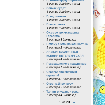
Протитип фрау Берты был
4 месяца 3 недели
назад
Сейчас будет
4 месяца 3 недели
назад
Продолжение.
4 месяца 3 недели
назад
Впечатления
4 месяца 4 недели
назад
О семье архимандрита
Герасима
5 месяцев 3 дня
назад
Почему с эмоциональностью
5 месяцев 2 недели
назад
СВЯТАЯ БЛАЖЕННАЯ
КСЕНИЯ ПЕТЕРБУРГСКАЯ
5 месяцев 4 недели
назад
Поздравление с праздником
6 месяцев 1 неделя
назад
Спасибо что прочли и
оценили!
6 месяцев 2 недели
назад
Ответ к 18 вопросу
6 месяцев 3 недели
назад
Талант внушать и вера
7 месяцев 4 дня
назад
1 из 20
→