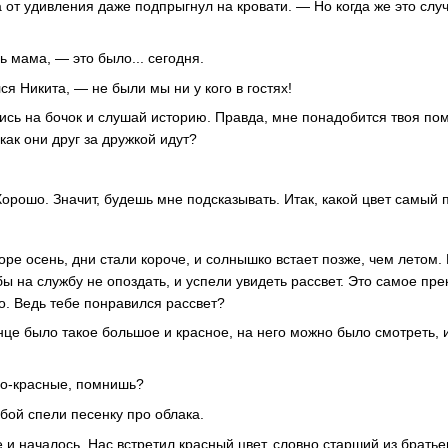
 от удивления даже подпрыгнул на кровати. — Но когда же это случ
 мама, — это было... сегодня.
я Никита, — не были мы ни у кого в гостях!
сь на бочок и слушай историю. Правда, мне понадобится твоя по
 как они друг за дружкой идут?
Хорошо. Значит, будешь мне подсказывать. Итак, какой цвет самый
ре осень, дни стали короче, и солнышко встает позже, чем летом.
ы на службу не опоздать, и успели увидеть рассвет. Это самое пре
о. Ведь тебе понравился рассвет?
лнце было такое большое и красное, на него можно было смотреть, и
во-красные, помнишь?
ой спели песенку про облака.
се и началось. Нас встретил красный цвет, словно старший из брать