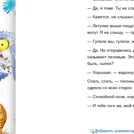
— Да, я тоже. Ты не с
— Кажется, не слышал,
— Летучие мыши пищат 
могут. Я не слышу, — 
— Гуляли мы, гуляли, 
— Да. Но отправились 
называют лиловым. Эт
быль, сынок?
— Хорошая, — вздохнул
Спать, спать, — тихон
одеяло со всех сторон.
— Спокойной ночи, хор
— И тебе того же, мой 
Добавить коммента