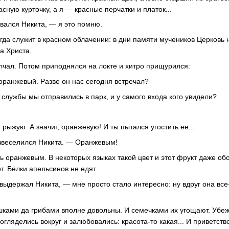
асную курточку, а я — красные перчатки и платок...
вался Никита, — я это помню.
да служит в красном облачении: в дни памяти мучеников Церковь
за Христа.
чал. Потом приподнялся на локте и хитро прищурился:
ранжевый. Разве он нас сегодня встречал?
 службы мы отправились в парк, и у самого входа кого увидели?
рыжую. А значит, оранжевую! И ты пытался угостить ее...
азвеселился Никита. — Оранжевым!
ь оранжевым. В некоторых языках такой цвет и этот фрукт даже о
т. Белки апельсинов не едят...
выдержал Никита, — мне просто стало интересно: ну вдруг она все
шками да грибами вполне довольны. И семечками их угощают. Убеж
 огляделись вокруг и залюбовались: красота-то какая... И приветств