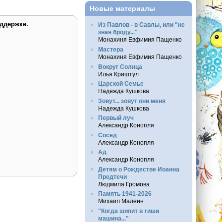
Новые материалы
ддержке.
Из Павлов - в Савлы, или "не
зная броду..."
Монахиня Евфимия Пащенко
Мастера
Монахиня Евфимия Пащенко
Вокруг Солнца
Илья Криштул
Царской Семье
Надежда Кушкова
Зовут... зовут они меня
Надежда Кушкова
Первый луч
Александр Конопля
Сосед
Александр Конопля
Ад
Александр Конопля
Детям о Рождестве Иоанна
Предтечи
Людмила Громова
Память 1941-2026
Михаил Малеин
"Когда шипит в тиши
машина..."