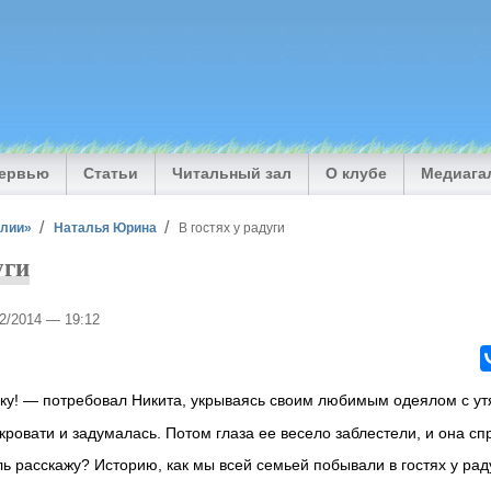
тервью
Статьи
Читальный зал
О клубе
Медиага
илии»
Наталья Юрина
В гостях у радуги
уги
02/2014 — 19:12
ку! — потребовал Никита, укрываясь своим любимым одеялом с ут
ровати и задумалась. Потом глаза ее весело заблестели, и она сп
ь расскажу? Историю, как мы всей семьей побывали в гостях у рад