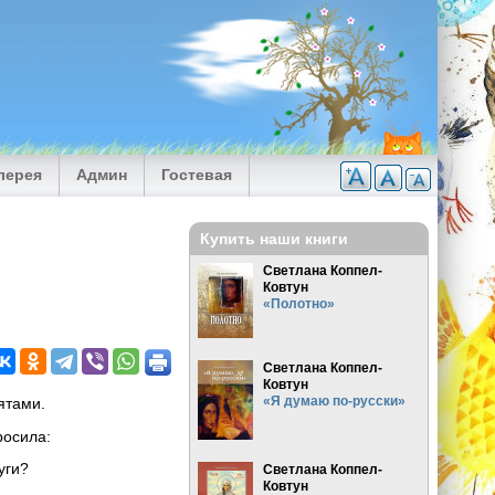
лерея
Админ
Гостевая
Купить наши книги
Светлана Коппел-
Ковтун
«Полотно»
Светлана Коппел-
Ковтун
«Я думаю по-русски»
ятами.
росила:
уги?
Светлана Коппел-
Ковтун