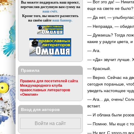
— Вот это да! — Никита
Вы можете поддержать наш проект,
перечислив доступную вам сумму на
еще на свете не было?
наш счёт.
Кроме того, вы можете разместить
— Да нет, — улыбнулась
на своём сайте
наш баннер.
— Неправда, — обиделс
— Думаешь? Тогда ложи
какие у радуги цвета, и
— Ага.
— «Да» звучит лучше. 
— Красный.
Правила
— Верно. Сейчас на дво
Правила для посетителей сайта
сегодня пораньше, чтоб
Международного клуба
православных литераторов
увидеть настоящее чуд
«Омилия»
— Ага... да, очень! Со
встает.
Вход для авторов
— И облака были розо
Войти на сайт
— Помню. Мы еще с тоб
— Ну вот. С этого-то в