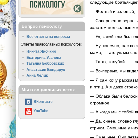
следующие братья-цвет
— Желтый и зеленый, -
— Совершенно верно. Л
Вопрос психологу
золотом под солнышком
— Ух, какой там был к
Все ответы на вопросы
Ответы православных психологов:
— Ну, конечно, нас вс
Никита Яночкин
мама, — это уж мы спец
Екатерина Усачева
— Та-ак, голубой... —
Татьяна Бобровских
Анастасия Бондарук
— Во-первых, мы видел
Анна Лелик
— Я сам хочу рассказа
и птиц. А я даже стрек
Мы в социальных сетях
— Облака были белосн
ВКонтакте
огромное.
YouTube
— А когда мы с тобой 
— Да, синее, словно г
стрижи. Смешные у них
— Смешные. Они летаю