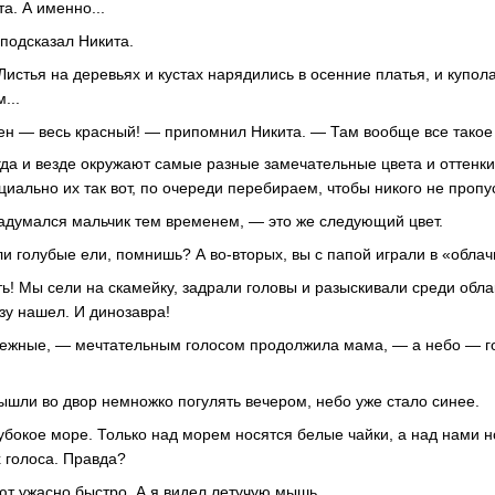
а. А именно...
подсказал Никита.
истья на деревьях и кустах нарядились в осенние платья, и купол
...
лен — весь красный! — припомнил Никита. — Там вообще все такое
егда и везде окружают самые разные замечательные цвета и оттенк
иально их так вот, по очереди перебираем, чтобы никого не пропус
 задумался мальчик тем временем, — это же следующий цвет.
и голубые ели, помнишь? А во-вторых, вы с папой играли в «облач
ть! Мы сели на скамейку, задрали головы и разыскивали среди обла
озу нашел. И динозавра!
ежные, — мечтательным голосом продолжила мама, — а небо — го
вышли во двор немножко погулять вечером, небо уже стало синее.
лубокое море. Только над морем носятся белые чайки, а над нами 
 голоса. Правда?
т ужасно быстро. А я видел летучую мышь.