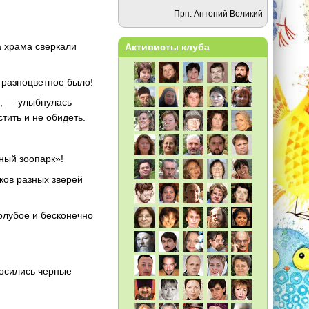
Прп. Антоний Великий
а храма сверкали
Активисты клуба
 разноцветное было!
и, — улыбнулась
тить и не обидеть.
ный зоопарк»!
ков разных зверей
лубое и бесконечно
носились черные