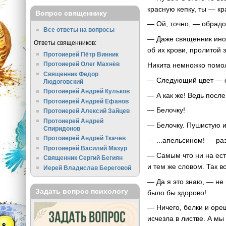
красную кепку, ты — кр
Вопрос священнику
— Ой, точно, — обрадо
Все ответы на вопросы
— Даже священник иног
Ответы священников:
об их крови, пролитой 
Протоиерей Пётр Винник
Протоиерей Олег Махнёв
Никита немножко помол
Священник Федор
— Следующий цвет — о
Людоговский
Протоиерей Андрей Кульков
— А как же! Ведь после
Протоиерей Андрей Ефанов
— Белочку!
Протоиерей Алексий Зайцев
Протоиерей Андрей
— Белочку. Пушистую и 
Спиридонов
Протоиерей Андрей Ткачёв
— ...апельсином! — р
Протоиерей Василий Мазур
— Самым что ни на ест
Священник Сергий Бегиян
и тем же словом. Так во
Иерей Владислав Береговой
— Да я это знаю, — не 
Задать вопрос психологу
было бы здорово!
— Ничего, белки и оре
исчезла в листве. А мы